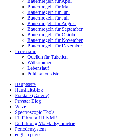
Bauernregeln für April
Bauernregeln für Mai
Bauernregeln für Juni
Bauernregeln für Juli
Bauernregeln für August
Bauernregeln für September
Bauernregeln für Oktober
Bauernregeln für November
Bauernregeln für Dezember
Impressum
Quellen für Tabellen
Willkommen
Lebenslauf
Publikationsliste
Hauptseite
Haushaltsblog
Fraktale (Galerie)
Privater Blog
Witze
Spectroscopic Tools
Einführung 1H NMR
Einführung Molekülsymmetrie
Periodensystem
english pages