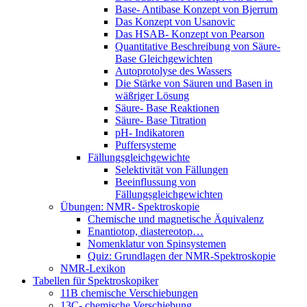
Base- Antibase Konzept von Bjerrum
Das Konzept von Usanovic
Das HSAB- Konzept von Pearson
Quantitative Beschreibung von Säure-
Base Gleichgewichten
Autoprotolyse des Wassers
Die Stärke von Säuren und Basen in
wäßriger Lösung
Säure- Base Reaktionen
Säure- Base Titration
pH- Indikatoren
Puffersysteme
Fällungsgleichgewichte
Selektivität von Fällungen
Beeinflussung von
Fällungsgleichgewichten
Übungen: NMR- Spektroskopie
Chemische und magnetische Äquivalenz
Enantiotop, diastereotop…
Nomenklatur von Spinsystemen
Quiz: Grundlagen der NMR-Spektroskopie
NMR-Lexikon
Tabellen für Spektroskopiker
11B chemische Verschiebungen
13C- chemische Verschiebung