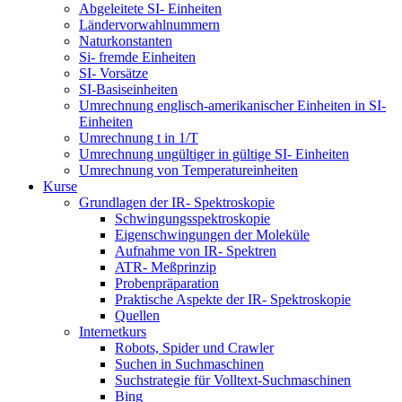
Abgeleitete SI- Einheiten
Ländervorwahlnummern
Naturkonstanten
Si- fremde Einheiten
SI- Vorsätze
SI-Basiseinheiten
Umrechnung englisch-amerikanischer Einheiten in SI-
Einheiten
Umrechnung t in 1/T
Umrechnung ungültiger in gültige SI- Einheiten
Umrechnung von Temperatureinheiten
Kurse
Grundlagen der IR- Spektroskopie
Schwingungsspektroskopie
Eigenschwingungen der Moleküle
Aufnahme von IR- Spektren
ATR- Meßprinzip
Probenpräparation
Praktische Aspekte der IR- Spektroskopie
Quellen
Internetkurs
Robots, Spider und Crawler
Suchen in Suchmaschinen
Suchstrategie für Volltext-Suchmaschinen
Bing