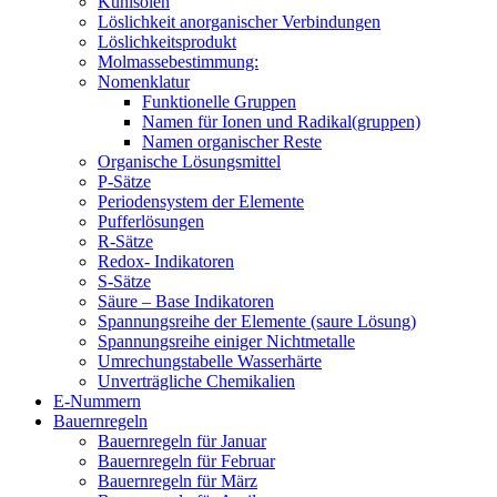
Kühlsolen
Löslichkeit anorganischer Verbindungen
Löslichkeitsprodukt
Molmassebestimmung:
Nomenklatur
Funktionelle Gruppen
Namen für Ionen und Radikal(gruppen)
Namen organischer Reste
Organische Lösungsmittel
P-Sätze
Periodensystem der Elemente
Pufferlösungen
R-Sätze
Redox- Indikatoren
S-Sätze
Säure – Base Indikatoren
Spannungsreihe der Elemente (saure Lösung)
Spannungsreihe einiger Nichtmetalle
Umrechungstabelle Wasserhärte
Unverträgliche Chemikalien
E-Nummern
Bauernregeln
Bauernregeln für Januar
Bauernregeln für Februar
Bauernregeln für März