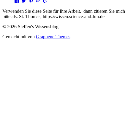
Profil
Profil
Profil
Profil
Profil
von
von
von
von
von
steffen.thomas1
steto123
steffen3669
Steffen
steto123
Verwenden Sie diese Seite für Ihre Arbeit, dann zitieren Sie mich
auf
auf
auf
Thomas
auf
bitte als: St. Thomas; https://wissen.science-and-fun.de
Facebook
Twitter
Pinterest
auf
Twitch
anzeigen
anzeigen
anzeigen
Google+
anzeigen
© 2026 Steffen's Wissensblog.
anzeigen
Gemacht mit
von
Graphene Themes
.