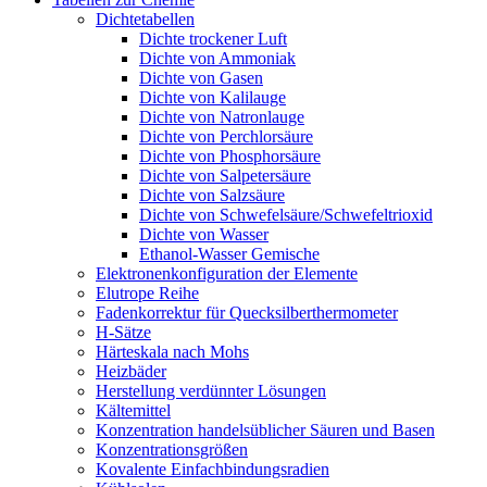
Dichtetabellen
Dichte trockener Luft
Dichte von Ammoniak
Dichte von Gasen
Dichte von Kalilauge
Dichte von Natronlauge
Dichte von Perchlorsäure
Dichte von Phosphorsäure
Dichte von Salpetersäure
Dichte von Salzsäure
Dichte von Schwefelsäure/Schwefeltrioxid
Dichte von Wasser
Ethanol-Wasser Gemische
Elektronenkonfiguration der Elemente
Elutrope Reihe
Fadenkorrektur für Quecksilberthermometer
H-Sätze
Härteskala nach Mohs
Heizbäder
Herstellung verdünnter Lösungen
Kältemittel
Konzentration handelsüblicher Säuren und Basen
Konzentrationsgrößen
Kovalente Einfachbindungsradien