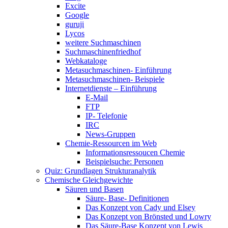
Excite
Google
guruji
Lycos
weitere Suchmaschinen
Suchmaschinenfriedhof
Webkataloge
Metasuchmaschinen- Einführung
Metasuchmaschinen- Beispiele
Internetdienste – Einführung
E-Mail
FTP
IP- Telefonie
IRC
News-Gruppen
Chemie-Ressourcen im Web
Informationsressoucen Chemie
Beispielsuche: Personen
Quiz: Grundlagen Strukturanalytik
Chemische Gleichgewichte
Säuren und Basen
Säure- Base- Definitionen
Das Konzept von Cady und Elsey
Das Konzept von Brönsted und Lowry
Das Säure-Base Konzept von Lewis