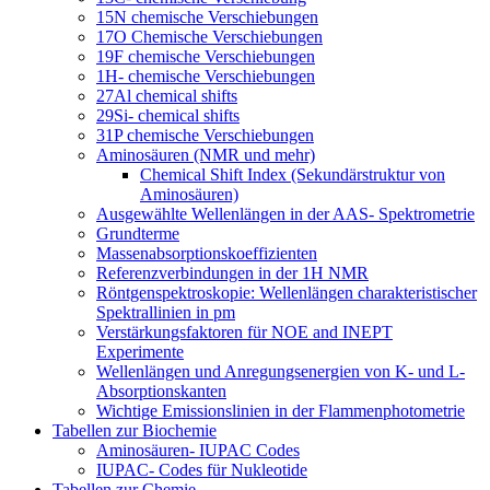
15N chemische Verschiebungen
17O Chemische Verschiebungen
19F chemische Verschiebungen
1H- chemische Verschiebungen
27Al chemical shifts
29Si- chemical shifts
31P chemische Verschiebungen
Aminosäuren (NMR und mehr)
Chemical Shift Index (Sekundärstruktur von
Aminosäuren)
Ausgewählte Wellenlängen in der AAS- Spektrometrie
Grundterme
Massenabsorptionskoeffizienten
Referenzverbindungen in der 1H NMR
Röntgenspektroskopie: Wellenlängen charakteristischer
Spektrallinien in pm
Verstärkungsfaktoren für NOE and INEPT
Experimente
Wellenlängen und Anregungsenergien von K- und L-
Absorptionskanten
Wichtige Emissionslinien in der Flammenphotometrie
Tabellen zur Biochemie
Aminosäuren- IUPAC Codes
IUPAC- Codes für Nukleotide
Tabellen zur Chemie