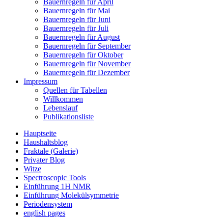
Bauernregeln für April
Bauernregeln für Mai
Bauernregeln für Juni
Bauernregeln für Juli
Bauernregeln für August
Bauernregeln für September
Bauernregeln für Oktober
Bauernregeln für November
Bauernregeln für Dezember
Impressum
Quellen für Tabellen
Willkommen
Lebenslauf
Publikationsliste
Hauptseite
Haushaltsblog
Fraktale (Galerie)
Privater Blog
Witze
Spectroscopic Tools
Einführung 1H NMR
Einführung Molekülsymmetrie
Periodensystem
english pages