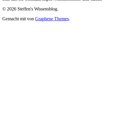
Facebook
Twitter
Pinterest
auf
Twitch
anzeigen
anzeigen
anzeigen
Google+
anzeigen
© 2026 Steffen's Wissensblog.
anzeigen
Gemacht mit
von
Graphene Themes
.