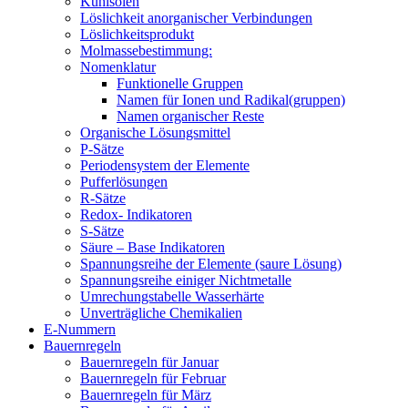
Kühlsolen
Löslichkeit anorganischer Verbindungen
Löslichkeitsprodukt
Molmassebestimmung:
Nomenklatur
Funktionelle Gruppen
Namen für Ionen und Radikal(gruppen)
Namen organischer Reste
Organische Lösungsmittel
P-Sätze
Periodensystem der Elemente
Pufferlösungen
R-Sätze
Redox- Indikatoren
S-Sätze
Säure – Base Indikatoren
Spannungsreihe der Elemente (saure Lösung)
Spannungsreihe einiger Nichtmetalle
Umrechungstabelle Wasserhärte
Unverträgliche Chemikalien
E-Nummern
Bauernregeln
Bauernregeln für Januar
Bauernregeln für Februar
Bauernregeln für März