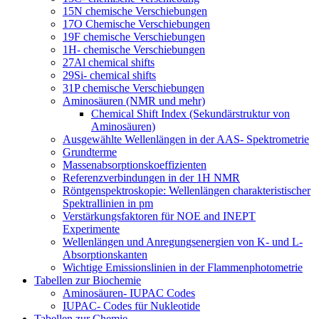
15N chemische Verschiebungen
17O Chemische Verschiebungen
19F chemische Verschiebungen
1H- chemische Verschiebungen
27Al chemical shifts
29Si- chemical shifts
31P chemische Verschiebungen
Aminosäuren (NMR und mehr)
Chemical Shift Index (Sekundärstruktur von
Aminosäuren)
Ausgewählte Wellenlängen in der AAS- Spektrometrie
Grundterme
Massenabsorptionskoeffizienten
Referenzverbindungen in der 1H NMR
Röntgenspektroskopie: Wellenlängen charakteristischer
Spektrallinien in pm
Verstärkungsfaktoren für NOE and INEPT
Experimente
Wellenlängen und Anregungsenergien von K- und L-
Absorptionskanten
Wichtige Emissionslinien in der Flammenphotometrie
Tabellen zur Biochemie
Aminosäuren- IUPAC Codes
IUPAC- Codes für Nukleotide
Tabellen zur Chemie