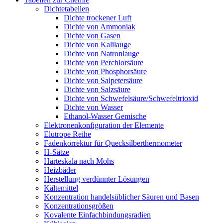
Dichtetabellen
Dichte trockener Luft
Dichte von Ammoniak
Dichte von Gasen
Dichte von Kalilauge
Dichte von Natronlauge
Dichte von Perchlorsäure
Dichte von Phosphorsäure
Dichte von Salpetersäure
Dichte von Salzsäure
Dichte von Schwefelsäure/Schwefeltrioxid
Dichte von Wasser
Ethanol-Wasser Gemische
Elektronenkonfiguration der Elemente
Elutrope Reihe
Fadenkorrektur für Quecksilberthermometer
H-Sätze
Härteskala nach Mohs
Heizbäder
Herstellung verdünnter Lösungen
Kältemittel
Konzentration handelsüblicher Säuren und Basen
Konzentrationsgrößen
Kovalente Einfachbindungsradien