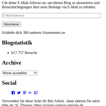
Gib deine E-Mail-Adresse an, um diesen Blog zu abonnieren und
Benachrichtigungen über neue Beiträge via E-Mail zu erhalten.
E-
Mail-
Adresse
Abonnieren
Schließe dich 300 anderen Abonnenten an
Blogstatistik
617.757 Besuche
Archive
Archive
Social
Profil
Profil
Profil
Profil
Profil
von
von
von
von
von
steffen.thomas1
steto123
steffen3669
Steffen
steto123
Verwenden Sie diese Seite für Ihre Arbeit, dann zitieren Sie mich
auf
auf
auf
Thomas
auf
bitte als: St. Thomas; https://wissen.science-and-fun.de