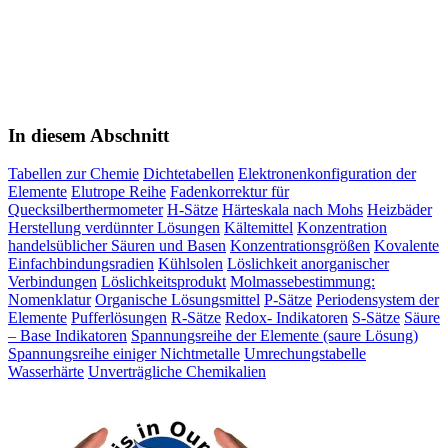
In diesem Abschnitt
Tabellen zur Chemie
Dichtetabellen
Elektronenkonfiguration der
Elemente
Elutrope Reihe
Fadenkorrektur für
Quecksilberthermometer
H-Sätze
Härteskala nach Mohs
Heizbäder
Herstellung verdünnter Lösungen
Kältemittel
Konzentration
handelsüblicher Säuren und Basen
Konzentrationsgrößen
Kovalente
Einfachbindungsradien
Kühlsolen
Löslichkeit anorganischer
Verbindungen
Löslichkeitsprodukt
Molmassebestimmung:
Nomenklatur
Organische Lösungsmittel
P-Sätze
Periodensystem der
Elemente
Pufferlösungen
R-Sätze
Redox- Indikatoren
S-Sätze
Säure
– Base Indikatoren
Spannungsreihe der Elemente (saure Lösung)
Spannungsreihe einiger Nichtmetalle
Umrechungstabelle
Wasserhärte
Unverträgliche Chemikalien