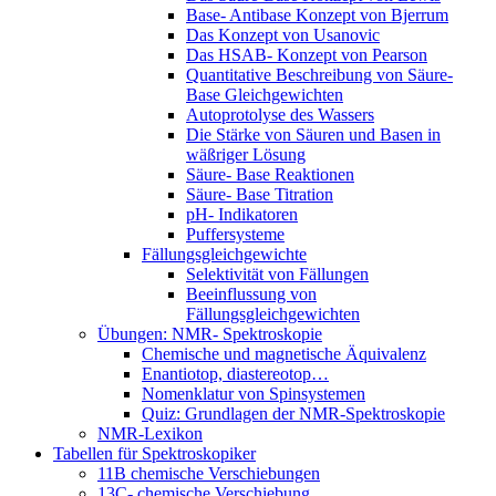
Base- Antibase Konzept von Bjerrum
Das Konzept von Usanovic
Das HSAB- Konzept von Pearson
Quantitative Beschreibung von Säure-
Base Gleichgewichten
Autoprotolyse des Wassers
Die Stärke von Säuren und Basen in
wäßriger Lösung
Säure- Base Reaktionen
Säure- Base Titration
pH- Indikatoren
Puffersysteme
Fällungsgleichgewichte
Selektivität von Fällungen
Beeinflussung von
Fällungsgleichgewichten
Übungen: NMR- Spektroskopie
Chemische und magnetische Äquivalenz
Enantiotop, diastereotop…
Nomenklatur von Spinsystemen
Quiz: Grundlagen der NMR-Spektroskopie
NMR-Lexikon
Tabellen für Spektroskopiker
11B chemische Verschiebungen
13C- chemische Verschiebung