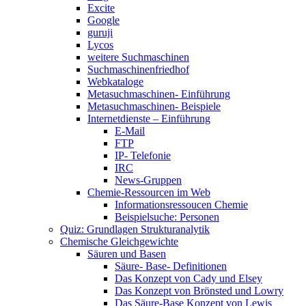
Excite
Google
guruji
Lycos
weitere Suchmaschinen
Suchmaschinenfriedhof
Webkataloge
Metasuchmaschinen- Einführung
Metasuchmaschinen- Beispiele
Internetdienste – Einführung
E-Mail
FTP
IP- Telefonie
IRC
News-Gruppen
Chemie-Ressourcen im Web
Informationsressoucen Chemie
Beispielsuche: Personen
Quiz: Grundlagen Strukturanalytik
Chemische Gleichgewichte
Säuren und Basen
Säure- Base- Definitionen
Das Konzept von Cady und Elsey
Das Konzept von Brönsted und Lowry
Das Säure-Base Konzept von Lewis