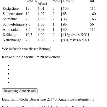
Gew.%
mol/l
|
Gew.%
ml
(g/ml)
Essigsäure
12
1,01
2
|
100
115
Salpetersäure
12
1,07
2
|
65
140
Salzsäure
7
1,03
2
|
36
165
Schwefelsäure
9,5
1,06
1
|
96
56
Ammoniak
3,5
0,98
1
|
30
115
Kalilauge
10,5
1,09
2
|
113g festes KOH
Natronlauge
7,5
1,08
2
|
80g festes NaOH
Wie hilfreich war dieser Beitrag?
Klicke auf die Sterne um zu bewerten!
Bewertung Abschicken
Durchschnittliche Bewertung
2.4
/ 5. Anzahl Bewertungen:
5