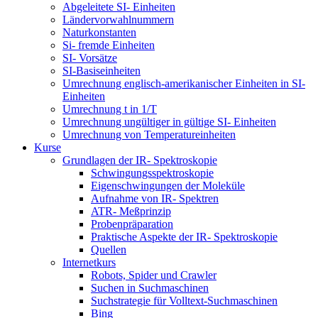
Abgeleitete SI- Einheiten
Ländervorwahlnummern
Naturkonstanten
Si- fremde Einheiten
SI- Vorsätze
SI-Basiseinheiten
Umrechnung englisch-amerikanischer Einheiten in SI-
Einheiten
Umrechnung t in 1/T
Umrechnung ungültiger in gültige SI- Einheiten
Umrechnung von Temperatureinheiten
Kurse
Grundlagen der IR- Spektroskopie
Schwingungsspektroskopie
Eigenschwingungen der Moleküle
Aufnahme von IR- Spektren
ATR- Meßprinzip
Probenpräparation
Praktische Aspekte der IR- Spektroskopie
Quellen
Internetkurs
Robots, Spider und Crawler
Suchen in Suchmaschinen
Suchstrategie für Volltext-Suchmaschinen
Bing