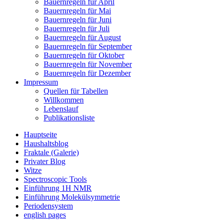
Bauernregeln für April
Bauernregeln für Mai
Bauernregeln für Juni
Bauernregeln für Juli
Bauernregeln für August
Bauernregeln für September
Bauernregeln für Oktober
Bauernregeln für November
Bauernregeln für Dezember
Impressum
Quellen für Tabellen
Willkommen
Lebenslauf
Publikationsliste
Hauptseite
Haushaltsblog
Fraktale (Galerie)
Privater Blog
Witze
Spectroscopic Tools
Einführung 1H NMR
Einführung Molekülsymmetrie
Periodensystem
english pages