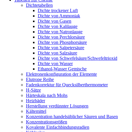
Dichtetabellen
Dichte trockener Luft
Dichte von Ammoniak
Dichte von Gasen
Dichte von Kalilauge
Dichte von Natronlauge
Dichte von Perchlorsäure
Dichte von Phosphorsäure
Dichte von Salpetersäure
Dichte von Salzsäure
Dichte von Schwefelsäure/Schwefeltrioxid
Dichte von Wasser
Ethanol-Wasser Gemische
Elektronenkonfiguration der Elemente
Elutrope Reihe
Fadenkorrektur für Quecksilberthermometer
H-Sätze
Härteskala nach Mohs
Heizbäder
Herstellung verdünnter Lösungen
Kältemittel
Konzentration handelsüblicher Säuren und Basen
Konzentrationsgrößen
Kovalente Einfachbindungsradien