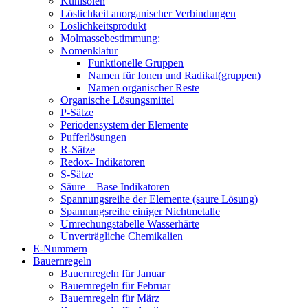
Kühlsolen
Löslichkeit anorganischer Verbindungen
Löslichkeitsprodukt
Molmassebestimmung:
Nomenklatur
Funktionelle Gruppen
Namen für Ionen und Radikal(gruppen)
Namen organischer Reste
Organische Lösungsmittel
P-Sätze
Periodensystem der Elemente
Pufferlösungen
R-Sätze
Redox- Indikatoren
S-Sätze
Säure – Base Indikatoren
Spannungsreihe der Elemente (saure Lösung)
Spannungsreihe einiger Nichtmetalle
Umrechungstabelle Wasserhärte
Unverträgliche Chemikalien
E-Nummern
Bauernregeln
Bauernregeln für Januar
Bauernregeln für Februar
Bauernregeln für März