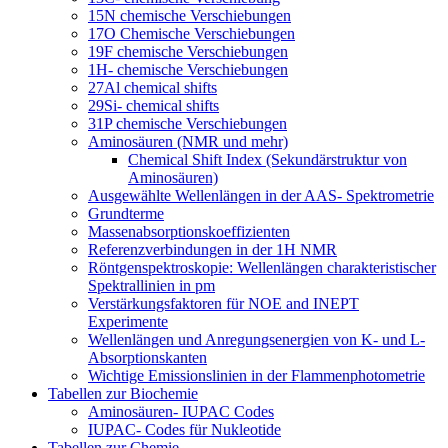
15N chemische Verschiebungen
17O Chemische Verschiebungen
19F chemische Verschiebungen
1H- chemische Verschiebungen
27Al chemical shifts
29Si- chemical shifts
31P chemische Verschiebungen
Aminosäuren (NMR und mehr)
Chemical Shift Index (Sekundärstruktur von
Aminosäuren)
Ausgewählte Wellenlängen in der AAS- Spektrometrie
Grundterme
Massenabsorptionskoeffizienten
Referenzverbindungen in der 1H NMR
Röntgenspektroskopie: Wellenlängen charakteristischer
Spektrallinien in pm
Verstärkungsfaktoren für NOE and INEPT
Experimente
Wellenlängen und Anregungsenergien von K- und L-
Absorptionskanten
Wichtige Emissionslinien in der Flammenphotometrie
Tabellen zur Biochemie
Aminosäuren- IUPAC Codes
IUPAC- Codes für Nukleotide
Tabellen zur Chemie