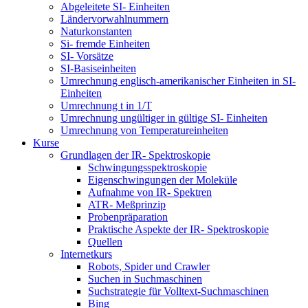
Abgeleitete SI- Einheiten
Ländervorwahlnummern
Naturkonstanten
Si- fremde Einheiten
SI- Vorsätze
SI-Basiseinheiten
Umrechnung englisch-amerikanischer Einheiten in SI-
Einheiten
Umrechnung t in 1/T
Umrechnung ungültiger in gültige SI- Einheiten
Umrechnung von Temperatureinheiten
Kurse
Grundlagen der IR- Spektroskopie
Schwingungsspektroskopie
Eigenschwingungen der Moleküle
Aufnahme von IR- Spektren
ATR- Meßprinzip
Probenpräparation
Praktische Aspekte der IR- Spektroskopie
Quellen
Internetkurs
Robots, Spider und Crawler
Suchen in Suchmaschinen
Suchstrategie für Volltext-Suchmaschinen
Bing