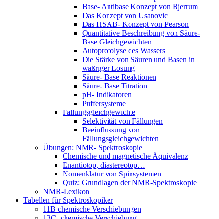
Base- Antibase Konzept von Bjerrum
Das Konzept von Usanovic
Das HSAB- Konzept von Pearson
Quantitative Beschreibung von Säure-
Base Gleichgewichten
Autoprotolyse des Wassers
Die Stärke von Säuren und Basen in
wäßriger Lösung
Säure- Base Reaktionen
Säure- Base Titration
pH- Indikatoren
Puffersysteme
Fällungsgleichgewichte
Selektivität von Fällungen
Beeinflussung von
Fällungsgleichgewichten
Übungen: NMR- Spektroskopie
Chemische und magnetische Äquivalenz
Enantiotop, diastereotop…
Nomenklatur von Spinsystemen
Quiz: Grundlagen der NMR-Spektroskopie
NMR-Lexikon
Tabellen für Spektroskopiker
11B chemische Verschiebungen
13C- chemische Verschiebung