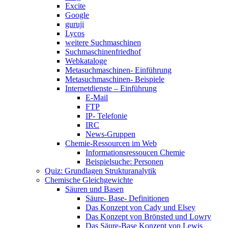
Excite
Google
guruji
Lycos
weitere Suchmaschinen
Suchmaschinenfriedhof
Webkataloge
Metasuchmaschinen- Einführung
Metasuchmaschinen- Beispiele
Internetdienste – Einführung
E-Mail
FTP
IP- Telefonie
IRC
News-Gruppen
Chemie-Ressourcen im Web
Informationsressoucen Chemie
Beispielsuche: Personen
Quiz: Grundlagen Strukturanalytik
Chemische Gleichgewichte
Säuren und Basen
Säure- Base- Definitionen
Das Konzept von Cady und Elsey
Das Konzept von Brönsted und Lowry
Das Säure-Base Konzept von Lewis