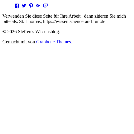
Profil
Profil
Profil
Profil
Profil
von
von
von
von
von
steffen.thomas1
steto123
steffen3669
Steffen
steto123
Verwenden Sie diese Seite für Ihre Arbeit, dann zitieren Sie mich
auf
auf
auf
Thomas
auf
bitte als: St. Thomas; https://wissen.science-and-fun.de
Facebook
Twitter
Pinterest
auf
Twitch
anzeigen
anzeigen
anzeigen
Google+
anzeigen
© 2026 Steffen's Wissensblog.
anzeigen
Gemacht mit
von
Graphene Themes
.