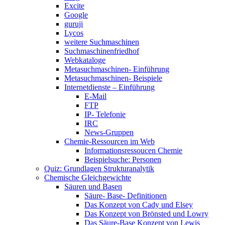
Excite
Google
guruji
Lycos
weitere Suchmaschinen
Suchmaschinenfriedhof
Webkataloge
Metasuchmaschinen- Einführung
Metasuchmaschinen- Beispiele
Internetdienste – Einführung
E-Mail
FTP
IP- Telefonie
IRC
News-Gruppen
Chemie-Ressourcen im Web
Informationsressoucen Chemie
Beispielsuche: Personen
Quiz: Grundlagen Strukturanalytik
Chemische Gleichgewichte
Säuren und Basen
Säure- Base- Definitionen
Das Konzept von Cady und Elsey
Das Konzept von Brönsted und Lowry
Das Säure-Base Konzept von Lewis