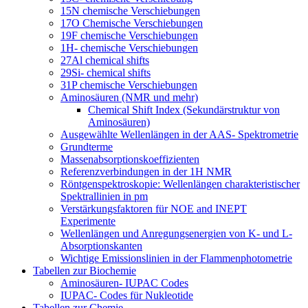
15N chemische Verschiebungen
17O Chemische Verschiebungen
19F chemische Verschiebungen
1H- chemische Verschiebungen
27Al chemical shifts
29Si- chemical shifts
31P chemische Verschiebungen
Aminosäuren (NMR und mehr)
Chemical Shift Index (Sekundärstruktur von
Aminosäuren)
Ausgewählte Wellenlängen in der AAS- Spektrometrie
Grundterme
Massenabsorptionskoeffizienten
Referenzverbindungen in der 1H NMR
Röntgenspektroskopie: Wellenlängen charakteristischer
Spektrallinien in pm
Verstärkungsfaktoren für NOE and INEPT
Experimente
Wellenlängen und Anregungsenergien von K- und L-
Absorptionskanten
Wichtige Emissionslinien in der Flammenphotometrie
Tabellen zur Biochemie
Aminosäuren- IUPAC Codes
IUPAC- Codes für Nukleotide
Tabellen zur Chemie