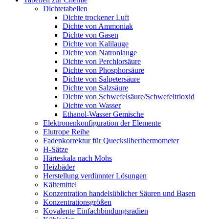
Dichtetabellen
Dichte trockener Luft
Dichte von Ammoniak
Dichte von Gasen
Dichte von Kalilauge
Dichte von Natronlauge
Dichte von Perchlorsäure
Dichte von Phosphorsäure
Dichte von Salpetersäure
Dichte von Salzsäure
Dichte von Schwefelsäure/Schwefeltrioxid
Dichte von Wasser
Ethanol-Wasser Gemische
Elektronenkonfiguration der Elemente
Elutrope Reihe
Fadenkorrektur für Quecksilberthermometer
H-Sätze
Härteskala nach Mohs
Heizbäder
Herstellung verdünnter Lösungen
Kältemittel
Konzentration handelsüblicher Säuren und Basen
Konzentrationsgrößen
Kovalente Einfachbindungsradien