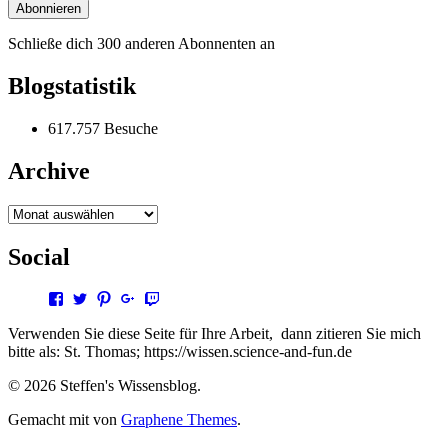
Adresse
Abonnieren
Schließe dich 300 anderen Abonnenten an
Blogstatistik
617.757 Besuche
Archive
Archive
Social
Profil
Profil
Profil
Profil
Profil
von
von
von
von
von
steffen.thomas1
steto123
steffen3669
Steffen
steto123
Verwenden Sie diese Seite für Ihre Arbeit, dann zitieren Sie mich
auf
auf
auf
Thomas
auf
bitte als: St. Thomas; https://wissen.science-and-fun.de
Facebook
Twitter
Pinterest
auf
Twitch
anzeigen
anzeigen
anzeigen
Google+
anzeigen
© 2026 Steffen's Wissensblog.
anzeigen
Gemacht mit
von
Graphene Themes
.