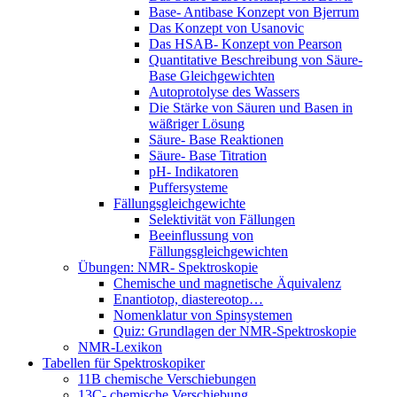
Base- Antibase Konzept von Bjerrum
Das Konzept von Usanovic
Das HSAB- Konzept von Pearson
Quantitative Beschreibung von Säure-
Base Gleichgewichten
Autoprotolyse des Wassers
Die Stärke von Säuren und Basen in
wäßriger Lösung
Säure- Base Reaktionen
Säure- Base Titration
pH- Indikatoren
Puffersysteme
Fällungsgleichgewichte
Selektivität von Fällungen
Beeinflussung von
Fällungsgleichgewichten
Übungen: NMR- Spektroskopie
Chemische und magnetische Äquivalenz
Enantiotop, diastereotop…
Nomenklatur von Spinsystemen
Quiz: Grundlagen der NMR-Spektroskopie
NMR-Lexikon
Tabellen für Spektroskopiker
11B chemische Verschiebungen
13C- chemische Verschiebung