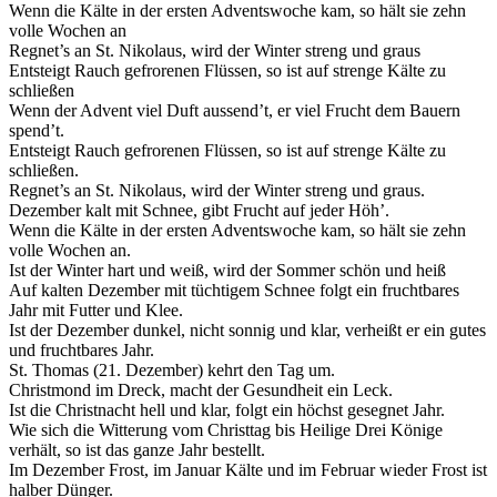
Wenn die Kälte in der ersten Adventswoche kam, so hält sie zehn
volle Wochen an
Regnet’s an St. Nikolaus, wird der Winter streng und graus
Entsteigt Rauch gefrorenen Flüssen, so ist auf strenge Kälte zu
schließen
Wenn der Advent viel Duft aussend’t, er viel Frucht dem Bauern
spend’t.
Entsteigt Rauch gefrorenen Flüssen, so ist auf strenge Kälte zu
schließen.
Regnet’s an St. Nikolaus, wird der Winter streng und graus.
Dezember kalt mit Schnee, gibt Frucht auf jeder Höh’.
Wenn die Kälte in der ersten Adventswoche kam, so hält sie zehn
volle Wochen an.
Ist der Winter hart und weiß, wird der Sommer schön und heiß
Auf kalten Dezember mit tüchtigem Schnee folgt ein fruchtbares
Jahr mit Futter und Klee.
Ist der Dezember dunkel, nicht sonnig und klar, verheißt er ein gutes
und fruchtbares Jahr.
St. Thomas (21. Dezember) kehrt den Tag um.
Christmond im Dreck, macht der Gesundheit ein Leck.
Ist die Christnacht hell und klar, folgt ein höchst gesegnet Jahr.
Wie sich die Witterung vom Christtag bis Heilige Drei Könige
verhält, so ist das ganze Jahr bestellt.
Im Dezember Frost, im Januar Kälte und im Februar wieder Frost ist
halber Dünger.