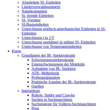
Abgeleitete SI- Einheiten
Ländervorwahlnummern
Naturkonstanten
Si- fremde Einheiten
SI- Vorsätze
SI-Basiseinheiten
Umrechnung englisch-amerikanischer Einheiten in SI-
Einheiten
Umrechnung t in 1/T
Umrechnung ungültiger in gültige SI- Einheiten
Umrechnung von Temperatureinheiten
Kurse
Grundlagen der IR- Spektroskopie
Schwingungsspektroskopie
Eigenschwingungen der Moleküle
Aufnahme von IR- Spektren
ATR- Meßprinzip
Probenpräparation
Praktische Aspekte der IR- Spektroskopie
Quellen
Internetkurs
Robots, Spider und Crawler
Suchen in Suchmaschinen
Suchstrategie für Volltext-Suchmaschinen
Bing