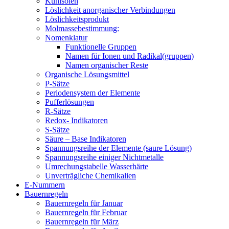
Kühlsolen
Löslichkeit anorganischer Verbindungen
Löslichkeitsprodukt
Molmassebestimmung:
Nomenklatur
Funktionelle Gruppen
Namen für Ionen und Radikal(gruppen)
Namen organischer Reste
Organische Lösungsmittel
P-Sätze
Periodensystem der Elemente
Pufferlösungen
R-Sätze
Redox- Indikatoren
S-Sätze
Säure – Base Indikatoren
Spannungsreihe der Elemente (saure Lösung)
Spannungsreihe einiger Nichtmetalle
Umrechungstabelle Wasserhärte
Unverträgliche Chemikalien
E-Nummern
Bauernregeln
Bauernregeln für Januar
Bauernregeln für Februar
Bauernregeln für März