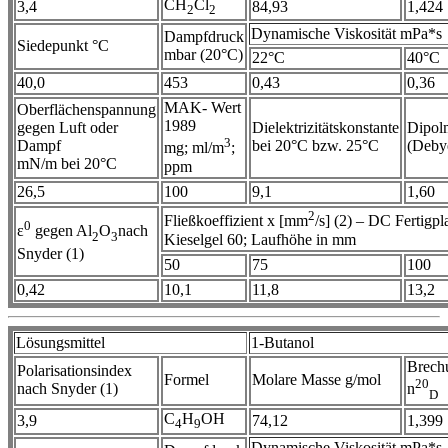
CH
Cl
3,4
84,93
1,424
2
2
Dynamische Viskosität mPa*s
Dampfdruck
Siedepunkt °C
mbar (20°C)
22°C
40°C
40,0
453
0,43
0,36
MAK- Wert
Oberflächenspannung
1989
gegen Luft oder
Dielektrizitätskonstante
Dipol
3
Dampf
bei 20°C bzw. 25°C
(Deby
mg; ml/m
;
mN/m bei 20°C
ppm
26,5
100
9,1
1,60
2
Fließkoeffizient x [mm
/s] (2) – DC Fertigpla
0
ε
gegen Al
O
nach
2
3
Kieselgel 60; Laufhöhe in mm
Snyder (1)
50
75
100
0,42
10,1
11,8
13,2
Lösungsmittel
1-Butanol
Brech
Polarisationsindex
Formel
Molare Masse g/mol
20
nach Snyder (1)
n
D
C
H
OH
3,9
74,12
1,399
4
9
Dynamische Viskosität mPa*s