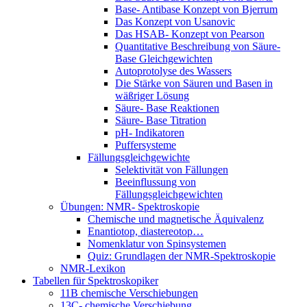
Base- Antibase Konzept von Bjerrum
Das Konzept von Usanovic
Das HSAB- Konzept von Pearson
Quantitative Beschreibung von Säure-
Base Gleichgewichten
Autoprotolyse des Wassers
Die Stärke von Säuren und Basen in
wäßriger Lösung
Säure- Base Reaktionen
Säure- Base Titration
pH- Indikatoren
Puffersysteme
Fällungsgleichgewichte
Selektivität von Fällungen
Beeinflussung von
Fällungsgleichgewichten
Übungen: NMR- Spektroskopie
Chemische und magnetische Äquivalenz
Enantiotop, diastereotop…
Nomenklatur von Spinsystemen
Quiz: Grundlagen der NMR-Spektroskopie
NMR-Lexikon
Tabellen für Spektroskopiker
11B chemische Verschiebungen
13C- chemische Verschiebung