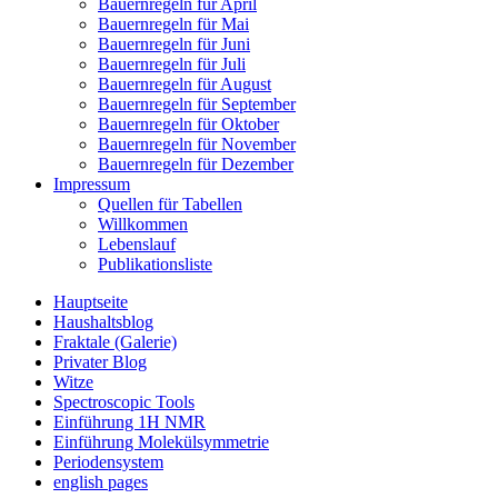
Bauernregeln für April
Bauernregeln für Mai
Bauernregeln für Juni
Bauernregeln für Juli
Bauernregeln für August
Bauernregeln für September
Bauernregeln für Oktober
Bauernregeln für November
Bauernregeln für Dezember
Impressum
Quellen für Tabellen
Willkommen
Lebenslauf
Publikationsliste
Hauptseite
Haushaltsblog
Fraktale (Galerie)
Privater Blog
Witze
Spectroscopic Tools
Einführung 1H NMR
Einführung Molekülsymmetrie
Periodensystem
english pages