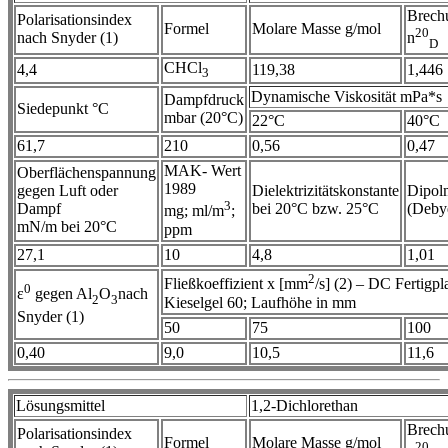
Brech
Polarisationsindex
Formel
Molare Masse g/mol
20
nach Snyder (1)
n
D
CHCl
4,4
119,38
1,446
3
Dynamische Viskosität mPa*s
Dampfdruck
Siedepunkt °C
mbar (20°C)
22°C
40°C
61,7
210
0,56
0,47
MAK- Wert
Oberflächenspannung
1989
gegen Luft oder
Dielektrizitätskonstante
Dipol
3
Dampf
bei 20°C bzw. 25°C
(Deby
mg; ml/m
;
mN/m bei 20°C
ppm
27,1
10
4,8
1,01
2
Fließkoeffizient x [mm
/s] (2) – DC Fertigpla
0
ε
gegen Al
O
nach
2
3
Kieselgel 60; Laufhöhe in mm
Snyder (1)
50
75
100
0,40
9,0
10,5
11,6
Lösungsmittel
1,2-Dichlorethan
Brech
Polarisationsindex
Formel
Molare Masse g/mol
20