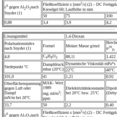
2
Fließkoeffizient x [mm
/s] (2) – DC Fertigpla
0
ε
gegen Al
O
nach
2
3
Kieselgel 60; Laufhöhe in mm
Snyder (1)
50
75
100
0,88
3,4
3,9
4,2
Lösungsmittel
1,4-Dioxan
Brech
Polarisationsindex
Formel
Molare Masse g/mol
20
nach Snyder (1)
n
D
C
H
O
4,8
88,11
1,422
4
8
2
Dynamische Viskosität mPa*s
Dampfdruck
Siedepunkt °C
mbar (20°C)
22°C
40°C
101,0
41
1,21
0,92
MAK- Wert
Oberflächenspannung
1989
gegen Luft oder
Dielektrizitätskonstante
Dipol
3
Dampf
bei 20°C bzw. 25°C
(Deby
mg; ml/m
;
mN/m bei 20°C
ppm
33,7
50
2,2
0,40
2
Fließkoeffizient x [mm
/s] (2) – DC Fertigpla
0
ε
gegen Al
O
nach
2
3