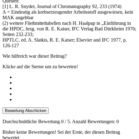
Quellen:
[1] L. R. Snyder, Journal of Chromatography 92, 233 (1974)
A = Eindeutig als krebserzeugender Arbeitsstoff ausgewiesen, kein
MAK angebbar
(2) weitere Fließmitteltabellen nach H. Haalpap in „Einführung in
die HPDC, hrsg. von R. E. Kaiser, IFC Verlag Bad Dürkheim 1976;
Seiten 232-233;
HPTLC, ed. A. Slatkis, R. E. Kaiser; Elsevier and IFC 1977, p.
126-127
Wie hilfreich war dieser Beitrag?
Klicke auf die Sterne um zu bewerten!
Bewertung Abschicken
Durchschnittliche Bewertung
0
/ 5. Anzahl Bewertungen:
0
Bisher keine Bewertungen! Sei der Erste, der diesen Beitrag
bewertet.