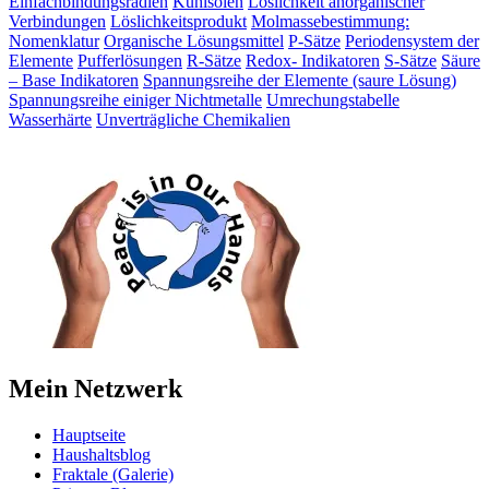
Einfachbindungsradien
Kühlsolen
Löslichkeit anorganischer
Verbindungen
Löslichkeitsprodukt
Molmassebestimmung:
Nomenklatur
Organische Lösungsmittel
P-Sätze
Periodensystem der
Elemente
Pufferlösungen
R-Sätze
Redox- Indikatoren
S-Sätze
Säure
– Base Indikatoren
Spannungsreihe der Elemente (saure Lösung)
Spannungsreihe einiger Nichtmetalle
Umrechungstabelle
Wasserhärte
Unverträgliche Chemikalien
Mein Netzwerk
Hauptseite
Haushaltsblog
Fraktale (Galerie)