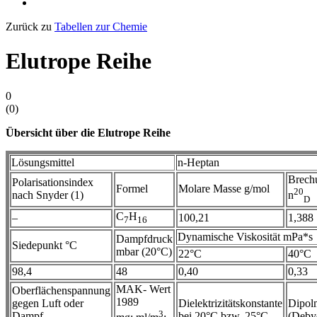
Zurück zu
Tabellen zur Chemie
Elutrope Reihe
0
(
0
)
Übersicht über die Elutrope Reihe
Lösungsmittel
n-Heptan
Brech
Polarisationsindex
Formel
Molare Masse g/mol
20
nach Snyder (1)
n
D
C
H
–
100,21
1,388
7
16
Dynamische Viskosität mPa*s
Dampfdruck
Siedepunkt °C
mbar (20°C)
22°C
40°C
98,4
48
0,40
0,33
MAK- Wert
Oberflächenspannung
1989
gegen Luft oder
Dielektrizitätskonstante
Dipol
3
Dampf
bei 20°C bzw. 25°C
(Deby