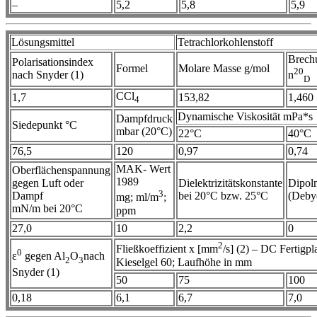
–
5,2
5,8
5,9
Lösungsmittel
Tetrachlorkohlenstoff
Brech
Polarisationsindex
Formel
Molare Masse g/mol
20
nach Snyder (1)
n
D
CCl
1,7
153,82
1,460
4
Dynamische Viskosität mPa*s
Dampfdruck
Siedepunkt °C
mbar (20°C)
22°C
40°C
76,5
120
0,97
0,74
MAK- Wert
Oberflächenspannung
1989
gegen Luft oder
Dielektrizitätskonstante
Dipol
3
Dampf
bei 20°C bzw. 25°C
(Deby
mg; ml/m
;
mN/m bei 20°C
ppm
27,0
10
2,2
0
2
Fließkoeffizient x [mm
/s] (2) – DC Fertigpla
0
ε
gegen Al
O
nach
2
3
Kieselgel 60; Laufhöhe in mm
Snyder (1)
50
75
100
0,18
6,1
6,7
7,0