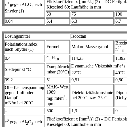
2
Fließkoeffizient x [mm
/s] (2) – DC Fertigpla
0
ε
gegen Al
O
nach
2
3
Kieselgel 60; Laufhöhe in mm
Snyder (1)
50
75
100
0,04
5,4
6,3
6,7
Lösungsmittel
Isooctan
Brech
Polarisationsindex
Formel
Molare Masse g/mol
20
nach Snyder (1)
n
D
C
H
0,4
114,23
1,392
8
18
Dynamische Viskosität mPa*s
Dampfdruck
Siedepunkt °C
mbar (20°C)
22°C
40°C
99,2
51
0,51
0,50
MAK- Wert
Oberflächenspannung
1989
gegen Luft oder
Dielektrizitätskonstante
Dipol
3
Dampf
bei 20°C bzw. 25°C
(Deby
mg; ml/m
;
mN/m bei 20°C
ppm
–
500
1,9
0
2
Fließkoeffizient x [mm
/s] (2) – DC Fertigpla
0
ε
gegen Al
O
nach
2
3
Kieselgel 60; Laufhöhe in mm