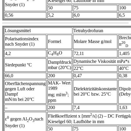
Kieselgel 60; Laufhöhe in mm
Snyder (1)
50
75
100
0,56
5,2
6,0
6,5
Lösungsmittel
Tetrahydrofuran
Brech
Polarisationsindex
Formel
Molare Masse g/mol
20
nach Snyder (1)
n
D
C
H
O
4,2
72,11
1,405
4
8
Dynamische Viskosität mPa*s
Dampfdruck
Siedepunkt °C
mbar (20°C)
22°C
40°C
66,0
200
0,47
0,38
MAK- Wert
Oberflächenspannung
1989
gegen Luft oder
Dielektrizitätskonstante
Dipol
3
Dampf
bei 20°C bzw. 25°C
(Deby
mg; ml/m
;
mN/m bei 20°C
ppm
–
200
7,4
1,63
2
Fließkoeffizient x [mm
/s] (2) – DC Fertigpla
0
ε
gegen Al
O
nach
2
3
Kieselgel 60; Laufhöhe in mm
Snyder (1)
50
75
100