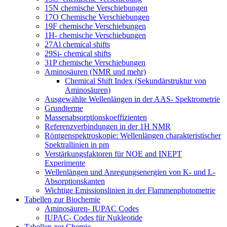
15N chemische Verschiebungen
17O Chemische Verschiebungen
19F chemische Verschiebungen
1H- chemische Verschiebungen
27Al chemical shifts
29Si- chemical shifts
31P chemische Verschiebungen
Aminosäuren (NMR und mehr)
Chemical Shift Index (Sekundärstruktur von
Aminosäuren)
Ausgewählte Wellenlängen in der AAS- Spektrometrie
Grundterme
Massenabsorptionskoeffizienten
Referenzverbindungen in der 1H NMR
Röntgenspektroskopie: Wellenlängen charakteristischer
Spektrallinien in pm
Verstärkungsfaktoren für NOE and INEPT
Experimente
Wellenlängen und Anregungsenergien von K- und L-
Absorptionskanten
Wichtige Emissionslinien in der Flammenphotometrie
Tabellen zur Biochemie
Aminosäuren- IUPAC Codes
IUPAC- Codes für Nukleotide
Tabellen zur Chemie