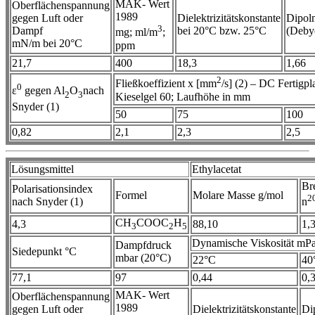
MAK- Wert
Oberflächenspannung
1989
gegen Luft oder
Dielektrizitätskonstante
Dipol
3
Dampf
bei 20°C bzw. 25°C
(Deby
mg; ml/m
;
mN/m bei 20°C
ppm
21,7
400
18,3
1,66
2
Fließkoeffizient x [mm
/s] (2) – DC Fertigpla
0
ε
gegen Al
O
nach
2
3
Kieselgel 60; Laufhöhe in mm
Snyder (1)
50
75
100
0,82
2,1
2,3
2,5
Lösungsmittel
Ethylacetat
Br
Polarisationsindex
Formel
Molare Masse g/mol
2
nach Snyder (1)
n
CH
COOC
H
4,3
88,10
1,
3
2
5
Dynamische Viskosität mP
Dampfdruck
Siedepunkt °C
mbar (20°C)
22°C
40
77,1
97
0,44
0,
MAK- Wert
Oberflächenspannung
1989
gegen Luft oder
Dielektrizitätskonstante
Di