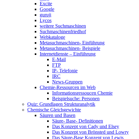
Excite
Google
guruji
Lycos
weitere Suchmaschinen
Suchmaschinenfriedhof
Webkataloge
Metasuchmaschinen- Einführung
Metasuchmaschinen- Beispiele
Internetdienste – Einführung
E-Mail
FTP
IP- Telefonie
IRC
News-Gruppen
Chemie-Ressourcen im Web
Informationsressoucen Chemie
Beispielsuche: Personen
Quiz: Grundlagen Strukturanalytik
Chemische Gleichgewichte
Säuren und Basen
Säure- Base- Definitionen
Das Konzept von Cady und Elsey
Das Konzept von Brönsted und Lowry
Das Säure-Base Konzept von Lewis