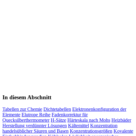
In diesem Abschnitt
Tabellen zur Chemie
Dichtetabellen
Elektronenkonfiguration der
Elemente
Elutrope Reihe
Fadenkorrektur für
Quecksilberthermometer
H-Sätze
Härteskala nach Mohs
Heizbäder
Herstellung verdünnter Lösungen
Kältemittel
Konzentration
handelsüblicher Säuren und Basen
Konzentrationsgrößen
Kovalente