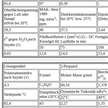
81,6
97
0,39
–
MAK- Wert
Oberflächenspannung
1989
gegen Luft oder
Dielektrizitätskonstante
Dipol
3
Dampf
bei 20°C bzw. 25°C
(Deby
mg; ml/m
;
mN/m bei 20°C
ppm
29,3
40
37,5
3,44
2
Fließkoeffizient x [mm
/s] (2) – DC Fertigpla
0
ε
gegen Al
O
nach
2
3
Kieselgel 60; Laufhöhe in mm
Snyder (1)
50
75
100
0,65
12,6
14,0
15,4
Lösungsmittel
2-Propanol
Brech
Polarisationsindex
Formel
Molare Masse g/mol
20
nach Snyder (1)
n
D
C
H
O
4,3
60,10
1,378
3
8
Dynamische Viskosität mPa*s
Dampfdruck
Siedepunkt °C
mbar (20°C)
22°C
40°C
82,4
43
2,27
1,35