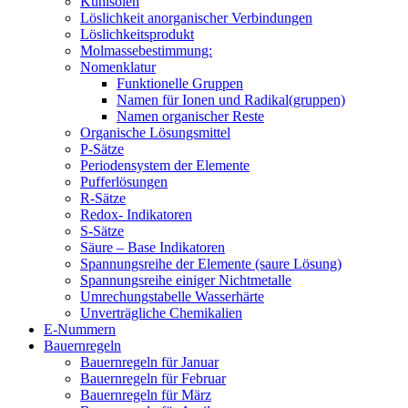
Kühlsolen
Löslichkeit anorganischer Verbindungen
Löslichkeitsprodukt
Molmassebestimmung:
Nomenklatur
Funktionelle Gruppen
Namen für Ionen und Radikal(gruppen)
Namen organischer Reste
Organische Lösungsmittel
P-Sätze
Periodensystem der Elemente
Pufferlösungen
R-Sätze
Redox- Indikatoren
S-Sätze
Säure – Base Indikatoren
Spannungsreihe der Elemente (saure Lösung)
Spannungsreihe einiger Nichtmetalle
Umrechungstabelle Wasserhärte
Unverträgliche Chemikalien
E-Nummern
Bauernregeln
Bauernregeln für Januar
Bauernregeln für Februar
Bauernregeln für März