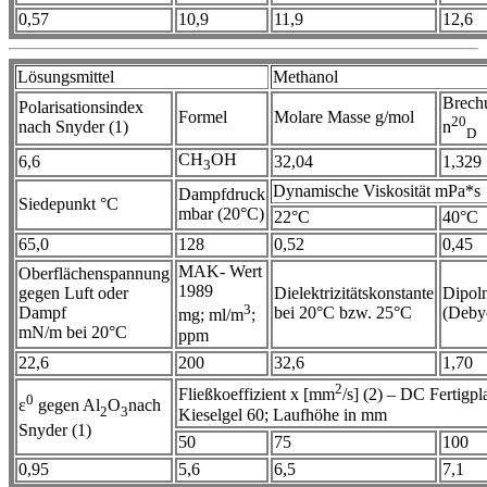
0,57
10,9
11,9
12,6
Lösungsmittel
Methanol
Brech
Polarisationsindex
Formel
Molare Masse g/mol
20
nach Snyder (1)
n
D
CH
OH
6,6
32,04
1,329
3
Dynamische Viskosität mPa*s
Dampfdruck
Siedepunkt °C
mbar (20°C)
22°C
40°C
65,0
128
0,52
0,45
MAK- Wert
Oberflächenspannung
1989
gegen Luft oder
Dielektrizitätskonstante
Dipol
3
Dampf
bei 20°C bzw. 25°C
(Deby
mg; ml/m
;
mN/m bei 20°C
ppm
22,6
200
32,6
1,70
2
Fließkoeffizient x [mm
/s] (2) – DC Fertigpla
0
ε
gegen Al
O
nach
2
3
Kieselgel 60; Laufhöhe in mm
Snyder (1)
50
75
100
0,95
5,6
6,5
7,1