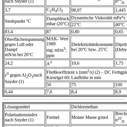
nach Snyder (1)
n
D
C
H
Cl
3,7
98,97
1,445
2
4
2
Dynamische Viskosität mPa*s
Dampfdruck
Siedepunkt °C
mbar (20°C)
22°C
40°C
83,4
87
0,80
0,65
MAK- Wert
Oberflächenspannung
1989
gegen Luft oder
Dielektrizitätskonstante
Dipol
3
Dampf
bei 20°C bzw. 25°C
(Deby
mg; ml/m
;
mN/m bei 20°C
ppm
3
24,2
10,6
1,75
A
2
Fließkoeffizient x [mm
/s] (2) – DC Fertigpla
0
ε
gegen Al
O
nach
2
3
Kieselgel 60; Laufhöhe in mm
Snyder (1)
50
75
100
0,44
7,6
8,4
8,9
Lösungsmittel
Dichlormethan
Brech
Polarisationsindex
Formel
Molare Masse g/mol
20
nach Snyder (1)
n
D