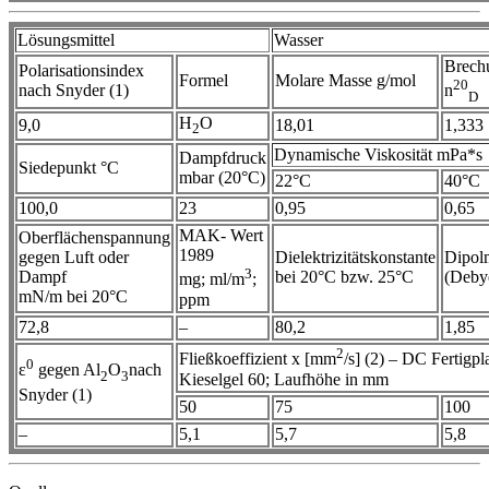
Lösungsmittel
Wasser
Brech
Polarisationsindex
Formel
Molare Masse g/mol
20
nach Snyder (1)
n
D
H
O
9,0
18,01
1,333
2
Dynamische Viskosität mPa*s
Dampfdruck
Siedepunkt °C
mbar (20°C)
22°C
40°C
100,0
23
0,95
0,65
MAK- Wert
Oberflächenspannung
1989
gegen Luft oder
Dielektrizitätskonstante
Dipol
3
Dampf
bei 20°C bzw. 25°C
(Deby
mg; ml/m
;
mN/m bei 20°C
ppm
72,8
–
80,2
1,85
2
Fließkoeffizient x [mm
/s] (2) – DC Fertigpla
0
ε
gegen Al
O
nach
2
3
Kieselgel 60; Laufhöhe in mm
Snyder (1)
50
75
100
–
5,1
5,7
5,8