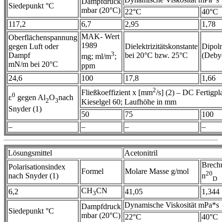
Dampfdruck
Siedepunkt °C
mbar (20°C)
22°C
40°C
117,2
6,7
2,95
1,78
MAK- Wert
Oberflächenspannung
1989
gegen Luft oder
Dielektrizitätskonstante
Dipol
3
Dampf
bei 20°C bzw. 25°C
(Deby
mg; ml/m
;
mN/m bei 20°C
ppm
24,6
100
17,8
1,66
2
Fließkoeffizient x [mm
/s] (2) – DC Fertigpla
0
ε
gegen Al
O
nach
2
3
Kieselgel 60; Laufhöhe in mm
Snyder (1)
50
75
100
–
–
–
–
Lösungsmittel
Acetonitril
Brech
Polarisationsindex
Formel
Molare Masse g/mol
20
nach Snyder (1)
n
D
CH
CN
6,2
41,05
1,344
3
Dynamische Viskosität mPa*s
Dampfdruck
Siedepunkt °C
mbar (20°C)
22°C
40°C