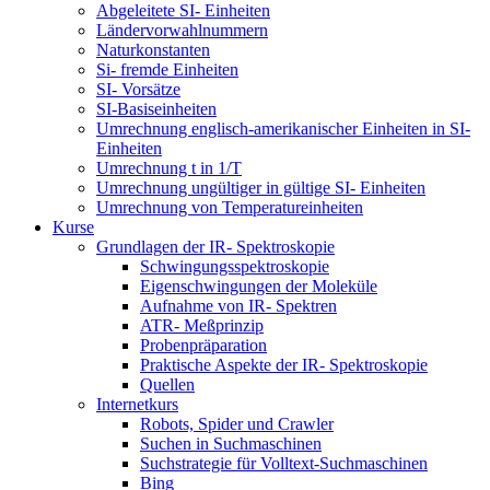
Abgeleitete SI- Einheiten
Ländervorwahlnummern
Naturkonstanten
Si- fremde Einheiten
SI- Vorsätze
SI-Basiseinheiten
Umrechnung englisch-amerikanischer Einheiten in SI-
Einheiten
Umrechnung t in 1/T
Umrechnung ungültiger in gültige SI- Einheiten
Umrechnung von Temperatureinheiten
Kurse
Grundlagen der IR- Spektroskopie
Schwingungsspektroskopie
Eigenschwingungen der Moleküle
Aufnahme von IR- Spektren
ATR- Meßprinzip
Probenpräparation
Praktische Aspekte der IR- Spektroskopie
Quellen
Internetkurs
Robots, Spider und Crawler
Suchen in Suchmaschinen
Suchstrategie für Volltext-Suchmaschinen
Bing