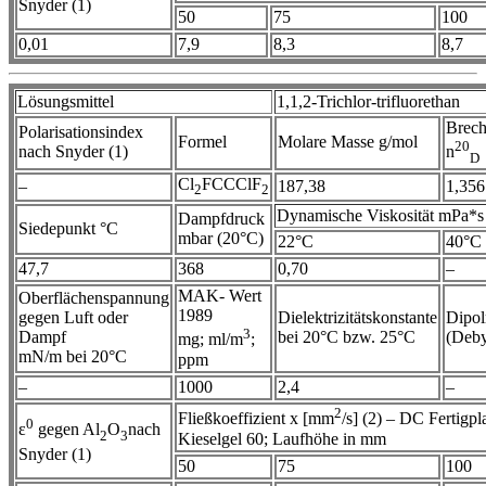
Snyder (1)
50
75
100
0,01
7,9
8,3
8,7
Lösungsmittel
1,1,2-Trichlor-trifluorethan
Brech
Polarisationsindex
Formel
Molare Masse g/mol
20
nach Snyder (1)
n
D
Cl
FCCClF
–
187,38
1,356
2
2
Dynamische Viskosität mPa*s
Dampfdruck
Siedepunkt °C
mbar (20°C)
22°C
40°C
47,7
368
0,70
–
MAK- Wert
Oberflächenspannung
1989
gegen Luft oder
Dielektrizitätskonstante
Dipo
3
Dampf
bei 20°C bzw. 25°C
(Deby
mg; ml/m
;
mN/m bei 20°C
ppm
–
1000
2,4
–
2
Fließkoeffizient x [mm
/s] (2) – DC Fertigpla
0
ε
gegen Al
O
nach
2
3
Kieselgel 60; Laufhöhe in mm
Snyder (1)
50
75
100