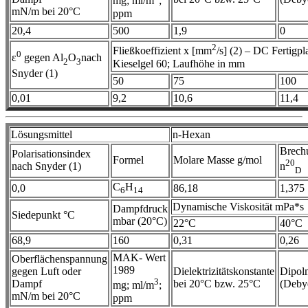
mg; ml/m
;
mN/m bei 20°C
ppm
20,4
500
1,9
0
2
Fließkoeffizient x [mm
/s] (2) – DC Fertigpla
0
ε
gegen Al
O
nach
2
3
Kieselgel 60; Laufhöhe in mm
Snyder (1)
50
75
100
0,01
9,2
10,6
11,4
Lösungsmittel
n-Hexan
Brech
Polarisationsindex
Formel
Molare Masse g/mol
20
nach Snyder (1)
n
D
C
H
0,0
86,18
1,375
6
14
Dynamische Viskosität mPa*s
Dampfdruck
Siedepunkt °C
mbar (20°C)
22°C
40°C
68,9
160
0,31
0,26
MAK- Wert
Oberflächenspannung
1989
gegen Luft oder
Dielektrizitätskonstante
Dipol
3
Dampf
bei 20°C bzw. 25°C
(Deby
mg; ml/m
;
mN/m bei 20°C
ppm