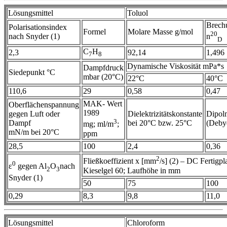
Lösungsmittel
Toluol
Brech
Polarisationsindex
Formel
Molare Masse g/mol
20
nach Snyder (1)
n
D
C
H
2,3
92,14
1,496
7
8
Dynamische Viskosität mPa*s
Dampfdruck
Siedepunkt °C
mbar (20°C)
22°C
40°C
110,6
29
0,58
0,47
MAK- Wert
Oberflächenspannung
1989
gegen Luft oder
Dielektrizitätskonstante
Dipol
3
Dampf
bei 20°C bzw. 25°C
(Deby
mg; ml/m
;
mN/m bei 20°C
ppm
28,5
100
2,4
0,36
2
Fließkoeffizient x [mm
/s] (2) – DC Fertigpla
0
ε
gegen Al
O
nach
2
3
Kieselgel 60; Laufhöhe in mm
Snyder (1)
50
75
100
0,29
8,3
9,8
11,0
Lösungsmittel
Chloroform