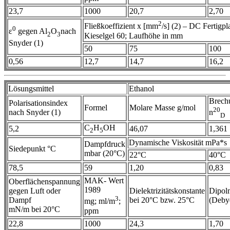
23,7
1000
20,7
2,70
2
Fließkoeffizient x [mm
/s] (2) – DC Fertigpla
0
ε
gegen Al
O
nach
2
3
Kieselgel 60; Laufhöhe in mm
Snyder (1)
50
75
100
0,56
12,7
14,7
16,2
Lösungsmittel
Ethanol
Brech
Polarisationsindex
Formel
Molare Masse g/mol
20
nach Snyder (1)
n
D
C
H
OH
5,2
46,07
1,361
2
5
Dynamische Viskosität mPa*s
Dampfdruck
Siedepunkt °C
mbar (20°C)
22°C
40°C
78,5
59
1,20
0,83
MAK- Wert
Oberflächenspannung
1989
gegen Luft oder
Dielektrizitätskonstante
Dipol
3
Dampf
bei 20°C bzw. 25°C
(Deby
mg; ml/m
;
mN/m bei 20°C
ppm
22,8
1000
24,3
1,70