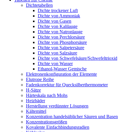
Dichtetabellen
Dichte trockener Luft
Dichte von Ammoniak
Dichte von Gasen
Dichte von Kalilauge
Dichte von Natronlauge
Dichte von Perchlorsäure
Dichte von Phosphorsäure
Dichte von Salpetersäure
Dichte von Salzsäure
Dichte von Schwefelsäure/Schwefeltrioxid
Dichte von Wasser
Ethanol-Wasser Gemische
Elektronenkonfiguration der Elemente
Elutrope Reihe
Fadenkorrektur für Quecksilberthermometer
H-Sätze
Härteskala nach Mohs
Heizbäder
Herstellung verdünnter Lösungen
Kältemittel
Konzentration handelsüblicher Säuren und Basen
Konzentrationsgrößen
Kovalente Einfachbindungsradien