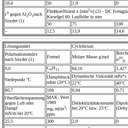
18,4
50
1,9
0
2
Fließkoeffizient x [mm
/s] (2) – DC Fertigpla
0
ε
gegen Al
O
nach
2
3
Kieselgel 60; Laufhöhe in mm
Snyder (1)
50
75
100
–
12,5
13,9
14,6
Lösungsmittel
Cyclohexan
Brech
Polarisationsindex
Formel
Molare Masse g/mol
20
nach Snyder (1)
n
D
C
H
0,0
84,16
1,427
6
12
Dynamische Viskosität mPa*s
Dampfdruck
Siedepunkt °C
mbar (20°C)
22°C
40°C
80,7
104
0,94
0,71
MAK- Wert
Oberflächenspannung
1989
gegen Luft oder
Dielektrizitätskonstante
Dipol
3
Dampf
bei 20°C bzw. 25°C
(Deby
mg; ml/m
;
mN/m bei 20°C
ppm
25,5
300
2,0
0