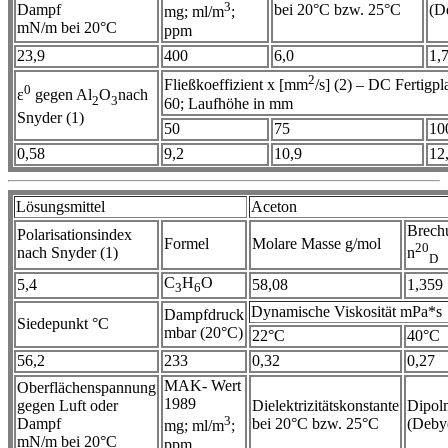
3
Dampf
bei 20°C bzw. 25°C
(D
mg; ml/m
;
mN/m bei 20°C
ppm
23,9
400
6,0
1,
2
Fließkoeffizient x [mm
/s] (2) – DC Fertigpl
0
ε
gegen Al
O
nach
2
3
60; Laufhöhe in mm
Snyder (1)
50
75
10
0,58
9,2
10,9
12
Lösungsmittel
Aceton
Brech
Polarisationsindex
Formel
Molare Masse g/mol
20
nach Snyder (1)
n
D
C
H
O
5,4
58,08
1,359
3
6
Dynamische Viskosität mPa*s
Dampfdruck
Siedepunkt °C
mbar (20°C)
22°C
40°C
56,2
233
0,32
0,27
MAK- Wert
Oberflächenspannung
1989
gegen Luft oder
Dielektrizitätskonstante
Dipol
3
Dampf
bei 20°C bzw. 25°C
(Deby
mg; ml/m
;
mN/m bei 20°C
ppm