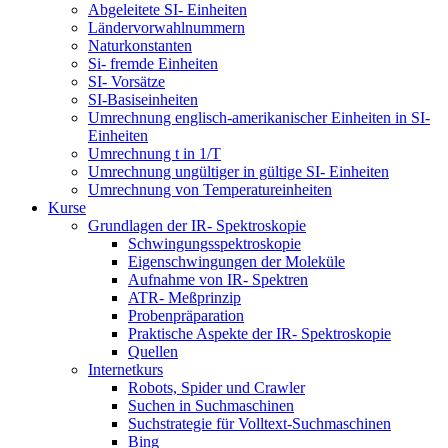
Abgeleitete SI- Einheiten
Ländervorwahlnummern
Naturkonstanten
Si- fremde Einheiten
SI- Vorsätze
SI-Basiseinheiten
Umrechnung englisch-amerikanischer Einheiten in SI-
Einheiten
Umrechnung t in 1/T
Umrechnung ungültiger in gültige SI- Einheiten
Umrechnung von Temperatureinheiten
Kurse
Grundlagen der IR- Spektroskopie
Schwingungsspektroskopie
Eigenschwingungen der Moleküle
Aufnahme von IR- Spektren
ATR- Meßprinzip
Probenpräparation
Praktische Aspekte der IR- Spektroskopie
Quellen
Internetkurs
Robots, Spider und Crawler
Suchen in Suchmaschinen
Suchstrategie für Volltext-Suchmaschinen
Bing