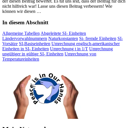
der diesen Beitrag bewertet. Es tut uns leid, dass der Beitrag für dich
nicht hilfreich war! Lasse uns diesen Beitrag verbessern! Wie
können wir diesen …
In diesem Abschnitt
Allgemeine Tabellen
Abgeleitete SI- Einheiten
Ländervorwahlnummern
Naturkonstanten
Si- fremde Einheiten
SI-
Vorsätze
SI-Basiseinheiten
Umrechnung englisch-amerikanischer
Einheiten in SI- Einheiten
Umrechnung t in 1/T
Umrechnung
ungültiger in gültige SI- Einheiten
Umrechnung von
Temperatureinheiten