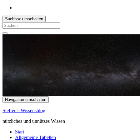
Suchbox umschalten
Search
for:
Navigation umschalten
Steffen's Wissensblog
nützliches und unnützes Wissen
Start
Allgemeine Tabellen