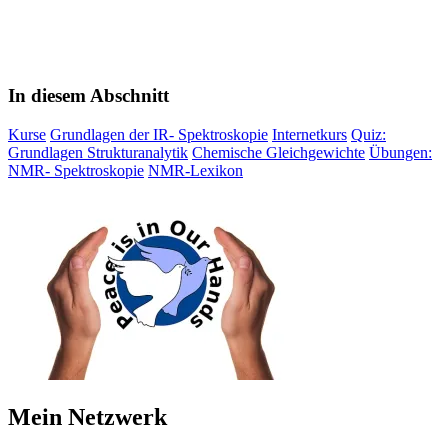
In diesem Abschnitt
Kurse
Grundlagen der IR- Spektroskopie
Internetkurs
Quiz:
Grundlagen Strukturanalytik
Chemische Gleichgewichte
Übungen:
NMR- Spektroskopie
NMR-Lexikon
Mein Netzwerk