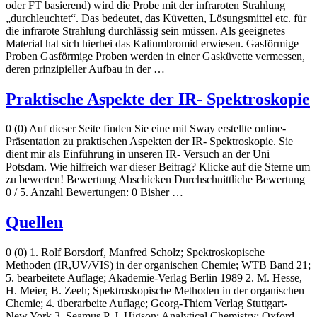
oder FT basierend) wird die Probe mit der infraroten Strahlung
„durchleuchtet“. Das bedeutet, das Küvetten, Lösungsmittel etc. für
die infrarote Strahlung durchlässig sein müssen. Als geeignetes
Material hat sich hierbei das Kaliumbromid erwiesen. Gasförmige
Proben Gasförmige Proben werden in einer Gasküvette vermessen,
deren prinzipieller Aufbau in der …
Praktische Aspekte der IR- Spektroskopie
0 (0) Auf dieser Seite finden Sie eine mit Sway erstellte online-
Präsentation zu praktischen Aspekten der IR- Spektroskopie. Sie
dient mir als Einführung in unseren IR- Versuch an der Uni
Potsdam. Wie hilfreich war dieser Beitrag? Klicke auf die Sterne um
zu bewerten! Bewertung Abschicken Durchschnittliche Bewertung
0 / 5. Anzahl Bewertungen: 0 Bisher …
Quellen
0 (0) 1. Rolf Borsdorf, Manfred Scholz; Spektroskopische
Methoden (IR,UV/VIS) in der organischen Chemie; WTB Band 21;
5. bearbeitete Auflage; Akademie-Verlag Berlin 1989 2. M. Hesse,
H. Meier, B. Zeeh; Spektroskopische Methoden in der organischen
Chemie; 4. überarbeite Auflage; Georg-Thiem Verlag Stuttgart-
New York 3. Seamus P. J. Higson; Analytical Chemistry; Oxford