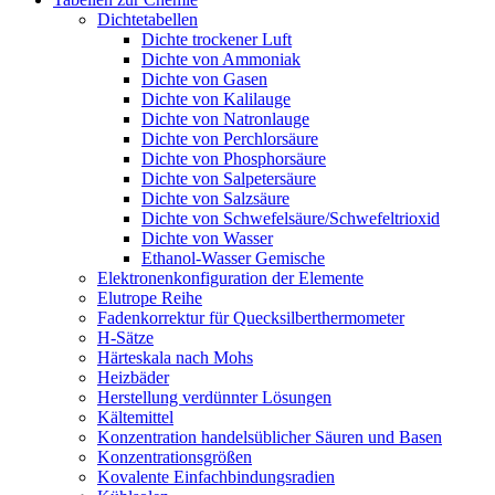
Dichtetabellen
Dichte trockener Luft
Dichte von Ammoniak
Dichte von Gasen
Dichte von Kalilauge
Dichte von Natronlauge
Dichte von Perchlorsäure
Dichte von Phosphorsäure
Dichte von Salpetersäure
Dichte von Salzsäure
Dichte von Schwefelsäure/Schwefeltrioxid
Dichte von Wasser
Ethanol-Wasser Gemische
Elektronenkonfiguration der Elemente
Elutrope Reihe
Fadenkorrektur für Quecksilberthermometer
H-Sätze
Härteskala nach Mohs
Heizbäder
Herstellung verdünnter Lösungen
Kältemittel
Konzentration handelsüblicher Säuren und Basen
Konzentrationsgrößen
Kovalente Einfachbindungsradien