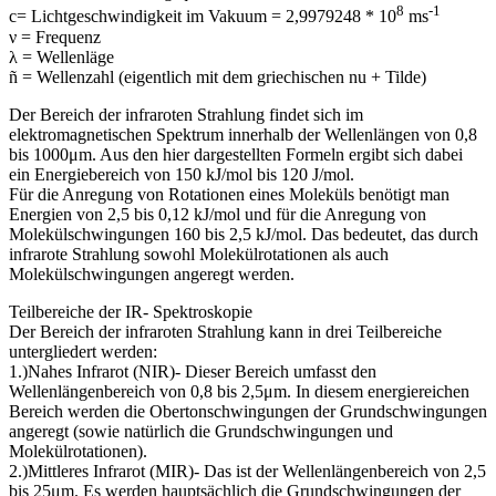
8
-1
c= Lichtgeschwindigkeit im Vakuum = 2,9979248 * 10
ms
ν = Frequenz
λ = Wellenläge
ñ = Wellenzahl (eigentlich mit dem griechischen nu + Tilde)
Der Bereich der infraroten Strahlung findet sich im
elektromagnetischen Spektrum innerhalb der Wellenlängen von 0,8
bis 1000μm. Aus den hier dargestellten Formeln ergibt sich dabei
ein Energiebereich von 150 kJ/mol bis 120 J/mol.
Für die Anregung von Rotationen eines Moleküls benötigt man
Energien von 2,5 bis 0,12 kJ/mol und für die Anregung von
Molekülschwingungen 160 bis 2,5 kJ/mol. Das bedeutet, das durch
infrarote Strahlung sowohl Molekülrotationen als auch
Molekülschwingungen angeregt werden.
Teilbereiche der IR- Spektroskopie
Der Bereich der infraroten Strahlung kann in drei Teilbereiche
untergliedert werden:
1.)Nahes Infrarot (NIR)- Dieser Bereich umfasst den
Wellenlängenbereich von 0,8 bis 2,5μm. In diesem energiereichen
Bereich werden die Obertonschwingungen der Grundschwingungen
angeregt (sowie natürlich die Grundschwingungen und
Molekülrotationen).
2.)Mittleres Infrarot (MIR)- Das ist der Wellenlängenbereich von 2,5
bis 25μm. Es werden hauptsächlich die Grundschwingungen der