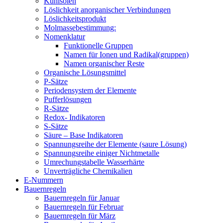
Kühlsolen
Löslichkeit anorganischer Verbindungen
Löslichkeitsprodukt
Molmassebestimmung:
Nomenklatur
Funktionelle Gruppen
Namen für Ionen und Radikal(gruppen)
Namen organischer Reste
Organische Lösungsmittel
P-Sätze
Periodensystem der Elemente
Pufferlösungen
R-Sätze
Redox- Indikatoren
S-Sätze
Säure – Base Indikatoren
Spannungsreihe der Elemente (saure Lösung)
Spannungsreihe einiger Nichtmetalle
Umrechungstabelle Wasserhärte
Unverträgliche Chemikalien
E-Nummern
Bauernregeln
Bauernregeln für Januar
Bauernregeln für Februar
Bauernregeln für März