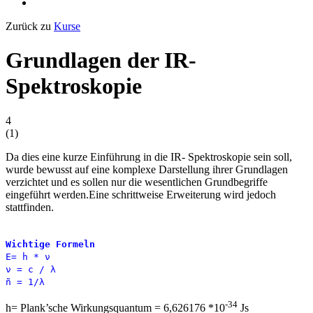
Zurück zu
Kurse
Grundlagen der IR-
Spektroskopie
4
(
1
)
Da dies eine kurze Einführung in die IR- Spektroskopie sein soll,
wurde bewusst auf eine komplexe Darstellung ihrer Grundlagen
verzichtet und es sollen nur die wesentlichen Grundbegriffe
eingeführt werden.Eine schrittweise Erweiterung wird jedoch
stattfinden.
Wichtige Formeln
E= h * ν
ν = c / λ
ñ = 1/λ
-34
h= Plank’sche Wirkungsquantum = 6,626176 *10
Js