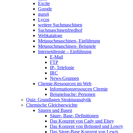
Excite
Google
guruji
Lycos
weitere Suchmaschinen
Suchmaschinenfriedhof
Webkataloge
Metasuchmaschinen- Einführung
Metasuchmaschinen- Beispiele
Internetdienste – Einführung
E-Mail
FTP
IP- Telefonie
IRC
News-Gruppen
Chemie-Ressourcen im Web
Informationsressoucen Chemie
Beispielsuche: Personen
Quiz: Grundlagen Strukturanalytik
Chemische Gleichgewichte
Säuren und Basen
Säure- Base- Definitionen
Das Konzept von Cady und Elsey
Das Konzept von Brönsted und Lowry
Das Säure-Base Konzept von Lewis