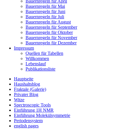
Bauernregeln für April
Bauernregeln für Mai
Bauernregeln für Juni
Bauernregeln für Juli
Bauernregeln für August
Bauernregeln für September
Bauernregeln für Oktober
Bauernregeln für November
Bauernregeln für Dezember
Impressum
Quellen für Tabellen
Willkommen
Lebenslauf
Publikationsliste
Hauptseite
Haushaltsblog
Fraktale (Galerie)
Privater Blog
Witze
Spectroscopic Tools
Einführung 1H NMR
Einführung Molekülsymmetrie
Periodensystem
english pages