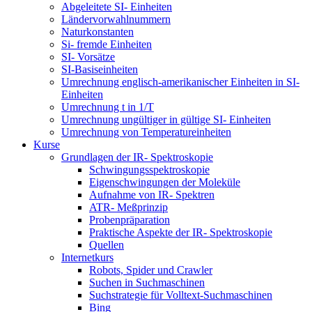
Abgeleitete SI- Einheiten
Ländervorwahlnummern
Naturkonstanten
Si- fremde Einheiten
SI- Vorsätze
SI-Basiseinheiten
Umrechnung englisch-amerikanischer Einheiten in SI-
Einheiten
Umrechnung t in 1/T
Umrechnung ungültiger in gültige SI- Einheiten
Umrechnung von Temperatureinheiten
Kurse
Grundlagen der IR- Spektroskopie
Schwingungsspektroskopie
Eigenschwingungen der Moleküle
Aufnahme von IR- Spektren
ATR- Meßprinzip
Probenpräparation
Praktische Aspekte der IR- Spektroskopie
Quellen
Internetkurs
Robots, Spider und Crawler
Suchen in Suchmaschinen
Suchstrategie für Volltext-Suchmaschinen
Bing