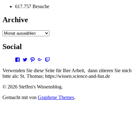
617.757 Besuche
Archive
Archive
Social
Profil
Profil
Profil
Profil
Profil
von
von
von
von
von
steffen.thomas1
steto123
steffen3669
Steffen
steto123
Verwenden Sie diese Seite für Ihre Arbeit, dann zitieren Sie mich
auf
auf
auf
Thomas
auf
bitte als: St. Thomas; https://wissen.science-and-fun.de
Facebook
Twitter
Pinterest
auf
Twitch
anzeigen
anzeigen
anzeigen
Google+
anzeigen
© 2026 Steffen's Wissensblog.
anzeigen
Gemacht mit
von
Graphene Themes
.