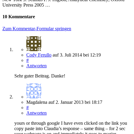
University Press 2005 …
10 Kommentare
Zum Kommentar-Formular springen
Cody Ferullo
auf
3. Juli 2014
bei 12:19
#
Antworten
Sehr guter Beitrag. Danke!
Magdalena
auf
2. Januar 2013
bei 18:17
#
Antworten
yours or through google I have even clicked on the link you
copy paste into Claudia’s response – same thing – for 2 sec
your webpage is on and immediately it goes to magier-