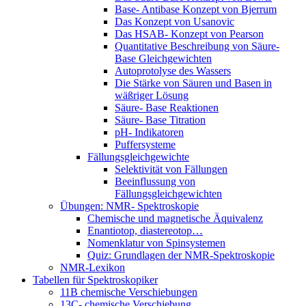
Base- Antibase Konzept von Bjerrum
Das Konzept von Usanovic
Das HSAB- Konzept von Pearson
Quantitative Beschreibung von Säure-
Base Gleichgewichten
Autoprotolyse des Wassers
Die Stärke von Säuren und Basen in
wäßriger Lösung
Säure- Base Reaktionen
Säure- Base Titration
pH- Indikatoren
Puffersysteme
Fällungsgleichgewichte
Selektivität von Fällungen
Beeinflussung von
Fällungsgleichgewichten
Übungen: NMR- Spektroskopie
Chemische und magnetische Äquivalenz
Enantiotop, diastereotop…
Nomenklatur von Spinsystemen
Quiz: Grundlagen der NMR-Spektroskopie
NMR-Lexikon
Tabellen für Spektroskopiker
11B chemische Verschiebungen
13C- chemische Verschiebung