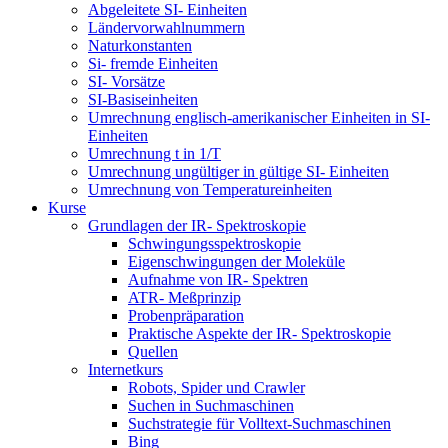
Abgeleitete SI- Einheiten
Ländervorwahlnummern
Naturkonstanten
Si- fremde Einheiten
SI- Vorsätze
SI-Basiseinheiten
Umrechnung englisch-amerikanischer Einheiten in SI-
Einheiten
Umrechnung t in 1/T
Umrechnung ungültiger in gültige SI- Einheiten
Umrechnung von Temperatureinheiten
Kurse
Grundlagen der IR- Spektroskopie
Schwingungsspektroskopie
Eigenschwingungen der Moleküle
Aufnahme von IR- Spektren
ATR- Meßprinzip
Probenpräparation
Praktische Aspekte der IR- Spektroskopie
Quellen
Internetkurs
Robots, Spider und Crawler
Suchen in Suchmaschinen
Suchstrategie für Volltext-Suchmaschinen
Bing