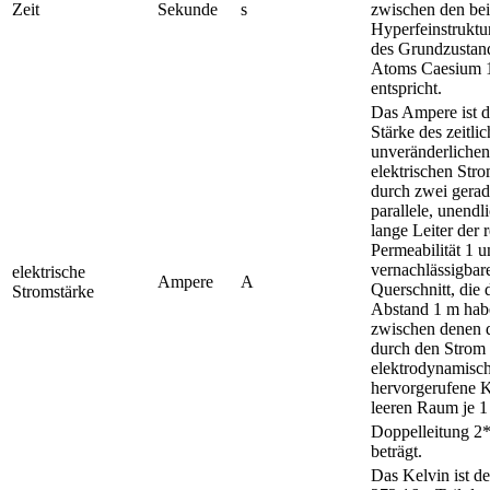
Zeit
Sekunde
s
zwischen den be
Hyperfeinstruktu
des Grundzustan
Atoms Caesium 
entspricht.
Das Ampere ist d
Stärke des zeitlic
unveränderlichen
elektrischen Str
durch zwei gerad
parallele, unendl
lange Leiter der r
Permeabilität 1 
vernachlässigba
elektrische
Ampere
A
Querschnitt, die 
Stromstärke
Abstand 1 m hab
zwischen denen 
durch den Strom
elektrodynamisc
hervorgerufene K
leeren Raum je 1
Doppelleitung 2
beträgt.
Das Kelvin ist de