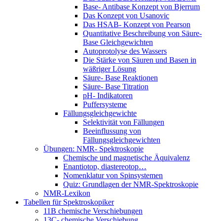
Base- Antibase Konzept von Bjerrum
Das Konzept von Usanovic
Das HSAB- Konzept von Pearson
Quantitative Beschreibung von Säure-
Base Gleichgewichten
Autoprotolyse des Wassers
Die Stärke von Säuren und Basen in
wäßriger Lösung
Säure- Base Reaktionen
Säure- Base Titration
pH- Indikatoren
Puffersysteme
Fällungsgleichgewichte
Selektivität von Fällungen
Beeinflussung von
Fällungsgleichgewichten
Übungen: NMR- Spektroskopie
Chemische und magnetische Äquivalenz
Enantiotop, diastereotop…
Nomenklatur von Spinsystemen
Quiz: Grundlagen der NMR-Spektroskopie
NMR-Lexikon
Tabellen für Spektroskopiker
11B chemische Verschiebungen
13C- chemische Verschiebung