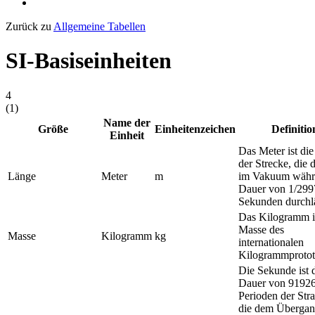
Zurück zu
Allgemeine Tabellen
SI-Basiseinheiten
4
(
1
)
Name der
Größe
Einheitenzeichen
Definitio
Einheit
Das Meter ist di
der Strecke, die 
Länge
Meter
m
im Vakuum währ
Dauer von 1/29
Sekunden durchlä
Das Kilogramm is
Masse des
Masse
Kilogramm
kg
internationalen
Kilogrammprotot
Die Sekunde ist 
Dauer von 9192
Perioden der Str
die dem Überga