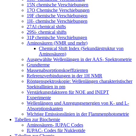
15N chemische Verschiebungen
17O Chemische Verschiebungen
19F chemische Verschiebungen
1H- chemische Verschiebungen
27Al chemical shifts
29Si- chemical shifts
31P chemische Verschiebungen
Aminosäuren (NMR und mehr)
Chemical Shift Index (Sekundärstruktur von
Aminosäuren)
Ausgewählte Wellenlängen in der AAS- Spektrometrie
Grundterme
Massenabsorptionskoeffizienten
Referenzverbindungen in der 1H NMR
Röntgenspektroskopie: Wellenlängen charakteristischer
Spektrallinien in pm
Verstärkungsfaktoren für NOE and INEPT
Experimente
Wellenlängen und Anregungsenergien von K- und L-
Absorptionskanten
Wichtige Emissionslinien in der Flammenphotometrie
Tabellen zur Biochemie
Aminosäuren- IUPAC Codes
IUPAC- Codes für Nukleotide
Tabellen zur Chemie