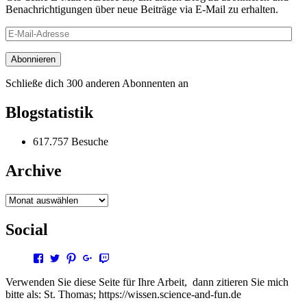
Benachrichtigungen über neue Beiträge via E-Mail zu erhalten.
E-
Mail-
Adresse
Abonnieren
Schließe dich 300 anderen Abonnenten an
Blogstatistik
617.757 Besuche
Archive
Archive
Social
Profil
Profil
Profil
Profil
Profil
von
von
von
von
von
steffen.thomas1
steto123
steffen3669
Steffen
steto123
Verwenden Sie diese Seite für Ihre Arbeit, dann zitieren Sie mich
auf
auf
auf
Thomas
auf
bitte als: St. Thomas; https://wissen.science-and-fun.de
Facebook
Twitter
Pinterest
auf
Twitch