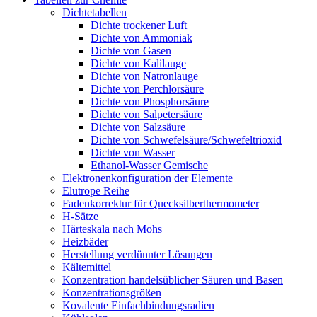
Dichtetabellen
Dichte trockener Luft
Dichte von Ammoniak
Dichte von Gasen
Dichte von Kalilauge
Dichte von Natronlauge
Dichte von Perchlorsäure
Dichte von Phosphorsäure
Dichte von Salpetersäure
Dichte von Salzsäure
Dichte von Schwefelsäure/Schwefeltrioxid
Dichte von Wasser
Ethanol-Wasser Gemische
Elektronenkonfiguration der Elemente
Elutrope Reihe
Fadenkorrektur für Quecksilberthermometer
H-Sätze
Härteskala nach Mohs
Heizbäder
Herstellung verdünnter Lösungen
Kältemittel
Konzentration handelsüblicher Säuren und Basen
Konzentrationsgrößen
Kovalente Einfachbindungsradien