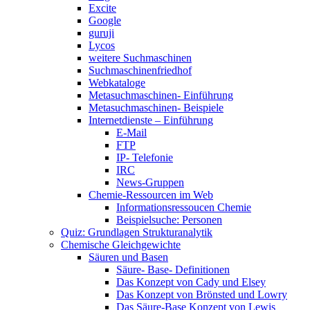
Excite
Google
guruji
Lycos
weitere Suchmaschinen
Suchmaschinenfriedhof
Webkataloge
Metasuchmaschinen- Einführung
Metasuchmaschinen- Beispiele
Internetdienste – Einführung
E-Mail
FTP
IP- Telefonie
IRC
News-Gruppen
Chemie-Ressourcen im Web
Informationsressoucen Chemie
Beispielsuche: Personen
Quiz: Grundlagen Strukturanalytik
Chemische Gleichgewichte
Säuren und Basen
Säure- Base- Definitionen
Das Konzept von Cady und Elsey
Das Konzept von Brönsted und Lowry
Das Säure-Base Konzept von Lewis