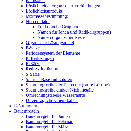
Kühlsolen
Löslichkeit anorganischer Verbindungen
Löslichkeitsprodukt
Molmassebestimmung:
Nomenklatur
Funktionelle Gruppen
Namen für Ionen und Radikal(gruppen)
Namen organischer Reste
Organische Lösungsmittel
P-Sätze
Periodensystem der Elemente
Pufferlösungen
R-Sätze
Redox- Indikatoren
S-Sätze
Säure – Base Indikatoren
Spannungsreihe der Elemente (saure Lösung)
Spannungsreihe einiger Nichtmetalle
Umrechungstabelle Wasserhärte
Unverträgliche Chemikalien
E-Nummern
Bauernregeln
Bauernregeln für Januar
Bauernregeln für Februar
Bauernregeln für März