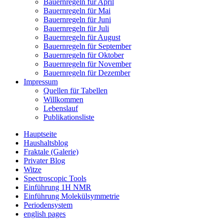
Bauernregeln für April
Bauernregeln für Mai
Bauernregeln für Juni
Bauernregeln für Juli
Bauernregeln für August
Bauernregeln für September
Bauernregeln für Oktober
Bauernregeln für November
Bauernregeln für Dezember
Impressum
Quellen für Tabellen
Willkommen
Lebenslauf
Publikationsliste
Hauptseite
Haushaltsblog
Fraktale (Galerie)
Privater Blog
Witze
Spectroscopic Tools
Einführung 1H NMR
Einführung Molekülsymmetrie
Periodensystem
english pages