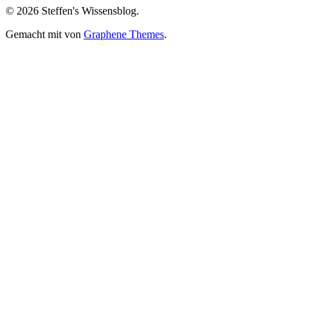
anzeigen
anzeigen
anzeigen
Google+
anzeigen
© 2026 Steffen's Wissensblog.
anzeigen
Gemacht mit
von
Graphene Themes
.