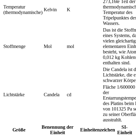
273,16te Teil der
Temperatur
thermodynamisc
Kelvin
K
(thermodynamische)
Temperatur des
Tripelpunktes de
Wassers.
Das ist die Stof
eines Systems, da
vielen gleichartig
Stoffmenge
Mol
mol
elementaren Einh
besteht, wie Ato
0,012 kg Kohlens
enthalten sind.
Die Candela ist d
Lichtstärke, die e
schwarzer Körpe
Fläche 1/600000
der
Lichtstärke
Candela
cd
Erstarrungstempe
des Platins beim
von 101325 Pa s
zu seiner Oberfl
ausstrahlt.
Benennung der
SI-
Größe
Einheitenzeichen
Einheit
Einheit