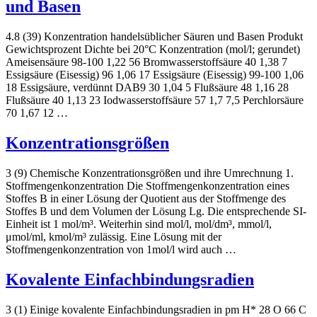
und Basen
4.8 (39) Konzentration handelsüblicher Säuren und Basen Produkt
Gewichtsprozent Dichte bei 20°C Konzentration (mol/l; gerundet)
Ameisensäure 98-100 1,22 56 Bromwasserstoffsäure 40 1,38 7
Essigsäure (Eisessig) 96 1,06 17 Essigsäure (Eisessig) 99-100 1,06
18 Essigsäure, verdünnt DAB9 30 1,04 5 Flußsäure 48 1,16 28
Flußsäure 40 1,13 23 Iodwasserstoffsäure 57 1,7 7,5 Perchlorsäure
70 1,67 12 …
Konzentrationsgrößen
3 (9) Chemische Konzentrationsgrößen und ihre Umrechnung 1.
Stoffmengenkonzentration Die Stoffmengenkonzentration eines
Stoffes B in einer Lösung der Quotient aus der Stoffmenge des
Stoffes B und dem Volumen der Lösung Lg. Die entsprechende SI-
Einheit ist 1 mol/m³. Weiterhin sind mol/l, mol/dm³, mmol/l,
μmol/ml, kmol/m³ zulässig. Eine Lösung mit der
Stoffmengenkonzentration von 1mol/l wird auch …
Kovalente Einfachbindungsradien
3 (1) Einige kovalente Einfachbindungsradien in pm H* 28 O 66 C