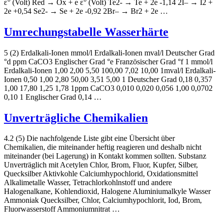
ε° (Volt) Red → Ox + e ε° (Volt) Te2- → Te + 2e -1,14 2I– → I2 +
2e +0,54 Se2- → Se + 2e -0,92 2Br– → Br2 + 2e …
Umrechungstabelle Wasserhärte
5 (2) Erdalkali-Ionen mmol/l Erdalkali-Ionen mval/l Deutscher Grad
°d ppm CaCO3 Englischer Grad °e Französischer Grad °f 1 mmol/l
Erdalkali-Ionen 1,00 2,00 5,50 100,00 7,02 10,00 1mval/l Erdalkali-
Ionen 0,50 1,00 2,80 50,00 3,51 5,00 1 Deutscher Grad 0,18 0,357
1,00 17,80 1,25 1,78 1ppm CaCO3 0,010 0,020 0,056 1,00 0,0702
0,10 1 Englischer Grad 0,14 …
Unverträgliche Chemikalien
4.2 (5) Die nachfolgende Liste gibt eine Übersicht über
Chemikalien, die miteinander heftig reagieren und deshalb nicht
miteinander (bei Lagerung) in Kontakt kommen sollten. Substanz
Unverträglich mit Acetylen Chlor, Brom, Fluor, Kupfer, Silber,
Quecksilber Aktivkohle Calciumhypochlorid, Oxidationsmittel
Alkalimetalle Wasser, Tetrachlorkohlnstoff und andere
Halogenalkane, Kohlendioxid, Halogene Aluminiumalkyle Wasser
Ammoniak Quecksilber, Chlor, Calciumhypochlorit, Iod, Brom,
Fluorwasserstoff Ammoniumnitrat …