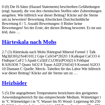
0 (0) Die H-Sätze (Hazard Statements) beschreiben Gefährdungen
(engl. hazard), die von den chemischen Stoffen oder Zubereitungen
ausgehen. Wie hilfreich war dieser Beitrag? Klicke auf die Sterne
um zu bewerten! Bewertung Abschicken Durchschnittliche
Bewertung 0 / 5. Anzahl Bewertungen: 0 Bisher keine
Bewertungen! Sei der Erste, der diesen Beitrag bewertet. Es tut uns
leid, dass …
Härteskala nach Mohs
2.7 (3) Härteskala nach Mohs Härtegrad Mineral Formel 1 Talk
Mg3[(OH)2/Si4O10] 2 Gips CaSO4*2H2O 3 Kalkspat CaCO3 4
Flußspat CaF2 5 Apatit Ca5[(F,Cl,OH)/(PO4)2] 6 Feldspat
KAlSi3O8 7 Quarz SiO2 8 Topas Al2[F2/SiO4] 9 Korund Al2O3
10 Diamant C Quelle: Merck- Tabellen für das Labor Wie hilfreich
war dieser Beitrag? Klicke auf die Sterne um zu …
Heizbäder
5 (5) Die angegebenen Temperaturen bezeichnen den geeigneten
Anwendungsbereich für das entsprechende Medium. Wämeträger t
in °C Wärmeträger t in °C Wasser bis 95 Wood- Legierung 60-250