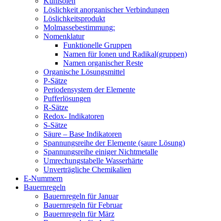
Kühlsolen
Löslichkeit anorganischer Verbindungen
Löslichkeitsprodukt
Molmassebestimmung:
Nomenklatur
Funktionelle Gruppen
Namen für Ionen und Radikal(gruppen)
Namen organischer Reste
Organische Lösungsmittel
P-Sätze
Periodensystem der Elemente
Pufferlösungen
R-Sätze
Redox- Indikatoren
S-Sätze
Säure – Base Indikatoren
Spannungsreihe der Elemente (saure Lösung)
Spannungsreihe einiger Nichtmetalle
Umrechungstabelle Wasserhärte
Unverträgliche Chemikalien
E-Nummern
Bauernregeln
Bauernregeln für Januar
Bauernregeln für Februar
Bauernregeln für März