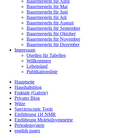
Bauernregeln für April
Bauernregeln für Mai
Bauernregeln für Juni
Bauernregeln für Juli
Bauernregeln für August
Bauernregeln für September
Bauernregeln für Oktober
Bauernregeln für November
Bauernregeln für Dezember
Impressum
Quellen für Tabellen
Willkommen
Lebenslauf
Publikationsliste
Hauptseite
Haushaltsblog
Fraktale (Galerie)
Privater Blog
Witze
Spectroscopic Tools
Einführung 1H NMR
Einführung Molekülsymmetrie
Periodensystem
english pages