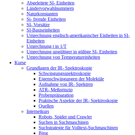
Abgeleitete SI- Einheiten
Ländervorwahlnummern
Naturkonstanten
Si- fremde Einheiten
SI- Vorsätze
SI-Basiseinheiten
Umrechnung englisch-amerikanischer Einheiten in SI-
Einheiten
Umrechnung t in 1/T
Umrechnung ungültiger in gültige SI- Einheiten
Umrechnung von Temperatureinheiten
Kurse
Grundlagen der IR- Spektroskopie
Schwingungsspektroskopie
Eigenschwingungen der Moleküle
Aufnahme von IR- Spektren
ATR- Meßprinzip
Probenpräparation
Praktische Aspekte der IR- Spektroskopie
Quellen
Internetkurs
Robots, Spider und Crawler
Suchen in Suchmaschinen
Suchstrategie für Volltext-Suchmaschinen
Bing