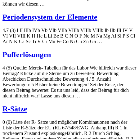
können wir diesen …
Periodensystem der Elemente
4.7 (3) I II IIIb IVb Vb VIb VIIb VIIIb VIIIb VIIIb Ib IIb III IV V
VI VII VIII K H He L Li Be B C N O F Ne M Na Mg Al Si P S Cl
Ar N K Ca Sc Ti V Cr Mn Fe Co Ni Cu Zn Ga …
Pufferlösungen
4 (5) Quelle: Merck- Tabellen für das Labor Wie hilfreich war dieser
Beitrag? Klicke auf die Sterne um zu bewerten! Bewertung
Abschicken Durchschnittliche Bewertung 4 / 5. Anzahl
Bewertungen: 5 Bisher keine Bewertungen! Sei der Erste, der
diesen Beitrag bewertet. Es tut uns leid, dass der Beitrag für dich
nicht hilfreich war! Lasse uns diesen …
R-Sätze
0 (0) Liste der R- Sätze und möglicher Kombinationen nach der
Liste der R-Sätze der EU (RL 67/548/EWG, Anhang III) R 1 In
trockenem Zustand explosionsgefährlich. R 2 Durch Schlag,
Reibung, Feuer und andere Zündquellen explosionsgefährlich. R 3