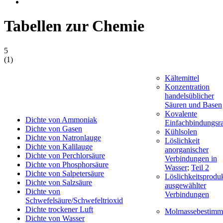
Tabellen zur Chemie
5
(
1
)
Kältemittel
Konzentration
handelsüblicher
Säuren und Basen
Kovalente
Dichte von Ammoniak
Einfachbindungsr
Dichte von Gasen
Kühlsolen
Dichte von Natronlauge
Löslichkeit
Dichte von Kalilauge
anorganischer
Dichte von Perchlorsäure
Verbindungen in
Dichte von Phosphorsäure
Wasser
;
Teil 2
Dichte von Salpetersäure
Löslichkeitsprodu
Dichte von Salzsäure
ausgewählter
Dichte von
Verbindungen
Schwefelsäure/Schwefeltrioxid
Dichte trockener Luft
Molmassebestim
Dichte von Wasser