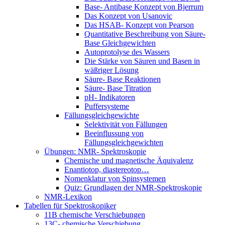
Base- Antibase Konzept von Bjerrum
Das Konzept von Usanovic
Das HSAB- Konzept von Pearson
Quantitative Beschreibung von Säure-
Base Gleichgewichten
Autoprotolyse des Wassers
Die Stärke von Säuren und Basen in
wäßriger Lösung
Säure- Base Reaktionen
Säure- Base Titration
pH- Indikatoren
Puffersysteme
Fällungsgleichgewichte
Selektivität von Fällungen
Beeinflussung von
Fällungsgleichgewichten
Übungen: NMR- Spektroskopie
Chemische und magnetische Äquivalenz
Enantiotop, diastereotop…
Nomenklatur von Spinsystemen
Quiz: Grundlagen der NMR-Spektroskopie
NMR-Lexikon
Tabellen für Spektroskopiker
11B chemische Verschiebungen
13C- chemische Verschiebung