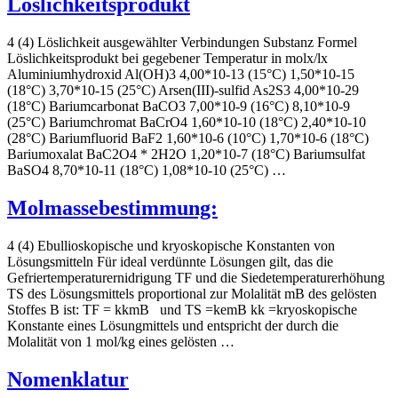
Löslichkeitsprodukt
4 (4) Löslichkeit ausgewählter Verbindungen Substanz Formel
Löslichkeitsprodukt bei gegebener Temperatur in molx/lx
Aluminiumhydroxid Al(OH)3 4,00*10-13 (15°C) 1,50*10-15
(18°C) 3,70*10-15 (25°C) Arsen(III)-sulfid As2S3 4,00*10-29
(18°C) Bariumcarbonat BaCO3 7,00*10-9 (16°C) 8,10*10-9
(25°C) Bariumchromat BaCrO4 1,60*10-10 (18°C) 2,40*10-10
(28°C) Bariumfluorid BaF2 1,60*10-6 (10°C) 1,70*10-6 (18°C)
Bariumoxalat BaC2O4 * 2H2O 1,20*10-7 (18°C) Bariumsulfat
BaSO4 8,70*10-11 (18°C) 1,08*10-10 (25°C) …
Molmassebestimmung:
4 (4) Ebullioskopische und kryoskopische Konstanten von
Lösungsmitteln Für ideal verdünnte Lösungen gilt, das die
Gefriertemperaturernidrigung TF und die Siedetemperaturerhöhung
TS des Lösungsmittels proportional zur Molalität mB des gelösten
Stoffes B ist: TF = kkmB und TS =kemB kk =kryoskopische
Konstante eines Lösungmittels und entspricht der durch die
Molalität von 1 mol/kg eines gelösten …
Nomenklatur