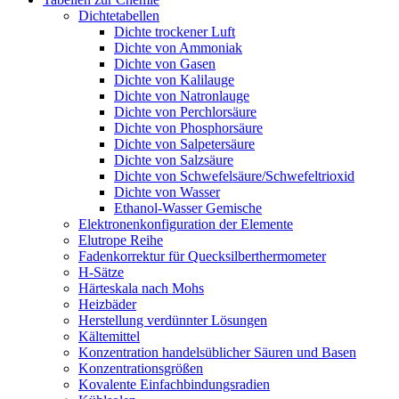
Dichtetabellen
Dichte trockener Luft
Dichte von Ammoniak
Dichte von Gasen
Dichte von Kalilauge
Dichte von Natronlauge
Dichte von Perchlorsäure
Dichte von Phosphorsäure
Dichte von Salpetersäure
Dichte von Salzsäure
Dichte von Schwefelsäure/Schwefeltrioxid
Dichte von Wasser
Ethanol-Wasser Gemische
Elektronenkonfiguration der Elemente
Elutrope Reihe
Fadenkorrektur für Quecksilberthermometer
H-Sätze
Härteskala nach Mohs
Heizbäder
Herstellung verdünnter Lösungen
Kältemittel
Konzentration handelsüblicher Säuren und Basen
Konzentrationsgrößen
Kovalente Einfachbindungsradien