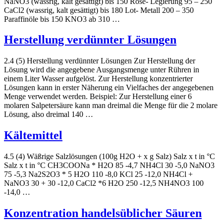
NaNO3 (wässrig, kalt gesättigt) bis 150 Rose- Legierung 95 – 250
CaCl2 (wassrig, kalt gesättigt) bis 180 Lot- Metall 200 – 350
Paraffinöle bis 150 KNO3 ab 310 …
Herstellung verdünnter Lösungen
2.4 (5) Herstellung verdünnter Lösungen Zur Herstellung der
Lösung wird die angegebene Ausgangsmenge unter Rühren in
einem Liter Wasser aufgelöst. Zur Herstellung konzentrierter
Lösungen kann in erster Näherung ein Vielfaches der angegebenen
Menge verwendet werden. Beispiel: Zur Herstellung einer 6
molaren Salpetersäure kann man dreimal die Menge für die 2 molare
Lösung, also dreimal 140 …
Kältemittel
4.5 (4) Wäßrige Salzlösungen (100g H2O + x g Salz) Salz x t in °C
Salz x t in °C CH3COONa * H2O 85 -4,7 NH4Cl 30 -5,0 NaNO3
75 -5,3 Na2S2O3 * 5 H2O 110 -8,0 KCl 25 -12,0 NH4Cl +
NaNO3 30 + 30 -12,0 CaCl2 *6 H2O 250 -12,5 NH4NO3 100
-14,0 …
Konzentration handelsüblicher Säuren