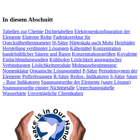
In diesem Abschnitt
Tabellen zur Chemie
Dichtetabellen
Elektronenkonfiguration der
Elemente
Elutrope Reihe
Fadenkorrektur für
Quecksilberthermometer
H-Sätze
Härteskala nach Mohs
Heizbäder
Herstellung verdünnter Lösungen
Kältemittel
Konzentration
handelsüblicher Säuren und Basen
Konzentrationsgrößen
Kovalente
Einfachbindungsradien
Kühlsolen
Löslichkeit anorganischer
Verbindungen
Löslichkeitsprodukt
Molmassebestimmung:
Nomenklatur
Organische Lösungsmittel
P-Sätze
Periodensystem der
Elemente
Pufferlösungen
R-Sätze
Redox- Indikatoren
S-Sätze
Säure
– Base Indikatoren
Spannungsreihe der Elemente (saure Lösung)
Spannungsreihe einiger Nichtmetalle
Umrechungstabelle
Wasserhärte
Unverträgliche Chemikalien