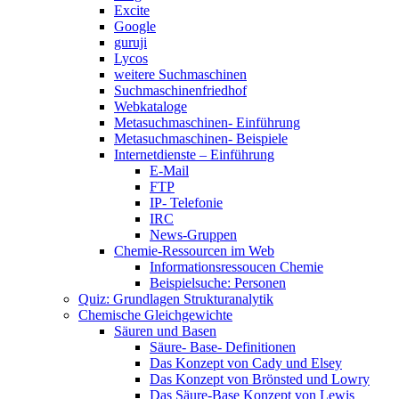
Excite
Google
guruji
Lycos
weitere Suchmaschinen
Suchmaschinenfriedhof
Webkataloge
Metasuchmaschinen- Einführung
Metasuchmaschinen- Beispiele
Internetdienste – Einführung
E-Mail
FTP
IP- Telefonie
IRC
News-Gruppen
Chemie-Ressourcen im Web
Informationsressoucen Chemie
Beispielsuche: Personen
Quiz: Grundlagen Strukturanalytik
Chemische Gleichgewichte
Säuren und Basen
Säure- Base- Definitionen
Das Konzept von Cady und Elsey
Das Konzept von Brönsted und Lowry
Das Säure-Base Konzept von Lewis