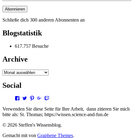
Mail-
Adresse
Abonnieren
Schließe dich 300 anderen Abonnenten an
Blogstatistik
617.757 Besuche
Archive
Archive
Social
Profil
Profil
Profil
Profil
Profil
von
von
von
von
von
steffen.thomas1
steto123
steffen3669
Steffen
steto123
Verwenden Sie diese Seite für Ihre Arbeit, dann zitieren Sie mich
auf
auf
auf
Thomas
auf
bitte als: St. Thomas; https://wissen.science-and-fun.de
Facebook
Twitter
Pinterest
auf
Twitch
anzeigen
anzeigen
anzeigen
Google+
anzeigen
© 2026 Steffen's Wissensblog.
anzeigen
Gemacht mit
von
Graphene Themes
.