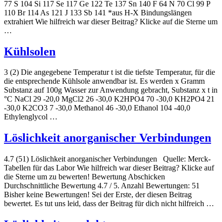
77 S 104 Si 117 Se 117 Ge 122 Te 137 Sn 140 F 64 N 70 Cl 99 P
110 Br 114 As 121 J 133 Sb 141 *aus H-X Bindungslängen
extrahiert Wie hilfreich war dieser Beitrag? Klicke auf die Sterne um
…
Kühlsolen
3 (2) Die angegebene Temperatur t ist die tiefste Temperatur, für die
die entsprechende Kühlsole anwendbar ist. Es werden x Gramm
Substanz auf 100g Wasser zur Anwendung gebracht, Substanz x t in
°C NaCl 29 -20,0 MgCl2 26 -30,0 K2HPO4 70 -30,0 KH2PO4 21
-30,0 K2CO3 7 -30,0 Methanol 46 -30,0 Ethanol 104 -40,0
Ethylenglycol …
Löslichkeit anorganischer Verbindungen
4.7 (51) Löslichkeit anorganischer Verbindungen Quelle: Merck-
Tabellen für das Labor Wie hilfreich war dieser Beitrag? Klicke auf
die Sterne um zu bewerten! Bewertung Abschicken
Durchschnittliche Bewertung 4.7 / 5. Anzahl Bewertungen: 51
Bisher keine Bewertungen! Sei der Erste, der diesen Beitrag
bewertet. Es tut uns leid, dass der Beitrag für dich nicht hilfreich …