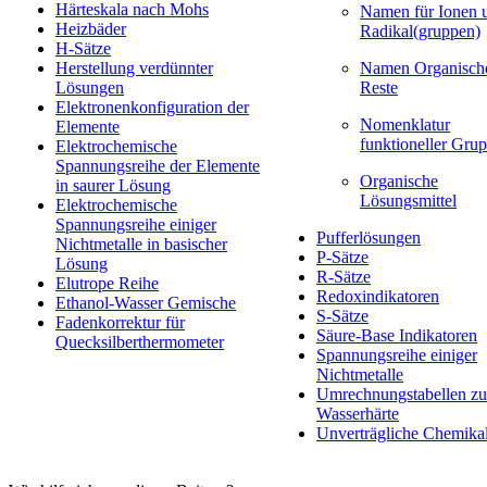
Härteskala nach Mohs
Namen für Ionen 
Heizbäder
Radikal(gruppen)
H-Sätze
Herstellung verdünnter
Namen Organisch
Lösungen
Reste
Elektronenkonfiguration der
Nomenklatur
Elemente
funktioneller Gru
Elektrochemische
Spannungsreihe der Elemente
Organische
in saurer Lösung
Lösungsmittel
Elektrochemische
Spannungsreihe einiger
Pufferlösungen
Nichtmetalle in basischer
P-Sätze
Lösung
R-Sätze
Elutrope Reihe
Redoxindikatoren
Ethanol-Wasser Gemische
S-Sätze
Fadenkorrektur für
Säure-Base Indikatoren
Quecksilberthermometer
Spannungsreihe einiger
Nichtmetalle
Umrechnungstabellen zu
Wasserhärte
Unverträgliche Chemika