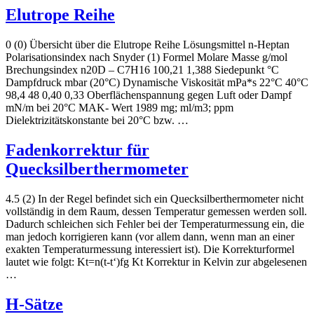
Elutrope Reihe
0 (0) Übersicht über die Elutrope Reihe Lösungsmittel n-Heptan
Polarisationsindex nach Snyder (1) Formel Molare Masse g/mol
Brechungsindex n20D – C7H16 100,21 1,388 Siedepunkt °C
Dampfdruck mbar (20°C) Dynamische Viskosität mPa*s 22°C 40°C
98,4 48 0,40 0,33 Oberflächenspannung gegen Luft oder Dampf
mN/m bei 20°C MAK- Wert 1989 mg; ml/m3; ppm
Dielektrizitätskonstante bei 20°C bzw. …
Fadenkorrektur für
Quecksilberthermometer
4.5 (2) In der Regel befindet sich ein Quecksilberthermometer nicht
vollständig in dem Raum, dessen Temperatur gemessen werden soll.
Dadurch schleichen sich Fehler bei der Temperaturmessung ein, die
man jedoch korrigieren kann (vor allem dann, wenn man an einer
exakten Temperaturmessung interessiert ist). Die Korrekturformel
lautet wie folgt: Kt=n(t-t‘)fg Kt Korrektur in Kelvin zur abgelesenen
…
H-Sätze