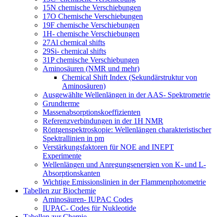
15N chemische Verschiebungen
17O Chemische Verschiebungen
19F chemische Verschiebungen
1H- chemische Verschiebungen
27Al chemical shifts
29Si- chemical shifts
31P chemische Verschiebungen
Aminosäuren (NMR und mehr)
Chemical Shift Index (Sekundärstruktur von
Aminosäuren)
Ausgewählte Wellenlängen in der AAS- Spektrometrie
Grundterme
Massenabsorptionskoeffizienten
Referenzverbindungen in der 1H NMR
Röntgenspektroskopie: Wellenlängen charakteristischer
Spektrallinien in pm
Verstärkungsfaktoren für NOE and INEPT
Experimente
Wellenlängen und Anregungsenergien von K- und L-
Absorptionskanten
Wichtige Emissionslinien in der Flammenphotometrie
Tabellen zur Biochemie
Aminosäuren- IUPAC Codes
IUPAC- Codes für Nukleotide
Tabellen zur Chemie