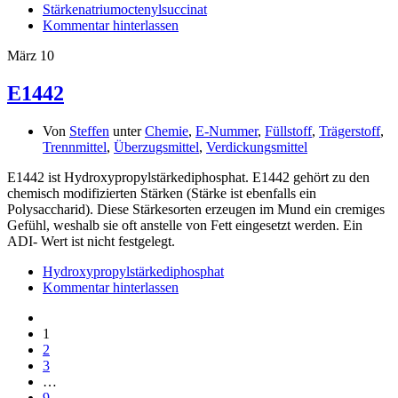
Stärkenatriumoctenylsuccinat
Kommentar hinterlassen
März
10
E1442
Von
Steffen
unter
Chemie
,
E-Nummer
,
Füllstoff
,
Trägerstoff
,
Trennmittel
,
Überzugsmittel
,
Verdickungsmittel
E1442 ist Hydroxypropylstärkediphosphat. E1442 gehört zu den
chemisch modifizierten Stärken (Stärke ist ebenfalls ein
Polysaccharid). Diese Stärkesorten erzeugen im Mund ein cremiges
Gefühl, weshalb sie oft anstelle von Fett eingesetzt werden. Ein
ADI- Wert ist nicht festgelegt.
Hydroxypropylstärkediphosphat
Kommentar hinterlassen
1
2
3
…
9