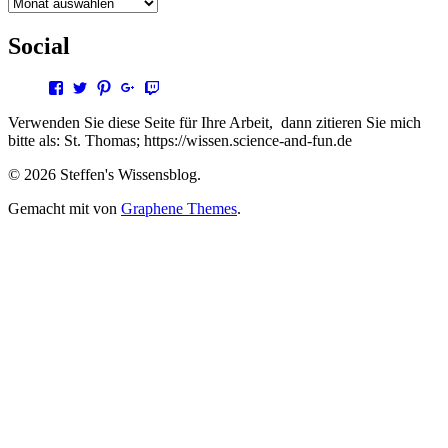
Archive
Social
Profil
Profil
Profil
Profil
Profil
von
von
von
von
von
steffen.thomas1
steto123
steffen3669
Steffen
steto123
Verwenden Sie diese Seite für Ihre Arbeit, dann zitieren Sie mich
auf
auf
auf
Thomas
auf
bitte als: St. Thomas; https://wissen.science-and-fun.de
Facebook
Twitter
Pinterest
auf
Twitch
anzeigen
anzeigen
anzeigen
Google+
anzeigen
© 2026 Steffen's Wissensblog.
anzeigen
Gemacht mit
von
Graphene Themes
.