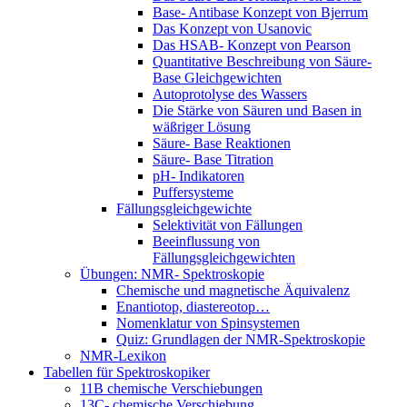
Base- Antibase Konzept von Bjerrum
Das Konzept von Usanovic
Das HSAB- Konzept von Pearson
Quantitative Beschreibung von Säure-
Base Gleichgewichten
Autoprotolyse des Wassers
Die Stärke von Säuren und Basen in
wäßriger Lösung
Säure- Base Reaktionen
Säure- Base Titration
pH- Indikatoren
Puffersysteme
Fällungsgleichgewichte
Selektivität von Fällungen
Beeinflussung von
Fällungsgleichgewichten
Übungen: NMR- Spektroskopie
Chemische und magnetische Äquivalenz
Enantiotop, diastereotop…
Nomenklatur von Spinsystemen
Quiz: Grundlagen der NMR-Spektroskopie
NMR-Lexikon
Tabellen für Spektroskopiker
11B chemische Verschiebungen
13C- chemische Verschiebung