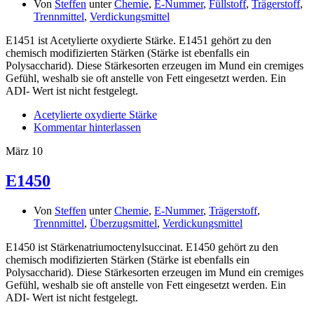
Von
Steffen
unter
Chemie
,
E-Nummer
,
Füllstoff
,
Trägerstoff
,
Trennmittel
,
Verdickungsmittel
E1451 ist Acetylierte oxydierte Stärke. E1451 gehört zu den
chemisch modifizierten Stärken (Stärke ist ebenfalls ein
Polysaccharid). Diese Stärkesorten erzeugen im Mund ein cremiges
Gefühl, weshalb sie oft anstelle von Fett eingesetzt werden. Ein
ADI- Wert ist nicht festgelegt.
Acetylierte oxydierte Stärke
Kommentar hinterlassen
März
10
E1450
Von
Steffen
unter
Chemie
,
E-Nummer
,
Trägerstoff
,
Trennmittel
,
Überzugsmittel
,
Verdickungsmittel
E1450 ist Stärkenatriumoctenylsuccinat. E1450 gehört zu den
chemisch modifizierten Stärken (Stärke ist ebenfalls ein
Polysaccharid). Diese Stärkesorten erzeugen im Mund ein cremiges
Gefühl, weshalb sie oft anstelle von Fett eingesetzt werden. Ein
ADI- Wert ist nicht festgelegt.