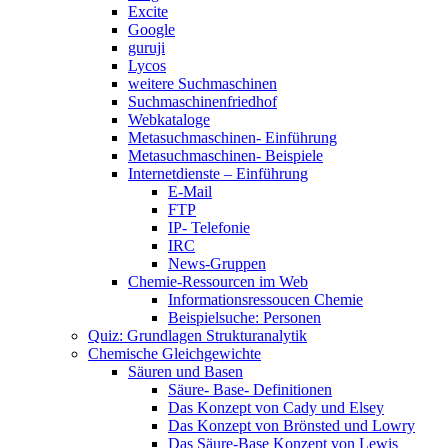
Excite
Google
guruji
Lycos
weitere Suchmaschinen
Suchmaschinenfriedhof
Webkataloge
Metasuchmaschinen- Einführung
Metasuchmaschinen- Beispiele
Internetdienste – Einführung
E-Mail
FTP
IP- Telefonie
IRC
News-Gruppen
Chemie-Ressourcen im Web
Informationsressoucen Chemie
Beispielsuche: Personen
Quiz: Grundlagen Strukturanalytik
Chemische Gleichgewichte
Säuren und Basen
Säure- Base- Definitionen
Das Konzept von Cady und Elsey
Das Konzept von Brönsted und Lowry
Das Säure-Base Konzept von Lewis