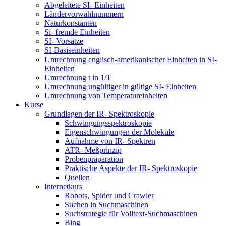
Abgeleitete SI- Einheiten
Ländervorwahlnummern
Naturkonstanten
Si- fremde Einheiten
SI- Vorsätze
SI-Basiseinheiten
Umrechnung englisch-amerikanischer Einheiten in SI-
Einheiten
Umrechnung t in 1/T
Umrechnung ungültiger in gültige SI- Einheiten
Umrechnung von Temperatureinheiten
Kurse
Grundlagen der IR- Spektroskopie
Schwingungsspektroskopie
Eigenschwingungen der Moleküle
Aufnahme von IR- Spektren
ATR- Meßprinzip
Probenpräparation
Praktische Aspekte der IR- Spektroskopie
Quellen
Internetkurs
Robots, Spider und Crawler
Suchen in Suchmaschinen
Suchstrategie für Volltext-Suchmaschinen
Bing