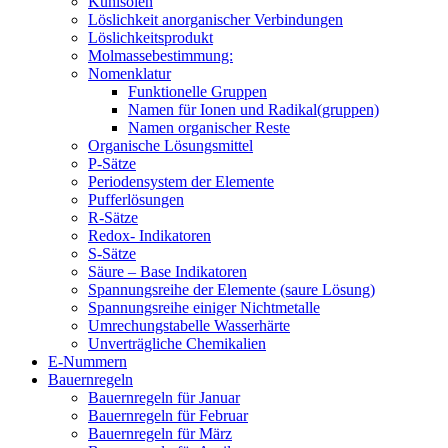
Kühlsolen
Löslichkeit anorganischer Verbindungen
Löslichkeitsprodukt
Molmassebestimmung:
Nomenklatur
Funktionelle Gruppen
Namen für Ionen und Radikal(gruppen)
Namen organischer Reste
Organische Lösungsmittel
P-Sätze
Periodensystem der Elemente
Pufferlösungen
R-Sätze
Redox- Indikatoren
S-Sätze
Säure – Base Indikatoren
Spannungsreihe der Elemente (saure Lösung)
Spannungsreihe einiger Nichtmetalle
Umrechungstabelle Wasserhärte
Unverträgliche Chemikalien
E-Nummern
Bauernregeln
Bauernregeln für Januar
Bauernregeln für Februar
Bauernregeln für März