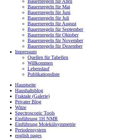
Bauernregeln für April
Bauernregeln für Mai
Bauernregeln für Juni
Bauernregeln für Juli
Bauernregeln für August
Bauernregeln für September
Bauernregeln für Oktober
Bauernregeln für November
Bauernregeln für Dezember
Impressum
Quellen für Tabellen
Willkommen
Lebenslauf
Publikationsliste
Hauptseite
Haushaltsblog
Fraktale (Galerie)
Privater Blog
Witze
Spectroscopic Tools
Einführung 1H NMR
Einführung Molekülsymmetrie
Periodensystem
english pages