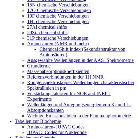
15N chemische Verschiebungen
17O Chemische Verschiebungen
19F chemische Verschiebungen
1H- chemische Verschiebungen
27Al chemical shifts
29Si- chemical shifts
31P chemische Verschiebungen
Aminosäuren (NMR und mehr)
Chemical Shift Index (Sekundärstruktur von
Aminosäuren)
Ausgewählte Wellenlängen in der AAS- Spektrometrie
Grundterme
Massenabsorptionskoeffizienten
Referenzverbindungen in der 1H NMR
Röntgenspektroskopie: Wellenlängen charakteristischer
Spektrallinien in pm
Verstärkungsfaktoren für NOE and INEPT
Experimente
Wellenlängen und Anregungsenergien von K- und L-
Absorptionskanten
Wichtige Emissionslinien in der Flammenphotometrie
Tabellen zur Biochemie
Aminosäuren- IUPAC Codes
IUPAC- Codes für Nukleotide
Tabellen zur Chemie