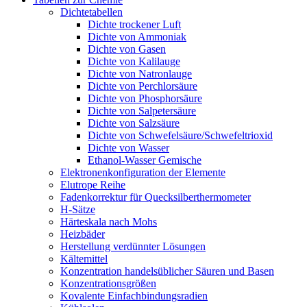
Dichtetabellen
Dichte trockener Luft
Dichte von Ammoniak
Dichte von Gasen
Dichte von Kalilauge
Dichte von Natronlauge
Dichte von Perchlorsäure
Dichte von Phosphorsäure
Dichte von Salpetersäure
Dichte von Salzsäure
Dichte von Schwefelsäure/Schwefeltrioxid
Dichte von Wasser
Ethanol-Wasser Gemische
Elektronenkonfiguration der Elemente
Elutrope Reihe
Fadenkorrektur für Quecksilberthermometer
H-Sätze
Härteskala nach Mohs
Heizbäder
Herstellung verdünnter Lösungen
Kältemittel
Konzentration handelsüblicher Säuren und Basen
Konzentrationsgrößen
Kovalente Einfachbindungsradien