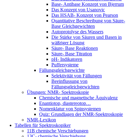
Base- Antibase Konzept von Bjerrum
Das Konzept von Usanovic
Das HSAB- Konzept von Pearson
Quantitative Beschreibung von Säure-
Base Gleichgewichten
Autoprotolyse des Wassers
Die Stärke von Säuren und Basen in
wäßriger Lösung
Säure- Base Reaktionen
Säure- Base Titration
pH- Indikatoren
Puffersysteme
Fällungsgleichgewichte
Selektivität von Fällungen
Beeinflussung von
Fällungsgleichgewichten
Übungen: NMR- Spektroskopie
Chemische und magnetische Äquivalenz
Enantiotop, diastereotop…
Nomenklatur von Spinsystemen
Quiz: Grundlagen der NMR-Spektroskopie
NMR-Lexikon
Tabellen für Spektroskopiker
11B chemische Verschiebungen
13C- chemische Verschiebung