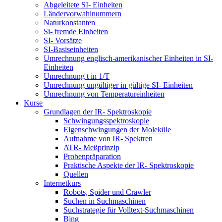
Abgeleitete SI- Einheiten
Ländervorwahlnummern
Naturkonstanten
Si- fremde Einheiten
SI- Vorsätze
SI-Basiseinheiten
Umrechnung englisch-amerikanischer Einheiten in SI-
Einheiten
Umrechnung t in 1/T
Umrechnung ungültiger in gültige SI- Einheiten
Umrechnung von Temperatureinheiten
Kurse
Grundlagen der IR- Spektroskopie
Schwingungsspektroskopie
Eigenschwingungen der Moleküle
Aufnahme von IR- Spektren
ATR- Meßprinzip
Probenpräparation
Praktische Aspekte der IR- Spektroskopie
Quellen
Internetkurs
Robots, Spider und Crawler
Suchen in Suchmaschinen
Suchstrategie für Volltext-Suchmaschinen
Bing