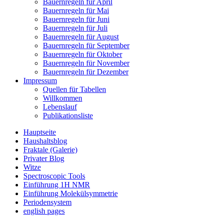
Bauernregeln für April
Bauernregeln für Mai
Bauernregeln für Juni
Bauernregeln für Juli
Bauernregeln für August
Bauernregeln für September
Bauernregeln für Oktober
Bauernregeln für November
Bauernregeln für Dezember
Impressum
Quellen für Tabellen
Willkommen
Lebenslauf
Publikationsliste
Hauptseite
Haushaltsblog
Fraktale (Galerie)
Privater Blog
Witze
Spectroscopic Tools
Einführung 1H NMR
Einführung Molekülsymmetrie
Periodensystem
english pages