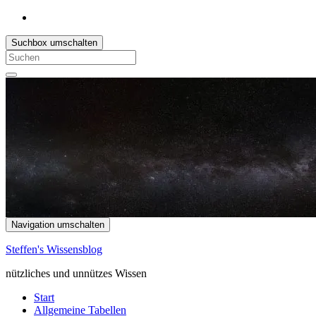
Suchbox umschalten
Search
for:
Navigation umschalten
Steffen's Wissensblog
nützliches und unnützes Wissen
Start
Allgemeine Tabellen