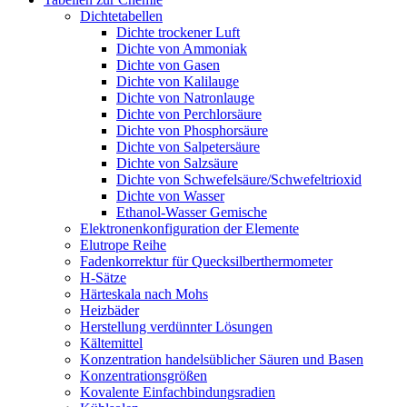
Dichtetabellen
Dichte trockener Luft
Dichte von Ammoniak
Dichte von Gasen
Dichte von Kalilauge
Dichte von Natronlauge
Dichte von Perchlorsäure
Dichte von Phosphorsäure
Dichte von Salpetersäure
Dichte von Salzsäure
Dichte von Schwefelsäure/Schwefeltrioxid
Dichte von Wasser
Ethanol-Wasser Gemische
Elektronenkonfiguration der Elemente
Elutrope Reihe
Fadenkorrektur für Quecksilberthermometer
H-Sätze
Härteskala nach Mohs
Heizbäder
Herstellung verdünnter Lösungen
Kältemittel
Konzentration handelsüblicher Säuren und Basen
Konzentrationsgrößen
Kovalente Einfachbindungsradien