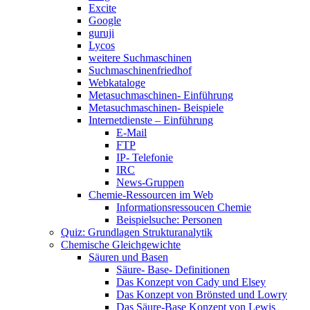
Excite
Google
guruji
Lycos
weitere Suchmaschinen
Suchmaschinenfriedhof
Webkataloge
Metasuchmaschinen- Einführung
Metasuchmaschinen- Beispiele
Internetdienste – Einführung
E-Mail
FTP
IP- Telefonie
IRC
News-Gruppen
Chemie-Ressourcen im Web
Informationsressoucen Chemie
Beispielsuche: Personen
Quiz: Grundlagen Strukturanalytik
Chemische Gleichgewichte
Säuren und Basen
Säure- Base- Definitionen
Das Konzept von Cady und Elsey
Das Konzept von Brönsted und Lowry
Das Säure-Base Konzept von Lewis