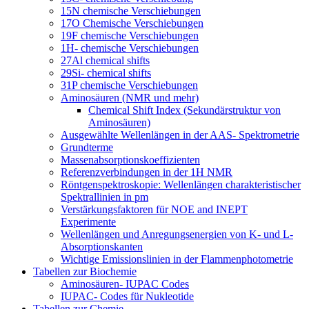
15N chemische Verschiebungen
17O Chemische Verschiebungen
19F chemische Verschiebungen
1H- chemische Verschiebungen
27Al chemical shifts
29Si- chemical shifts
31P chemische Verschiebungen
Aminosäuren (NMR und mehr)
Chemical Shift Index (Sekundärstruktur von
Aminosäuren)
Ausgewählte Wellenlängen in der AAS- Spektrometrie
Grundterme
Massenabsorptionskoeffizienten
Referenzverbindungen in der 1H NMR
Röntgenspektroskopie: Wellenlängen charakteristischer
Spektrallinien in pm
Verstärkungsfaktoren für NOE and INEPT
Experimente
Wellenlängen und Anregungsenergien von K- und L-
Absorptionskanten
Wichtige Emissionslinien in der Flammenphotometrie
Tabellen zur Biochemie
Aminosäuren- IUPAC Codes
IUPAC- Codes für Nukleotide
Tabellen zur Chemie