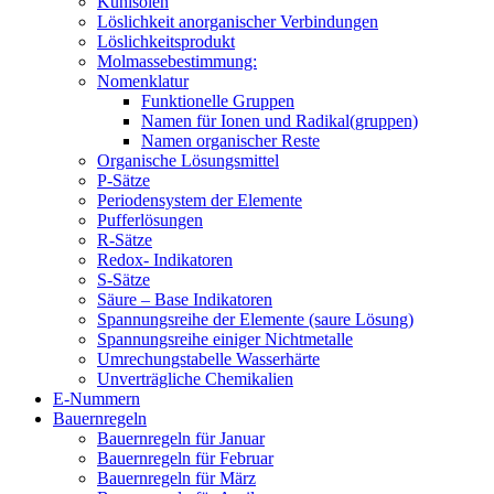
Kühlsolen
Löslichkeit anorganischer Verbindungen
Löslichkeitsprodukt
Molmassebestimmung:
Nomenklatur
Funktionelle Gruppen
Namen für Ionen und Radikal(gruppen)
Namen organischer Reste
Organische Lösungsmittel
P-Sätze
Periodensystem der Elemente
Pufferlösungen
R-Sätze
Redox- Indikatoren
S-Sätze
Säure – Base Indikatoren
Spannungsreihe der Elemente (saure Lösung)
Spannungsreihe einiger Nichtmetalle
Umrechungstabelle Wasserhärte
Unverträgliche Chemikalien
E-Nummern
Bauernregeln
Bauernregeln für Januar
Bauernregeln für Februar
Bauernregeln für März