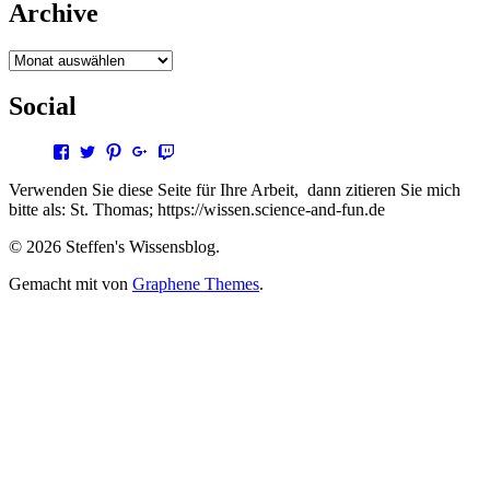
Archive
Archive
Social
Profil
Profil
Profil
Profil
Profil
von
von
von
von
von
steffen.thomas1
steto123
steffen3669
Steffen
steto123
Verwenden Sie diese Seite für Ihre Arbeit, dann zitieren Sie mich
auf
auf
auf
Thomas
auf
bitte als: St. Thomas; https://wissen.science-and-fun.de
Facebook
Twitter
Pinterest
auf
Twitch
anzeigen
anzeigen
anzeigen
Google+
anzeigen
© 2026 Steffen's Wissensblog.
anzeigen
Gemacht mit
von
Graphene Themes
.