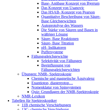
Base- Antibase Konzept von Bjerrum
Das Konzept von Usanovic
Das HSAB- Konzept von Pearson
Quantitative Beschreibung von Säure-
Base Gleichgewichten
Autoprotolyse des Wassers
Die Stärke von Säuren und Basen in
wäßriger Lösung
Säure- Base Reaktionen
Säure- Base Titration
pH- Indikatoren
Puffersysteme
Fällungsgleichgewichte
Selektivität von Fällungen
Beeinflussung von
Fällungsgleichgewichten
Übungen: NMR- Spektroskopie
Chemische und magnetische Äquivalenz
Enantiotop, diastereotop…
Nomenklatur von Spinsystemen
Quiz: Grundlagen der NMR-Spektroskopie
NMR-Lexikon
Tabellen für Spektroskopiker
11B chemische Verschiebungen
13C- chemische Verschiebung