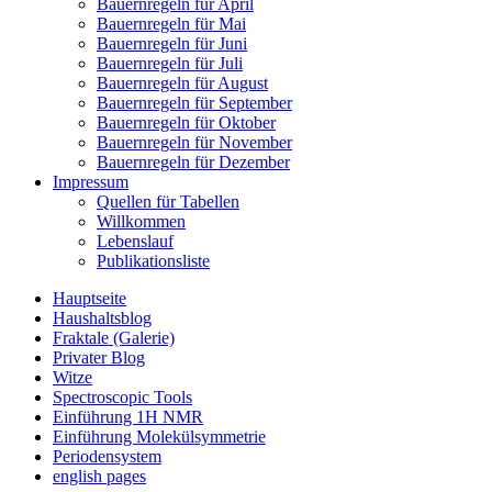
Bauernregeln für April
Bauernregeln für Mai
Bauernregeln für Juni
Bauernregeln für Juli
Bauernregeln für August
Bauernregeln für September
Bauernregeln für Oktober
Bauernregeln für November
Bauernregeln für Dezember
Impressum
Quellen für Tabellen
Willkommen
Lebenslauf
Publikationsliste
Hauptseite
Haushaltsblog
Fraktale (Galerie)
Privater Blog
Witze
Spectroscopic Tools
Einführung 1H NMR
Einführung Molekülsymmetrie
Periodensystem
english pages