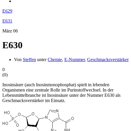
E629
E631
März
06
E630
Von
Steffen
unter
Chemie
,
E-Nummer
,
Geschmacksverstärker
0
(
0
)
Inosinsäure (auch Inosinmonophosphat) spielt in lebenden
Organismen eine zentrale Rolle im Purinstoffwechsel. In der
Lebensmittelbranche ist Inosinsäure unter der Nummer E630 als
Geschmacksverstärker im Einsatz.