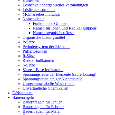
Kühlsolen
Löslichkeit anorganischer Verbindungen
Löslichkeitsprodukt
Molmassebestimmung:
Nomenklatur
Funktionelle Gruppen
Namen für Ionen und Radikal(gruppen)
Namen organischer Reste
Organische Lösungsmittel
P-Sätze
Periodensystem der Elemente
Pufferlösungen
R-Sätze
Redox- Indikatoren
S-Sätze
Säure – Base Indikatoren
Spannungsreihe der Elemente (saure Lösung)
Spannungsreihe einiger Nichtmetalle
Umrechungstabelle Wasserhärte
Unverträgliche Chemikalien
E-Nummern
Bauernregeln
Bauernregeln für Januar
Bauernregeln für Februar
Bauernregeln für März