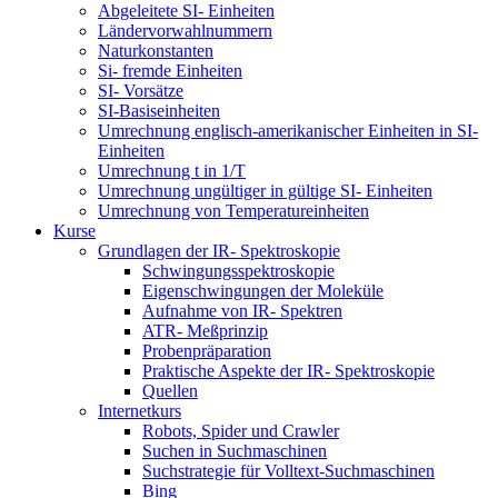
Abgeleitete SI- Einheiten
Ländervorwahlnummern
Naturkonstanten
Si- fremde Einheiten
SI- Vorsätze
SI-Basiseinheiten
Umrechnung englisch-amerikanischer Einheiten in SI-
Einheiten
Umrechnung t in 1/T
Umrechnung ungültiger in gültige SI- Einheiten
Umrechnung von Temperatureinheiten
Kurse
Grundlagen der IR- Spektroskopie
Schwingungsspektroskopie
Eigenschwingungen der Moleküle
Aufnahme von IR- Spektren
ATR- Meßprinzip
Probenpräparation
Praktische Aspekte der IR- Spektroskopie
Quellen
Internetkurs
Robots, Spider und Crawler
Suchen in Suchmaschinen
Suchstrategie für Volltext-Suchmaschinen
Bing