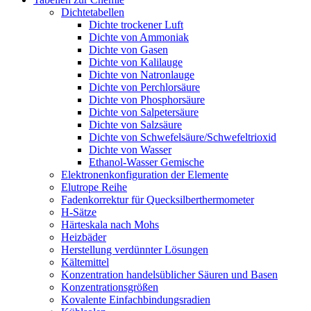
Dichtetabellen
Dichte trockener Luft
Dichte von Ammoniak
Dichte von Gasen
Dichte von Kalilauge
Dichte von Natronlauge
Dichte von Perchlorsäure
Dichte von Phosphorsäure
Dichte von Salpetersäure
Dichte von Salzsäure
Dichte von Schwefelsäure/Schwefeltrioxid
Dichte von Wasser
Ethanol-Wasser Gemische
Elektronenkonfiguration der Elemente
Elutrope Reihe
Fadenkorrektur für Quecksilberthermometer
H-Sätze
Härteskala nach Mohs
Heizbäder
Herstellung verdünnter Lösungen
Kältemittel
Konzentration handelsüblicher Säuren und Basen
Konzentrationsgrößen
Kovalente Einfachbindungsradien