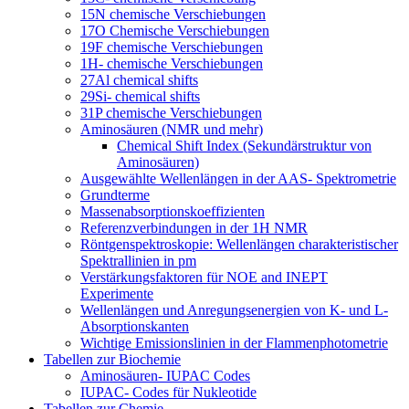
15N chemische Verschiebungen
17O Chemische Verschiebungen
19F chemische Verschiebungen
1H- chemische Verschiebungen
27Al chemical shifts
29Si- chemical shifts
31P chemische Verschiebungen
Aminosäuren (NMR und mehr)
Chemical Shift Index (Sekundärstruktur von
Aminosäuren)
Ausgewählte Wellenlängen in der AAS- Spektrometrie
Grundterme
Massenabsorptionskoeffizienten
Referenzverbindungen in der 1H NMR
Röntgenspektroskopie: Wellenlängen charakteristischer
Spektrallinien in pm
Verstärkungsfaktoren für NOE and INEPT
Experimente
Wellenlängen und Anregungsenergien von K- und L-
Absorptionskanten
Wichtige Emissionslinien in der Flammenphotometrie
Tabellen zur Biochemie
Aminosäuren- IUPAC Codes
IUPAC- Codes für Nukleotide
Tabellen zur Chemie