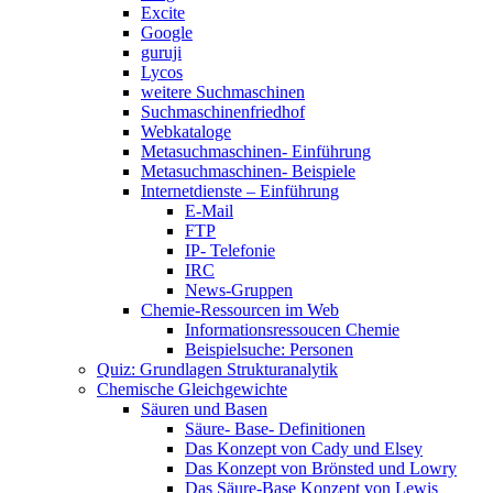
Excite
Google
guruji
Lycos
weitere Suchmaschinen
Suchmaschinenfriedhof
Webkataloge
Metasuchmaschinen- Einführung
Metasuchmaschinen- Beispiele
Internetdienste – Einführung
E-Mail
FTP
IP- Telefonie
IRC
News-Gruppen
Chemie-Ressourcen im Web
Informationsressoucen Chemie
Beispielsuche: Personen
Quiz: Grundlagen Strukturanalytik
Chemische Gleichgewichte
Säuren und Basen
Säure- Base- Definitionen
Das Konzept von Cady und Elsey
Das Konzept von Brönsted und Lowry
Das Säure-Base Konzept von Lewis