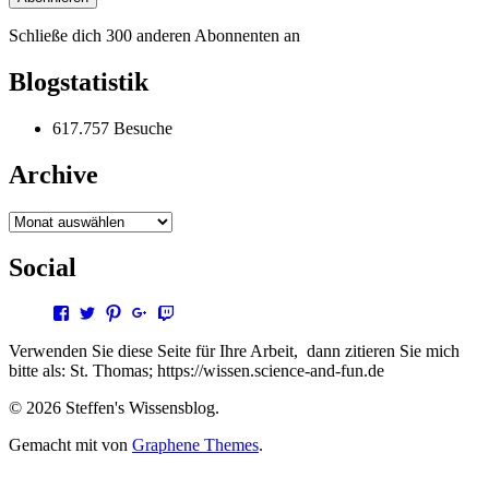
Schließe dich 300 anderen Abonnenten an
Blogstatistik
617.757 Besuche
Archive
Archive
Social
Profil
Profil
Profil
Profil
Profil
von
von
von
von
von
steffen.thomas1
steto123
steffen3669
Steffen
steto123
Verwenden Sie diese Seite für Ihre Arbeit, dann zitieren Sie mich
auf
auf
auf
Thomas
auf
bitte als: St. Thomas; https://wissen.science-and-fun.de
Facebook
Twitter
Pinterest
auf
Twitch
anzeigen
anzeigen
anzeigen
Google+
anzeigen
© 2026 Steffen's Wissensblog.
anzeigen
Gemacht mit
von
Graphene Themes
.