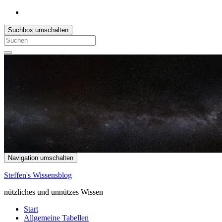
Suchbox umschalten
Search
for:
Navigation umschalten
Steffen's Wissensblog
nützliches und unnützes Wissen
Start
Allgemeine Tabellen