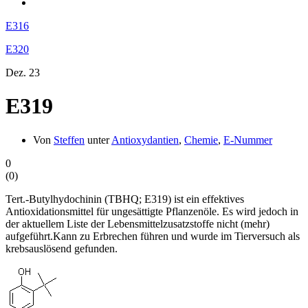
E316
E320
Dez.
23
E319
Von
Steffen
unter
Antioxydantien
,
Chemie
,
E-Nummer
0
(
0
)
Tert.-Butylhydochinin (TBHQ; E319) ist ein effektives
Antioxidationsmittel für ungesättigte Pflanzenöle. Es wird jedoch in
der aktuellem Liste der Lebensmittelzusatzstoffe nicht (mehr)
aufgeführt.Kann zu Erbrechen führen und wurde im Tierversuch als
krebsauslösend gefunden.