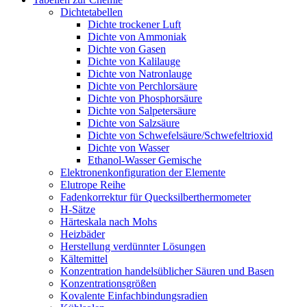
Dichtetabellen
Dichte trockener Luft
Dichte von Ammoniak
Dichte von Gasen
Dichte von Kalilauge
Dichte von Natronlauge
Dichte von Perchlorsäure
Dichte von Phosphorsäure
Dichte von Salpetersäure
Dichte von Salzsäure
Dichte von Schwefelsäure/Schwefeltrioxid
Dichte von Wasser
Ethanol-Wasser Gemische
Elektronenkonfiguration der Elemente
Elutrope Reihe
Fadenkorrektur für Quecksilberthermometer
H-Sätze
Härteskala nach Mohs
Heizbäder
Herstellung verdünnter Lösungen
Kältemittel
Konzentration handelsüblicher Säuren und Basen
Konzentrationsgrößen
Kovalente Einfachbindungsradien