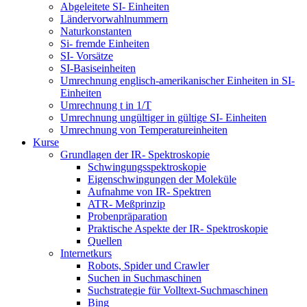
Abgeleitete SI- Einheiten
Ländervorwahlnummern
Naturkonstanten
Si- fremde Einheiten
SI- Vorsätze
SI-Basiseinheiten
Umrechnung englisch-amerikanischer Einheiten in SI-
Einheiten
Umrechnung t in 1/T
Umrechnung ungültiger in gültige SI- Einheiten
Umrechnung von Temperatureinheiten
Kurse
Grundlagen der IR- Spektroskopie
Schwingungsspektroskopie
Eigenschwingungen der Moleküle
Aufnahme von IR- Spektren
ATR- Meßprinzip
Probenpräparation
Praktische Aspekte der IR- Spektroskopie
Quellen
Internetkurs
Robots, Spider und Crawler
Suchen in Suchmaschinen
Suchstrategie für Volltext-Suchmaschinen
Bing