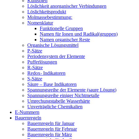
Kühlsolen
Löslichkeit anorganischer Verbindungen
Löslichkeitsprodukt
Molmassebestimmung:
Nomenklatur
Funktionelle Gruppen
Namen für Ionen und Radikal(gruppen)
Namen organischer Reste
Organische Lösungsmittel
P-Sätze
Periodensystem der Elemente
Pufferlösungen
R-Sätze
Redox- Indikatoren
S-Sätze
Säure – Base Indikatoren
Spannungsreihe der Elemente (saure Lösung)
Spannungsreihe einiger Nichtmetalle
Umrechungstabelle Wasserhärte
Unverträgliche Chemikalien
E-Nummern
Bauernregeln
Bauernregeln für Januar
Bauernregeln für Februar
Bauernregeln für März