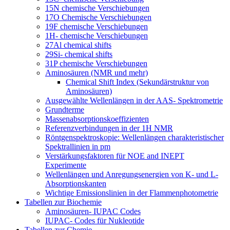
15N chemische Verschiebungen
17O Chemische Verschiebungen
19F chemische Verschiebungen
1H- chemische Verschiebungen
27Al chemical shifts
29Si- chemical shifts
31P chemische Verschiebungen
Aminosäuren (NMR und mehr)
Chemical Shift Index (Sekundärstruktur von
Aminosäuren)
Ausgewählte Wellenlängen in der AAS- Spektrometrie
Grundterme
Massenabsorptionskoeffizienten
Referenzverbindungen in der 1H NMR
Röntgenspektroskopie: Wellenlängen charakteristischer
Spektrallinien in pm
Verstärkungsfaktoren für NOE and INEPT
Experimente
Wellenlängen und Anregungsenergien von K- und L-
Absorptionskanten
Wichtige Emissionslinien in der Flammenphotometrie
Tabellen zur Biochemie
Aminosäuren- IUPAC Codes
IUPAC- Codes für Nukleotide
Tabellen zur Chemie