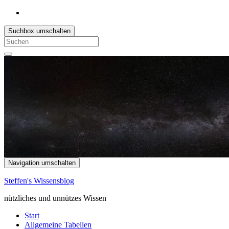
Suchbox umschalten
Search
for:
Navigation umschalten
Steffen's Wissensblog
nützliches und unnützes Wissen
Start
Allgemeine Tabellen