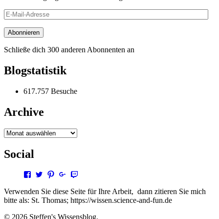
E-
Mail-
Adresse
Abonnieren
Schließe dich 300 anderen Abonnenten an
Blogstatistik
617.757 Besuche
Archive
Archive
Social
Profil
Profil
Profil
Profil
Profil
von
von
von
von
von
steffen.thomas1
steto123
steffen3669
Steffen
steto123
Verwenden Sie diese Seite für Ihre Arbeit, dann zitieren Sie mich
auf
auf
auf
Thomas
auf
bitte als: St. Thomas; https://wissen.science-and-fun.de
Facebook
Twitter
Pinterest
auf
Twitch
anzeigen
anzeigen
anzeigen
Google+
anzeigen
© 2026 Steffen's Wissensblog.