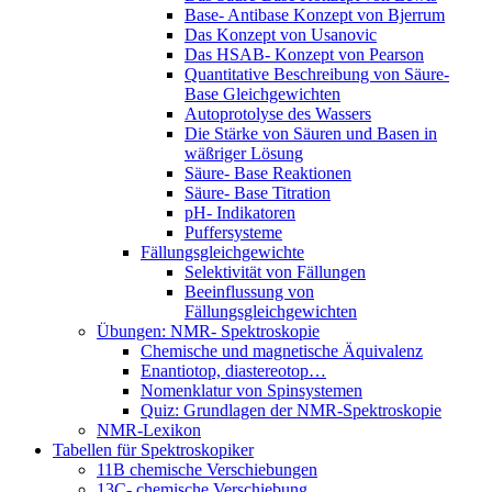
Base- Antibase Konzept von Bjerrum
Das Konzept von Usanovic
Das HSAB- Konzept von Pearson
Quantitative Beschreibung von Säure-
Base Gleichgewichten
Autoprotolyse des Wassers
Die Stärke von Säuren und Basen in
wäßriger Lösung
Säure- Base Reaktionen
Säure- Base Titration
pH- Indikatoren
Puffersysteme
Fällungsgleichgewichte
Selektivität von Fällungen
Beeinflussung von
Fällungsgleichgewichten
Übungen: NMR- Spektroskopie
Chemische und magnetische Äquivalenz
Enantiotop, diastereotop…
Nomenklatur von Spinsystemen
Quiz: Grundlagen der NMR-Spektroskopie
NMR-Lexikon
Tabellen für Spektroskopiker
11B chemische Verschiebungen
13C- chemische Verschiebung