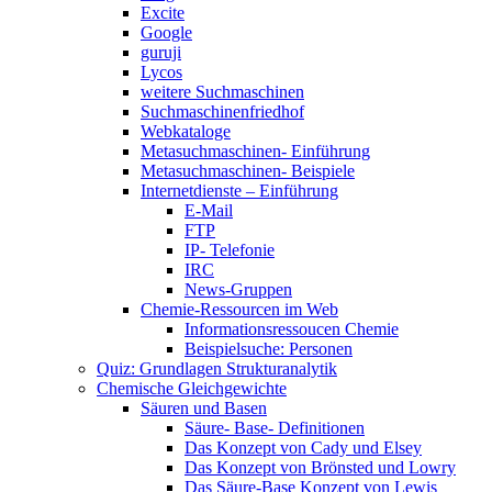
Excite
Google
guruji
Lycos
weitere Suchmaschinen
Suchmaschinenfriedhof
Webkataloge
Metasuchmaschinen- Einführung
Metasuchmaschinen- Beispiele
Internetdienste – Einführung
E-Mail
FTP
IP- Telefonie
IRC
News-Gruppen
Chemie-Ressourcen im Web
Informationsressoucen Chemie
Beispielsuche: Personen
Quiz: Grundlagen Strukturanalytik
Chemische Gleichgewichte
Säuren und Basen
Säure- Base- Definitionen
Das Konzept von Cady und Elsey
Das Konzept von Brönsted und Lowry
Das Säure-Base Konzept von Lewis