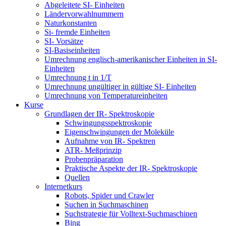
Abgeleitete SI- Einheiten
Ländervorwahlnummern
Naturkonstanten
Si- fremde Einheiten
SI- Vorsätze
SI-Basiseinheiten
Umrechnung englisch-amerikanischer Einheiten in SI-
Einheiten
Umrechnung t in 1/T
Umrechnung ungültiger in gültige SI- Einheiten
Umrechnung von Temperatureinheiten
Kurse
Grundlagen der IR- Spektroskopie
Schwingungsspektroskopie
Eigenschwingungen der Moleküle
Aufnahme von IR- Spektren
ATR- Meßprinzip
Probenpräparation
Praktische Aspekte der IR- Spektroskopie
Quellen
Internetkurs
Robots, Spider und Crawler
Suchen in Suchmaschinen
Suchstrategie für Volltext-Suchmaschinen
Bing