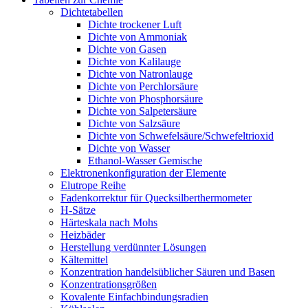
Dichtetabellen
Dichte trockener Luft
Dichte von Ammoniak
Dichte von Gasen
Dichte von Kalilauge
Dichte von Natronlauge
Dichte von Perchlorsäure
Dichte von Phosphorsäure
Dichte von Salpetersäure
Dichte von Salzsäure
Dichte von Schwefelsäure/Schwefeltrioxid
Dichte von Wasser
Ethanol-Wasser Gemische
Elektronenkonfiguration der Elemente
Elutrope Reihe
Fadenkorrektur für Quecksilberthermometer
H-Sätze
Härteskala nach Mohs
Heizbäder
Herstellung verdünnter Lösungen
Kältemittel
Konzentration handelsüblicher Säuren und Basen
Konzentrationsgrößen
Kovalente Einfachbindungsradien