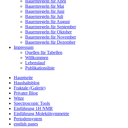
Bauernregeln für April
Bauernregeln für Mai
Bauernregeln für Juni
Bauernregeln für Juli
Bauernregeln für August
Bauernregeln für September
Bauernregeln für Oktober
Bauernregeln für November
Bauernregeln für Dezember
Impressum
Quellen für Tabellen
Willkommen
Lebenslauf
Publikationsliste
Hauptseite
Haushaltsblog
Fraktale (Galerie)
Privater Blog
Witze
Spectroscopic Tools
Einführung 1H NMR
Einführung Molekülsymmetrie
Periodensystem
english pages