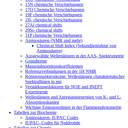
15N chemische Verschiebungen
17O Chemische Verschiebungen
19F chemische Verschiebungen
1H- chemische Verschiebungen
27Al chemical shifts
29Si- chemical shifts
31P chemische Verschiebungen
Aminosäuren (NMR und mehr)
Chemical Shift Index (Sekundärstruktur von
Aminosäuren)
Ausgewählte Wellenlängen in der AAS- Spektrometrie
Grundterme
Massenabsorptionskoeffizienten
Referenzverbindungen in der 1H NMR
Röntgenspektroskopie: Wellenlängen charakteristischer
Spektrallinien in pm
Verstärkungsfaktoren für NOE and INEPT
Experimente
Wellenlängen und Anregungsenergien von K- und L-
Absorptionskanten
Wichtige Emissionslinien in der Flammenphotometrie
Tabellen zur Biochemie
Aminosäuren- IUPAC Codes
IUPAC- Codes für Nukleotide
Tabellen zur Chemie