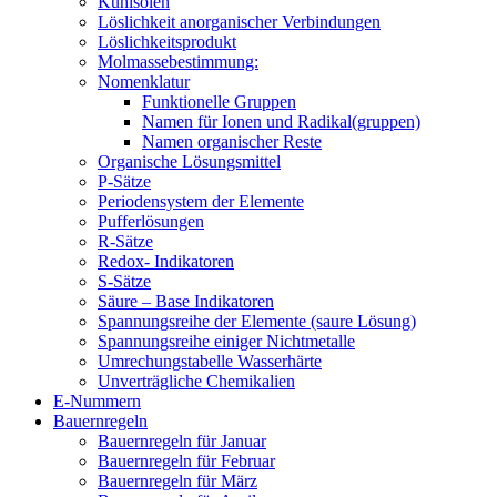
Kühlsolen
Löslichkeit anorganischer Verbindungen
Löslichkeitsprodukt
Molmassebestimmung:
Nomenklatur
Funktionelle Gruppen
Namen für Ionen und Radikal(gruppen)
Namen organischer Reste
Organische Lösungsmittel
P-Sätze
Periodensystem der Elemente
Pufferlösungen
R-Sätze
Redox- Indikatoren
S-Sätze
Säure – Base Indikatoren
Spannungsreihe der Elemente (saure Lösung)
Spannungsreihe einiger Nichtmetalle
Umrechungstabelle Wasserhärte
Unverträgliche Chemikalien
E-Nummern
Bauernregeln
Bauernregeln für Januar
Bauernregeln für Februar
Bauernregeln für März