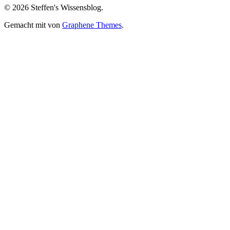
anzeigen
anzeigen
anzeigen
Google+
anzeigen
© 2026 Steffen's Wissensblog.
anzeigen
Gemacht mit
von
Graphene Themes
.