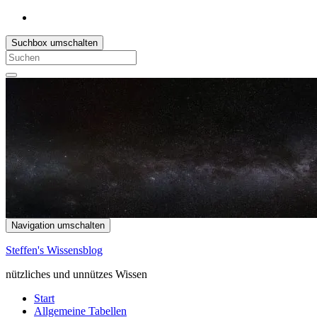
Suchbox umschalten
Search
for:
Navigation umschalten
Steffen's Wissensblog
nützliches und unnützes Wissen
Start
Allgemeine Tabellen