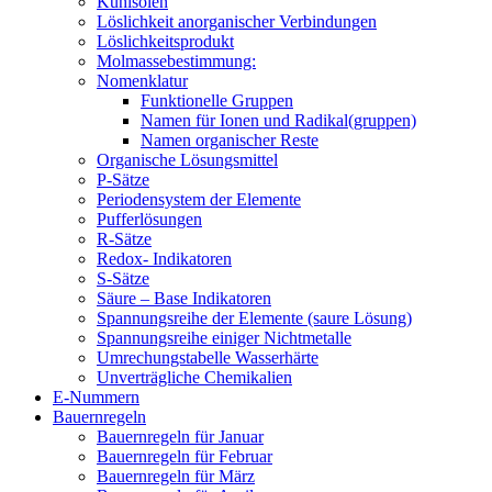
Kühlsolen
Löslichkeit anorganischer Verbindungen
Löslichkeitsprodukt
Molmassebestimmung:
Nomenklatur
Funktionelle Gruppen
Namen für Ionen und Radikal(gruppen)
Namen organischer Reste
Organische Lösungsmittel
P-Sätze
Periodensystem der Elemente
Pufferlösungen
R-Sätze
Redox- Indikatoren
S-Sätze
Säure – Base Indikatoren
Spannungsreihe der Elemente (saure Lösung)
Spannungsreihe einiger Nichtmetalle
Umrechungstabelle Wasserhärte
Unverträgliche Chemikalien
E-Nummern
Bauernregeln
Bauernregeln für Januar
Bauernregeln für Februar
Bauernregeln für März