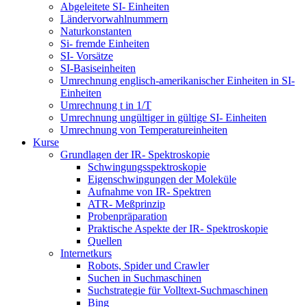
Abgeleitete SI- Einheiten
Ländervorwahlnummern
Naturkonstanten
Si- fremde Einheiten
SI- Vorsätze
SI-Basiseinheiten
Umrechnung englisch-amerikanischer Einheiten in SI-
Einheiten
Umrechnung t in 1/T
Umrechnung ungültiger in gültige SI- Einheiten
Umrechnung von Temperatureinheiten
Kurse
Grundlagen der IR- Spektroskopie
Schwingungsspektroskopie
Eigenschwingungen der Moleküle
Aufnahme von IR- Spektren
ATR- Meßprinzip
Probenpräparation
Praktische Aspekte der IR- Spektroskopie
Quellen
Internetkurs
Robots, Spider und Crawler
Suchen in Suchmaschinen
Suchstrategie für Volltext-Suchmaschinen
Bing