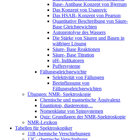
Base- Antibase Konzept von Bjerrum
Das Konzept von Usanovic
Das HSAB- Konzept von Pearson
Quantitative Beschreibung von Säure-
Base Gleichgewichten
Autoprotolyse des Wassers
Die Stärke von Säuren und Basen in
wäßriger Lösung
Säure- Base Reaktionen
Säure- Base Titration
pH- Indikatoren
Puffersysteme
Fällungsgleichgewichte
Selektivität von Fällungen
Beeinflussung von
Fällungsgleichgewichten
Übungen: NMR- Spektroskopie
Chemische und magnetische Äquivalenz
Enantiotop, diastereotop…
Nomenklatur von Spinsystemen
Quiz: Grundlagen der NMR-Spektroskopie
NMR-Lexikon
Tabellen für Spektroskopiker
11B chemische Verschiebungen
13C- chemische Verschiebung