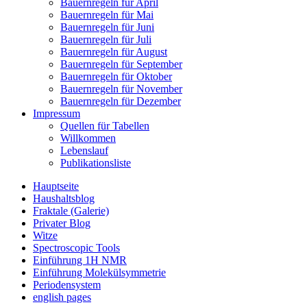
Bauernregeln für April
Bauernregeln für Mai
Bauernregeln für Juni
Bauernregeln für Juli
Bauernregeln für August
Bauernregeln für September
Bauernregeln für Oktober
Bauernregeln für November
Bauernregeln für Dezember
Impressum
Quellen für Tabellen
Willkommen
Lebenslauf
Publikationsliste
Hauptseite
Haushaltsblog
Fraktale (Galerie)
Privater Blog
Witze
Spectroscopic Tools
Einführung 1H NMR
Einführung Molekülsymmetrie
Periodensystem
english pages