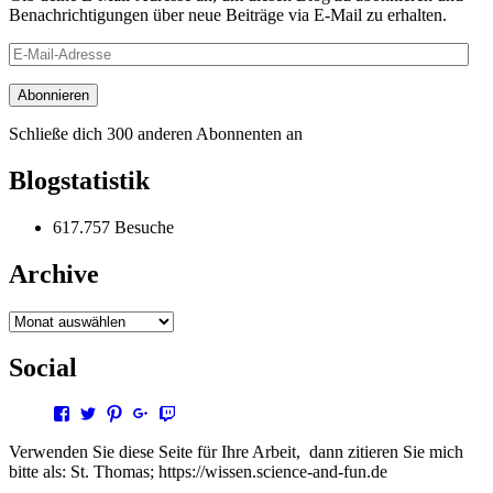
Benachrichtigungen über neue Beiträge via E-Mail zu erhalten.
E-
Mail-
Adresse
Abonnieren
Schließe dich 300 anderen Abonnenten an
Blogstatistik
617.757 Besuche
Archive
Archive
Social
Profil
Profil
Profil
Profil
Profil
von
von
von
von
von
steffen.thomas1
steto123
steffen3669
Steffen
steto123
Verwenden Sie diese Seite für Ihre Arbeit, dann zitieren Sie mich
auf
auf
auf
Thomas
auf
bitte als: St. Thomas; https://wissen.science-and-fun.de
Facebook
Twitter
Pinterest
auf
Twitch