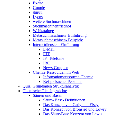
Excite
Google
guruji
Lycos
weitere Suchmaschinen
Suchmaschinenfriedhof
Webkataloge
Metasuchmaschinen- Einführung
Metasuchmaschinen- Beispiele
Internetdienste – Einführung
E-Mail
FTP
IP- Telefonie
IRC
News-Gruppen
Chemie-Ressourcen im Web
Informationsressoucen Chemie
Beispielsuche: Personen
Quiz: Grundlagen Strukturanalytik
Chemische Gleichgewichte
Säuren und Basen
Säure- Base- Definitionen
Das Konzept von Cady und Elsey
Das Konzept von Brönsted und Lowry
Das Säure-Base Konzept von Lewis