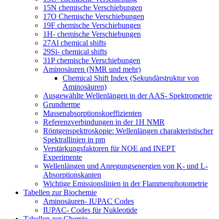
15N chemische Verschiebungen
17O Chemische Verschiebungen
19F chemische Verschiebungen
1H- chemische Verschiebungen
27Al chemical shifts
29Si- chemical shifts
31P chemische Verschiebungen
Aminosäuren (NMR und mehr)
Chemical Shift Index (Sekundärstruktur von
Aminosäuren)
Ausgewählte Wellenlängen in der AAS- Spektrometrie
Grundterme
Massenabsorptionskoeffizienten
Referenzverbindungen in der 1H NMR
Röntgenspektroskopie: Wellenlängen charakteristischer
Spektrallinien in pm
Verstärkungsfaktoren für NOE and INEPT
Experimente
Wellenlängen und Anregungsenergien von K- und L-
Absorptionskanten
Wichtige Emissionslinien in der Flammenphotometrie
Tabellen zur Biochemie
Aminosäuren- IUPAC Codes
IUPAC- Codes für Nukleotide
Tabellen zur Chemie