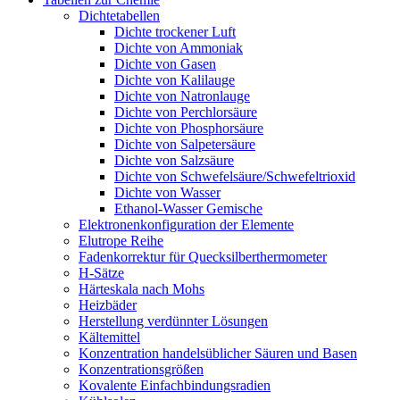
Dichtetabellen
Dichte trockener Luft
Dichte von Ammoniak
Dichte von Gasen
Dichte von Kalilauge
Dichte von Natronlauge
Dichte von Perchlorsäure
Dichte von Phosphorsäure
Dichte von Salpetersäure
Dichte von Salzsäure
Dichte von Schwefelsäure/Schwefeltrioxid
Dichte von Wasser
Ethanol-Wasser Gemische
Elektronenkonfiguration der Elemente
Elutrope Reihe
Fadenkorrektur für Quecksilberthermometer
H-Sätze
Härteskala nach Mohs
Heizbäder
Herstellung verdünnter Lösungen
Kältemittel
Konzentration handelsüblicher Säuren und Basen
Konzentrationsgrößen
Kovalente Einfachbindungsradien