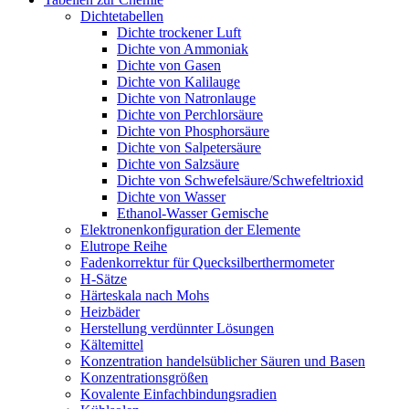
Dichtetabellen
Dichte trockener Luft
Dichte von Ammoniak
Dichte von Gasen
Dichte von Kalilauge
Dichte von Natronlauge
Dichte von Perchlorsäure
Dichte von Phosphorsäure
Dichte von Salpetersäure
Dichte von Salzsäure
Dichte von Schwefelsäure/Schwefeltrioxid
Dichte von Wasser
Ethanol-Wasser Gemische
Elektronenkonfiguration der Elemente
Elutrope Reihe
Fadenkorrektur für Quecksilberthermometer
H-Sätze
Härteskala nach Mohs
Heizbäder
Herstellung verdünnter Lösungen
Kältemittel
Konzentration handelsüblicher Säuren und Basen
Konzentrationsgrößen
Kovalente Einfachbindungsradien