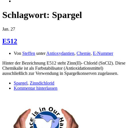
Schlagwort:
Spargel
Jan.
27
E512
Von
Steffen
unter
Antioxydantien
,
Chemie
,
E-Nummer
Hinter der Bezeichnung E512 steht Zinn(II)- Chlorid (SnCl2). Diese
Chemikalie ist als Farbstabilisator (Antioxidationsmittel)
ausschließlich zur Verwendung in Spargelkonserven zugelassen.
Spargel
,
Zinndichlorid
Kommentar hinterlassen