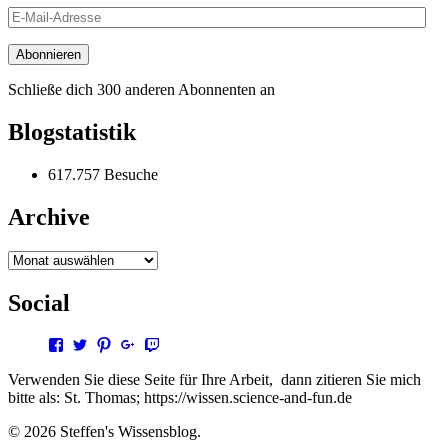
E-
Mail-
Adresse
Abonnieren
Schließe dich 300 anderen Abonnenten an
Blogstatistik
617.757 Besuche
Archive
Archive
Social
Profil
Profil
Profil
Profil
Profil
von
von
von
von
von
steffen.thomas1
steto123
steffen3669
Steffen
steto123
Verwenden Sie diese Seite für Ihre Arbeit, dann zitieren Sie mich
auf
auf
auf
Thomas
auf
bitte als: St. Thomas; https://wissen.science-and-fun.de
Facebook
Twitter
Pinterest
auf
Twitch
anzeigen
anzeigen
anzeigen
Google+
anzeigen
© 2026 Steffen's Wissensblog.
anzeigen