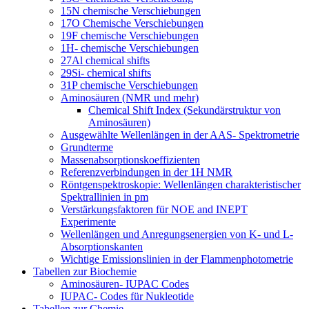
15N chemische Verschiebungen
17O Chemische Verschiebungen
19F chemische Verschiebungen
1H- chemische Verschiebungen
27Al chemical shifts
29Si- chemical shifts
31P chemische Verschiebungen
Aminosäuren (NMR und mehr)
Chemical Shift Index (Sekundärstruktur von
Aminosäuren)
Ausgewählte Wellenlängen in der AAS- Spektrometrie
Grundterme
Massenabsorptionskoeffizienten
Referenzverbindungen in der 1H NMR
Röntgenspektroskopie: Wellenlängen charakteristischer
Spektrallinien in pm
Verstärkungsfaktoren für NOE and INEPT
Experimente
Wellenlängen und Anregungsenergien von K- und L-
Absorptionskanten
Wichtige Emissionslinien in der Flammenphotometrie
Tabellen zur Biochemie
Aminosäuren- IUPAC Codes
IUPAC- Codes für Nukleotide
Tabellen zur Chemie