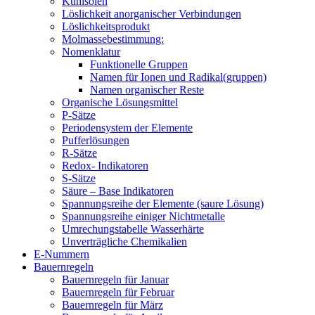
Kühlsolen
Löslichkeit anorganischer Verbindungen
Löslichkeitsprodukt
Molmassebestimmung:
Nomenklatur
Funktionelle Gruppen
Namen für Ionen und Radikal(gruppen)
Namen organischer Reste
Organische Lösungsmittel
P-Sätze
Periodensystem der Elemente
Pufferlösungen
R-Sätze
Redox- Indikatoren
S-Sätze
Säure – Base Indikatoren
Spannungsreihe der Elemente (saure Lösung)
Spannungsreihe einiger Nichtmetalle
Umrechungstabelle Wasserhärte
Unverträgliche Chemikalien
E-Nummern
Bauernregeln
Bauernregeln für Januar
Bauernregeln für Februar
Bauernregeln für März