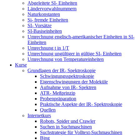
Abgeleitete SI- Einheiten
Ländervorwahlnummern
Naturkonstanten
Si- fremde Einheiten
SI- Vorsätze
SI-Basiseinheiten
Umrechnung englisch-amerikanischer Einheiten in SI-
Einheiten
Umrechnung t in 1/T
Umrechnung ungültiger in gültige SI- Einheiten
Umrechnung von Temperatureinheiten
Kurse
Grundlagen der IR- Spektroskopie
Schwingungsspektroskopie
Eigenschwingungen der Moleküle
Aufnahme von IR- Spektren
ATR- Meßprinzip
Probenpräparation
Praktische Aspekte der IR- Spektroskopie
Quellen
Internetkurs
Robots, Spider und Crawler
Suchen in Suchmaschinen
Suchstrategie für Volltext-Suchmaschinen
Bing