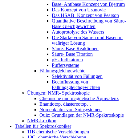
Base- Antibase Konzept von Bjerrum
Das Konzept von Usanovic
Das HSAB- Konzept von Pearson
Quantitative Beschreibung von Säure-
Base Gleichgewichten
Autoprotolyse des Wassers
Die Stärke von Säuren und Basen in
wäßriger Lösung
Säure- Base Reaktionen
Säure- Base Titration
pH- Indikatoren
Puffersysteme
Fällungsgleichgewichte
Selektivität von Fällungen
Beeinflussung von
Fällungsgleichgewichten
Übungen: NMR- Spektroskopie
Chemische und magnetische Äquivalenz
Enantiotop, diastereotop…
Nomenklatur von Spinsystemen
Quiz: Grundlagen der NMR-Spektroskopie
NMR-Lexikon
Tabellen für Spektroskopiker
11B chemische Verschiebungen
13C- chemische Verschiebung