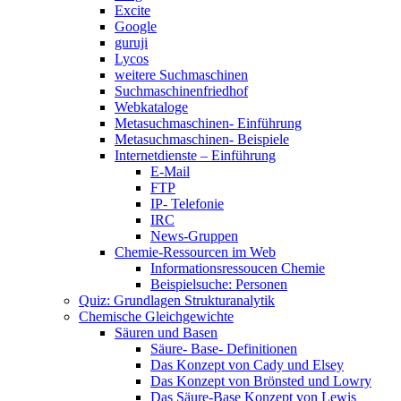
Excite
Google
guruji
Lycos
weitere Suchmaschinen
Suchmaschinenfriedhof
Webkataloge
Metasuchmaschinen- Einführung
Metasuchmaschinen- Beispiele
Internetdienste – Einführung
E-Mail
FTP
IP- Telefonie
IRC
News-Gruppen
Chemie-Ressourcen im Web
Informationsressoucen Chemie
Beispielsuche: Personen
Quiz: Grundlagen Strukturanalytik
Chemische Gleichgewichte
Säuren und Basen
Säure- Base- Definitionen
Das Konzept von Cady und Elsey
Das Konzept von Brönsted und Lowry
Das Säure-Base Konzept von Lewis