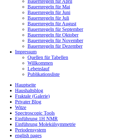
Bauernregeln für April
Bauernregeln für Mai
Bauernregeln für Juni
Bauernregeln für Juli
Bauernregeln für August
Bauernregeln für September
Bauernregeln für Oktober
Bauernregeln für November
Bauernregeln für Dezember
Impressum
Quellen für Tabellen
Willkommen
Lebenslauf
Publikationsliste
Hauptseite
Haushaltsblog
Fraktale (Galerie)
Privater Blog
Witze
Spectroscopic Tools
Einführung 1H NMR
Einführung Molekülsymmetrie
Periodensystem
english pages