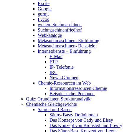
Excite
Google
guruji
Lycos
weitere Suchmaschinen
Suchmaschinenfriedhof
Webkataloge
Metasuchmaschinen- Einführung
Metasuchmaschinen- Beispiele
Internetdienste – Einführung
E-Mail
FTP
IP- Telefonie
IRC
News-Gruppen
Chemie-Ressourcen im Web
Informationsressoucen Chemie
Beispielsuche: Personen
Quiz: Grundlagen Strukturanalytik
Chemische Gleichgewichte
Säuren und Basen
Säure- Base- Definitionen
Das Konzept von Cady und Elsey
Das Konzept von Brönsted und Lowry
Das Säure-Base Konzept von Lewis