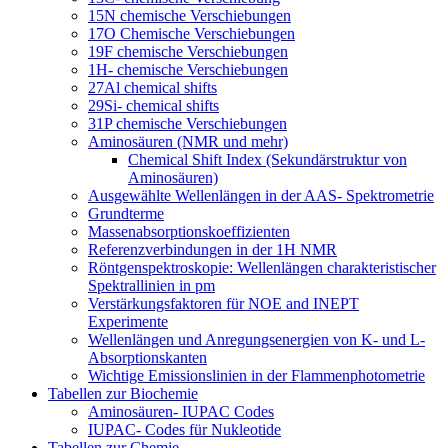
15N chemische Verschiebungen
17O Chemische Verschiebungen
19F chemische Verschiebungen
1H- chemische Verschiebungen
27Al chemical shifts
29Si- chemical shifts
31P chemische Verschiebungen
Aminosäuren (NMR und mehr)
Chemical Shift Index (Sekundärstruktur von
Aminosäuren)
Ausgewählte Wellenlängen in der AAS- Spektrometrie
Grundterme
Massenabsorptionskoeffizienten
Referenzverbindungen in der 1H NMR
Röntgenspektroskopie: Wellenlängen charakteristischer
Spektrallinien in pm
Verstärkungsfaktoren für NOE and INEPT
Experimente
Wellenlängen und Anregungsenergien von K- und L-
Absorptionskanten
Wichtige Emissionslinien in der Flammenphotometrie
Tabellen zur Biochemie
Aminosäuren- IUPAC Codes
IUPAC- Codes für Nukleotide
Tabellen zur Chemie