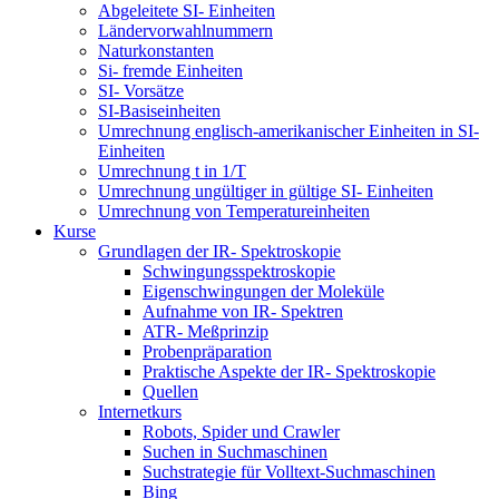
Abgeleitete SI- Einheiten
Ländervorwahlnummern
Naturkonstanten
Si- fremde Einheiten
SI- Vorsätze
SI-Basiseinheiten
Umrechnung englisch-amerikanischer Einheiten in SI-
Einheiten
Umrechnung t in 1/T
Umrechnung ungültiger in gültige SI- Einheiten
Umrechnung von Temperatureinheiten
Kurse
Grundlagen der IR- Spektroskopie
Schwingungsspektroskopie
Eigenschwingungen der Moleküle
Aufnahme von IR- Spektren
ATR- Meßprinzip
Probenpräparation
Praktische Aspekte der IR- Spektroskopie
Quellen
Internetkurs
Robots, Spider und Crawler
Suchen in Suchmaschinen
Suchstrategie für Volltext-Suchmaschinen
Bing