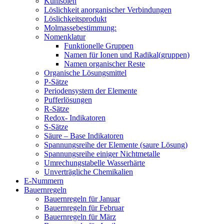
Kühlsolen
Löslichkeit anorganischer Verbindungen
Löslichkeitsprodukt
Molmassebestimmung:
Nomenklatur
Funktionelle Gruppen
Namen für Ionen und Radikal(gruppen)
Namen organischer Reste
Organische Lösungsmittel
P-Sätze
Periodensystem der Elemente
Pufferlösungen
R-Sätze
Redox- Indikatoren
S-Sätze
Säure – Base Indikatoren
Spannungsreihe der Elemente (saure Lösung)
Spannungsreihe einiger Nichtmetalle
Umrechungstabelle Wasserhärte
Unverträgliche Chemikalien
E-Nummern
Bauernregeln
Bauernregeln für Januar
Bauernregeln für Februar
Bauernregeln für März