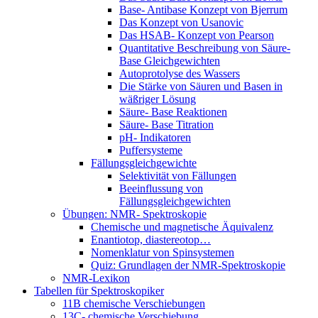
Base- Antibase Konzept von Bjerrum
Das Konzept von Usanovic
Das HSAB- Konzept von Pearson
Quantitative Beschreibung von Säure-
Base Gleichgewichten
Autoprotolyse des Wassers
Die Stärke von Säuren und Basen in
wäßriger Lösung
Säure- Base Reaktionen
Säure- Base Titration
pH- Indikatoren
Puffersysteme
Fällungsgleichgewichte
Selektivität von Fällungen
Beeinflussung von
Fällungsgleichgewichten
Übungen: NMR- Spektroskopie
Chemische und magnetische Äquivalenz
Enantiotop, diastereotop…
Nomenklatur von Spinsystemen
Quiz: Grundlagen der NMR-Spektroskopie
NMR-Lexikon
Tabellen für Spektroskopiker
11B chemische Verschiebungen
13C- chemische Verschiebung