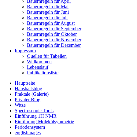
Bauernregeln für April
Bauernregeln für Mai
Bauernregeln für Juni
Bauernregeln für Juli
Bauernregeln für August
Bauernregeln für September
Bauernregeln für Oktober
Bauernregeln für November
Bauernregeln für Dezember
Impressum
Quellen für Tabellen
Willkommen
Lebenslauf
Publikationsliste
Hauptseite
Haushaltsblog
Fraktale (Galerie)
Privater Blog
Witze
Spectroscopic Tools
Einführung 1H NMR
Einführung Molekülsymmetrie
Periodensystem
english pages