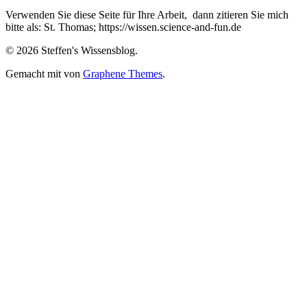
von
von
von
von
von
steffen.thomas1
steto123
steffen3669
Steffen
steto123
Verwenden Sie diese Seite für Ihre Arbeit, dann zitieren Sie mich
auf
auf
auf
Thomas
auf
bitte als: St. Thomas; https://wissen.science-and-fun.de
Facebook
Twitter
Pinterest
auf
Twitch
anzeigen
anzeigen
anzeigen
Google+
anzeigen
© 2026 Steffen's Wissensblog.
anzeigen
Gemacht mit
von
Graphene Themes
.