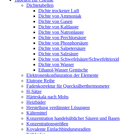
Dichtetabellen
Dichte trockener Luft
Dichte von Ammoniak
Dichte von Gasen
Dichte von Kalilauge
Dichte von Natronlauge
Dichte von Perchlorsäure
Dichte von Phosphorsäure
Dichte von Salpetersäure
Dichte von Salzsäure
Dichte von Schwefelsäure/Schwefeltrioxid
Dichte von Wasser
Ethanol-Wasser Gemische
Elektronenkonfiguration der Elemente
Elutrope Reihe
Fadenkorrektur für Quecksilberthermometer
H-Sätze
Härteskala nach Mohs
Heizbäder
Herstellung verdünnter Lösungen
Kältemittel
Konzentration handelsüblicher Säuren und Basen
Konzentrationsgrößen
Kovalente Einfachbindungsradien