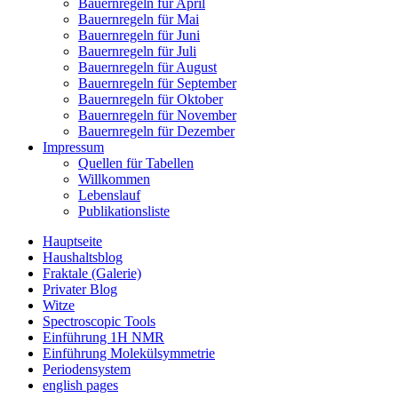
Bauernregeln für April
Bauernregeln für Mai
Bauernregeln für Juni
Bauernregeln für Juli
Bauernregeln für August
Bauernregeln für September
Bauernregeln für Oktober
Bauernregeln für November
Bauernregeln für Dezember
Impressum
Quellen für Tabellen
Willkommen
Lebenslauf
Publikationsliste
Hauptseite
Haushaltsblog
Fraktale (Galerie)
Privater Blog
Witze
Spectroscopic Tools
Einführung 1H NMR
Einführung Molekülsymmetrie
Periodensystem
english pages