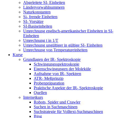
Abgeleitete SI- Einheiten
Ländervorwahlnummern
Naturkonstanten
Si- fremde Einheiten
SI- Vorsätze
SI-Basiseinheiten
Umrechnung englisch-amerikanischer Einheiten in SI-
Einheiten
Umrechnung t in 1/T
Umrechnung ungültiger in gültige SI- Einheiten
Umrechnung von Temperatureinheiten
Kurse
Grundlagen der IR- Spektroskopie
Schwingungsspektroskopie
Eigenschwingungen der Moleküle
Aufnahme von IR- Spektren
ATR- Meßprinzip
Probenpräparation
Praktische Aspekte der IR- Spektroskopie
Quellen
Internetkurs
Robots, Spider und Crawler
Suchen in Suchmaschinen
Suchstrategie für Volltext-Suchmaschinen
Bing