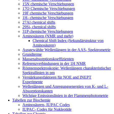
15N chemische Verschiebungen
17O Chemische Verschiebungen
19F chemische Verschiebungen
1H- chemische Verschiebungen
27Al chemical shifts
29Si- chemical shifts
31P chemische Verschiebungen
Aminosäuren (NMR und mehr)
Chemical Shift Index (Sekundärstruktur von
Aminosäuren)
Ausgewählte Wellenlängen in der AAS- Spektrometrie
Grundterme
Massenabsorptionskoeffizienten
Referenzverbindungen in der 1H NMR
Röntgenspektroskopie: Wellenlängen charakteristischer
Spektrallinien in pm
Verstärkungsfaktoren für NOE and INEPT
Experimente
Wellenlängen und Anregungsenergien von K- und L-
Absorptionskanten
Wichtige Emissionslinien in der Flammenphotometrie
Tabellen zur Biochemie
Aminosäuren- IUPAC Codes
IUPAC- Codes für Nukleotide
Tabellen zur Chemie