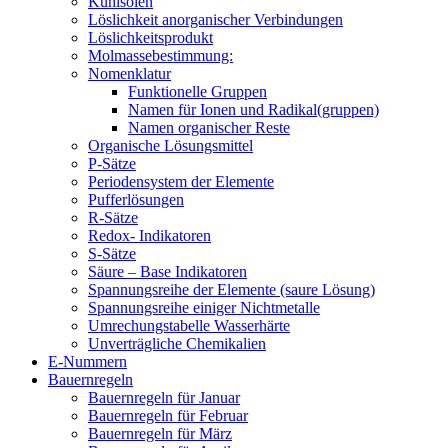
Kühlsolen
Löslichkeit anorganischer Verbindungen
Löslichkeitsprodukt
Molmassebestimmung:
Nomenklatur
Funktionelle Gruppen
Namen für Ionen und Radikal(gruppen)
Namen organischer Reste
Organische Lösungsmittel
P-Sätze
Periodensystem der Elemente
Pufferlösungen
R-Sätze
Redox- Indikatoren
S-Sätze
Säure – Base Indikatoren
Spannungsreihe der Elemente (saure Lösung)
Spannungsreihe einiger Nichtmetalle
Umrechungstabelle Wasserhärte
Unverträgliche Chemikalien
E-Nummern
Bauernregeln
Bauernregeln für Januar
Bauernregeln für Februar
Bauernregeln für März