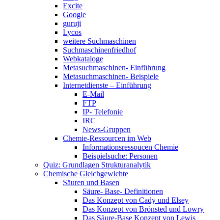
Excite
Google
guruji
Lycos
weitere Suchmaschinen
Suchmaschinenfriedhof
Webkataloge
Metasuchmaschinen- Einführung
Metasuchmaschinen- Beispiele
Internetdienste – Einführung
E-Mail
FTP
IP- Telefonie
IRC
News-Gruppen
Chemie-Ressourcen im Web
Informationsressoucen Chemie
Beispielsuche: Personen
Quiz: Grundlagen Strukturanalytik
Chemische Gleichgewichte
Säuren und Basen
Säure- Base- Definitionen
Das Konzept von Cady und Elsey
Das Konzept von Brönsted und Lowry
Das Säure-Base Konzept von Lewis