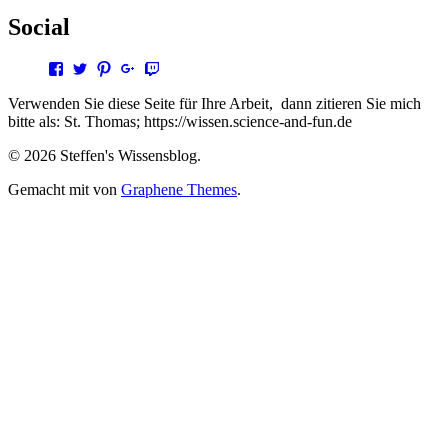
Social
Profil
Profil
Profil
Profil
Profil
von
von
von
von
von
steffen.thomas1
steto123
steffen3669
Steffen
steto123
Verwenden Sie diese Seite für Ihre Arbeit, dann zitieren Sie mich
auf
auf
auf
Thomas
auf
bitte als: St. Thomas; https://wissen.science-and-fun.de
Facebook
Twitter
Pinterest
auf
Twitch
anzeigen
anzeigen
anzeigen
Google+
anzeigen
© 2026 Steffen's Wissensblog.
anzeigen
Gemacht mit
von
Graphene Themes
.