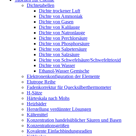
Dichtetabellen
Dichte trockener Luft
Dichte von Ammoniak
Dichte von Gasen
Dichte von Kalilauge
Dichte von Natronlauge
Dichte von Perchlorsäure
Dichte von Phosphorsäure
Dichte von Salpetersäure
Dichte von Salzsäure
Dichte von Schwefelsäure/Schwefeltrioxid
Dichte von Wasser
Ethanol-Wasser Gemische
Elektronenkonfiguration der Elemente
Elutrope Reihe
Fadenkorrektur für Quecksilberthermometer
H-Sätze
Härteskala nach Mohs
Heizbäder
Herstellung verdünnter Lösungen
Kältemittel
Konzentration handelsüblicher Säuren und Basen
Konzentrationsgrößen
Kovalente Einfachbindungsradien