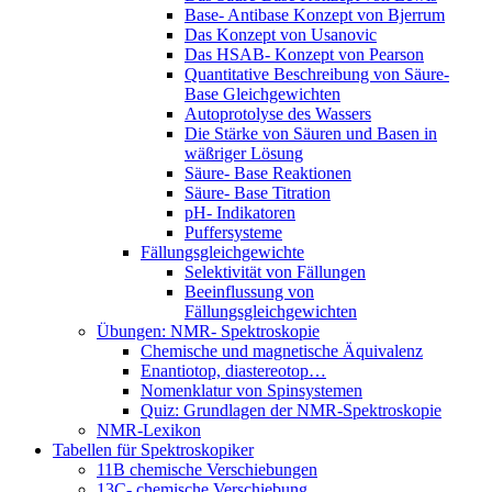
Base- Antibase Konzept von Bjerrum
Das Konzept von Usanovic
Das HSAB- Konzept von Pearson
Quantitative Beschreibung von Säure-
Base Gleichgewichten
Autoprotolyse des Wassers
Die Stärke von Säuren und Basen in
wäßriger Lösung
Säure- Base Reaktionen
Säure- Base Titration
pH- Indikatoren
Puffersysteme
Fällungsgleichgewichte
Selektivität von Fällungen
Beeinflussung von
Fällungsgleichgewichten
Übungen: NMR- Spektroskopie
Chemische und magnetische Äquivalenz
Enantiotop, diastereotop…
Nomenklatur von Spinsystemen
Quiz: Grundlagen der NMR-Spektroskopie
NMR-Lexikon
Tabellen für Spektroskopiker
11B chemische Verschiebungen
13C- chemische Verschiebung