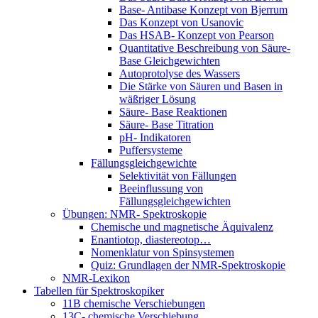
Base- Antibase Konzept von Bjerrum
Das Konzept von Usanovic
Das HSAB- Konzept von Pearson
Quantitative Beschreibung von Säure-
Base Gleichgewichten
Autoprotolyse des Wassers
Die Stärke von Säuren und Basen in
wäßriger Lösung
Säure- Base Reaktionen
Säure- Base Titration
pH- Indikatoren
Puffersysteme
Fällungsgleichgewichte
Selektivität von Fällungen
Beeinflussung von
Fällungsgleichgewichten
Übungen: NMR- Spektroskopie
Chemische und magnetische Äquivalenz
Enantiotop, diastereotop…
Nomenklatur von Spinsystemen
Quiz: Grundlagen der NMR-Spektroskopie
NMR-Lexikon
Tabellen für Spektroskopiker
11B chemische Verschiebungen
13C- chemische Verschiebung