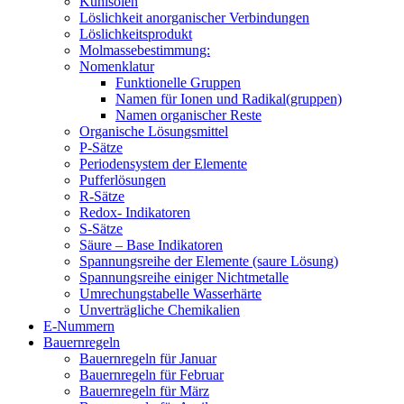
Kühlsolen
Löslichkeit anorganischer Verbindungen
Löslichkeitsprodukt
Molmassebestimmung:
Nomenklatur
Funktionelle Gruppen
Namen für Ionen und Radikal(gruppen)
Namen organischer Reste
Organische Lösungsmittel
P-Sätze
Periodensystem der Elemente
Pufferlösungen
R-Sätze
Redox- Indikatoren
S-Sätze
Säure – Base Indikatoren
Spannungsreihe der Elemente (saure Lösung)
Spannungsreihe einiger Nichtmetalle
Umrechungstabelle Wasserhärte
Unverträgliche Chemikalien
E-Nummern
Bauernregeln
Bauernregeln für Januar
Bauernregeln für Februar
Bauernregeln für März