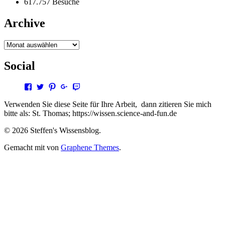
617.757 Besuche
Archive
Archive
Social
Profil
Profil
Profil
Profil
Profil
von
von
von
von
von
steffen.thomas1
steto123
steffen3669
Steffen
steto123
Verwenden Sie diese Seite für Ihre Arbeit, dann zitieren Sie mich
auf
auf
auf
Thomas
auf
bitte als: St. Thomas; https://wissen.science-and-fun.de
Facebook
Twitter
Pinterest
auf
Twitch
anzeigen
anzeigen
anzeigen
Google+
anzeigen
© 2026 Steffen's Wissensblog.
anzeigen
Gemacht mit
von
Graphene Themes
.