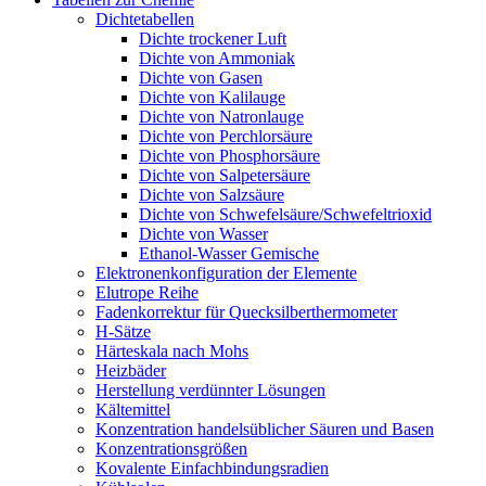
Dichtetabellen
Dichte trockener Luft
Dichte von Ammoniak
Dichte von Gasen
Dichte von Kalilauge
Dichte von Natronlauge
Dichte von Perchlorsäure
Dichte von Phosphorsäure
Dichte von Salpetersäure
Dichte von Salzsäure
Dichte von Schwefelsäure/Schwefeltrioxid
Dichte von Wasser
Ethanol-Wasser Gemische
Elektronenkonfiguration der Elemente
Elutrope Reihe
Fadenkorrektur für Quecksilberthermometer
H-Sätze
Härteskala nach Mohs
Heizbäder
Herstellung verdünnter Lösungen
Kältemittel
Konzentration handelsüblicher Säuren und Basen
Konzentrationsgrößen
Kovalente Einfachbindungsradien