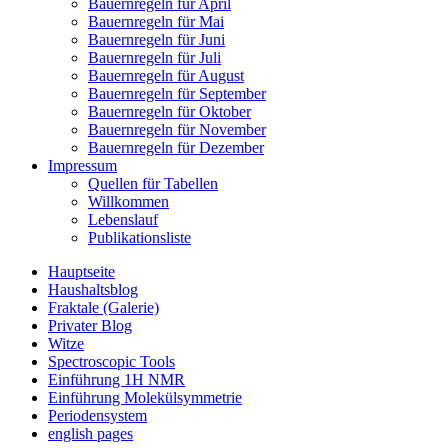
Bauernregeln für April
Bauernregeln für Mai
Bauernregeln für Juni
Bauernregeln für Juli
Bauernregeln für August
Bauernregeln für September
Bauernregeln für Oktober
Bauernregeln für November
Bauernregeln für Dezember
Impressum
Quellen für Tabellen
Willkommen
Lebenslauf
Publikationsliste
Hauptseite
Haushaltsblog
Fraktale (Galerie)
Privater Blog
Witze
Spectroscopic Tools
Einführung 1H NMR
Einführung Molekülsymmetrie
Periodensystem
english pages