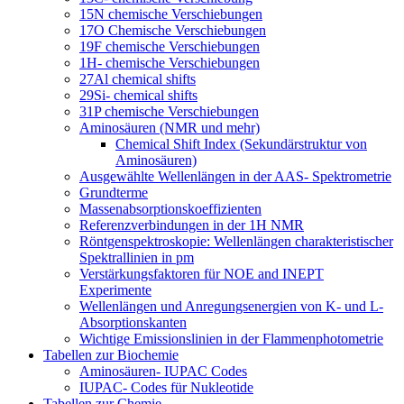
15N chemische Verschiebungen
17O Chemische Verschiebungen
19F chemische Verschiebungen
1H- chemische Verschiebungen
27Al chemical shifts
29Si- chemical shifts
31P chemische Verschiebungen
Aminosäuren (NMR und mehr)
Chemical Shift Index (Sekundärstruktur von
Aminosäuren)
Ausgewählte Wellenlängen in der AAS- Spektrometrie
Grundterme
Massenabsorptionskoeffizienten
Referenzverbindungen in der 1H NMR
Röntgenspektroskopie: Wellenlängen charakteristischer
Spektrallinien in pm
Verstärkungsfaktoren für NOE and INEPT
Experimente
Wellenlängen und Anregungsenergien von K- und L-
Absorptionskanten
Wichtige Emissionslinien in der Flammenphotometrie
Tabellen zur Biochemie
Aminosäuren- IUPAC Codes
IUPAC- Codes für Nukleotide
Tabellen zur Chemie