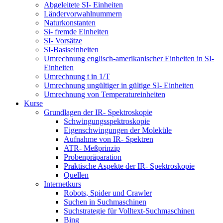
Abgeleitete SI- Einheiten
Ländervorwahlnummern
Naturkonstanten
Si- fremde Einheiten
SI- Vorsätze
SI-Basiseinheiten
Umrechnung englisch-amerikanischer Einheiten in SI-
Einheiten
Umrechnung t in 1/T
Umrechnung ungültiger in gültige SI- Einheiten
Umrechnung von Temperatureinheiten
Kurse
Grundlagen der IR- Spektroskopie
Schwingungsspektroskopie
Eigenschwingungen der Moleküle
Aufnahme von IR- Spektren
ATR- Meßprinzip
Probenpräparation
Praktische Aspekte der IR- Spektroskopie
Quellen
Internetkurs
Robots, Spider und Crawler
Suchen in Suchmaschinen
Suchstrategie für Volltext-Suchmaschinen
Bing