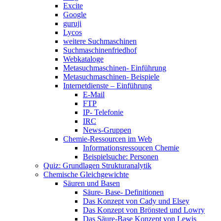
Excite
Google
guruji
Lycos
weitere Suchmaschinen
Suchmaschinenfriedhof
Webkataloge
Metasuchmaschinen- Einführung
Metasuchmaschinen- Beispiele
Internetdienste – Einführung
E-Mail
FTP
IP- Telefonie
IRC
News-Gruppen
Chemie-Ressourcen im Web
Informationsressoucen Chemie
Beispielsuche: Personen
Quiz: Grundlagen Strukturanalytik
Chemische Gleichgewichte
Säuren und Basen
Säure- Base- Definitionen
Das Konzept von Cady und Elsey
Das Konzept von Brönsted und Lowry
Das Säure-Base Konzept von Lewis