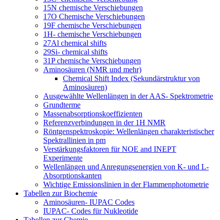
15N chemische Verschiebungen
17O Chemische Verschiebungen
19F chemische Verschiebungen
1H- chemische Verschiebungen
27Al chemical shifts
29Si- chemical shifts
31P chemische Verschiebungen
Aminosäuren (NMR und mehr)
Chemical Shift Index (Sekundärstruktur von
Aminosäuren)
Ausgewählte Wellenlängen in der AAS- Spektrometrie
Grundterme
Massenabsorptionskoeffizienten
Referenzverbindungen in der 1H NMR
Röntgenspektroskopie: Wellenlängen charakteristischer
Spektrallinien in pm
Verstärkungsfaktoren für NOE and INEPT
Experimente
Wellenlängen und Anregungsenergien von K- und L-
Absorptionskanten
Wichtige Emissionslinien in der Flammenphotometrie
Tabellen zur Biochemie
Aminosäuren- IUPAC Codes
IUPAC- Codes für Nukleotide
Tabellen zur Chemie