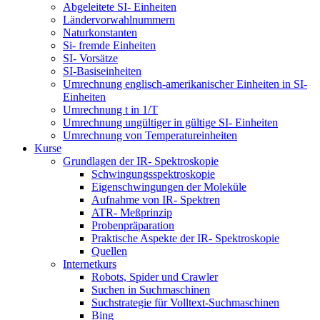
Abgeleitete SI- Einheiten
Ländervorwahlnummern
Naturkonstanten
Si- fremde Einheiten
SI- Vorsätze
SI-Basiseinheiten
Umrechnung englisch-amerikanischer Einheiten in SI-
Einheiten
Umrechnung t in 1/T
Umrechnung ungültiger in gültige SI- Einheiten
Umrechnung von Temperatureinheiten
Kurse
Grundlagen der IR- Spektroskopie
Schwingungsspektroskopie
Eigenschwingungen der Moleküle
Aufnahme von IR- Spektren
ATR- Meßprinzip
Probenpräparation
Praktische Aspekte der IR- Spektroskopie
Quellen
Internetkurs
Robots, Spider und Crawler
Suchen in Suchmaschinen
Suchstrategie für Volltext-Suchmaschinen
Bing