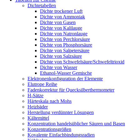
Dichtetabellen
Dichte trockener Luft
Dichte von Ammoniak
Dichte von Gasen
Dichte von Kalilauge
Dichte von Natronlauge
Dichte von Perchlorsäure
Dichte von Phosphorsäure
Dichte von Salpetersäure
Dichte von Salzsäure
Dichte von Schwefelsäure/Schwefeltrioxid
Dichte von Wasser
Ethanol-Wasser Gemische
Elektronenkonfiguration der Elemente
Elutrope Reihe
Fadenkorrektur für Quecksilberthermometer
H-Sätze
Härteskala nach Mohs
Heizbäder
Herstellung verdünnter Lösungen
Kältemittel
Konzentration handelsüblicher Säuren und Basen
Konzentrationsgrößen
Kovalente Einfachbindungsradien