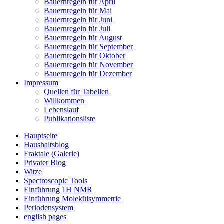
Bauernregeln für April
Bauernregeln für Mai
Bauernregeln für Juni
Bauernregeln für Juli
Bauernregeln für August
Bauernregeln für September
Bauernregeln für Oktober
Bauernregeln für November
Bauernregeln für Dezember
Impressum
Quellen für Tabellen
Willkommen
Lebenslauf
Publikationsliste
Hauptseite
Haushaltsblog
Fraktale (Galerie)
Privater Blog
Witze
Spectroscopic Tools
Einführung 1H NMR
Einführung Molekülsymmetrie
Periodensystem
english pages