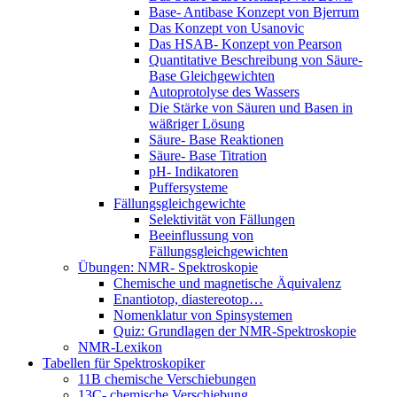
Base- Antibase Konzept von Bjerrum
Das Konzept von Usanovic
Das HSAB- Konzept von Pearson
Quantitative Beschreibung von Säure-
Base Gleichgewichten
Autoprotolyse des Wassers
Die Stärke von Säuren und Basen in
wäßriger Lösung
Säure- Base Reaktionen
Säure- Base Titration
pH- Indikatoren
Puffersysteme
Fällungsgleichgewichte
Selektivität von Fällungen
Beeinflussung von
Fällungsgleichgewichten
Übungen: NMR- Spektroskopie
Chemische und magnetische Äquivalenz
Enantiotop, diastereotop…
Nomenklatur von Spinsystemen
Quiz: Grundlagen der NMR-Spektroskopie
NMR-Lexikon
Tabellen für Spektroskopiker
11B chemische Verschiebungen
13C- chemische Verschiebung