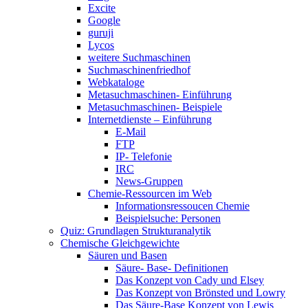
Excite
Google
guruji
Lycos
weitere Suchmaschinen
Suchmaschinenfriedhof
Webkataloge
Metasuchmaschinen- Einführung
Metasuchmaschinen- Beispiele
Internetdienste – Einführung
E-Mail
FTP
IP- Telefonie
IRC
News-Gruppen
Chemie-Ressourcen im Web
Informationsressoucen Chemie
Beispielsuche: Personen
Quiz: Grundlagen Strukturanalytik
Chemische Gleichgewichte
Säuren und Basen
Säure- Base- Definitionen
Das Konzept von Cady und Elsey
Das Konzept von Brönsted und Lowry
Das Säure-Base Konzept von Lewis