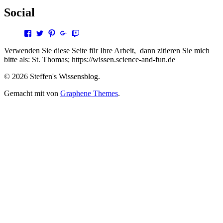
Social
Profil
Profil
Profil
Profil
Profil
von
von
von
von
von
steffen.thomas1
steto123
steffen3669
Steffen
steto123
Verwenden Sie diese Seite für Ihre Arbeit, dann zitieren Sie mich
auf
auf
auf
Thomas
auf
bitte als: St. Thomas; https://wissen.science-and-fun.de
Facebook
Twitter
Pinterest
auf
Twitch
anzeigen
anzeigen
anzeigen
Google+
anzeigen
© 2026 Steffen's Wissensblog.
anzeigen
Gemacht mit
von
Graphene Themes
.