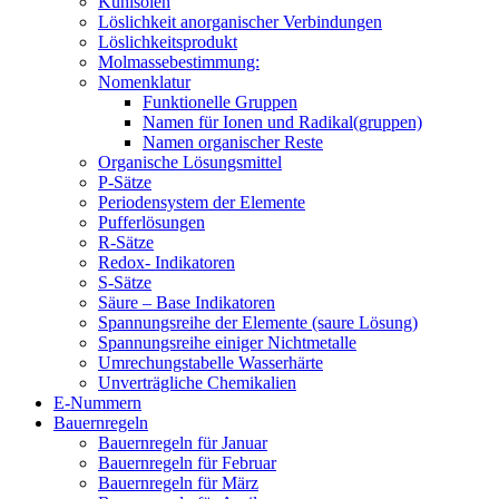
Kühlsolen
Löslichkeit anorganischer Verbindungen
Löslichkeitsprodukt
Molmassebestimmung:
Nomenklatur
Funktionelle Gruppen
Namen für Ionen und Radikal(gruppen)
Namen organischer Reste
Organische Lösungsmittel
P-Sätze
Periodensystem der Elemente
Pufferlösungen
R-Sätze
Redox- Indikatoren
S-Sätze
Säure – Base Indikatoren
Spannungsreihe der Elemente (saure Lösung)
Spannungsreihe einiger Nichtmetalle
Umrechungstabelle Wasserhärte
Unverträgliche Chemikalien
E-Nummern
Bauernregeln
Bauernregeln für Januar
Bauernregeln für Februar
Bauernregeln für März