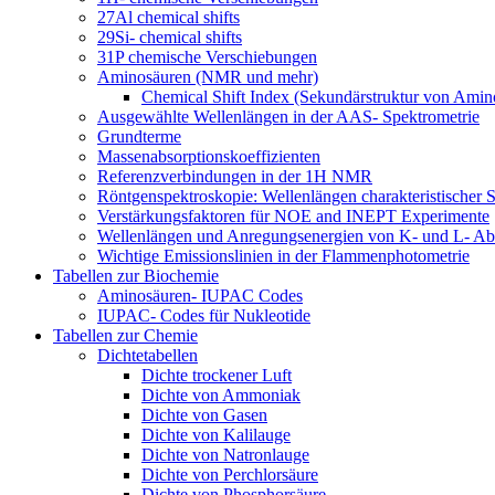
27Al chemical shifts
29Si- chemical shifts
31P chemische Verschiebungen
Aminosäuren (NMR und mehr)
Chemical Shift Index (Sekundärstruktur von Amin
Ausgewählte Wellenlängen in der AAS- Spektrometrie
Grundterme
Massenabsorptionskoeffizienten
Referenzverbindungen in der 1H NMR
Röntgenspektroskopie: Wellenlängen charakteristischer S
Verstärkungsfaktoren für NOE and INEPT Experimente
Wellenlängen und Anregungsenergien von K- und L- Ab
Wichtige Emissionslinien in der Flammenphotometrie
Tabellen zur Biochemie
Aminosäuren- IUPAC Codes
IUPAC- Codes für Nukleotide
Tabellen zur Chemie
Dichtetabellen
Dichte trockener Luft
Dichte von Ammoniak
Dichte von Gasen
Dichte von Kalilauge
Dichte von Natronlauge
Dichte von Perchlorsäure
Dichte von Phosphorsäure