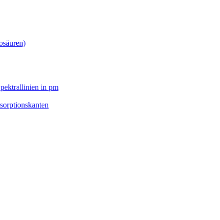
osäuren)
pektrallinien in pm
sorptionskanten