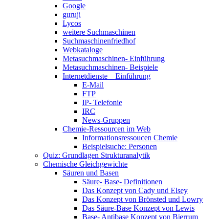
Google
guruji
Lycos
weitere Suchmaschinen
Suchmaschinenfriedhof
Webkataloge
Metasuchmaschinen- Einführung
Metasuchmaschinen- Beispiele
Internetdienste – Einführung
E-Mail
FTP
IP- Telefonie
IRC
News-Gruppen
Chemie-Ressourcen im Web
Informationsressoucen Chemie
Beispielsuche: Personen
Quiz: Grundlagen Strukturanalytik
Chemische Gleichgewichte
Säuren und Basen
Säure- Base- Definitionen
Das Konzept von Cady und Elsey
Das Konzept von Brönsted und Lowry
Das Säure-Base Konzept von Lewis
Base- Antibase Konzept von Bjerrum