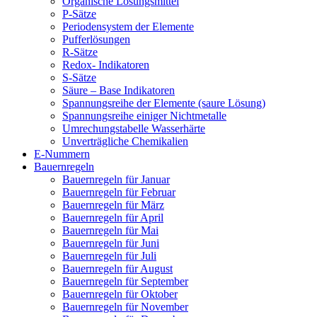
Organische Lösungsmittel
P-Sätze
Periodensystem der Elemente
Pufferlösungen
R-Sätze
Redox- Indikatoren
S-Sätze
Säure – Base Indikatoren
Spannungsreihe der Elemente (saure Lösung)
Spannungsreihe einiger Nichtmetalle
Umrechungstabelle Wasserhärte
Unverträgliche Chemikalien
E-Nummern
Bauernregeln
Bauernregeln für Januar
Bauernregeln für Februar
Bauernregeln für März
Bauernregeln für April
Bauernregeln für Mai
Bauernregeln für Juni
Bauernregeln für Juli
Bauernregeln für August
Bauernregeln für September
Bauernregeln für Oktober
Bauernregeln für November