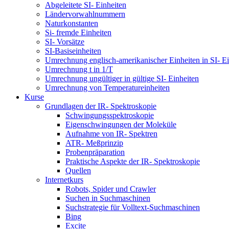
Abgeleitete SI- Einheiten
Ländervorwahlnummern
Naturkonstanten
Si- fremde Einheiten
SI- Vorsätze
SI-Basiseinheiten
Umrechnung englisch-amerikanischer Einheiten in SI- Ei
Umrechnung t in 1/T
Umrechnung ungültiger in gültige SI- Einheiten
Umrechnung von Temperatureinheiten
Kurse
Grundlagen der IR- Spektroskopie
Schwingungsspektroskopie
Eigenschwingungen der Moleküle
Aufnahme von IR- Spektren
ATR- Meßprinzip
Probenpräparation
Praktische Aspekte der IR- Spektroskopie
Quellen
Internetkurs
Robots, Spider und Crawler
Suchen in Suchmaschinen
Suchstrategie für Volltext-Suchmaschinen
Bing
Excite