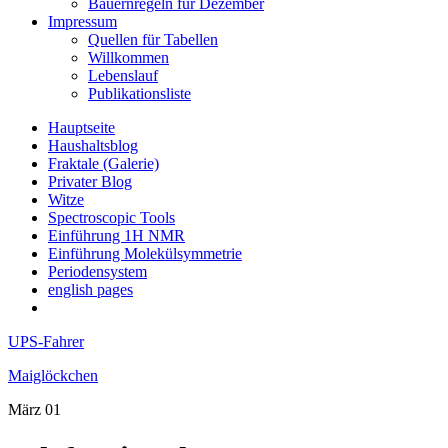
Bauernregeln für Dezember
Impressum
Quellen für Tabellen
Willkommen
Lebenslauf
Publikationsliste
Hauptseite
Haushaltsblog
Fraktale (Galerie)
Privater Blog
Witze
Spectroscopic Tools
Einführung 1H NMR
Einführung Molekülsymmetrie
Periodensystem
english pages
UPS-Fahrer
Maiglöckchen
März
01