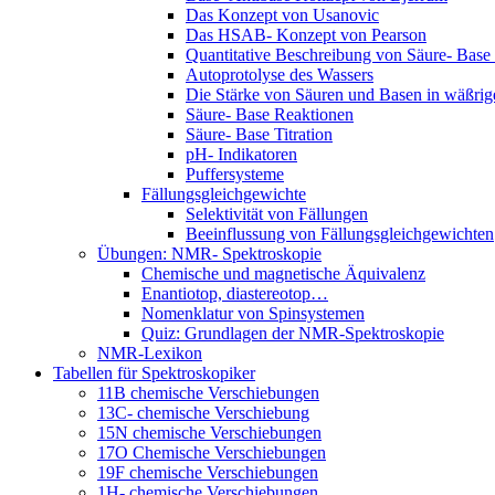
Das Konzept von Usanovic
Das HSAB- Konzept von Pearson
Quantitative Beschreibung von Säure- Base
Autoprotolyse des Wassers
Die Stärke von Säuren und Basen in wäßri
Säure- Base Reaktionen
Säure- Base Titration
pH- Indikatoren
Puffersysteme
Fällungsgleichgewichte
Selektivität von Fällungen
Beeinflussung von Fällungsgleichgewichten
Übungen: NMR- Spektroskopie
Chemische und magnetische Äquivalenz
Enantiotop, diastereotop…
Nomenklatur von Spinsystemen
Quiz: Grundlagen der NMR-Spektroskopie
NMR-Lexikon
Tabellen für Spektroskopiker
11B chemische Verschiebungen
13C- chemische Verschiebung
15N chemische Verschiebungen
17O Chemische Verschiebungen
19F chemische Verschiebungen
1H- chemische Verschiebungen