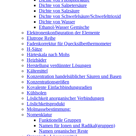
Dichte von Salpetersäure
Dichte von Salzsäure
Dichte von Schwefelsäure/Schwefeltrioxid
Dichte von Wasser
Ethanol-Wasser Gemische
Elektronenkonfiguration der Elemente
Elutrope Reihe
Fadenkorrektur für Quecksilberthermometer
H-Sätze
Härteskala nach Mohs
Heizbäder
Herstellung verdünnter Lösungen
Kältemittel
Konzentration handelsüblicher Säuren und Basen
Konzentrationsgrößen
Kovalente Einfachbindungsradien
Kühlsolen
Löslichkeit anorganischer Verbindungen
Löslichkeitsprodukt
Molmassebestimmung:
Nomenklatur
Funktionelle Gruppen
Namen für Ionen und Radikal(gruppen)
Namen organischer Reste