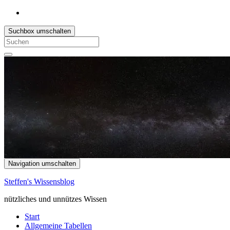
Suchbox umschalten
Search
for:
Navigation umschalten
Steffen's Wissensblog
nützliches und unnützes Wissen
Start
Allgemeine Tabellen