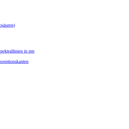
osäuren)
pektrallinien in pm
sorptionskanten