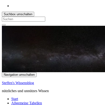
Suchbox umschalten
Search
for:
Navigation umschalten
Steffen's Wissensblog
nützliches und unnützes Wissen
Start
Allgemeine Tabellen