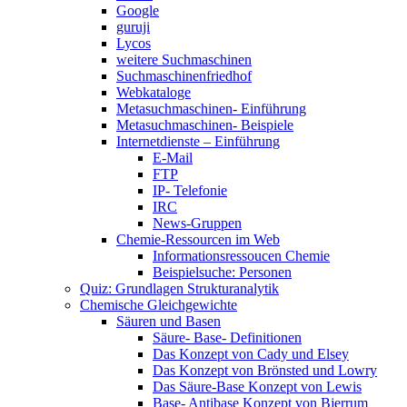
Google
guruji
Lycos
weitere Suchmaschinen
Suchmaschinenfriedhof
Webkataloge
Metasuchmaschinen- Einführung
Metasuchmaschinen- Beispiele
Internetdienste – Einführung
E-Mail
FTP
IP- Telefonie
IRC
News-Gruppen
Chemie-Ressourcen im Web
Informationsressoucen Chemie
Beispielsuche: Personen
Quiz: Grundlagen Strukturanalytik
Chemische Gleichgewichte
Säuren und Basen
Säure- Base- Definitionen
Das Konzept von Cady und Elsey
Das Konzept von Brönsted und Lowry
Das Säure-Base Konzept von Lewis
Base- Antibase Konzept von Bjerrum