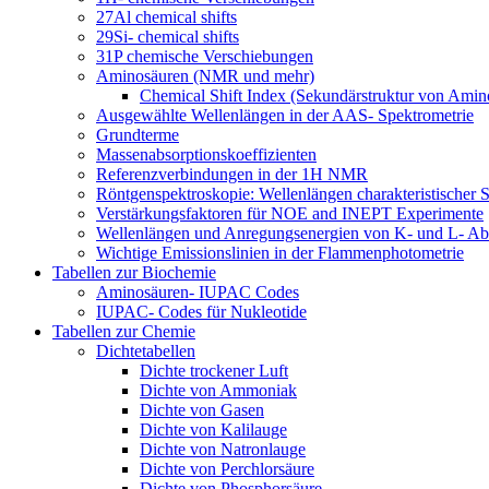
27Al chemical shifts
29Si- chemical shifts
31P chemische Verschiebungen
Aminosäuren (NMR und mehr)
Chemical Shift Index (Sekundärstruktur von Amin
Ausgewählte Wellenlängen in der AAS- Spektrometrie
Grundterme
Massenabsorptionskoeffizienten
Referenzverbindungen in der 1H NMR
Röntgenspektroskopie: Wellenlängen charakteristischer S
Verstärkungsfaktoren für NOE and INEPT Experimente
Wellenlängen und Anregungsenergien von K- und L- Ab
Wichtige Emissionslinien in der Flammenphotometrie
Tabellen zur Biochemie
Aminosäuren- IUPAC Codes
IUPAC- Codes für Nukleotide
Tabellen zur Chemie
Dichtetabellen
Dichte trockener Luft
Dichte von Ammoniak
Dichte von Gasen
Dichte von Kalilauge
Dichte von Natronlauge
Dichte von Perchlorsäure
Dichte von Phosphorsäure