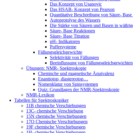
Das Konzept von Usanovic
Das HSAB- Konzept von Pearson
Quantitative Beschreibung von Säure- Base
Autoprotolyse des Wassers
Die Stärke von Säuren und Basen in wäßri
Säure- Base Reaktionen
Säure- Base Titration
pH- Indikatoren
Puffersysteme
Fällungsgleichgewichte
Selektivität von Fällungen
Beeinflussung von Fällungsgleichgewichten
Übungen: NMR- Spektroskopie
Chemische und magnetische Äquivalenz
Enantiotop, diastereotop…
Nomenklatur von Spinsystemen
Quiz: Grundlagen der NMR-Spektroskopie
NMR-Lexikon
Tabellen für Spektroskopiker
11B chemische Verschiebungen
13C- chemische Verschiebung
15N chemische Verschiebungen
17O Chemische Verschiebungen
19F chemische Verschiebungen
1H- chemische Verschiebungen