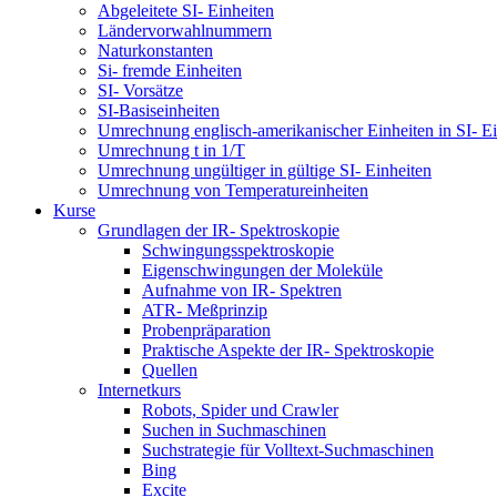
Abgeleitete SI- Einheiten
Ländervorwahlnummern
Naturkonstanten
Si- fremde Einheiten
SI- Vorsätze
SI-Basiseinheiten
Umrechnung englisch-amerikanischer Einheiten in SI- Ei
Umrechnung t in 1/T
Umrechnung ungültiger in gültige SI- Einheiten
Umrechnung von Temperatureinheiten
Kurse
Grundlagen der IR- Spektroskopie
Schwingungsspektroskopie
Eigenschwingungen der Moleküle
Aufnahme von IR- Spektren
ATR- Meßprinzip
Probenpräparation
Praktische Aspekte der IR- Spektroskopie
Quellen
Internetkurs
Robots, Spider und Crawler
Suchen in Suchmaschinen
Suchstrategie für Volltext-Suchmaschinen
Bing
Excite