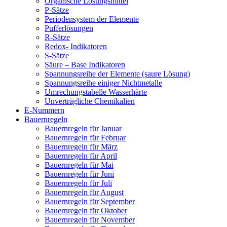
Organische Lösungsmittel
P-Sätze
Periodensystem der Elemente
Pufferlösungen
R-Sätze
Redox- Indikatoren
S-Sätze
Säure – Base Indikatoren
Spannungsreihe der Elemente (saure Lösung)
Spannungsreihe einiger Nichtmetalle
Umrechungstabelle Wasserhärte
Unverträgliche Chemikalien
E-Nummern
Bauernregeln
Bauernregeln für Januar
Bauernregeln für Februar
Bauernregeln für März
Bauernregeln für April
Bauernregeln für Mai
Bauernregeln für Juni
Bauernregeln für Juli
Bauernregeln für August
Bauernregeln für September
Bauernregeln für Oktober
Bauernregeln für November