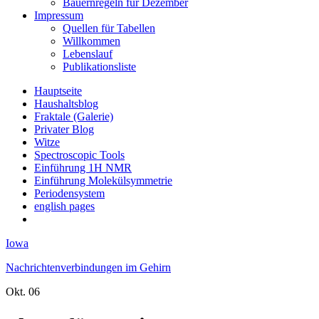
Bauernregeln für Dezember
Impressum
Quellen für Tabellen
Willkommen
Lebenslauf
Publikationsliste
Hauptseite
Haushaltsblog
Fraktale (Galerie)
Privater Blog
Witze
Spectroscopic Tools
Einführung 1H NMR
Einführung Molekülsymmetrie
Periodensystem
english pages
Iowa
Nachrichtenverbindungen im Gehirn
Okt.
06