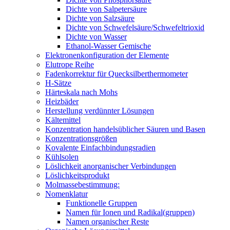
Dichte von Salpetersäure
Dichte von Salzsäure
Dichte von Schwefelsäure/Schwefeltrioxid
Dichte von Wasser
Ethanol-Wasser Gemische
Elektronenkonfiguration der Elemente
Elutrope Reihe
Fadenkorrektur für Quecksilberthermometer
H-Sätze
Härteskala nach Mohs
Heizbäder
Herstellung verdünnter Lösungen
Kältemittel
Konzentration handelsüblicher Säuren und Basen
Konzentrationsgrößen
Kovalente Einfachbindungsradien
Kühlsolen
Löslichkeit anorganischer Verbindungen
Löslichkeitsprodukt
Molmassebestimmung:
Nomenklatur
Funktionelle Gruppen
Namen für Ionen und Radikal(gruppen)
Namen organischer Reste