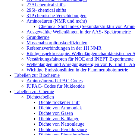
27Al chemical shifts
29Si- chemical shifts
31P chemische Verschiebungen
Aminosäuren (NMR und mehr)
Chemical Shift Index (Sekundärstruktur von Amin
Ausgewählte Wellenlängen in der AAS- Spektrometrie
Grundterme
Massenabsorptionskoeffizienten
Referenzverbindungen in der 1H NMR
Röntgenspektroskopie: Wellenlängen charakteristischer S
Verstärkungsfaktoren für NOE and INEPT Experimente
Wellenlängen und Anregungsenergien von K- und L- Ab
Wichtige Emissionslinien in der Flammenphotometrie
Tabellen zur Biochemie
Aminosäuren- IUPAC Codes
IUPAC- Codes für Nukleotide
Tabellen zur Chemie
Dichtetabellen
Dichte trockener Luft
Dichte von Ammoniak
Dichte von Gasen
Dichte von Kalilauge
Dichte von Natronlauge
Dichte von Perchlorsäure
Dichte von Phosphorsäure