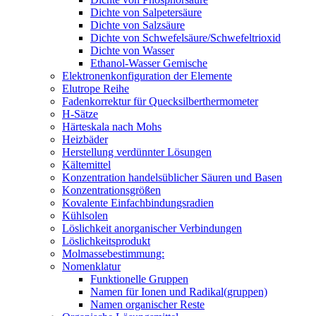
Dichte von Salpetersäure
Dichte von Salzsäure
Dichte von Schwefelsäure/Schwefeltrioxid
Dichte von Wasser
Ethanol-Wasser Gemische
Elektronenkonfiguration der Elemente
Elutrope Reihe
Fadenkorrektur für Quecksilberthermometer
H-Sätze
Härteskala nach Mohs
Heizbäder
Herstellung verdünnter Lösungen
Kältemittel
Konzentration handelsüblicher Säuren und Basen
Konzentrationsgrößen
Kovalente Einfachbindungsradien
Kühlsolen
Löslichkeit anorganischer Verbindungen
Löslichkeitsprodukt
Molmassebestimmung:
Nomenklatur
Funktionelle Gruppen
Namen für Ionen und Radikal(gruppen)
Namen organischer Reste