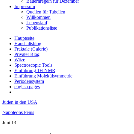
Bauernregeln für Dezember
Impressum
Quellen für Tabellen
Willkommen
Lebenslauf
Publikationsliste
Hauptseite
Haushaltsblog
Fraktale (Galerie)
Privater Blog
Witze
Spectroscopic Tools
Einführung 1H NMR
Einführung Molekülsymmetrie
Periodensystem
english pages
Juden in den USA
Napoleons Penis
Juni
13