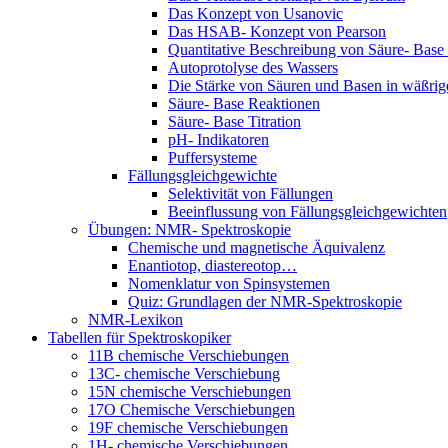
Das Konzept von Usanovic
Das HSAB- Konzept von Pearson
Quantitative Beschreibung von Säure- Base
Autoprotolyse des Wassers
Die Stärke von Säuren und Basen in wäßri
Säure- Base Reaktionen
Säure- Base Titration
pH- Indikatoren
Puffersysteme
Fällungsgleichgewichte
Selektivität von Fällungen
Beeinflussung von Fällungsgleichgewichten
Übungen: NMR- Spektroskopie
Chemische und magnetische Äquivalenz
Enantiotop, diastereotop…
Nomenklatur von Spinsystemen
Quiz: Grundlagen der NMR-Spektroskopie
NMR-Lexikon
Tabellen für Spektroskopiker
11B chemische Verschiebungen
13C- chemische Verschiebung
15N chemische Verschiebungen
17O Chemische Verschiebungen
19F chemische Verschiebungen
1H- chemische Verschiebungen