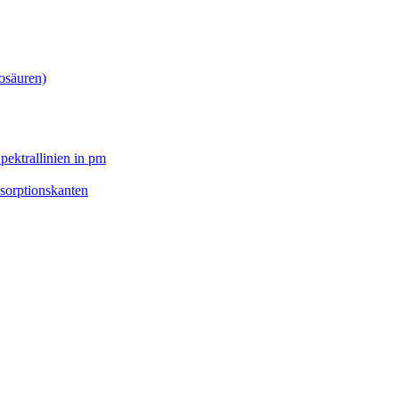
osäuren)
pektrallinien in pm
sorptionskanten