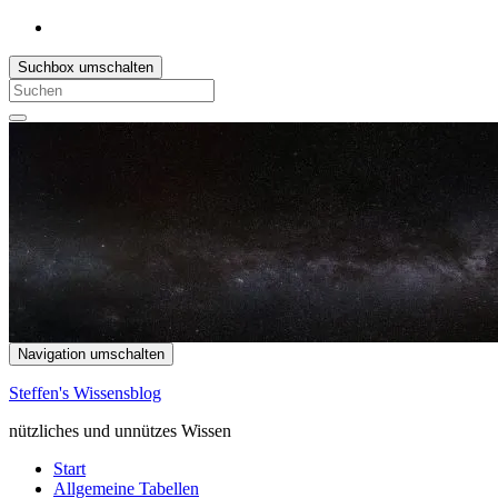
Suchbox umschalten
Search
for:
Navigation umschalten
Steffen's Wissensblog
nützliches und unnützes Wissen
Start
Allgemeine Tabellen