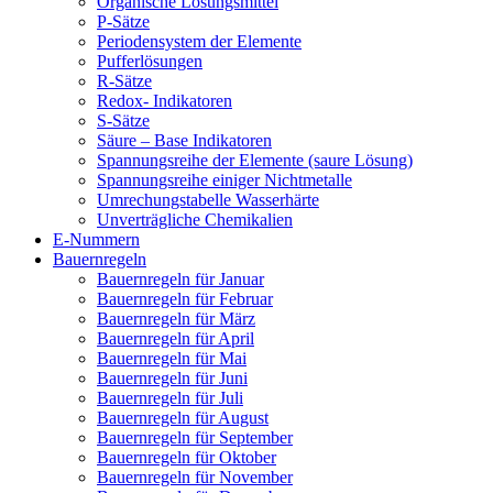
Organische Lösungsmittel
P-Sätze
Periodensystem der Elemente
Pufferlösungen
R-Sätze
Redox- Indikatoren
S-Sätze
Säure – Base Indikatoren
Spannungsreihe der Elemente (saure Lösung)
Spannungsreihe einiger Nichtmetalle
Umrechungstabelle Wasserhärte
Unverträgliche Chemikalien
E-Nummern
Bauernregeln
Bauernregeln für Januar
Bauernregeln für Februar
Bauernregeln für März
Bauernregeln für April
Bauernregeln für Mai
Bauernregeln für Juni
Bauernregeln für Juli
Bauernregeln für August
Bauernregeln für September
Bauernregeln für Oktober
Bauernregeln für November