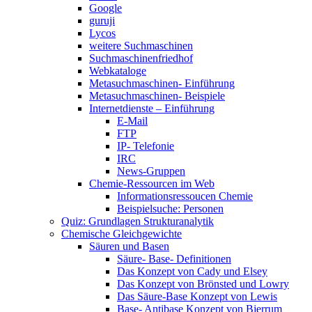
Google
guruji
Lycos
weitere Suchmaschinen
Suchmaschinenfriedhof
Webkataloge
Metasuchmaschinen- Einführung
Metasuchmaschinen- Beispiele
Internetdienste – Einführung
E-Mail
FTP
IP- Telefonie
IRC
News-Gruppen
Chemie-Ressourcen im Web
Informationsressoucen Chemie
Beispielsuche: Personen
Quiz: Grundlagen Strukturanalytik
Chemische Gleichgewichte
Säuren und Basen
Säure- Base- Definitionen
Das Konzept von Cady und Elsey
Das Konzept von Brönsted und Lowry
Das Säure-Base Konzept von Lewis
Base- Antibase Konzept von Bjerrum