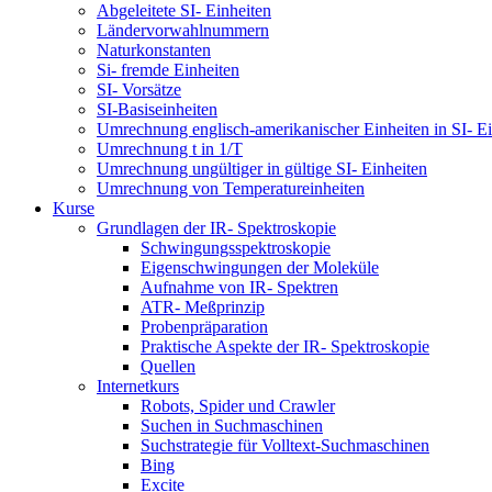
Abgeleitete SI- Einheiten
Ländervorwahlnummern
Naturkonstanten
Si- fremde Einheiten
SI- Vorsätze
SI-Basiseinheiten
Umrechnung englisch-amerikanischer Einheiten in SI- Ei
Umrechnung t in 1/T
Umrechnung ungültiger in gültige SI- Einheiten
Umrechnung von Temperatureinheiten
Kurse
Grundlagen der IR- Spektroskopie
Schwingungsspektroskopie
Eigenschwingungen der Moleküle
Aufnahme von IR- Spektren
ATR- Meßprinzip
Probenpräparation
Praktische Aspekte der IR- Spektroskopie
Quellen
Internetkurs
Robots, Spider und Crawler
Suchen in Suchmaschinen
Suchstrategie für Volltext-Suchmaschinen
Bing
Excite