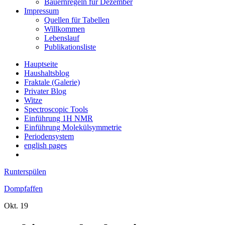
Bauernregeln für Dezember
Impressum
Quellen für Tabellen
Willkommen
Lebenslauf
Publikationsliste
Hauptseite
Haushaltsblog
Fraktale (Galerie)
Privater Blog
Witze
Spectroscopic Tools
Einführung 1H NMR
Einführung Molekülsymmetrie
Periodensystem
english pages
Runterspülen
Dompfaffen
Okt.
19