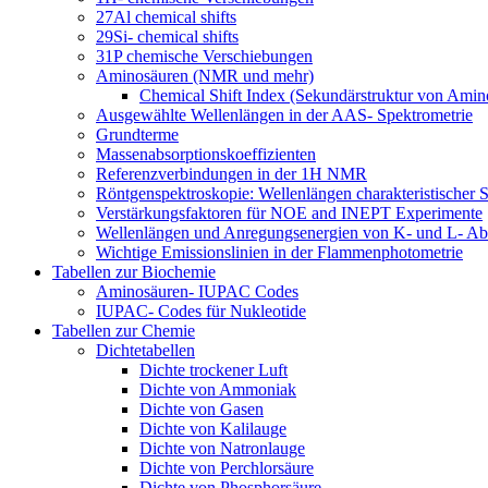
27Al chemical shifts
29Si- chemical shifts
31P chemische Verschiebungen
Aminosäuren (NMR und mehr)
Chemical Shift Index (Sekundärstruktur von Amin
Ausgewählte Wellenlängen in der AAS- Spektrometrie
Grundterme
Massenabsorptionskoeffizienten
Referenzverbindungen in der 1H NMR
Röntgenspektroskopie: Wellenlängen charakteristischer S
Verstärkungsfaktoren für NOE and INEPT Experimente
Wellenlängen und Anregungsenergien von K- und L- Ab
Wichtige Emissionslinien in der Flammenphotometrie
Tabellen zur Biochemie
Aminosäuren- IUPAC Codes
IUPAC- Codes für Nukleotide
Tabellen zur Chemie
Dichtetabellen
Dichte trockener Luft
Dichte von Ammoniak
Dichte von Gasen
Dichte von Kalilauge
Dichte von Natronlauge
Dichte von Perchlorsäure
Dichte von Phosphorsäure