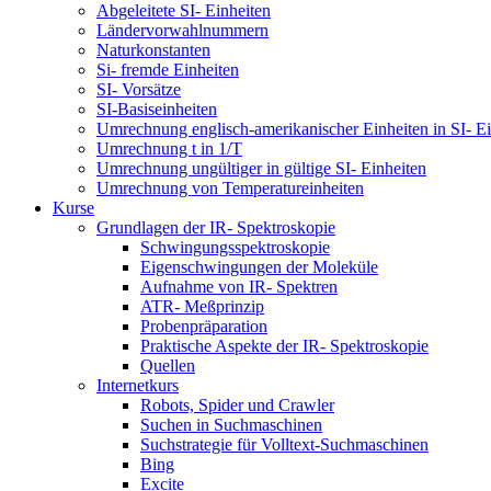
Abgeleitete SI- Einheiten
Ländervorwahlnummern
Naturkonstanten
Si- fremde Einheiten
SI- Vorsätze
SI-Basiseinheiten
Umrechnung englisch-amerikanischer Einheiten in SI- Ei
Umrechnung t in 1/T
Umrechnung ungültiger in gültige SI- Einheiten
Umrechnung von Temperatureinheiten
Kurse
Grundlagen der IR- Spektroskopie
Schwingungsspektroskopie
Eigenschwingungen der Moleküle
Aufnahme von IR- Spektren
ATR- Meßprinzip
Probenpräparation
Praktische Aspekte der IR- Spektroskopie
Quellen
Internetkurs
Robots, Spider und Crawler
Suchen in Suchmaschinen
Suchstrategie für Volltext-Suchmaschinen
Bing
Excite