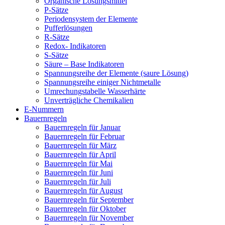
Organische Lösungsmittel
P-Sätze
Periodensystem der Elemente
Pufferlösungen
R-Sätze
Redox- Indikatoren
S-Sätze
Säure – Base Indikatoren
Spannungsreihe der Elemente (saure Lösung)
Spannungsreihe einiger Nichtmetalle
Umrechungstabelle Wasserhärte
Unverträgliche Chemikalien
E-Nummern
Bauernregeln
Bauernregeln für Januar
Bauernregeln für Februar
Bauernregeln für März
Bauernregeln für April
Bauernregeln für Mai
Bauernregeln für Juni
Bauernregeln für Juli
Bauernregeln für August
Bauernregeln für September
Bauernregeln für Oktober
Bauernregeln für November