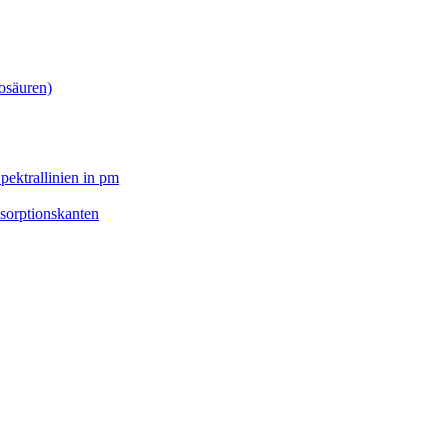
osäuren)
pektrallinien in pm
sorptionskanten