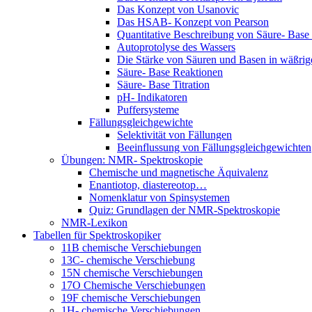
Das Konzept von Usanovic
Das HSAB- Konzept von Pearson
Quantitative Beschreibung von Säure- Base
Autoprotolyse des Wassers
Die Stärke von Säuren und Basen in wäßri
Säure- Base Reaktionen
Säure- Base Titration
pH- Indikatoren
Puffersysteme
Fällungsgleichgewichte
Selektivität von Fällungen
Beeinflussung von Fällungsgleichgewichten
Übungen: NMR- Spektroskopie
Chemische und magnetische Äquivalenz
Enantiotop, diastereotop…
Nomenklatur von Spinsystemen
Quiz: Grundlagen der NMR-Spektroskopie
NMR-Lexikon
Tabellen für Spektroskopiker
11B chemische Verschiebungen
13C- chemische Verschiebung
15N chemische Verschiebungen
17O Chemische Verschiebungen
19F chemische Verschiebungen
1H- chemische Verschiebungen