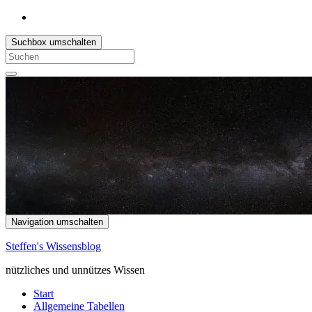
Suchbox umschalten
Search
for:
Navigation umschalten
Steffen's Wissensblog
nützliches und unnützes Wissen
Start
Allgemeine Tabellen