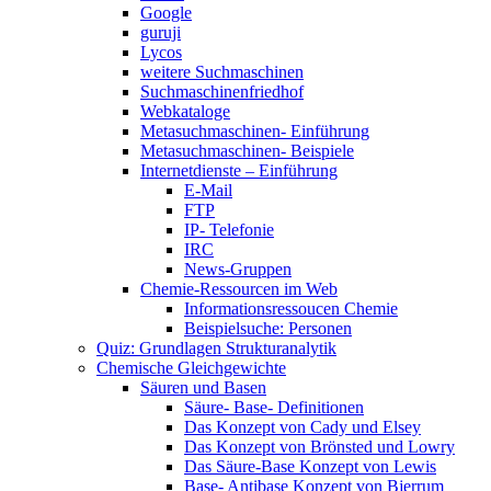
Google
guruji
Lycos
weitere Suchmaschinen
Suchmaschinenfriedhof
Webkataloge
Metasuchmaschinen- Einführung
Metasuchmaschinen- Beispiele
Internetdienste – Einführung
E-Mail
FTP
IP- Telefonie
IRC
News-Gruppen
Chemie-Ressourcen im Web
Informationsressoucen Chemie
Beispielsuche: Personen
Quiz: Grundlagen Strukturanalytik
Chemische Gleichgewichte
Säuren und Basen
Säure- Base- Definitionen
Das Konzept von Cady und Elsey
Das Konzept von Brönsted und Lowry
Das Säure-Base Konzept von Lewis
Base- Antibase Konzept von Bjerrum