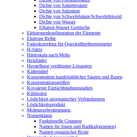
Dichte von Salpetersäure
Dichte von Salzsäure
Dichte von Schwefelsäure/Schwefeltrioxid
Dichte von Wasser
Ethanol-Wasser Gemische
Elektronenkonfiguration der Elemente
Elutrope Reihe
Fadenkorrektur für Quecksilberthermometer
H-Sätze
Härteskala nach Mohs
Heizbäder
Herstellung verdünnter Lösungen
Kältemittel
Konzentration handelsüblicher Säuren und Basen
Konzentrationsgrößen
Kovalente Einfachbindungsradien
Kühlsolen
Löslichkeit anorganischer Verbindungen
Löslichkeitsprodukt
Molmassebestimmung:
Nomenklatur
Funktionelle Gruppen
Namen für Ionen und Radikal(gruppen)
Namen organischer Reste