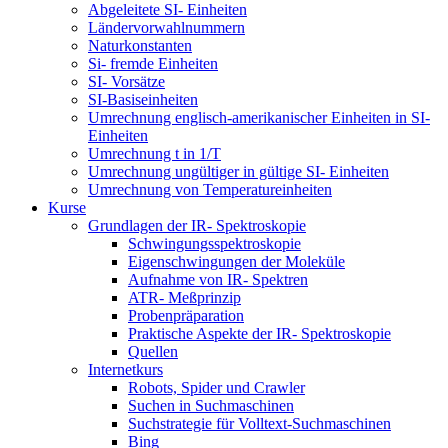
Abgeleitete SI- Einheiten
Ländervorwahlnummern
Naturkonstanten
Si- fremde Einheiten
SI- Vorsätze
SI-Basiseinheiten
Umrechnung englisch-amerikanischer Einheiten in SI-
Einheiten
Umrechnung t in 1/T
Umrechnung ungültiger in gültige SI- Einheiten
Umrechnung von Temperatureinheiten
Kurse
Grundlagen der IR- Spektroskopie
Schwingungsspektroskopie
Eigenschwingungen der Moleküle
Aufnahme von IR- Spektren
ATR- Meßprinzip
Probenpräparation
Praktische Aspekte der IR- Spektroskopie
Quellen
Internetkurs
Robots, Spider und Crawler
Suchen in Suchmaschinen
Suchstrategie für Volltext-Suchmaschinen
Bing