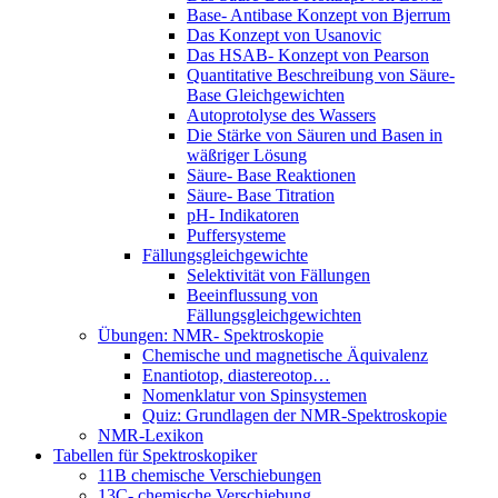
Base- Antibase Konzept von Bjerrum
Das Konzept von Usanovic
Das HSAB- Konzept von Pearson
Quantitative Beschreibung von Säure-
Base Gleichgewichten
Autoprotolyse des Wassers
Die Stärke von Säuren und Basen in
wäßriger Lösung
Säure- Base Reaktionen
Säure- Base Titration
pH- Indikatoren
Puffersysteme
Fällungsgleichgewichte
Selektivität von Fällungen
Beeinflussung von
Fällungsgleichgewichten
Übungen: NMR- Spektroskopie
Chemische und magnetische Äquivalenz
Enantiotop, diastereotop…
Nomenklatur von Spinsystemen
Quiz: Grundlagen der NMR-Spektroskopie
NMR-Lexikon
Tabellen für Spektroskopiker
11B chemische Verschiebungen
13C- chemische Verschiebung