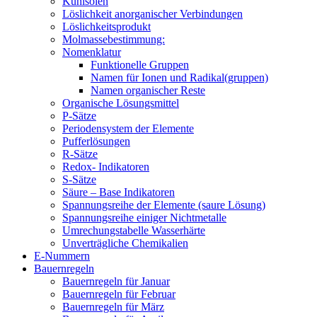
Kühlsolen
Löslichkeit anorganischer Verbindungen
Löslichkeitsprodukt
Molmassebestimmung:
Nomenklatur
Funktionelle Gruppen
Namen für Ionen und Radikal(gruppen)
Namen organischer Reste
Organische Lösungsmittel
P-Sätze
Periodensystem der Elemente
Pufferlösungen
R-Sätze
Redox- Indikatoren
S-Sätze
Säure – Base Indikatoren
Spannungsreihe der Elemente (saure Lösung)
Spannungsreihe einiger Nichtmetalle
Umrechungstabelle Wasserhärte
Unverträgliche Chemikalien
E-Nummern
Bauernregeln
Bauernregeln für Januar
Bauernregeln für Februar
Bauernregeln für März