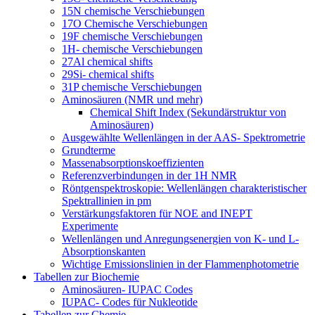
15N chemische Verschiebungen
17O Chemische Verschiebungen
19F chemische Verschiebungen
1H- chemische Verschiebungen
27Al chemical shifts
29Si- chemical shifts
31P chemische Verschiebungen
Aminosäuren (NMR und mehr)
Chemical Shift Index (Sekundärstruktur von
Aminosäuren)
Ausgewählte Wellenlängen in der AAS- Spektrometrie
Grundterme
Massenabsorptionskoeffizienten
Referenzverbindungen in der 1H NMR
Röntgenspektroskopie: Wellenlängen charakteristischer
Spektrallinien in pm
Verstärkungsfaktoren für NOE and INEPT
Experimente
Wellenlängen und Anregungsenergien von K- und L-
Absorptionskanten
Wichtige Emissionslinien in der Flammenphotometrie
Tabellen zur Biochemie
Aminosäuren- IUPAC Codes
IUPAC- Codes für Nukleotide
Tabellen zur Chemie