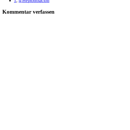
1
,
4-Heptonolacton
Kommentar verfassen