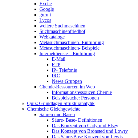
Excite
Google
guruji
Lycos
weitere Suchmaschinen
Suchmaschinenfriedhof
Webkataloge
Metasuchmaschinen- Einführung
Metasuchmaschinen- Beispiele
Internetdienste – Einführung
E-Mail
FTP
IP- Telefonie
IRC
News-Gruppen
Chemie-Ressourcen im Web
Informationsressoucen Chemie
Beispielsuche: Personen
Quiz: Grundlagen Strukturanalytik
Chemische Gleichgewichte
Säuren und Basen
Säure- Base- Definitionen
Das Konzept von Cady und Elsey
Das Konzept von Brönsted und Lowry
Das Säure-Base Konzept von Lewis