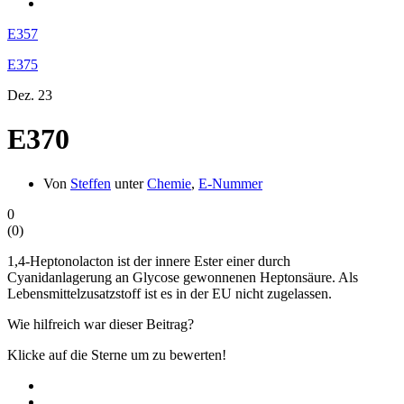
E357
E375
Dez.
23
E370
Von
Steffen
unter
Chemie
,
E-Nummer
0
(
0
)
1,4-Heptonolacton ist der innere Ester einer durch
Cyanidanlagerung an Glycose gewonnenen Heptonsäure. Als
Lebensmittelzusatzstoff ist es in der EU nicht zugelassen.
Wie hilfreich war dieser Beitrag?
Klicke auf die Sterne um zu bewerten!