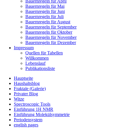
Bauernregeln für April
Bauernregeln für Mai
Bauernregeln für Juni
Bauernregeln für Juli
Bauernregeln für August
Bauernregeln für September
Bauernregeln für Oktober
Bauernregeln für November
Bauernregeln für Dezember
Impressum
Quellen für Tabellen
Willkommen
Lebenslauf
Publikationsliste
Hauptseite
Haushaltsblog
Fraktale (Galerie)
Privater Blog
Witze
Spectroscopic Tools
Einführung 1H NMR
Einführung Molekülsymmetrie
Periodensystem
english pages