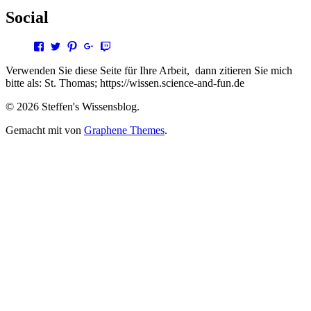
Social
Profil
Profil
Profil
Profil
Profil
von
von
von
von
von
steffen.thomas1
steto123
steffen3669
Steffen
steto123
Verwenden Sie diese Seite für Ihre Arbeit, dann zitieren Sie mich
auf
auf
auf
Thomas
auf
bitte als: St. Thomas; https://wissen.science-and-fun.de
Facebook
Twitter
Pinterest
auf
Twitch
anzeigen
anzeigen
anzeigen
Google+
anzeigen
© 2026 Steffen's Wissensblog.
anzeigen
Gemacht mit
von
Graphene Themes
.