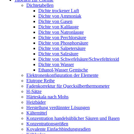
Dichtetabellen
Dichte trockener Luft
Dichte von Ammoniak
Dichte von Gasen
Dichte von Kalilauge
Dichte von Natronlauge
Dichte von Perchlorsäure
Dichte von Phosphorsäure
Dichte von Salpetersäure
Dichte von Salzsäure
Dichte von Schwefelsäure/Schwefeltrioxid
Dichte von Wasser
Ethanol-Wasser Gemische
Elektronenkonfiguration der Elemente
Elutrope Reihe
Fadenkorrektur für Quecksilberthermometer
H-Sätze
Härteskala nach Mohs
Heizbäder
Herstellung verdünnter Lösungen
Kältemittel
Konzentration handelsüblicher Säuren und Basen
Konzentrationsgrößen
Kovalente Einfachbindungsradien