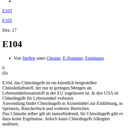
E103
E105
Dez.
17
E104
Von
Steffen
unter
Chemie
,
E-Nummer
,
Emulgator
0
(
0
)
E104, das Chinolingelb ist ein künstlich hergestellter
Chinolinfarbstoff, der nur in geringen Mengen als
Lebensmittelzusatzstoff in der EU zugelassen ist. In den USA ist
Chinolingelb für Lebensmittel verboten.
Anwendung findet Chinolingelb in Arzneimittel zur Einfärbung, in
Speiseeis, Räucherfisch und weiteren Bereichen.
Das Chinolin selber gilt als tumorfördernd, für Chinolingelb gibt es
dazu keine Ergebnisse. Jedoch kann Chinolingelb Allergien
auslösen.