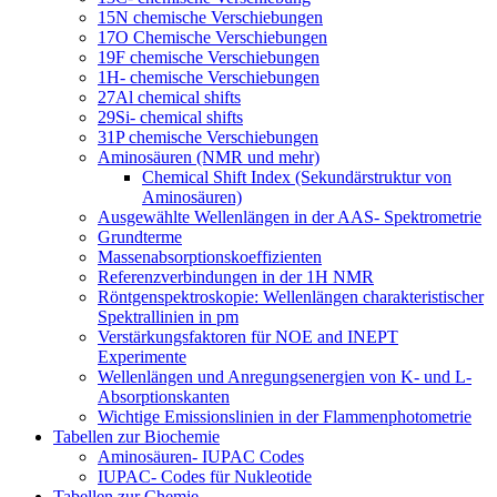
15N chemische Verschiebungen
17O Chemische Verschiebungen
19F chemische Verschiebungen
1H- chemische Verschiebungen
27Al chemical shifts
29Si- chemical shifts
31P chemische Verschiebungen
Aminosäuren (NMR und mehr)
Chemical Shift Index (Sekundärstruktur von
Aminosäuren)
Ausgewählte Wellenlängen in der AAS- Spektrometrie
Grundterme
Massenabsorptionskoeffizienten
Referenzverbindungen in der 1H NMR
Röntgenspektroskopie: Wellenlängen charakteristischer
Spektrallinien in pm
Verstärkungsfaktoren für NOE and INEPT
Experimente
Wellenlängen und Anregungsenergien von K- und L-
Absorptionskanten
Wichtige Emissionslinien in der Flammenphotometrie
Tabellen zur Biochemie
Aminosäuren- IUPAC Codes
IUPAC- Codes für Nukleotide
Tabellen zur Chemie