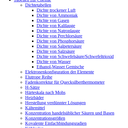
Dichtetabellen
Dichte trockener Luft
Dichte von Ammoniak
Dichte von Gasen
Dichte von Kalilauge
Dichte von Natronlauge
Dichte von Perchlorsäure
Dichte von Phosphorsäure
Dichte von Salpetersäure
Dichte von Salzsäure
Dichte von Schwefelsäure/Schwefeltrioxid
Dichte von Wasser
Ethanol-Wasser Gemische
Elektronenkonfiguration der Elemente
Elutrope Reihe
Fadenkorrektur für Quecksilberthermometer
H-Sätze
Härteskala nach Mohs
Heizbäder
Herstellung verdünnter Lösungen
Kältemittel
Konzentration handelsüblicher Säuren und Basen
Konzentrationsgrößen
Kovalente Einfachbindungsradien