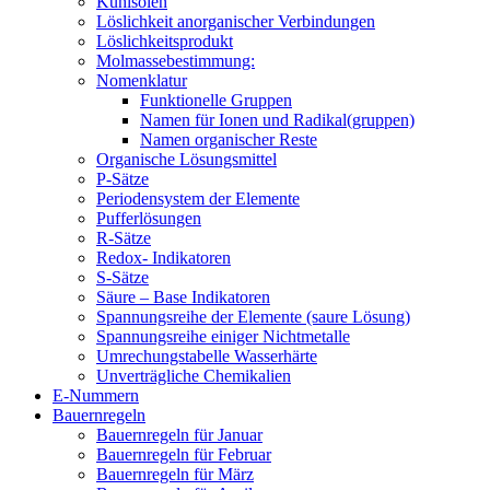
Kühlsolen
Löslichkeit anorganischer Verbindungen
Löslichkeitsprodukt
Molmassebestimmung:
Nomenklatur
Funktionelle Gruppen
Namen für Ionen und Radikal(gruppen)
Namen organischer Reste
Organische Lösungsmittel
P-Sätze
Periodensystem der Elemente
Pufferlösungen
R-Sätze
Redox- Indikatoren
S-Sätze
Säure – Base Indikatoren
Spannungsreihe der Elemente (saure Lösung)
Spannungsreihe einiger Nichtmetalle
Umrechungstabelle Wasserhärte
Unverträgliche Chemikalien
E-Nummern
Bauernregeln
Bauernregeln für Januar
Bauernregeln für Februar
Bauernregeln für März