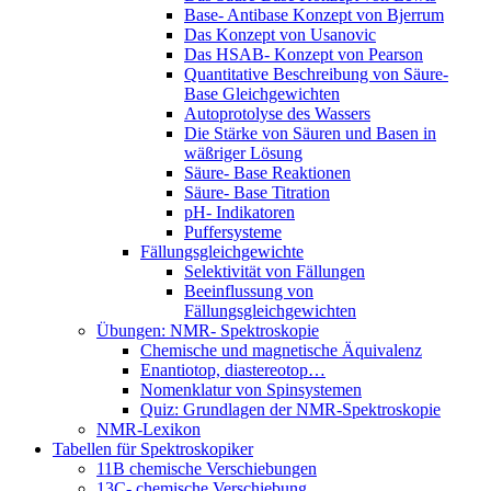
Base- Antibase Konzept von Bjerrum
Das Konzept von Usanovic
Das HSAB- Konzept von Pearson
Quantitative Beschreibung von Säure-
Base Gleichgewichten
Autoprotolyse des Wassers
Die Stärke von Säuren und Basen in
wäßriger Lösung
Säure- Base Reaktionen
Säure- Base Titration
pH- Indikatoren
Puffersysteme
Fällungsgleichgewichte
Selektivität von Fällungen
Beeinflussung von
Fällungsgleichgewichten
Übungen: NMR- Spektroskopie
Chemische und magnetische Äquivalenz
Enantiotop, diastereotop…
Nomenklatur von Spinsystemen
Quiz: Grundlagen der NMR-Spektroskopie
NMR-Lexikon
Tabellen für Spektroskopiker
11B chemische Verschiebungen
13C- chemische Verschiebung