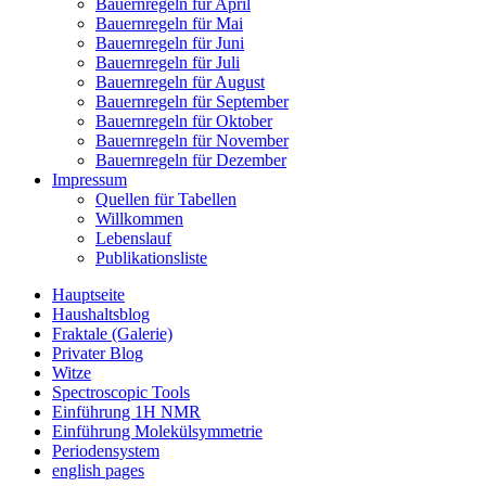
Bauernregeln für April
Bauernregeln für Mai
Bauernregeln für Juni
Bauernregeln für Juli
Bauernregeln für August
Bauernregeln für September
Bauernregeln für Oktober
Bauernregeln für November
Bauernregeln für Dezember
Impressum
Quellen für Tabellen
Willkommen
Lebenslauf
Publikationsliste
Hauptseite
Haushaltsblog
Fraktale (Galerie)
Privater Blog
Witze
Spectroscopic Tools
Einführung 1H NMR
Einführung Molekülsymmetrie
Periodensystem
english pages