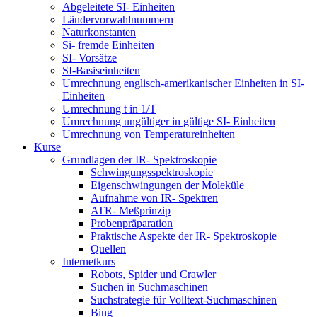
Abgeleitete SI- Einheiten
Ländervorwahlnummern
Naturkonstanten
Si- fremde Einheiten
SI- Vorsätze
SI-Basiseinheiten
Umrechnung englisch-amerikanischer Einheiten in SI-
Einheiten
Umrechnung t in 1/T
Umrechnung ungültiger in gültige SI- Einheiten
Umrechnung von Temperatureinheiten
Kurse
Grundlagen der IR- Spektroskopie
Schwingungsspektroskopie
Eigenschwingungen der Moleküle
Aufnahme von IR- Spektren
ATR- Meßprinzip
Probenpräparation
Praktische Aspekte der IR- Spektroskopie
Quellen
Internetkurs
Robots, Spider und Crawler
Suchen in Suchmaschinen
Suchstrategie für Volltext-Suchmaschinen
Bing