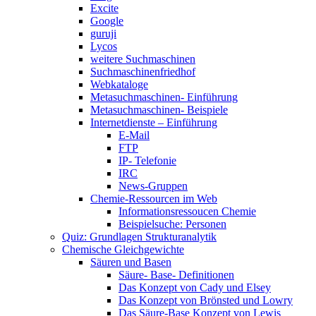
Excite
Google
guruji
Lycos
weitere Suchmaschinen
Suchmaschinenfriedhof
Webkataloge
Metasuchmaschinen- Einführung
Metasuchmaschinen- Beispiele
Internetdienste – Einführung
E-Mail
FTP
IP- Telefonie
IRC
News-Gruppen
Chemie-Ressourcen im Web
Informationsressoucen Chemie
Beispielsuche: Personen
Quiz: Grundlagen Strukturanalytik
Chemische Gleichgewichte
Säuren und Basen
Säure- Base- Definitionen
Das Konzept von Cady und Elsey
Das Konzept von Brönsted und Lowry
Das Säure-Base Konzept von Lewis