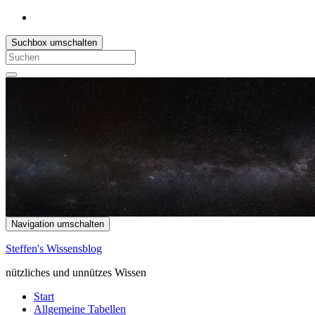
Suchbox umschalten
Search
for:
Navigation umschalten
Steffen's Wissensblog
nützliches und unnützes Wissen
Start
Allgemeine Tabellen