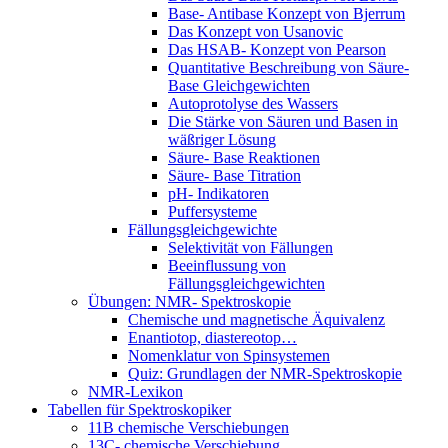
Base- Antibase Konzept von Bjerrum
Das Konzept von Usanovic
Das HSAB- Konzept von Pearson
Quantitative Beschreibung von Säure-
Base Gleichgewichten
Autoprotolyse des Wassers
Die Stärke von Säuren und Basen in
wäßriger Lösung
Säure- Base Reaktionen
Säure- Base Titration
pH- Indikatoren
Puffersysteme
Fällungsgleichgewichte
Selektivität von Fällungen
Beeinflussung von
Fällungsgleichgewichten
Übungen: NMR- Spektroskopie
Chemische und magnetische Äquivalenz
Enantiotop, diastereotop…
Nomenklatur von Spinsystemen
Quiz: Grundlagen der NMR-Spektroskopie
NMR-Lexikon
Tabellen für Spektroskopiker
11B chemische Verschiebungen
13C- chemische Verschiebung