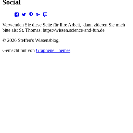
Social
Profil
Profil
Profil
Profil
Profil
von
von
von
von
von
steffen.thomas1
steto123
steffen3669
Steffen
steto123
Verwenden Sie diese Seite für Ihre Arbeit, dann zitieren Sie mich
auf
auf
auf
Thomas
auf
bitte als: St. Thomas; https://wissen.science-and-fun.de
Facebook
Twitter
Pinterest
auf
Twitch
anzeigen
anzeigen
anzeigen
Google+
anzeigen
© 2026 Steffen's Wissensblog.
anzeigen
Gemacht mit
von
Graphene Themes
.