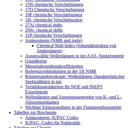
15N chemische Verschiebungen
17O Chemische Verschiebungen
19F chemische Verschiebungen
1H- chemische Verschiebungen
27Al chemical shifts
29Si- chemical shifts
31P chemische Verschiebungen
Aminosäuren (NMR und mehr)
Chemical Shift Index (Sekundärstruktur von
Aminosäuren)
Ausgewählte Wellenlängen in der AAS- Spektrometrie
Grundterme
Massenabsorptionskoeffizienten
Referenzverbindungen in der 1H NMR
Röntgenspektroskopie: Wellenlängen charakteristischer
Spektrallinien in pm
Verstärkungsfaktoren für NOE and INEPT
Experimente
Wellenlängen und Anregungsenergien von K- und L-
Absorptionskanten
Wichtige Emissionslinien in der Flammenphotometrie
Tabellen zur Biochemie
Aminosäuren- IUPAC Codes
IUPAC- Codes für Nukleotide
Tabellen zur Chemie