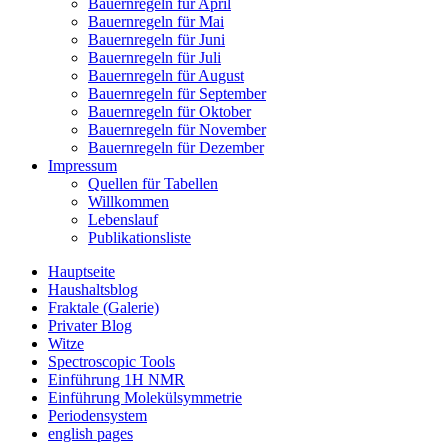
Bauernregeln für April
Bauernregeln für Mai
Bauernregeln für Juni
Bauernregeln für Juli
Bauernregeln für August
Bauernregeln für September
Bauernregeln für Oktober
Bauernregeln für November
Bauernregeln für Dezember
Impressum
Quellen für Tabellen
Willkommen
Lebenslauf
Publikationsliste
Hauptseite
Haushaltsblog
Fraktale (Galerie)
Privater Blog
Witze
Spectroscopic Tools
Einführung 1H NMR
Einführung Molekülsymmetrie
Periodensystem
english pages