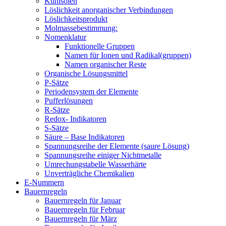
Kühlsolen
Löslichkeit anorganischer Verbindungen
Löslichkeitsprodukt
Molmassebestimmung:
Nomenklatur
Funktionelle Gruppen
Namen für Ionen und Radikal(gruppen)
Namen organischer Reste
Organische Lösungsmittel
P-Sätze
Periodensystem der Elemente
Pufferlösungen
R-Sätze
Redox- Indikatoren
S-Sätze
Säure – Base Indikatoren
Spannungsreihe der Elemente (saure Lösung)
Spannungsreihe einiger Nichtmetalle
Umrechungstabelle Wasserhärte
Unverträgliche Chemikalien
E-Nummern
Bauernregeln
Bauernregeln für Januar
Bauernregeln für Februar
Bauernregeln für März