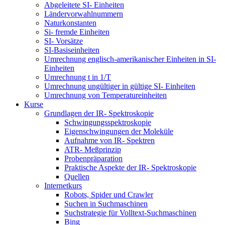
Abgeleitete SI- Einheiten
Ländervorwahlnummern
Naturkonstanten
Si- fremde Einheiten
SI- Vorsätze
SI-Basiseinheiten
Umrechnung englisch-amerikanischer Einheiten in SI-
Einheiten
Umrechnung t in 1/T
Umrechnung ungültiger in gültige SI- Einheiten
Umrechnung von Temperatureinheiten
Kurse
Grundlagen der IR- Spektroskopie
Schwingungsspektroskopie
Eigenschwingungen der Moleküle
Aufnahme von IR- Spektren
ATR- Meßprinzip
Probenpräparation
Praktische Aspekte der IR- Spektroskopie
Quellen
Internetkurs
Robots, Spider und Crawler
Suchen in Suchmaschinen
Suchstrategie für Volltext-Suchmaschinen
Bing