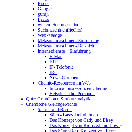
Excite
Google
guruji
Lycos
weitere Suchmaschinen
Suchmaschinenfriedhof
Webkataloge
Metasuchmaschinen- Einführung
Metasuchmaschinen- Beispiele
Internetdienste – Einführung
E-Mail
FTP
IP- Telefonie
IRC
News-Gruppen
Chemie-Ressourcen im Web
Informationsressoucen Chemie
Beispielsuche: Personen
Quiz: Grundlagen Strukturanalytik
Chemische Gleichgewichte
Säuren und Basen
Säure- Base- Definitionen
Das Konzept von Cady und Elsey
Das Konzept von Brönsted und Lowry
Das Säure-Base Konzept von Lewis