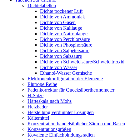
Dichtetabellen
Dichte trockener Luft
Dichte von Ammoniak
Dichte von Gasen
Dichte von Kalilauge
Dichte von Natronlauge
Dichte von Perchlorsäure
Dichte von Phosphorsäure
Dichte von Salpetersäure
Dichte von Salzsäure
Dichte von Schwefelsäure/Schwefeltrioxid
Dichte von Wasser
Ethanol-Wasser Gemische
Elektronenkonfiguration der Elemente
Elutrope Reihe
Fadenkorrektur für Quecksilberthermometer
H-Sätze
Härteskala nach Mohs
Heizbäder
Herstellung verdünnter Lösungen
Kältemittel
Konzentration handelsüblicher Säuren und Basen
Konzentrationsgrößen
Kovalente Einfachbindungsradien