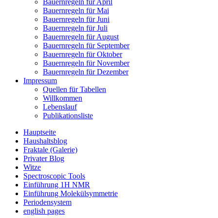
Bauernregeln für April
Bauernregeln für Mai
Bauernregeln für Juni
Bauernregeln für Juli
Bauernregeln für August
Bauernregeln für September
Bauernregeln für Oktober
Bauernregeln für November
Bauernregeln für Dezember
Impressum
Quellen für Tabellen
Willkommen
Lebenslauf
Publikationsliste
Hauptseite
Haushaltsblog
Fraktale (Galerie)
Privater Blog
Witze
Spectroscopic Tools
Einführung 1H NMR
Einführung Molekülsymmetrie
Periodensystem
english pages