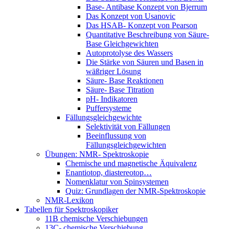
Base- Antibase Konzept von Bjerrum
Das Konzept von Usanovic
Das HSAB- Konzept von Pearson
Quantitative Beschreibung von Säure-
Base Gleichgewichten
Autoprotolyse des Wassers
Die Stärke von Säuren und Basen in
wäßriger Lösung
Säure- Base Reaktionen
Säure- Base Titration
pH- Indikatoren
Puffersysteme
Fällungsgleichgewichte
Selektivität von Fällungen
Beeinflussung von
Fällungsgleichgewichten
Übungen: NMR- Spektroskopie
Chemische und magnetische Äquivalenz
Enantiotop, diastereotop…
Nomenklatur von Spinsystemen
Quiz: Grundlagen der NMR-Spektroskopie
NMR-Lexikon
Tabellen für Spektroskopiker
11B chemische Verschiebungen
13C- chemische Verschiebung