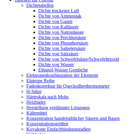
Dichtetabellen
Dichte trockener Luft
Dichte von Ammoniak
Dichte von Gasen
Dichte von Kalilauge
Dichte von Natronlauge
Dichte von Perchlorsäure
Dichte von Phosphorsäure
Dichte von Salpetersäure
Dichte von Salzsäure
Dichte von Schwefelsäure/Schwefeltrioxid
Dichte von Wasser
Ethanol-Wasser Gemische
Elektronenkonfiguration der Elemente
Elutrope Reihe
Fadenkorrektur für Quecksilberthermometer
H-Sätze
Härteskala nach Mohs
Heizbäder
Herstellung verdünnter Lösungen
Kältemittel
Konzentration handelsüblicher Säuren und Basen
Konzentrationsgrößen
Kovalente Einfachbindungsradien