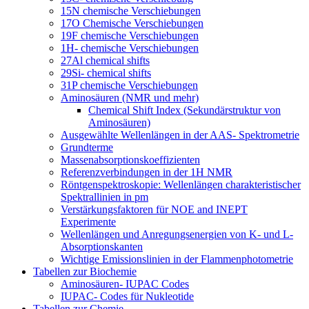
15N chemische Verschiebungen
17O Chemische Verschiebungen
19F chemische Verschiebungen
1H- chemische Verschiebungen
27Al chemical shifts
29Si- chemical shifts
31P chemische Verschiebungen
Aminosäuren (NMR und mehr)
Chemical Shift Index (Sekundärstruktur von
Aminosäuren)
Ausgewählte Wellenlängen in der AAS- Spektrometrie
Grundterme
Massenabsorptionskoeffizienten
Referenzverbindungen in der 1H NMR
Röntgenspektroskopie: Wellenlängen charakteristischer
Spektrallinien in pm
Verstärkungsfaktoren für NOE and INEPT
Experimente
Wellenlängen und Anregungsenergien von K- und L-
Absorptionskanten
Wichtige Emissionslinien in der Flammenphotometrie
Tabellen zur Biochemie
Aminosäuren- IUPAC Codes
IUPAC- Codes für Nukleotide
Tabellen zur Chemie