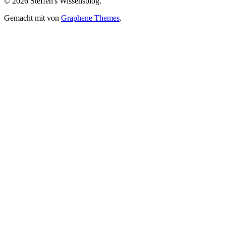
© 2026 Steffen's Wissensblog.
anzeigen
Gemacht mit
von
Graphene Themes
.