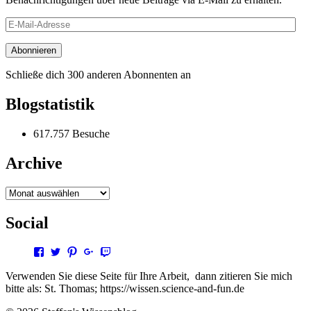
E-
Mail-
Adresse
Abonnieren
Schließe dich 300 anderen Abonnenten an
Blogstatistik
617.757 Besuche
Archive
Archive
Social
Profil
Profil
Profil
Profil
Profil
von
von
von
von
von
steffen.thomas1
steto123
steffen3669
Steffen
steto123
Verwenden Sie diese Seite für Ihre Arbeit, dann zitieren Sie mich
auf
auf
auf
Thomas
auf
bitte als: St. Thomas; https://wissen.science-and-fun.de
Facebook
Twitter
Pinterest
auf
Twitch
anzeigen
anzeigen
anzeigen
Google+
anzeigen