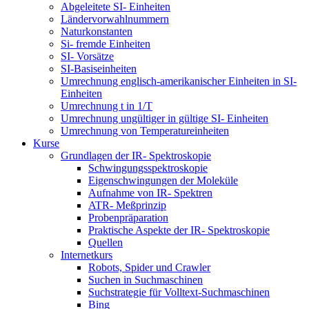
Abgeleitete SI- Einheiten
Ländervorwahlnummern
Naturkonstanten
Si- fremde Einheiten
SI- Vorsätze
SI-Basiseinheiten
Umrechnung englisch-amerikanischer Einheiten in SI-
Einheiten
Umrechnung t in 1/T
Umrechnung ungültiger in gültige SI- Einheiten
Umrechnung von Temperatureinheiten
Kurse
Grundlagen der IR- Spektroskopie
Schwingungsspektroskopie
Eigenschwingungen der Moleküle
Aufnahme von IR- Spektren
ATR- Meßprinzip
Probenpräparation
Praktische Aspekte der IR- Spektroskopie
Quellen
Internetkurs
Robots, Spider und Crawler
Suchen in Suchmaschinen
Suchstrategie für Volltext-Suchmaschinen
Bing