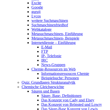
Excite
Google
guruji
Lycos
weitere Suchmaschinen
Suchmaschinenfriedhof
Webkataloge
Metasuchmaschinen- Einführung
Metasuchmaschinen- Beispiele
Internetdienste – Einführung
E-Mail
FTP
IP- Telefonie
IRC
News-Gruppen
Chemie-Ressourcen im Web
Informationsressoucen Chemie
Beispielsuche: Personen
Quiz: Grundlagen Strukturanalytik
Chemische Gleichgewichte
Säuren und Basen
Säure- Base- Definitionen
Das Konzept von Cady und Elsey
Das Konzept von Brönsted und Lowry
Das Säure-Base Konzept von Lewis