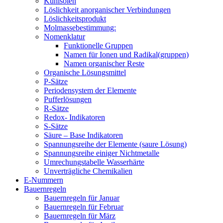
Kühlsolen
Löslichkeit anorganischer Verbindungen
Löslichkeitsprodukt
Molmassebestimmung:
Nomenklatur
Funktionelle Gruppen
Namen für Ionen und Radikal(gruppen)
Namen organischer Reste
Organische Lösungsmittel
P-Sätze
Periodensystem der Elemente
Pufferlösungen
R-Sätze
Redox- Indikatoren
S-Sätze
Säure – Base Indikatoren
Spannungsreihe der Elemente (saure Lösung)
Spannungsreihe einiger Nichtmetalle
Umrechungstabelle Wasserhärte
Unverträgliche Chemikalien
E-Nummern
Bauernregeln
Bauernregeln für Januar
Bauernregeln für Februar
Bauernregeln für März