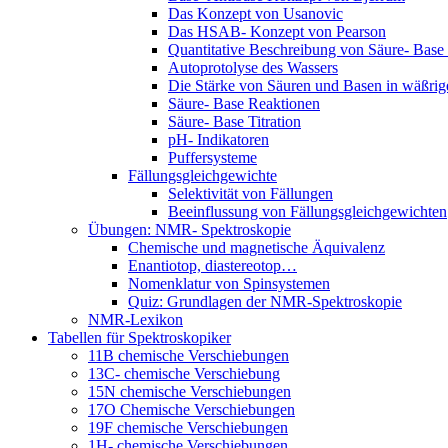
Das Konzept von Usanovic
Das HSAB- Konzept von Pearson
Quantitative Beschreibung von Säure- Base
Autoprotolyse des Wassers
Die Stärke von Säuren und Basen in wäßri
Säure- Base Reaktionen
Säure- Base Titration
pH- Indikatoren
Puffersysteme
Fällungsgleichgewichte
Selektivität von Fällungen
Beeinflussung von Fällungsgleichgewichten
Übungen: NMR- Spektroskopie
Chemische und magnetische Äquivalenz
Enantiotop, diastereotop…
Nomenklatur von Spinsystemen
Quiz: Grundlagen der NMR-Spektroskopie
NMR-Lexikon
Tabellen für Spektroskopiker
11B chemische Verschiebungen
13C- chemische Verschiebung
15N chemische Verschiebungen
17O Chemische Verschiebungen
19F chemische Verschiebungen
1H- chemische Verschiebungen