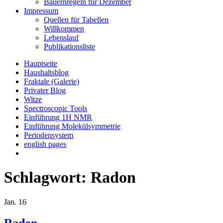
Bauernregeln für Dezember
Impressum
Quellen für Tabellen
Willkommen
Lebenslauf
Publikationsliste
Hauptseite
Haushaltsblog
Fraktale (Galerie)
Privater Blog
Witze
Spectroscopic Tools
Einführung 1H NMR
Einführung Molekülsymmetrie
Periodensystem
english pages
Schlagwort:
Radon
Jan.
16
Radon