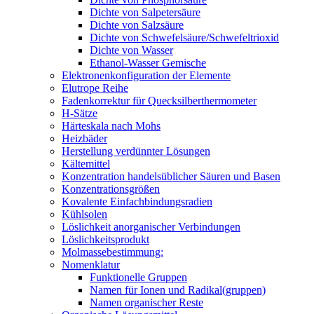
Dichte von Salpetersäure
Dichte von Salzsäure
Dichte von Schwefelsäure/Schwefeltrioxid
Dichte von Wasser
Ethanol-Wasser Gemische
Elektronenkonfiguration der Elemente
Elutrope Reihe
Fadenkorrektur für Quecksilberthermometer
H-Sätze
Härteskala nach Mohs
Heizbäder
Herstellung verdünnter Lösungen
Kältemittel
Konzentration handelsüblicher Säuren und Basen
Konzentrationsgrößen
Kovalente Einfachbindungsradien
Kühlsolen
Löslichkeit anorganischer Verbindungen
Löslichkeitsprodukt
Molmassebestimmung:
Nomenklatur
Funktionelle Gruppen
Namen für Ionen und Radikal(gruppen)
Namen organischer Reste