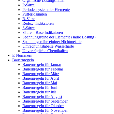
Organische Lösungsmittel
P-Sätze
Periodensystem der Elemente
Pufferlösungen
R-Sätze
Redox- Indikatoren
S-Sätze
Säure – Base Indikatoren
Spannungsreihe der Elemente (saure Lösung)
Spannungsreihe einiger Nichtmetalle
Umrechungstabelle Wasserhärte
Unverträgliche Chemikalien
E-Nummern
Bauernregeln
Bauernregeln für Januar
Bauernregeln für Februar
Bauernregeln für März
Bauernregeln für April
Bauernregeln für Mai
Bauernregeln für Juni
Bauernregeln für Juli
Bauernregeln für August
Bauernregeln für September
Bauernregeln für Oktober
Bauernregeln für November