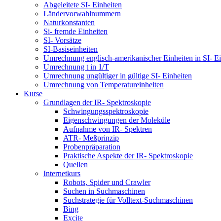
Abgeleitete SI- Einheiten
Ländervorwahlnummern
Naturkonstanten
Si- fremde Einheiten
SI- Vorsätze
SI-Basiseinheiten
Umrechnung englisch-amerikanischer Einheiten in SI- Ei
Umrechnung t in 1/T
Umrechnung ungültiger in gültige SI- Einheiten
Umrechnung von Temperatureinheiten
Kurse
Grundlagen der IR- Spektroskopie
Schwingungsspektroskopie
Eigenschwingungen der Moleküle
Aufnahme von IR- Spektren
ATR- Meßprinzip
Probenpräparation
Praktische Aspekte der IR- Spektroskopie
Quellen
Internetkurs
Robots, Spider und Crawler
Suchen in Suchmaschinen
Suchstrategie für Volltext-Suchmaschinen
Bing
Excite