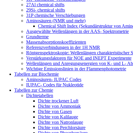
27Al chemical shifts
29Si- chemical shifts
31P chemische Verschiebungen
Aminosäuren (NMR und mehr)
Chemical Shift Index (Sekundärstruktur von Amin
Ausgewählte Wellenlängen in der AAS- Spektrometrie
Grundterme
Massenabsorptionskoeffizienten
Referenzverbindungen in der 1H NMR
Röntgenspektroskopie: Wellenlängen charakteristischer S
Verstärkungsfaktoren für NOE and INEPT Experimente
Wellenlängen und Anregungsenergien von K- und L- Ab
Wichtige Emissionslinien in der Flammenphotometrie
Tabellen zur Biochemie
Aminosäuren- IUPAC Codes
IUPAC- Codes für Nukleotide
Tabellen zur Chemie
Dichtetabellen
Dichte trockener Luft
Dichte von Ammoniak
Dichte von Gasen
Dichte von Kalilauge
Dichte von Natronlauge
Dichte von Perchlorsäure
Dichte von Phosphorsäure