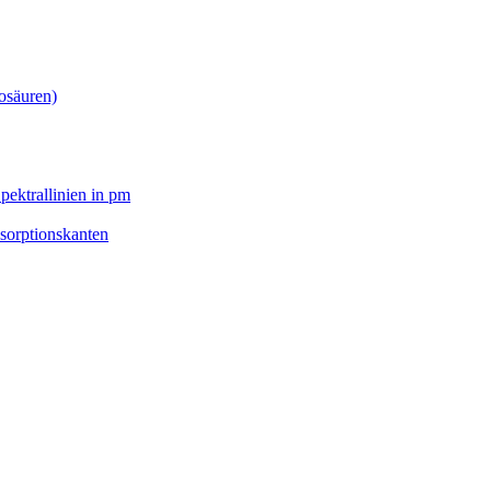
osäuren)
pektrallinien in pm
sorptionskanten