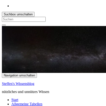
Suchbox umschalten
Search
for:
Navigation umschalten
Steffen's Wissensblog
nützliches und unnützes Wissen
Start
Allgemeine Tabellen