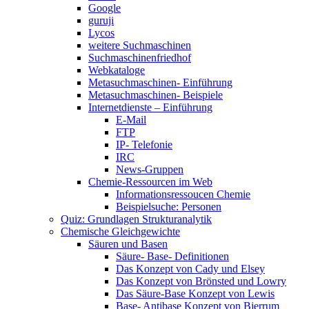
Google
guruji
Lycos
weitere Suchmaschinen
Suchmaschinenfriedhof
Webkataloge
Metasuchmaschinen- Einführung
Metasuchmaschinen- Beispiele
Internetdienste – Einführung
E-Mail
FTP
IP- Telefonie
IRC
News-Gruppen
Chemie-Ressourcen im Web
Informationsressoucen Chemie
Beispielsuche: Personen
Quiz: Grundlagen Strukturanalytik
Chemische Gleichgewichte
Säuren und Basen
Säure- Base- Definitionen
Das Konzept von Cady und Elsey
Das Konzept von Brönsted und Lowry
Das Säure-Base Konzept von Lewis
Base- Antibase Konzept von Bjerrum