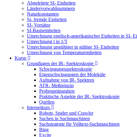
Abgeleitete SI- Einheiten
Ländervorwahlnummern
Naturkonstanten
Si- fremde Einheiten
SI- Vorsätze
SI-Basiseinheiten
Umrechnung englisch-amerikanischer Einheiten in SI- Ei
Umrechnung t in 1/T
Umrechnung ungültiger in gültige SI- Einheiten
Umrechnung von Temperatureinheiten
Kurse
Grundlagen der IR- Spektroskopie
Schwingungsspektroskopie
Eigenschwingungen der Moleküle
Aufnahme von IR- Spektren
ATR- Meßprinzip
Probenpräparation
Praktische Aspekte der IR- Spektroskopie
Quellen
Internetkurs
Robots, Spider und Crawler
Suchen in Suchmaschinen
Suchstrategie für Volltext-Suchmaschinen
Bing
Excite