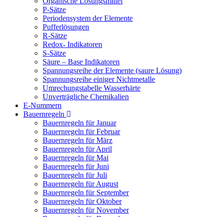
Organische Lösungsmittel
P-Sätze
Periodensystem der Elemente
Pufferlösungen
R-Sätze
Redox- Indikatoren
S-Sätze
Säure – Base Indikatoren
Spannungsreihe der Elemente (saure Lösung)
Spannungsreihe einiger Nichtmetalle
Umrechungstabelle Wasserhärte
Unverträgliche Chemikalien
E-Nummern
Bauernregeln
Bauernregeln für Januar
Bauernregeln für Februar
Bauernregeln für März
Bauernregeln für April
Bauernregeln für Mai
Bauernregeln für Juni
Bauernregeln für Juli
Bauernregeln für August
Bauernregeln für September
Bauernregeln für Oktober
Bauernregeln für November