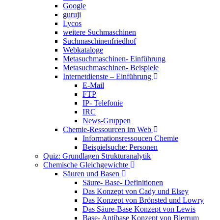
Google
guruji
Lycos
weitere Suchmaschinen
Suchmaschinenfriedhof
Webkataloge
Metasuchmaschinen- Einführung
Metasuchmaschinen- Beispiele
Internetdienste – Einführung
E-Mail
FTP
IP- Telefonie
IRC
News-Gruppen
Chemie-Ressourcen im Web
Informationsressoucen Chemie
Beispielsuche: Personen
Quiz: Grundlagen Strukturanalytik
Chemische Gleichgewichte
Säuren und Basen
Säure- Base- Definitionen
Das Konzept von Cady und Elsey
Das Konzept von Brönsted und Lowry
Das Säure-Base Konzept von Lewis
Base- Antibase Konzept von Bjerrum