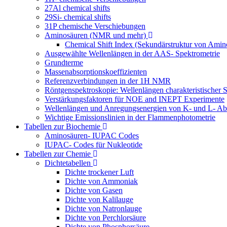
27Al chemical shifts
29Si- chemical shifts
31P chemische Verschiebungen
Aminosäuren (NMR und mehr)
Chemical Shift Index (Sekundärstruktur von Amin
Ausgewählte Wellenlängen in der AAS- Spektrometrie
Grundterme
Massenabsorptionskoeffizienten
Referenzverbindungen in der 1H NMR
Röntgenspektroskopie: Wellenlängen charakteristischer S
Verstärkungsfaktoren für NOE and INEPT Experimente
Wellenlängen und Anregungsenergien von K- und L- Ab
Wichtige Emissionslinien in der Flammenphotometrie
Tabellen zur Biochemie
Aminosäuren- IUPAC Codes
IUPAC- Codes für Nukleotide
Tabellen zur Chemie
Dichtetabellen
Dichte trockener Luft
Dichte von Ammoniak
Dichte von Gasen
Dichte von Kalilauge
Dichte von Natronlauge
Dichte von Perchlorsäure
Dichte von Phosphorsäure