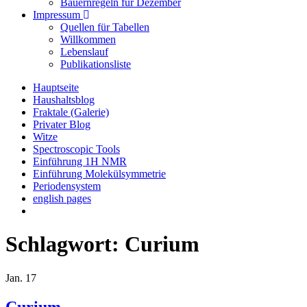
Bauernregeln für Dezember
Impressum
Quellen für Tabellen
Willkommen
Lebenslauf
Publikationsliste
Hauptseite
Haushaltsblog
Fraktale (Galerie)
Privater Blog
Witze
Spectroscopic Tools
Einführung 1H NMR
Einführung Molekülsymmetrie
Periodensystem
english pages
Schlagwort:
Curium
Jan.
17
Curium