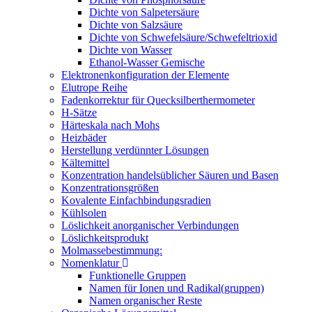
Dichte von Salpetersäure
Dichte von Salzsäure
Dichte von Schwefelsäure/Schwefeltrioxid
Dichte von Wasser
Ethanol-Wasser Gemische
Elektronenkonfiguration der Elemente
Elutrope Reihe
Fadenkorrektur für Quecksilberthermometer
H-Sätze
Härteskala nach Mohs
Heizbäder
Herstellung verdünnter Lösungen
Kältemittel
Konzentration handelsüblicher Säuren und Basen
Konzentrationsgrößen
Kovalente Einfachbindungsradien
Kühlsolen
Löslichkeit anorganischer Verbindungen
Löslichkeitsprodukt
Molmassebestimmung:
Nomenklatur
Funktionelle Gruppen
Namen für Ionen und Radikal(gruppen)
Namen organischer Reste