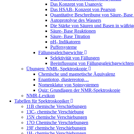
Das Konzept von Usanovic
Das HSAB- Konzept von Pearson
Quantitative Beschreibung von Säure- Base
Autoprotolyse des Wassers
Die Stärke von Säuren und Basen in wäßri
Säure- Base Reaktionen
Säure- Base Titration
pH- Indikatoren
Puffersysteme
Fällungsgleichgewichte
Selektivität von Fällungen
Beeinflussung von Fällungsgleichgewichten
Übungen: NMR- Spektroskopie
Chemische und magnetische Äquivalenz
Enantiotop, diastereotop…
Nomenklatur von Spinsystemen
Quiz: Grundlagen der NMR-Spektroskopie
NMR-Lexikon
Tabellen für Spektroskopiker
11B chemische Verschiebungen
13C- chemische Verschiebung
15N chemische Verschiebungen
17O Chemische Verschiebungen
19F chemische Verschiebungen
1H- chemische Verschiebungen