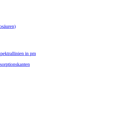
osäuren)
pektrallinien in pm
sorptionskanten