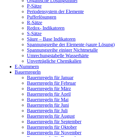
Organische Lösungsmittel
P-Sätze
Periodensystem der Elemente
Pufferlösungen
R-Sätze
Redox- Indikatoren
S-Sätze
Säure – Base Indikatoren
Spannungsreihe der Elemente (saure Lösung)
Spannungsreihe einiger Nichtmetalle
Umrechungstabelle Wasserhärte
Unverträgliche Chemikalien
E-Nummern
Bauernregeln
Bauernregeln für Januar
Bauernregeln für Februar
Bauernregeln für März
Bauernregeln für April
Bauernregeln für Mai
Bauernregeln für Juni
Bauernregeln für Juli
Bauernregeln für August
Bauernregeln für September
Bauernregeln für Oktober
Bauernregeln für November