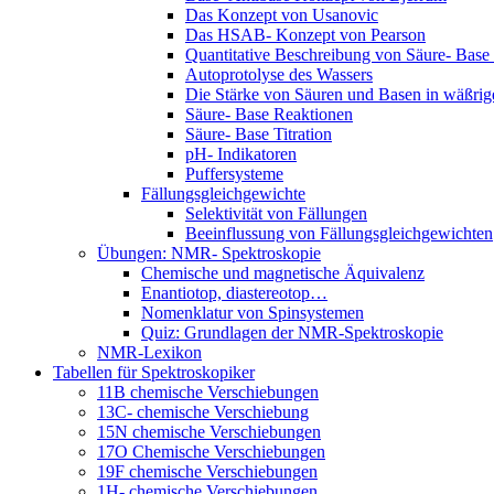
Das Konzept von Usanovic
Das HSAB- Konzept von Pearson
Quantitative Beschreibung von Säure- Base
Autoprotolyse des Wassers
Die Stärke von Säuren und Basen in wäßri
Säure- Base Reaktionen
Säure- Base Titration
pH- Indikatoren
Puffersysteme
Fällungsgleichgewichte
Selektivität von Fällungen
Beeinflussung von Fällungsgleichgewichten
Übungen: NMR- Spektroskopie
Chemische und magnetische Äquivalenz
Enantiotop, diastereotop…
Nomenklatur von Spinsystemen
Quiz: Grundlagen der NMR-Spektroskopie
NMR-Lexikon
Tabellen für Spektroskopiker
11B chemische Verschiebungen
13C- chemische Verschiebung
15N chemische Verschiebungen
17O Chemische Verschiebungen
19F chemische Verschiebungen
1H- chemische Verschiebungen