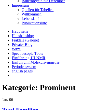
Bauernregeln für Dezember
Impressum
Quellen für Tabellen
Willkommen
Lebenslauf
Publikationsliste
Hauptseite
Haushaltsblog
Fraktale (Galerie)
Privater Blog
Witze
Spectroscopic Tools
Einführung 1H NMR
Einführung Molekülsymmetrie
Periodensystem
english pages
Kategorie:
Prominent
Jan.
06
Zwei Familien