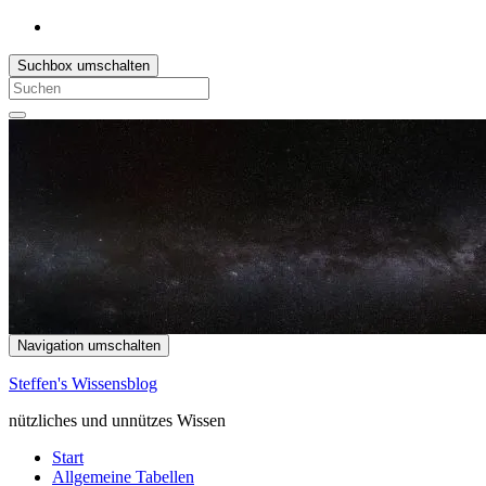
Suchbox umschalten
Search
for:
Navigation umschalten
Steffen's Wissensblog
nützliches und unnützes Wissen
Start
Allgemeine Tabellen