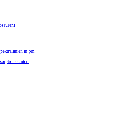
osäuren)
pektrallinien in pm
sorptionskanten