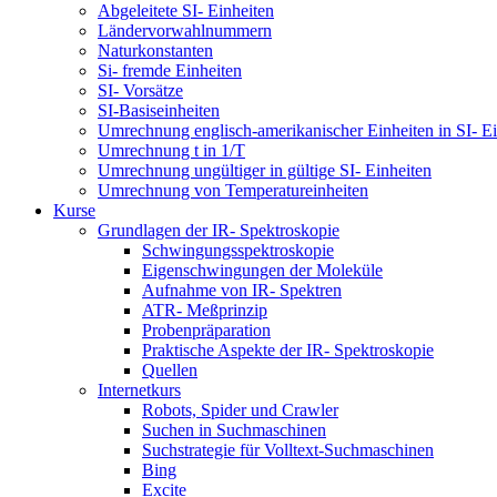
Abgeleitete SI- Einheiten
Ländervorwahlnummern
Naturkonstanten
Si- fremde Einheiten
SI- Vorsätze
SI-Basiseinheiten
Umrechnung englisch-amerikanischer Einheiten in SI- Ei
Umrechnung t in 1/T
Umrechnung ungültiger in gültige SI- Einheiten
Umrechnung von Temperatureinheiten
Kurse
Grundlagen der IR- Spektroskopie
Schwingungsspektroskopie
Eigenschwingungen der Moleküle
Aufnahme von IR- Spektren
ATR- Meßprinzip
Probenpräparation
Praktische Aspekte der IR- Spektroskopie
Quellen
Internetkurs
Robots, Spider und Crawler
Suchen in Suchmaschinen
Suchstrategie für Volltext-Suchmaschinen
Bing
Excite