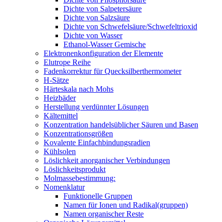
Dichte von Salpetersäure
Dichte von Salzsäure
Dichte von Schwefelsäure/Schwefeltrioxid
Dichte von Wasser
Ethanol-Wasser Gemische
Elektronenkonfiguration der Elemente
Elutrope Reihe
Fadenkorrektur für Quecksilberthermometer
H-Sätze
Härteskala nach Mohs
Heizbäder
Herstellung verdünnter Lösungen
Kältemittel
Konzentration handelsüblicher Säuren und Basen
Konzentrationsgrößen
Kovalente Einfachbindungsradien
Kühlsolen
Löslichkeit anorganischer Verbindungen
Löslichkeitsprodukt
Molmassebestimmung:
Nomenklatur
Funktionelle Gruppen
Namen für Ionen und Radikal(gruppen)
Namen organischer Reste