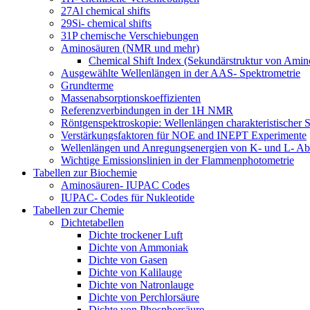
27Al chemical shifts
29Si- chemical shifts
31P chemische Verschiebungen
Aminosäuren (NMR und mehr)
Chemical Shift Index (Sekundärstruktur von Amin
Ausgewählte Wellenlängen in der AAS- Spektrometrie
Grundterme
Massenabsorptionskoeffizienten
Referenzverbindungen in der 1H NMR
Röntgenspektroskopie: Wellenlängen charakteristischer S
Verstärkungsfaktoren für NOE and INEPT Experimente
Wellenlängen und Anregungsenergien von K- und L- Ab
Wichtige Emissionslinien in der Flammenphotometrie
Tabellen zur Biochemie
Aminosäuren- IUPAC Codes
IUPAC- Codes für Nukleotide
Tabellen zur Chemie
Dichtetabellen
Dichte trockener Luft
Dichte von Ammoniak
Dichte von Gasen
Dichte von Kalilauge
Dichte von Natronlauge
Dichte von Perchlorsäure
Dichte von Phosphorsäure