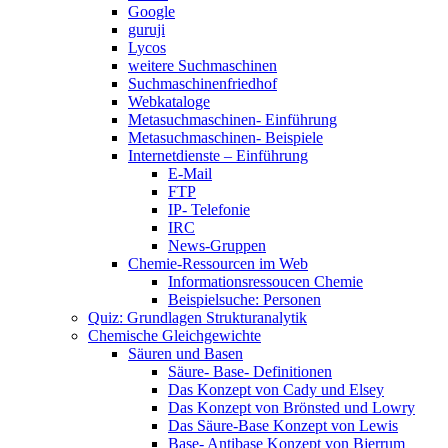
Google
guruji
Lycos
weitere Suchmaschinen
Suchmaschinenfriedhof
Webkataloge
Metasuchmaschinen- Einführung
Metasuchmaschinen- Beispiele
Internetdienste – Einführung
E-Mail
FTP
IP- Telefonie
IRC
News-Gruppen
Chemie-Ressourcen im Web
Informationsressoucen Chemie
Beispielsuche: Personen
Quiz: Grundlagen Strukturanalytik
Chemische Gleichgewichte
Säuren und Basen
Säure- Base- Definitionen
Das Konzept von Cady und Elsey
Das Konzept von Brönsted und Lowry
Das Säure-Base Konzept von Lewis
Base- Antibase Konzept von Bjerrum