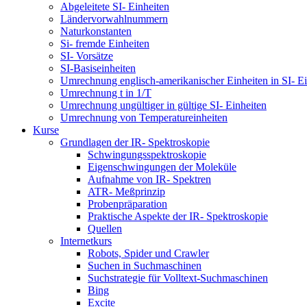
Abgeleitete SI- Einheiten
Ländervorwahlnummern
Naturkonstanten
Si- fremde Einheiten
SI- Vorsätze
SI-Basiseinheiten
Umrechnung englisch-amerikanischer Einheiten in SI- Ei
Umrechnung t in 1/T
Umrechnung ungültiger in gültige SI- Einheiten
Umrechnung von Temperatureinheiten
Kurse
Grundlagen der IR- Spektroskopie
Schwingungsspektroskopie
Eigenschwingungen der Moleküle
Aufnahme von IR- Spektren
ATR- Meßprinzip
Probenpräparation
Praktische Aspekte der IR- Spektroskopie
Quellen
Internetkurs
Robots, Spider und Crawler
Suchen in Suchmaschinen
Suchstrategie für Volltext-Suchmaschinen
Bing
Excite