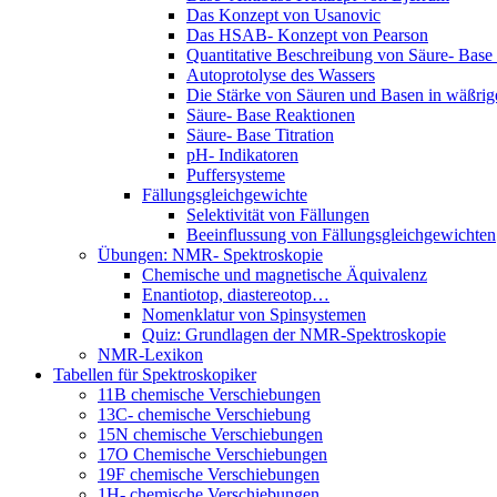
Das Konzept von Usanovic
Das HSAB- Konzept von Pearson
Quantitative Beschreibung von Säure- Base
Autoprotolyse des Wassers
Die Stärke von Säuren und Basen in wäßri
Säure- Base Reaktionen
Säure- Base Titration
pH- Indikatoren
Puffersysteme
Fällungsgleichgewichte
Selektivität von Fällungen
Beeinflussung von Fällungsgleichgewichten
Übungen: NMR- Spektroskopie
Chemische und magnetische Äquivalenz
Enantiotop, diastereotop…
Nomenklatur von Spinsystemen
Quiz: Grundlagen der NMR-Spektroskopie
NMR-Lexikon
Tabellen für Spektroskopiker
11B chemische Verschiebungen
13C- chemische Verschiebung
15N chemische Verschiebungen
17O Chemische Verschiebungen
19F chemische Verschiebungen
1H- chemische Verschiebungen