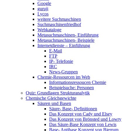
Google
guruji
Lycos
weitere Suchmaschinen
Suchmaschinenfriedhof
Webkataloge
Metasuchmaschinen- Einführung
Metasuchmaschinen- Beispiele
Internetdienste – Einführung
E-Mail
FTP
IP- Telefonie
IRC
News-Gruppen
Chemie-Ressourcen im Web
Informationsressoucen Chemie
Beispielsuche: Personen
Quiz: Grundlagen Strukturanalytik
Chemische Gleichgewichte
Säuren und Basen
Säure- Base- Definitionen
Das Konzept von Cady und Elsey
Das Konzept von Brönsted und Lowry
Das Säure-Base Konzept von Lewis
Base- Antibase Konzept von Bjerrum