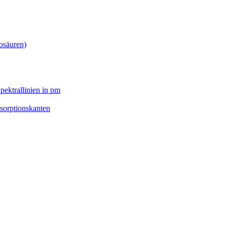
osäuren)
pektrallinien in pm
sorptionskanten