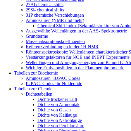
27Al chemical shifts
29Si- chemical shifts
31P chemische Verschiebungen
Aminosäuren (NMR und mehr)
Chemical Shift Index (Sekundärstruktur von Amin
Ausgewählte Wellenlängen in der AAS- Spektrometrie
Grundterme
Massenabsorptionskoeffizienten
Referenzverbindungen in der 1H NMR
Röntgenspektroskopie: Wellenlängen charakteristischer S
Verstärkungsfaktoren für NOE and INEPT Experimente
Wellenlängen und Anregungsenergien von K- und L- Ab
Wichtige Emissionslinien in der Flammenphotometrie
Tabellen zur Biochemie
Aminosäuren- IUPAC Codes
IUPAC- Codes für Nukleotide
Tabellen zur Chemie
Dichtetabellen
Dichte trockener Luft
Dichte von Ammoniak
Dichte von Gasen
Dichte von Kalilauge
Dichte von Natronlauge
Dichte von Perchlorsäure
Dichte von Phosphorsäure