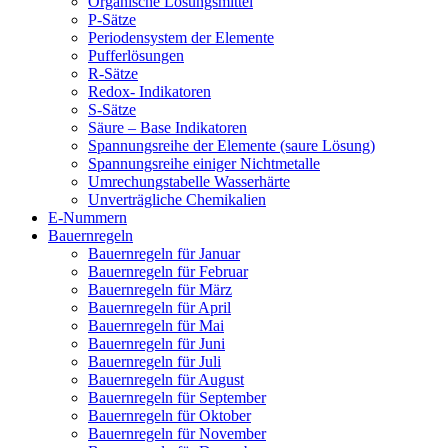
Organische Lösungsmittel
P-Sätze
Periodensystem der Elemente
Pufferlösungen
R-Sätze
Redox- Indikatoren
S-Sätze
Säure – Base Indikatoren
Spannungsreihe der Elemente (saure Lösung)
Spannungsreihe einiger Nichtmetalle
Umrechungstabelle Wasserhärte
Unverträgliche Chemikalien
E-Nummern
Bauernregeln
Bauernregeln für Januar
Bauernregeln für Februar
Bauernregeln für März
Bauernregeln für April
Bauernregeln für Mai
Bauernregeln für Juni
Bauernregeln für Juli
Bauernregeln für August
Bauernregeln für September
Bauernregeln für Oktober
Bauernregeln für November