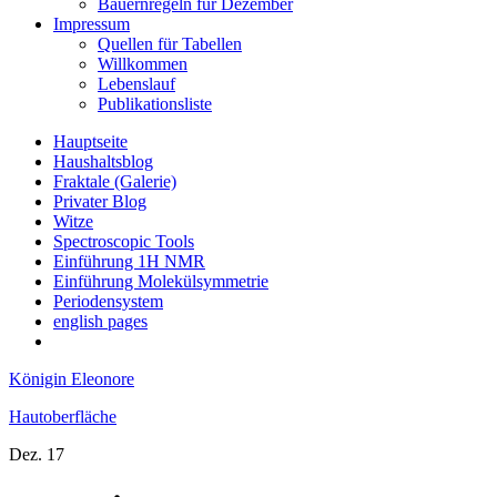
Bauernregeln für Dezember
Impressum
Quellen für Tabellen
Willkommen
Lebenslauf
Publikationsliste
Hauptseite
Haushaltsblog
Fraktale (Galerie)
Privater Blog
Witze
Spectroscopic Tools
Einführung 1H NMR
Einführung Molekülsymmetrie
Periodensystem
english pages
Königin Eleonore
Hautoberfläche
Dez.
17