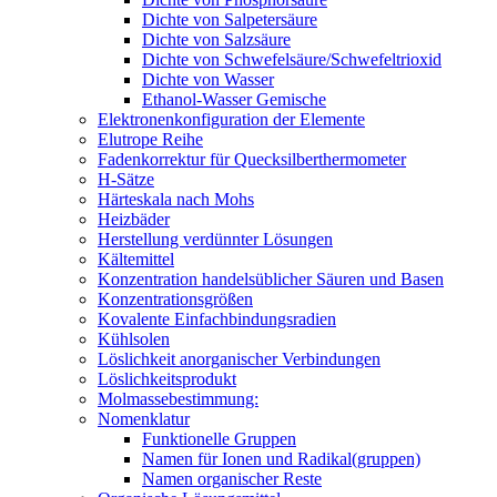
Dichte von Salpetersäure
Dichte von Salzsäure
Dichte von Schwefelsäure/Schwefeltrioxid
Dichte von Wasser
Ethanol-Wasser Gemische
Elektronenkonfiguration der Elemente
Elutrope Reihe
Fadenkorrektur für Quecksilberthermometer
H-Sätze
Härteskala nach Mohs
Heizbäder
Herstellung verdünnter Lösungen
Kältemittel
Konzentration handelsüblicher Säuren und Basen
Konzentrationsgrößen
Kovalente Einfachbindungsradien
Kühlsolen
Löslichkeit anorganischer Verbindungen
Löslichkeitsprodukt
Molmassebestimmung:
Nomenklatur
Funktionelle Gruppen
Namen für Ionen und Radikal(gruppen)
Namen organischer Reste