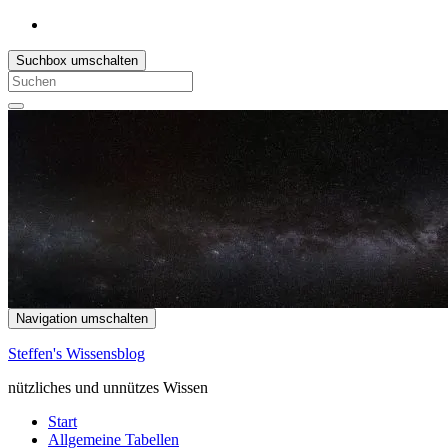
Suchbox umschalten
Search
for:
Navigation umschalten
Steffen's Wissensblog
nützliches und unnützes Wissen
Start
Allgemeine Tabellen