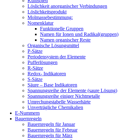
Kühlsolen
Löslichkeit anorganischer Verbindungen
Löslichkeitsprodukt
Molmassebestimmung:
Nomenklatur
Funktionelle Gruppen
Namen für Ionen und Radikal(gruppen)
Namen organischer Reste
Organische Lösungsmittel
P-Sätze
Periodensystem der Elemente
Pufferlösungen
R-Sätze
Redox- Indikatoren
S-Sätze
Säure – Base Indikatoren
Spannungsreihe der Elemente (saure Lösung)
Spannungsreihe einiger Nichtmetalle
Umrechungstabelle Wasserhärte
Unverträgliche Chemikalien
E-Nummern
Bauernregeln
Bauernregeln für Januar
Bauernregeln für Februar
Bauernregeln für März