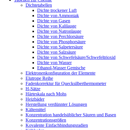
Dichtetabellen
Dichte trockener Luft
Dichte von Ammoniak
Dichte von Gasen
Dichte von Kalilauge
Dichte von Natronlauge
Dichte von Perchlorsäure
Dichte von Phosphorsäure
Dichte von Salpetersäure
Dichte von Salzsäure
Dichte von Schwefelsäure/Schwefeltrioxid
Dichte von Wasser
Ethanol-Wasser Gemische
Elektronenkonfiguration der Elemente
Elutrope Reihe
Fadenkorrektur für Quecksilberthermometer
H-Sätze
Härteskala nach Mohs
Heizbäder
Herstellung verdünnter Lösungen
Kältemittel
Konzentration handelsüblicher Säuren und Basen
Konzentrationsgrößen
Kovalente Einfachbindungsradien