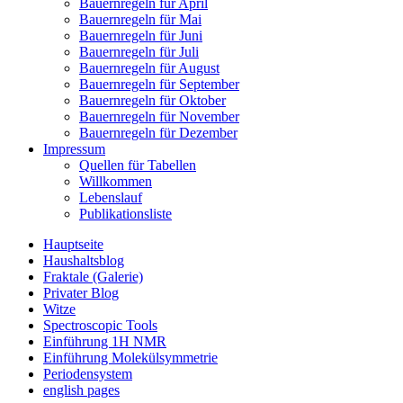
Bauernregeln für April
Bauernregeln für Mai
Bauernregeln für Juni
Bauernregeln für Juli
Bauernregeln für August
Bauernregeln für September
Bauernregeln für Oktober
Bauernregeln für November
Bauernregeln für Dezember
Impressum
Quellen für Tabellen
Willkommen
Lebenslauf
Publikationsliste
Hauptseite
Haushaltsblog
Fraktale (Galerie)
Privater Blog
Witze
Spectroscopic Tools
Einführung 1H NMR
Einführung Molekülsymmetrie
Periodensystem
english pages