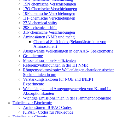
15N chemische Verschiebungen
17O Chemische Verschiebungen
19F chemische Verschiebungen
1H- chemische Verschiebungen
27Al chemical shifts
29Si- chemical shifts
31P chemische Verschiebungen
Aminosäuren (NMR und mehr)
Chemical Shift Index (Sekundärstruktur von
Aminosäuren)
Ausgewählte Wellenlängen in der AAS- Spektrometrie
Grundterme
Massenabsorptionskoeffizienten
Referenzverbindungen in der 1H NMR
Röntgenspektroskopie: Wellenlängen charakteristischer
Spektrallinien in pm
Verstärkungsfaktoren für NOE and INEPT
Experimente
Wellenlängen und Anregungsenergien von K- und L-
Absorptionskanten
Wichtige Emissionslinien in der Flammenphotometrie
Tabellen zur Biochemie
Aminosäuren- IUPAC Codes
IUPAC- Codes für Nukleotide
Tabellen zur Chemie