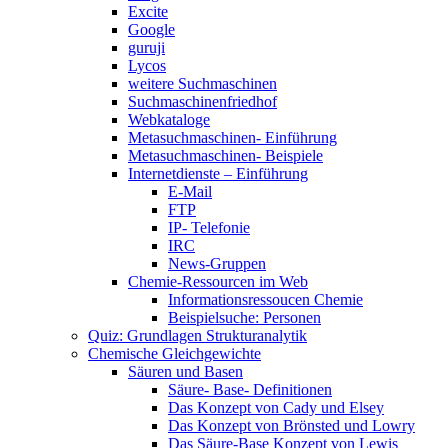
Excite
Google
guruji
Lycos
weitere Suchmaschinen
Suchmaschinenfriedhof
Webkataloge
Metasuchmaschinen- Einführung
Metasuchmaschinen- Beispiele
Internetdienste – Einführung
E-Mail
FTP
IP- Telefonie
IRC
News-Gruppen
Chemie-Ressourcen im Web
Informationsressoucen Chemie
Beispielsuche: Personen
Quiz: Grundlagen Strukturanalytik
Chemische Gleichgewichte
Säuren und Basen
Säure- Base- Definitionen
Das Konzept von Cady und Elsey
Das Konzept von Brönsted und Lowry
Das Säure-Base Konzept von Lewis