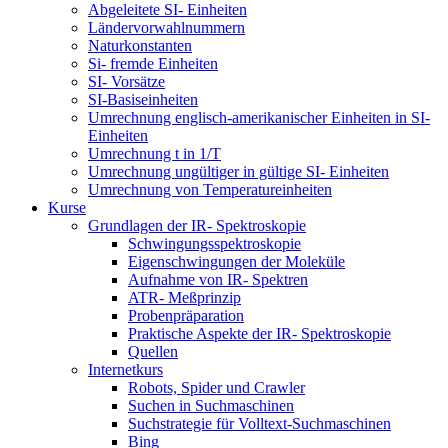
Abgeleitete SI- Einheiten
Ländervorwahlnummern
Naturkonstanten
Si- fremde Einheiten
SI- Vorsätze
SI-Basiseinheiten
Umrechnung englisch-amerikanischer Einheiten in SI-
Einheiten
Umrechnung t in 1/T
Umrechnung ungültiger in gültige SI- Einheiten
Umrechnung von Temperatureinheiten
Kurse
Grundlagen der IR- Spektroskopie
Schwingungsspektroskopie
Eigenschwingungen der Moleküle
Aufnahme von IR- Spektren
ATR- Meßprinzip
Probenpräparation
Praktische Aspekte der IR- Spektroskopie
Quellen
Internetkurs
Robots, Spider und Crawler
Suchen in Suchmaschinen
Suchstrategie für Volltext-Suchmaschinen
Bing