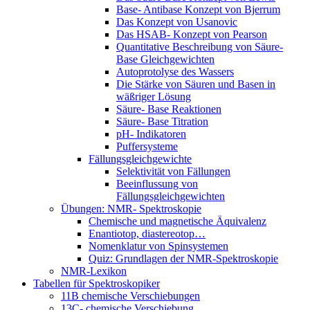
Base- Antibase Konzept von Bjerrum
Das Konzept von Usanovic
Das HSAB- Konzept von Pearson
Quantitative Beschreibung von Säure-
Base Gleichgewichten
Autoprotolyse des Wassers
Die Stärke von Säuren und Basen in
wäßriger Lösung
Säure- Base Reaktionen
Säure- Base Titration
pH- Indikatoren
Puffersysteme
Fällungsgleichgewichte
Selektivität von Fällungen
Beeinflussung von
Fällungsgleichgewichten
Übungen: NMR- Spektroskopie
Chemische und magnetische Äquivalenz
Enantiotop, diastereotop…
Nomenklatur von Spinsystemen
Quiz: Grundlagen der NMR-Spektroskopie
NMR-Lexikon
Tabellen für Spektroskopiker
11B chemische Verschiebungen
13C- chemische Verschiebung