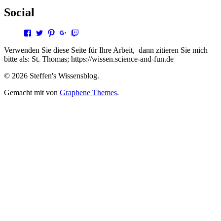
Social
Profil
Profil
Profil
Profil
Profil
von
von
von
von
von
steffen.thomas1
steto123
steffen3669
Steffen
steto123
Verwenden Sie diese Seite für Ihre Arbeit, dann zitieren Sie mich
auf
auf
auf
Thomas
auf
bitte als: St. Thomas; https://wissen.science-and-fun.de
Facebook
Twitter
Pinterest
auf
Twitch
anzeigen
anzeigen
anzeigen
Google+
anzeigen
© 2026 Steffen's Wissensblog.
anzeigen
Gemacht mit
von
Graphene Themes
.