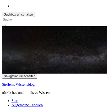
Suchbox umschalten
Search
for:
Navigation umschalten
Steffen's Wissensblog
nützliches und unnützes Wissen
Start
Allgemeine Tabellen