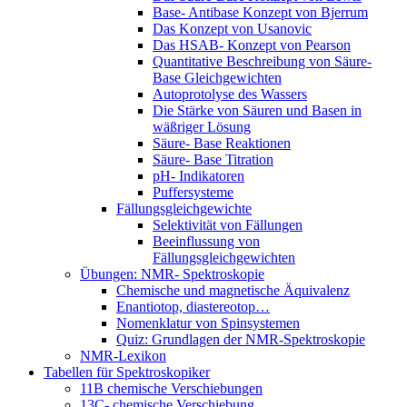
Base- Antibase Konzept von Bjerrum
Das Konzept von Usanovic
Das HSAB- Konzept von Pearson
Quantitative Beschreibung von Säure-
Base Gleichgewichten
Autoprotolyse des Wassers
Die Stärke von Säuren und Basen in
wäßriger Lösung
Säure- Base Reaktionen
Säure- Base Titration
pH- Indikatoren
Puffersysteme
Fällungsgleichgewichte
Selektivität von Fällungen
Beeinflussung von
Fällungsgleichgewichten
Übungen: NMR- Spektroskopie
Chemische und magnetische Äquivalenz
Enantiotop, diastereotop…
Nomenklatur von Spinsystemen
Quiz: Grundlagen der NMR-Spektroskopie
NMR-Lexikon
Tabellen für Spektroskopiker
11B chemische Verschiebungen
13C- chemische Verschiebung