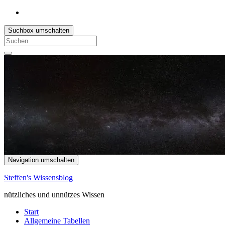
Suchbox umschalten
Search
for:
Navigation umschalten
Steffen's Wissensblog
nützliches und unnützes Wissen
Start
Allgemeine Tabellen