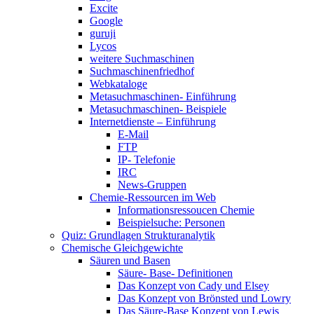
Excite
Google
guruji
Lycos
weitere Suchmaschinen
Suchmaschinenfriedhof
Webkataloge
Metasuchmaschinen- Einführung
Metasuchmaschinen- Beispiele
Internetdienste – Einführung
E-Mail
FTP
IP- Telefonie
IRC
News-Gruppen
Chemie-Ressourcen im Web
Informationsressoucen Chemie
Beispielsuche: Personen
Quiz: Grundlagen Strukturanalytik
Chemische Gleichgewichte
Säuren und Basen
Säure- Base- Definitionen
Das Konzept von Cady und Elsey
Das Konzept von Brönsted und Lowry
Das Säure-Base Konzept von Lewis