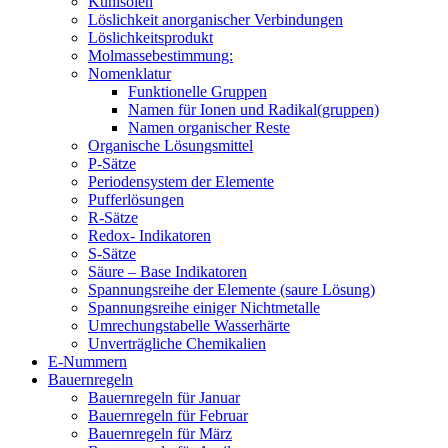
Kühlsolen
Löslichkeit anorganischer Verbindungen
Löslichkeitsprodukt
Molmassebestimmung:
Nomenklatur
Funktionelle Gruppen
Namen für Ionen und Radikal(gruppen)
Namen organischer Reste
Organische Lösungsmittel
P-Sätze
Periodensystem der Elemente
Pufferlösungen
R-Sätze
Redox- Indikatoren
S-Sätze
Säure – Base Indikatoren
Spannungsreihe der Elemente (saure Lösung)
Spannungsreihe einiger Nichtmetalle
Umrechungstabelle Wasserhärte
Unverträgliche Chemikalien
E-Nummern
Bauernregeln
Bauernregeln für Januar
Bauernregeln für Februar
Bauernregeln für März