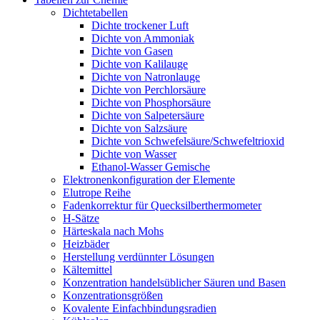
Dichtetabellen
Dichte trockener Luft
Dichte von Ammoniak
Dichte von Gasen
Dichte von Kalilauge
Dichte von Natronlauge
Dichte von Perchlorsäure
Dichte von Phosphorsäure
Dichte von Salpetersäure
Dichte von Salzsäure
Dichte von Schwefelsäure/Schwefeltrioxid
Dichte von Wasser
Ethanol-Wasser Gemische
Elektronenkonfiguration der Elemente
Elutrope Reihe
Fadenkorrektur für Quecksilberthermometer
H-Sätze
Härteskala nach Mohs
Heizbäder
Herstellung verdünnter Lösungen
Kältemittel
Konzentration handelsüblicher Säuren und Basen
Konzentrationsgrößen
Kovalente Einfachbindungsradien