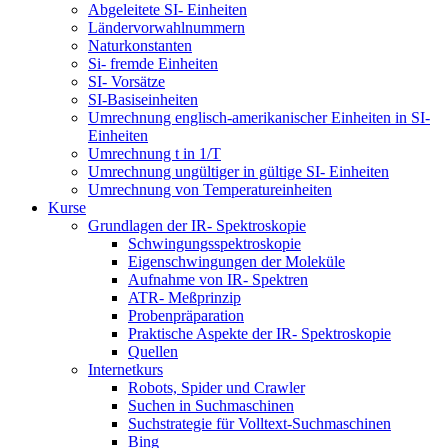
Abgeleitete SI- Einheiten
Ländervorwahlnummern
Naturkonstanten
Si- fremde Einheiten
SI- Vorsätze
SI-Basiseinheiten
Umrechnung englisch-amerikanischer Einheiten in SI-
Einheiten
Umrechnung t in 1/T
Umrechnung ungültiger in gültige SI- Einheiten
Umrechnung von Temperatureinheiten
Kurse
Grundlagen der IR- Spektroskopie
Schwingungsspektroskopie
Eigenschwingungen der Moleküle
Aufnahme von IR- Spektren
ATR- Meßprinzip
Probenpräparation
Praktische Aspekte der IR- Spektroskopie
Quellen
Internetkurs
Robots, Spider und Crawler
Suchen in Suchmaschinen
Suchstrategie für Volltext-Suchmaschinen
Bing