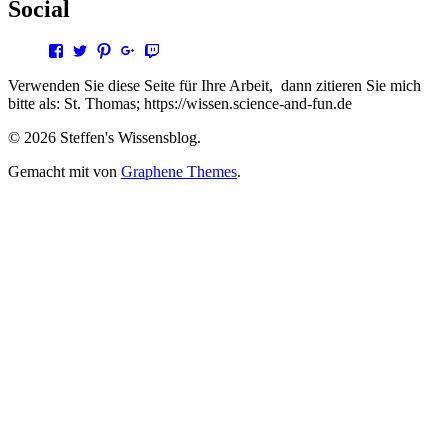
Social
Profil
Profil
Profil
Profil
Profil
von
von
von
von
von
steffen.thomas1
steto123
steffen3669
Steffen
steto123
Verwenden Sie diese Seite für Ihre Arbeit, dann zitieren Sie mich
auf
auf
auf
Thomas
auf
bitte als: St. Thomas; https://wissen.science-and-fun.de
Facebook
Twitter
Pinterest
auf
Twitch
anzeigen
anzeigen
anzeigen
Google+
anzeigen
© 2026 Steffen's Wissensblog.
anzeigen
Gemacht mit
von
Graphene Themes
.