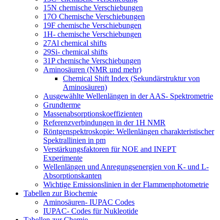
15N chemische Verschiebungen
17O Chemische Verschiebungen
19F chemische Verschiebungen
1H- chemische Verschiebungen
27Al chemical shifts
29Si- chemical shifts
31P chemische Verschiebungen
Aminosäuren (NMR und mehr)
Chemical Shift Index (Sekundärstruktur von
Aminosäuren)
Ausgewählte Wellenlängen in der AAS- Spektrometrie
Grundterme
Massenabsorptionskoeffizienten
Referenzverbindungen in der 1H NMR
Röntgenspektroskopie: Wellenlängen charakteristischer
Spektrallinien in pm
Verstärkungsfaktoren für NOE and INEPT
Experimente
Wellenlängen und Anregungsenergien von K- und L-
Absorptionskanten
Wichtige Emissionslinien in der Flammenphotometrie
Tabellen zur Biochemie
Aminosäuren- IUPAC Codes
IUPAC- Codes für Nukleotide
Tabellen zur Chemie