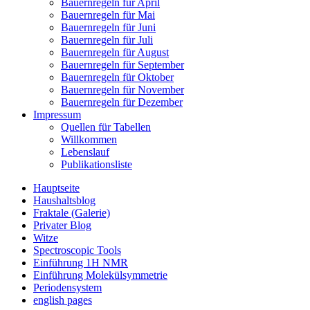
Bauernregeln für April
Bauernregeln für Mai
Bauernregeln für Juni
Bauernregeln für Juli
Bauernregeln für August
Bauernregeln für September
Bauernregeln für Oktober
Bauernregeln für November
Bauernregeln für Dezember
Impressum
Quellen für Tabellen
Willkommen
Lebenslauf
Publikationsliste
Hauptseite
Haushaltsblog
Fraktale (Galerie)
Privater Blog
Witze
Spectroscopic Tools
Einführung 1H NMR
Einführung Molekülsymmetrie
Periodensystem
english pages