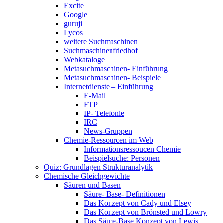
Excite
Google
guruji
Lycos
weitere Suchmaschinen
Suchmaschinenfriedhof
Webkataloge
Metasuchmaschinen- Einführung
Metasuchmaschinen- Beispiele
Internetdienste – Einführung
E-Mail
FTP
IP- Telefonie
IRC
News-Gruppen
Chemie-Ressourcen im Web
Informationsressoucen Chemie
Beispielsuche: Personen
Quiz: Grundlagen Strukturanalytik
Chemische Gleichgewichte
Säuren und Basen
Säure- Base- Definitionen
Das Konzept von Cady und Elsey
Das Konzept von Brönsted und Lowry
Das Säure-Base Konzept von Lewis