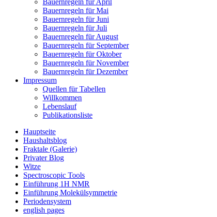
Bauernregeln für April
Bauernregeln für Mai
Bauernregeln für Juni
Bauernregeln für Juli
Bauernregeln für August
Bauernregeln für September
Bauernregeln für Oktober
Bauernregeln für November
Bauernregeln für Dezember
Impressum
Quellen für Tabellen
Willkommen
Lebenslauf
Publikationsliste
Hauptseite
Haushaltsblog
Fraktale (Galerie)
Privater Blog
Witze
Spectroscopic Tools
Einführung 1H NMR
Einführung Molekülsymmetrie
Periodensystem
english pages