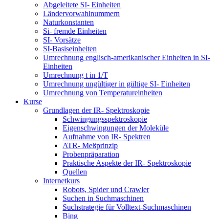
Abgeleitete SI- Einheiten
Ländervorwahlnummern
Naturkonstanten
Si- fremde Einheiten
SI- Vorsätze
SI-Basiseinheiten
Umrechnung englisch-amerikanischer Einheiten in SI-
Einheiten
Umrechnung t in 1/T
Umrechnung ungültiger in gültige SI- Einheiten
Umrechnung von Temperatureinheiten
Kurse
Grundlagen der IR- Spektroskopie
Schwingungsspektroskopie
Eigenschwingungen der Moleküle
Aufnahme von IR- Spektren
ATR- Meßprinzip
Probenpräparation
Praktische Aspekte der IR- Spektroskopie
Quellen
Internetkurs
Robots, Spider und Crawler
Suchen in Suchmaschinen
Suchstrategie für Volltext-Suchmaschinen
Bing