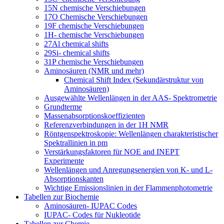
15N chemische Verschiebungen
17O Chemische Verschiebungen
19F chemische Verschiebungen
1H- chemische Verschiebungen
27Al chemical shifts
29Si- chemical shifts
31P chemische Verschiebungen
Aminosäuren (NMR und mehr)
Chemical Shift Index (Sekundärstruktur von
Aminosäuren)
Ausgewählte Wellenlängen in der AAS- Spektrometrie
Grundterme
Massenabsorptionskoeffizienten
Referenzverbindungen in der 1H NMR
Röntgenspektroskopie: Wellenlängen charakteristischer
Spektrallinien in pm
Verstärkungsfaktoren für NOE and INEPT
Experimente
Wellenlängen und Anregungsenergien von K- und L-
Absorptionskanten
Wichtige Emissionslinien in der Flammenphotometrie
Tabellen zur Biochemie
Aminosäuren- IUPAC Codes
IUPAC- Codes für Nukleotide
Tabellen zur Chemie