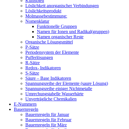
Kühlsolen
Löslichkeit anorganischer Verbindungen
Löslichkeitsprodukt
Molmassebestimmung:
Nomenklatur
Funktionelle Gruppen
Namen für Ionen und Radikal(gruppen)
Namen organischer Reste
Organische Lösungsmittel
P-Sätze
Periodensystem der Elemente
Pufferlösungen
R-Sätze
Redox- Indikatoren
S-Sätze
Säure – Base Indikatoren
Spannungsreihe der Elemente (saure Lösung)
Spannungsreihe einiger Nichtmetalle
Umrechungstabelle Wasserhärte
Unverträgliche Chemikalien
E-Nummern
Bauernregeln
Bauernregeln für Januar
Bauernregeln für Februar
Bauernregeln für März