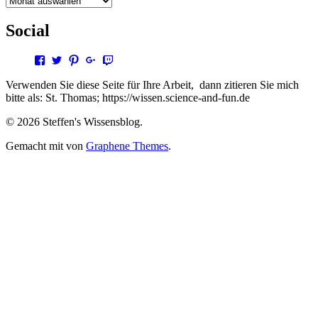
Social
Profil
Profil
Profil
Profil
Profil
von
von
von
von
von
steffen.thomas1
steto123
steffen3669
Steffen
steto123
Verwenden Sie diese Seite für Ihre Arbeit, dann zitieren Sie mich
auf
auf
auf
Thomas
auf
bitte als: St. Thomas; https://wissen.science-and-fun.de
Facebook
Twitter
Pinterest
auf
Twitch
anzeigen
anzeigen
anzeigen
Google+
anzeigen
© 2026 Steffen's Wissensblog.
anzeigen
Gemacht mit
von
Graphene Themes
.