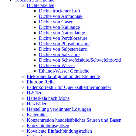
Dichtetabellen
Dichte trockener Luft
Dichte von Ammoniak
Dichte von Gasen
Dichte von Kalilauge
Dichte von Natronlauge
Dichte von Perchlorsäure
Dichte von Phosphorsäure
Dichte von Salpetersäure
Dichte von Salzsäure
Dichte von Schwefelsäure/Schwefeltrioxid
Dichte von Wasser
Ethanol-Wasser Gemische
Elektronenkonfiguration der Elemente
Elutrope Reihe
Fadenkorrektur für Quecksilberthermometer
H-Sätze
Härteskala nach Mohs
Heizbäder
Herstellung verdünnter Lösungen
Kältemittel
Konzentration handelsüblicher Säuren und Basen
Konzentrationsgrößen
Kovalente Einfachbindungsradien