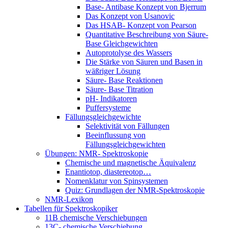
Base- Antibase Konzept von Bjerrum
Das Konzept von Usanovic
Das HSAB- Konzept von Pearson
Quantitative Beschreibung von Säure-
Base Gleichgewichten
Autoprotolyse des Wassers
Die Stärke von Säuren und Basen in
wäßriger Lösung
Säure- Base Reaktionen
Säure- Base Titration
pH- Indikatoren
Puffersysteme
Fällungsgleichgewichte
Selektivität von Fällungen
Beeinflussung von
Fällungsgleichgewichten
Übungen: NMR- Spektroskopie
Chemische und magnetische Äquivalenz
Enantiotop, diastereotop…
Nomenklatur von Spinsystemen
Quiz: Grundlagen der NMR-Spektroskopie
NMR-Lexikon
Tabellen für Spektroskopiker
11B chemische Verschiebungen
13C- chemische Verschiebung