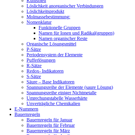
Kühlsolen
Löslichkeit anorganischer Verbindungen
Löslichkeitsprodukt
Molmassebestimmung:
Nomenklatur
Funktionelle Gruppen
Namen für Ionen und Radikal(gruppen)
Namen organischer Reste
Organische Lösungsmittel
P-Sätze
Periodensystem der Elemente
Pufferlösungen
R-Sätze
Redox- Indikatoren
S-Sätze
Säure – Base Indikatoren
Spannungsreihe der Elemente (saure Lösung)
Spannungsreihe einiger Nichtmetalle
Umrechungstabelle Wasserhärte
Unverträgliche Chemikalien
E-Nummern
Bauernregeln
Bauernregeln für Januar
Bauernregeln für Februar
Bauernregeln für März