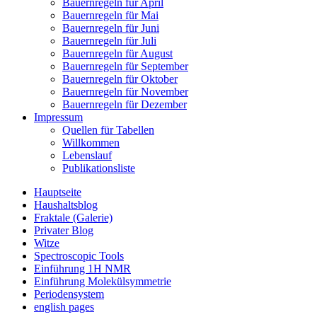
Bauernregeln für April
Bauernregeln für Mai
Bauernregeln für Juni
Bauernregeln für Juli
Bauernregeln für August
Bauernregeln für September
Bauernregeln für Oktober
Bauernregeln für November
Bauernregeln für Dezember
Impressum
Quellen für Tabellen
Willkommen
Lebenslauf
Publikationsliste
Hauptseite
Haushaltsblog
Fraktale (Galerie)
Privater Blog
Witze
Spectroscopic Tools
Einführung 1H NMR
Einführung Molekülsymmetrie
Periodensystem
english pages