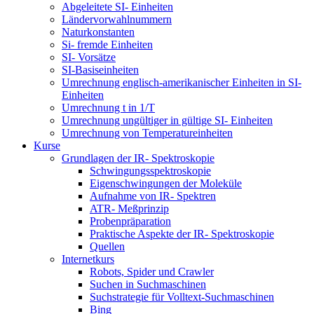
Abgeleitete SI- Einheiten
Ländervorwahlnummern
Naturkonstanten
Si- fremde Einheiten
SI- Vorsätze
SI-Basiseinheiten
Umrechnung englisch-amerikanischer Einheiten in SI-
Einheiten
Umrechnung t in 1/T
Umrechnung ungültiger in gültige SI- Einheiten
Umrechnung von Temperatureinheiten
Kurse
Grundlagen der IR- Spektroskopie
Schwingungsspektroskopie
Eigenschwingungen der Moleküle
Aufnahme von IR- Spektren
ATR- Meßprinzip
Probenpräparation
Praktische Aspekte der IR- Spektroskopie
Quellen
Internetkurs
Robots, Spider und Crawler
Suchen in Suchmaschinen
Suchstrategie für Volltext-Suchmaschinen
Bing