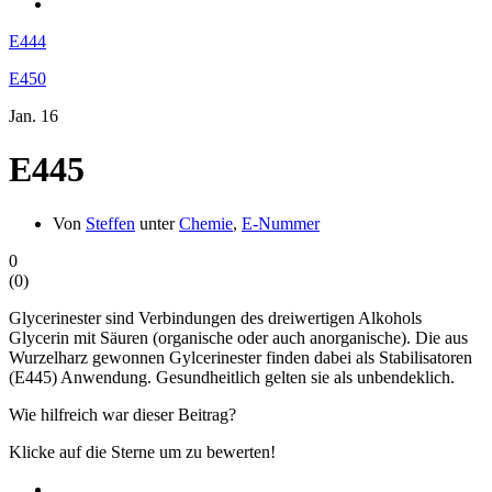
E444
E450
Jan.
16
E445
Von
Steffen
unter
Chemie
,
E-Nummer
0
(
0
)
Glycerinester sind Verbindungen des dreiwertigen Alkohols
Glycerin mit Säuren (organische oder auch anorganische). Die aus
Wurzelharz gewonnen Gylcerinester finden dabei als Stabilisatoren
(E445) Anwendung. Gesundheitlich gelten sie als unbendeklich.
Wie hilfreich war dieser Beitrag?
Klicke auf die Sterne um zu bewerten!