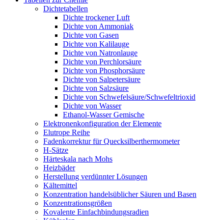
Dichtetabellen
Dichte trockener Luft
Dichte von Ammoniak
Dichte von Gasen
Dichte von Kalilauge
Dichte von Natronlauge
Dichte von Perchlorsäure
Dichte von Phosphorsäure
Dichte von Salpetersäure
Dichte von Salzsäure
Dichte von Schwefelsäure/Schwefeltrioxid
Dichte von Wasser
Ethanol-Wasser Gemische
Elektronenkonfiguration der Elemente
Elutrope Reihe
Fadenkorrektur für Quecksilberthermometer
H-Sätze
Härteskala nach Mohs
Heizbäder
Herstellung verdünnter Lösungen
Kältemittel
Konzentration handelsüblicher Säuren und Basen
Konzentrationsgrößen
Kovalente Einfachbindungsradien