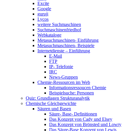
Excite
Google
guruji
Lycos
weitere Suchmaschinen
Suchmaschinenfriedhof
Webkataloge
Metasuchmaschinen- Einführung
Metasuchmaschinen- Beispiele
Internetdienste – Einführung
E-Mail
FTP
IP- Telefonie
IRC
News-Gruppen
Chemie-Ressourcen im Web
Informationsressoucen Chemie
Beispielsuche: Personen
Quiz: Grundlagen Strukturanalytik
Chemische Gleichgewichte
Säuren und Basen
Säure- Base- Definitionen
Das Konzept von Cady und Elsey
Das Konzept von Brönsted und Lowry
Das Säure-Base Konzept von Lewis