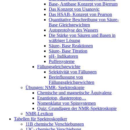
Base- Antibase Konzept von Bjerrum
Das Konzept von Usanovic
Das HSAB- Konzept von Pearson
Quantitative Beschreibung von Säure-
Base Gleichgewichten
Autoprotolyse des Wassers
Die Stärke von Säuren und Basen in
wäßriger Lösung
Säure- Base Reaktionen
Säure- Base Titration
pH- Indikatoren
Puffersysteme
Fällungsgleichgewichte
Selektivität von Fällungen
Beeinflussung von
Fällungsgleichgewichten
Übungen: NMR- Spektroskopie
Chemische und magnetische Äquivalenz
Enantiotop, diastereotop…
Nomenklatur von Spinsystemen
Quiz: Grundlagen der NMR-Spektroskopie
NMR-Lexikon
Tabellen für Spektroskopiker
11B chemische Verschiebungen
13C- chemische Verschiebung