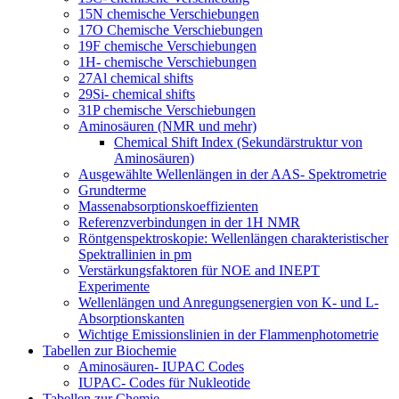
15N chemische Verschiebungen
17O Chemische Verschiebungen
19F chemische Verschiebungen
1H- chemische Verschiebungen
27Al chemical shifts
29Si- chemical shifts
31P chemische Verschiebungen
Aminosäuren (NMR und mehr)
Chemical Shift Index (Sekundärstruktur von
Aminosäuren)
Ausgewählte Wellenlängen in der AAS- Spektrometrie
Grundterme
Massenabsorptionskoeffizienten
Referenzverbindungen in der 1H NMR
Röntgenspektroskopie: Wellenlängen charakteristischer
Spektrallinien in pm
Verstärkungsfaktoren für NOE and INEPT
Experimente
Wellenlängen und Anregungsenergien von K- und L-
Absorptionskanten
Wichtige Emissionslinien in der Flammenphotometrie
Tabellen zur Biochemie
Aminosäuren- IUPAC Codes
IUPAC- Codes für Nukleotide
Tabellen zur Chemie