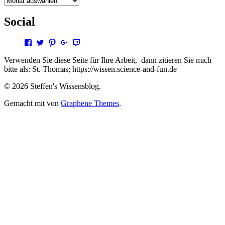
Social
Profil
Profil
Profil
Profil
Profil
von
von
von
von
von
steffen.thomas1
steto123
steffen3669
Steffen
steto123
Verwenden Sie diese Seite für Ihre Arbeit, dann zitieren Sie mich
auf
auf
auf
Thomas
auf
bitte als: St. Thomas; https://wissen.science-and-fun.de
Facebook
Twitter
Pinterest
auf
Twitch
anzeigen
anzeigen
anzeigen
Google+
anzeigen
© 2026 Steffen's Wissensblog.
anzeigen
Gemacht mit
von
Graphene Themes
.