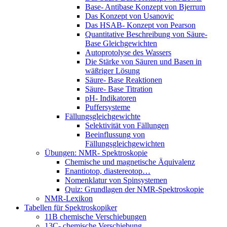
Base- Antibase Konzept von Bjerrum
Das Konzept von Usanovic
Das HSAB- Konzept von Pearson
Quantitative Beschreibung von Säure-
Base Gleichgewichten
Autoprotolyse des Wassers
Die Stärke von Säuren und Basen in
wäßriger Lösung
Säure- Base Reaktionen
Säure- Base Titration
pH- Indikatoren
Puffersysteme
Fällungsgleichgewichte
Selektivität von Fällungen
Beeinflussung von
Fällungsgleichgewichten
Übungen: NMR- Spektroskopie
Chemische und magnetische Äquivalenz
Enantiotop, diastereotop…
Nomenklatur von Spinsystemen
Quiz: Grundlagen der NMR-Spektroskopie
NMR-Lexikon
Tabellen für Spektroskopiker
11B chemische Verschiebungen
13C- chemische Verschiebung