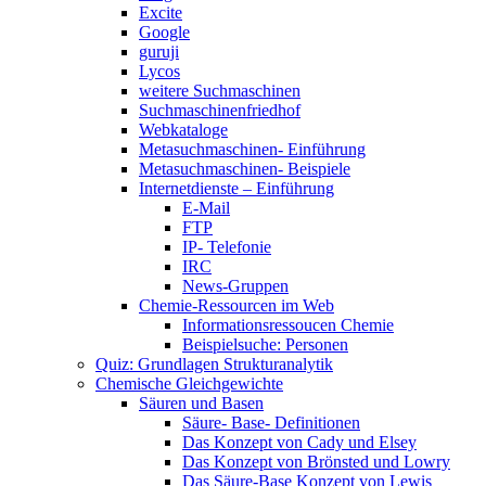
Excite
Google
guruji
Lycos
weitere Suchmaschinen
Suchmaschinenfriedhof
Webkataloge
Metasuchmaschinen- Einführung
Metasuchmaschinen- Beispiele
Internetdienste – Einführung
E-Mail
FTP
IP- Telefonie
IRC
News-Gruppen
Chemie-Ressourcen im Web
Informationsressoucen Chemie
Beispielsuche: Personen
Quiz: Grundlagen Strukturanalytik
Chemische Gleichgewichte
Säuren und Basen
Säure- Base- Definitionen
Das Konzept von Cady und Elsey
Das Konzept von Brönsted und Lowry
Das Säure-Base Konzept von Lewis