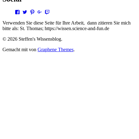
Profil
Profil
Profil
Profil
Profil
von
von
von
von
von
steffen.thomas1
steto123
steffen3669
Steffen
steto123
Verwenden Sie diese Seite für Ihre Arbeit, dann zitieren Sie mich
auf
auf
auf
Thomas
auf
bitte als: St. Thomas; https://wissen.science-and-fun.de
Facebook
Twitter
Pinterest
auf
Twitch
anzeigen
anzeigen
anzeigen
Google+
anzeigen
© 2026 Steffen's Wissensblog.
anzeigen
Gemacht mit
von
Graphene Themes
.