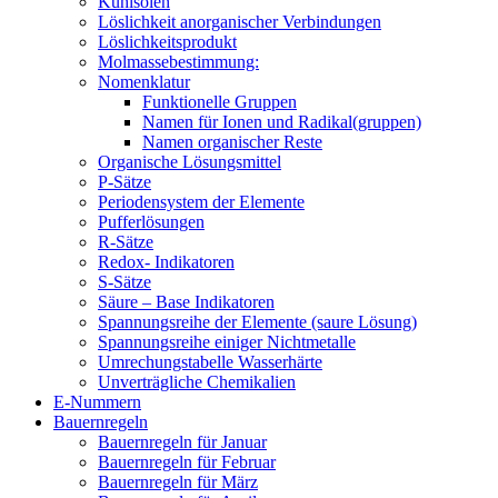
Kühlsolen
Löslichkeit anorganischer Verbindungen
Löslichkeitsprodukt
Molmassebestimmung:
Nomenklatur
Funktionelle Gruppen
Namen für Ionen und Radikal(gruppen)
Namen organischer Reste
Organische Lösungsmittel
P-Sätze
Periodensystem der Elemente
Pufferlösungen
R-Sätze
Redox- Indikatoren
S-Sätze
Säure – Base Indikatoren
Spannungsreihe der Elemente (saure Lösung)
Spannungsreihe einiger Nichtmetalle
Umrechungstabelle Wasserhärte
Unverträgliche Chemikalien
E-Nummern
Bauernregeln
Bauernregeln für Januar
Bauernregeln für Februar
Bauernregeln für März