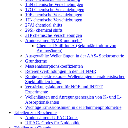
15N chemische Verschiebungen
17O Chemische Verschiebungen
19F chemische Verschiebungen
1H- chemische Verschiebungen
27Al chemical shifts
29Si- chemical shifts
31P chemische Verschiebungen
Aminosäuren (NMR und mehr)
Chemical Shift Index (Sekundärstruktur von
Aminosäuren)
Ausgewählte Wellenlängen in der AAS- Spektrometrie
Grundterme
Massenabsorptionskoeffizienten
Referenzverbindungen in der 1H NMR
Röntgenspektroskopie: Wellenlängen charakteristischer
Spektrallinien in pm
Verstärkungsfaktoren für NOE and INEPT
Experimente
Wellenlängen und Anregungsenergien von K- und L-
Absorptionskanten
Wichtige Emissionslinien in der Flammenphotometrie
Tabellen zur Biochemie
Aminosäuren- IUPAC Codes
IUPAC- Codes für Nukleotide
Tabellen zur Chemie