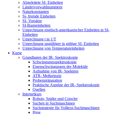
Abgeleitete SI- Einheiten
Ländervorwahlnummern
Naturkonstanten
Si- fremde Einheiten
SI- Vorsätze
SI-Basiseinheiten
Umrechnung englisch-amerikanischer Einheiten in SI-
Einheiten
Umrechnung t in 1/T
Umrechnung ungültiger in gültige SI- Einheiten
Umrechnung von Temperatureinheiten
Kurse
Grundlagen der IR- Spektroskopie
Schwingungsspektroskopie
Eigenschwingungen der Moleküle
Aufnahme von IR- Spektren
ATR- Meßprinzip
Probenpräparation
Praktische Aspekte der IR- Spektroskopie
Quellen
Internetkurs
Robots, Spider und Crawler
Suchen in Suchmaschinen
Suchstrategie für Volltext-Suchmaschinen
Bing