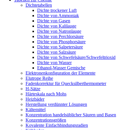
Dichtetabellen
Dichte trockener Luft
Dichte von Ammoniak
Dichte von Gasen
Dichte von Kalilauge
Dichte von Natronlauge
Dichte von Perchlorsäure
Dichte von Phosphorsäure
Dichte von Salpetersäure
Dichte von Salzsäure
Dichte von Schwefelsäure/Schwefeltrioxid
Dichte von Wasser
Ethanol-Wasser Gemische
Elektronenkonfiguration der Elemente
Elutrope Reihe
Fadenkorrektur für Quecksilberthermometer
H-Sätze
Härteskala nach Mohs
Heizbäder
Herstellung verdünnter Lösungen
Kältemittel
Konzentration handelsüblicher Säuren und Basen
Konzentrationsgrößen
Kovalente Einfachbindungsradien