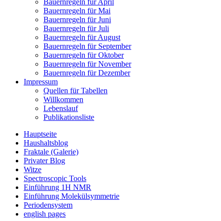
Bauernregeln für April
Bauernregeln für Mai
Bauernregeln für Juni
Bauernregeln für Juli
Bauernregeln für August
Bauernregeln für September
Bauernregeln für Oktober
Bauernregeln für November
Bauernregeln für Dezember
Impressum
Quellen für Tabellen
Willkommen
Lebenslauf
Publikationsliste
Hauptseite
Haushaltsblog
Fraktale (Galerie)
Privater Blog
Witze
Spectroscopic Tools
Einführung 1H NMR
Einführung Molekülsymmetrie
Periodensystem
english pages