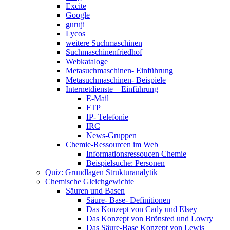
Excite
Google
guruji
Lycos
weitere Suchmaschinen
Suchmaschinenfriedhof
Webkataloge
Metasuchmaschinen- Einführung
Metasuchmaschinen- Beispiele
Internetdienste – Einführung
E-Mail
FTP
IP- Telefonie
IRC
News-Gruppen
Chemie-Ressourcen im Web
Informationsressoucen Chemie
Beispielsuche: Personen
Quiz: Grundlagen Strukturanalytik
Chemische Gleichgewichte
Säuren und Basen
Säure- Base- Definitionen
Das Konzept von Cady und Elsey
Das Konzept von Brönsted und Lowry
Das Säure-Base Konzept von Lewis