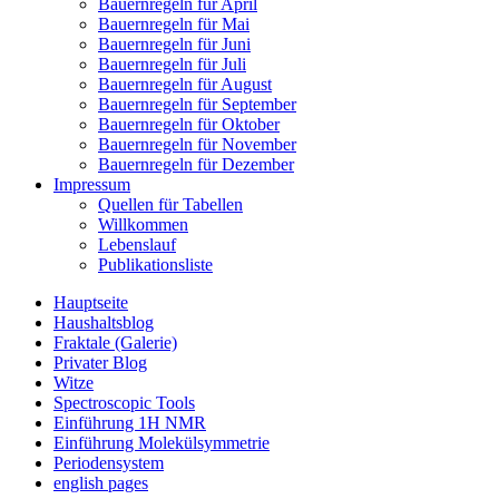
Bauernregeln für April
Bauernregeln für Mai
Bauernregeln für Juni
Bauernregeln für Juli
Bauernregeln für August
Bauernregeln für September
Bauernregeln für Oktober
Bauernregeln für November
Bauernregeln für Dezember
Impressum
Quellen für Tabellen
Willkommen
Lebenslauf
Publikationsliste
Hauptseite
Haushaltsblog
Fraktale (Galerie)
Privater Blog
Witze
Spectroscopic Tools
Einführung 1H NMR
Einführung Molekülsymmetrie
Periodensystem
english pages