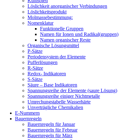
Kühlsolen
Löslichkeit anorganischer Verbindungen
Löslichkeitsprodukt
Molmassebestimmung:
Nomenklatur
Funktionelle Gruppen
Namen für Ionen und Radikal(gruppen)
Namen organischer Reste
Organische Lösungsmittel
P-Sätze
Periodensystem der Elemente
Pufferlösungen
R-Sätze
Redox- Indikatoren
S-Sätze
Säure – Base Indikatoren
Spannungsreihe der Elemente (saure Lösung)
Spannungsreihe einiger Nichtmetalle
Umrechungstabelle Wasserhärte
Unverträgliche Chemikalien
E-Nummern
Bauernregeln
Bauernregeln für Januar
Bauernregeln für Februar
Bauernregeln für März