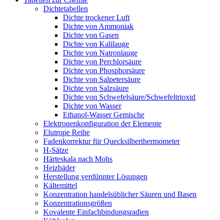
Dichtetabellen
Dichte trockener Luft
Dichte von Ammoniak
Dichte von Gasen
Dichte von Kalilauge
Dichte von Natronlauge
Dichte von Perchlorsäure
Dichte von Phosphorsäure
Dichte von Salpetersäure
Dichte von Salzsäure
Dichte von Schwefelsäure/Schwefeltrioxid
Dichte von Wasser
Ethanol-Wasser Gemische
Elektronenkonfiguration der Elemente
Elutrope Reihe
Fadenkorrektur für Quecksilberthermometer
H-Sätze
Härteskala nach Mohs
Heizbäder
Herstellung verdünnter Lösungen
Kältemittel
Konzentration handelsüblicher Säuren und Basen
Konzentrationsgrößen
Kovalente Einfachbindungsradien