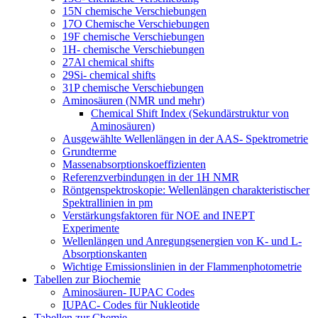
15N chemische Verschiebungen
17O Chemische Verschiebungen
19F chemische Verschiebungen
1H- chemische Verschiebungen
27Al chemical shifts
29Si- chemical shifts
31P chemische Verschiebungen
Aminosäuren (NMR und mehr)
Chemical Shift Index (Sekundärstruktur von
Aminosäuren)
Ausgewählte Wellenlängen in der AAS- Spektrometrie
Grundterme
Massenabsorptionskoeffizienten
Referenzverbindungen in der 1H NMR
Röntgenspektroskopie: Wellenlängen charakteristischer
Spektrallinien in pm
Verstärkungsfaktoren für NOE and INEPT
Experimente
Wellenlängen und Anregungsenergien von K- und L-
Absorptionskanten
Wichtige Emissionslinien in der Flammenphotometrie
Tabellen zur Biochemie
Aminosäuren- IUPAC Codes
IUPAC- Codes für Nukleotide
Tabellen zur Chemie