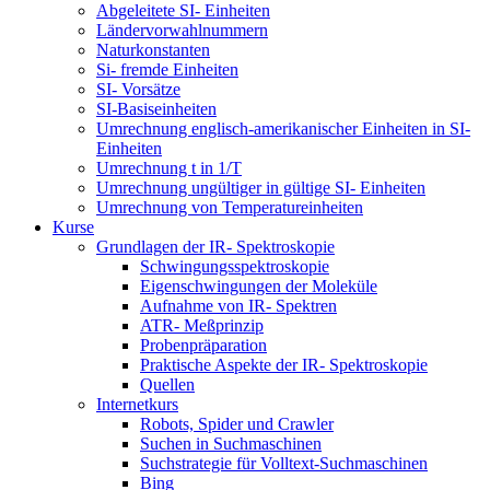
Abgeleitete SI- Einheiten
Ländervorwahlnummern
Naturkonstanten
Si- fremde Einheiten
SI- Vorsätze
SI-Basiseinheiten
Umrechnung englisch-amerikanischer Einheiten in SI-
Einheiten
Umrechnung t in 1/T
Umrechnung ungültiger in gültige SI- Einheiten
Umrechnung von Temperatureinheiten
Kurse
Grundlagen der IR- Spektroskopie
Schwingungsspektroskopie
Eigenschwingungen der Moleküle
Aufnahme von IR- Spektren
ATR- Meßprinzip
Probenpräparation
Praktische Aspekte der IR- Spektroskopie
Quellen
Internetkurs
Robots, Spider und Crawler
Suchen in Suchmaschinen
Suchstrategie für Volltext-Suchmaschinen
Bing