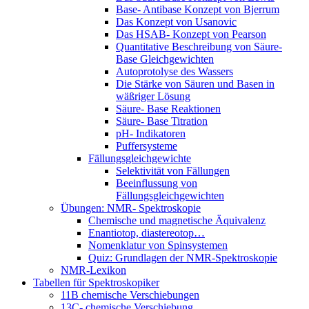
Base- Antibase Konzept von Bjerrum
Das Konzept von Usanovic
Das HSAB- Konzept von Pearson
Quantitative Beschreibung von Säure-
Base Gleichgewichten
Autoprotolyse des Wassers
Die Stärke von Säuren und Basen in
wäßriger Lösung
Säure- Base Reaktionen
Säure- Base Titration
pH- Indikatoren
Puffersysteme
Fällungsgleichgewichte
Selektivität von Fällungen
Beeinflussung von
Fällungsgleichgewichten
Übungen: NMR- Spektroskopie
Chemische und magnetische Äquivalenz
Enantiotop, diastereotop…
Nomenklatur von Spinsystemen
Quiz: Grundlagen der NMR-Spektroskopie
NMR-Lexikon
Tabellen für Spektroskopiker
11B chemische Verschiebungen
13C- chemische Verschiebung