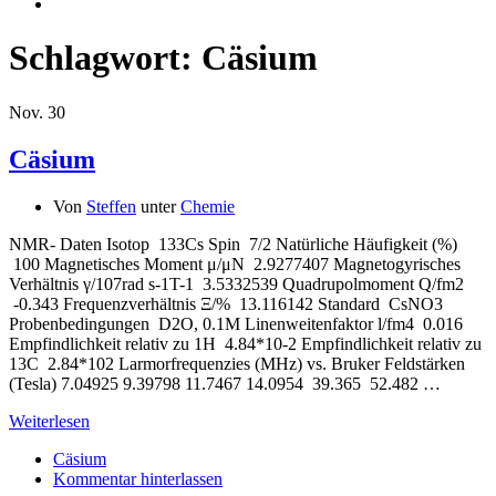
Schlagwort:
Cäsium
Nov.
30
Cäsium
Von
Steffen
unter
Chemie
NMR- Daten Isotop 133Cs Spin 7/2 Natürliche Häufigkeit (%)
100 Magnetisches Moment μ/μN 2.9277407 Magnetogyrisches
Verhältnis γ/107rad s-1T-1 3.5332539 Quadrupolmoment Q/fm2
-0.343 Frequenzverhältnis Ξ/% 13.116142 Standard CsNO3
Probenbedingungen D2O, 0.1M Linenweitenfaktor l/fm4 0.016
Empfindlichkeit relativ zu 1H 4.84*10-2 Empfindlichkeit relativ zu
13C 2.84*102 Larmorfrequenzies (MHz) vs. Bruker Feldstärken
(Tesla) 7.04925 9.39798 11.7467 14.0954 39.365 52.482 …
Weiterlesen
Cäsium
Kommentar hinterlassen