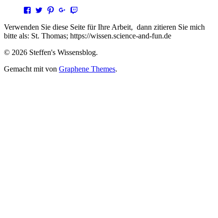
Profil
Profil
Profil
Profil
Profil
von
von
von
von
von
steffen.thomas1
steto123
steffen3669
Steffen
steto123
Verwenden Sie diese Seite für Ihre Arbeit, dann zitieren Sie mich
auf
auf
auf
Thomas
auf
bitte als: St. Thomas; https://wissen.science-and-fun.de
Facebook
Twitter
Pinterest
auf
Twitch
anzeigen
anzeigen
anzeigen
Google+
anzeigen
© 2026 Steffen's Wissensblog.
anzeigen
Gemacht mit
von
Graphene Themes
.