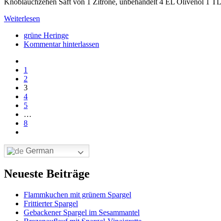
Knoblauchzehen Saft von 1 Zitrone, unbehandelt 4 EL Olivenöl 1 T
Weiterlesen
grüne Heringe
Kommentar hinterlassen
1
2
3
4
5
…
8
German
Neueste Beiträge
Flammkuchen mit grünem Spargel
Frittierter Spargel
Gebackener Spargel im Sesammantel