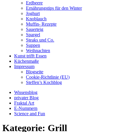
Erdbeere
Ernährungstips für den Winter
Joghurt
Knoblauch
Muffin- Rezepte
Sauerteig
Spargel
Steaks und Co.
Suppen
Weihnachten
Kunst trifft Essen
Küchenmaße
Impressum
Blogseite
Cookie-Richtlinie (EU)
Steffen’s Kochblog
Wissensblog
privater Blog
Fraktal Art
E-Nummern
Science and Fun
Kategorie:
Grill