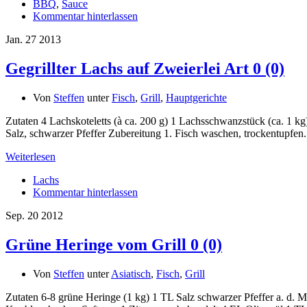
BBQ
,
Sauce
Kommentar hinterlassen
Jan.
27
2013
Gegrillter Lachs auf Zweierlei Art
0 (0)
Von
Steffen
unter
Fisch
,
Grill
,
Hauptgerichte
Zutaten 4 Lachskoteletts (à ca. 200 g) 1 Lachsschwanzstück (ca. 1 k
Salz, schwarzer Pfeffer Zubereitung 1. Fisch waschen, trockentupfen
Weiterlesen
Lachs
Kommentar hinterlassen
Sep.
20
2012
Grüne Heringe vom Grill
0 (0)
Von
Steffen
unter
Asiatisch
,
Fisch
,
Grill
Zutaten 6-8 grüne Heringe (1 kg) 1 TL Salz schwarzer Pfeffer a. d.