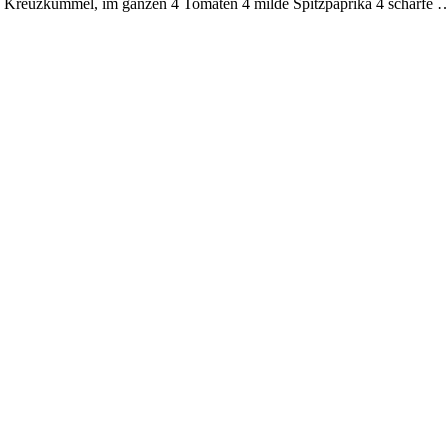
L Kreuzkümmel, im ganzen 4 Tomaten 4 milde Spitzpaprika 4 scharfe 