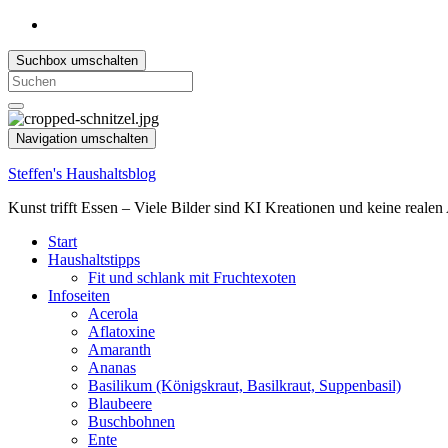
Suchbox umschalten
Search
for:
Navigation umschalten
Steffen's Haushaltsblog
Kunst trifft Essen – Viele Bilder sind KI Kreationen und keine reale
Start
Haushaltstipps
Fit und schlank mit Fruchtexoten
Infoseiten
Acerola
Aflatoxine
Amaranth
Ananas
Basilikum (Königskraut, Basilkraut, Suppenbasil)
Blaubeere
Buschbohnen
Ente