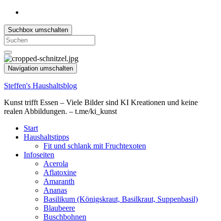
Suchbox umschalten
Search
for:
Navigation umschalten
Steffen's Haushaltsblog
Kunst trifft Essen – Viele Bilder sind KI Kreationen und keine
realen Abbildungen. – t.me/ki_kunst
Start
Haushaltstipps
Fit und schlank mit Fruchtexoten
Infoseiten
Acerola
Aflatoxine
Amaranth
Ananas
Basilikum (Königskraut, Basilkraut, Suppenbasil)
Blaubeere
Buschbohnen