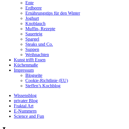
Ente
Erdbeere
Ernährungstips für den Winter
Joghurt
Knoblauch
Muffin- Rezepte
Sauerteig
Spargel
Steaks und Co.
Suppen
Weihnachten
Kunst trifft Essen
Küchenmaße
Impressum
Blogseite
Cookie-Richtlinie (EU)
Steffen’s Kochblog
Wissensblog
privater Blog
Fraktal Art
E-Nummern
Science and Fun