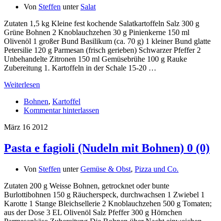
Von
Steffen
unter
Salat
Zutaten 1,5 kg Kleine fest kochende Salatkartoffeln Salz 300 g
Grüne Bohnen 2 Knoblauchzehen 30 g Pinienkerne 150 ml
Olivenöl 1 großer Bund Basilikum (ca. 70 g) 1 kleiner Bund glatte
Petersilie 120 g Parmesan (frisch gerieben) Schwarzer Pfeffer 2
Unbehandelte Zitronen 150 ml Gemüsebrühe 100 g Rauke
Zubereitung 1. Kartoffeln in der Schale 15-20 …
Weiterlesen
Bohnen
,
Kartoffel
Kommentar hinterlassen
März
16
2012
Pasta e fagioli (Nudeln mit Bohnen)
0 (0)
Von
Steffen
unter
Gemüse & Obst
,
Pizza und Co.
Zutaten 200 g Weisse Bohnen, getrocknet oder bunte
Burlottibohnen 150 g Räucherspeck, durchwachsen 1 Zwiebel 1
Karotte 1 Stange Bleichsellerie 2 Knoblauchzehen 500 g Tomaten;
aus der Dose 3 EL Olivenöl Salz Pfeffer 300 g Hörnchen