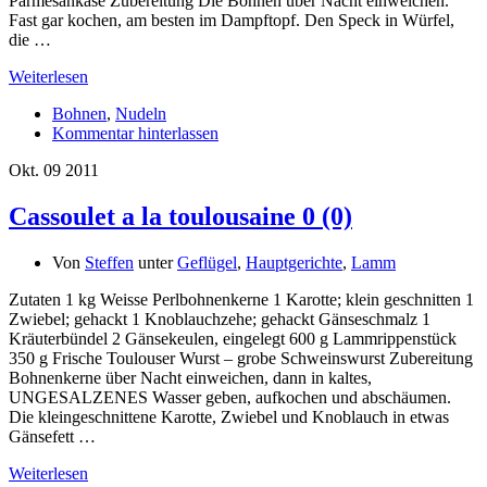
Parmesankäse Zubereitung Die Bohnen über Nacht einweichen.
Fast gar kochen, am besten im Dampftopf. Den Speck in Würfel,
die …
Weiterlesen
Bohnen
,
Nudeln
Kommentar hinterlassen
Okt.
09
2011
Cassoulet a la toulousaine
0 (0)
Von
Steffen
unter
Geflügel
,
Hauptgerichte
,
Lamm
Zutaten 1 kg Weisse Perlbohnenkerne 1 Karotte; klein geschnitten 1
Zwiebel; gehackt 1 Knoblauchzehe; gehackt Gänseschmalz 1
Kräuterbündel 2 Gänsekeulen, eingelegt 600 g Lammrippenstück
350 g Frische Toulouser Wurst – grobe Schweinswurst Zubereitung
Bohnenkerne über Nacht einweichen, dann in kaltes,
UNGESALZENES Wasser geben, aufkochen und abschäumen.
Die kleingeschnittene Karotte, Zwiebel und Knoblauch in etwas
Gänsefett …
Weiterlesen