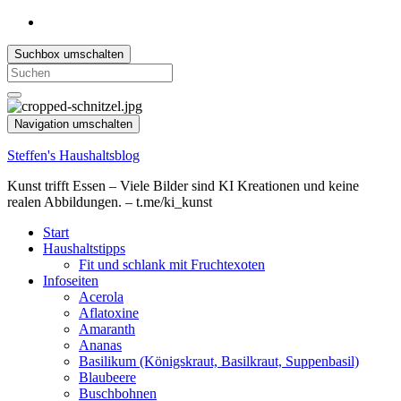
Suchbox umschalten
Search
for:
Navigation umschalten
Steffen's Haushaltsblog
Kunst trifft Essen – Viele Bilder sind KI Kreationen und keine
realen Abbildungen. – t.me/ki_kunst
Start
Haushaltstipps
Fit und schlank mit Fruchtexoten
Infoseiten
Acerola
Aflatoxine
Amaranth
Ananas
Basilikum (Königskraut, Basilkraut, Suppenbasil)
Blaubeere
Buschbohnen