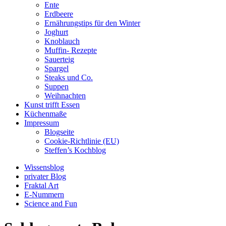
Ente
Erdbeere
Ernährungstips für den Winter
Joghurt
Knoblauch
Muffin- Rezepte
Sauerteig
Spargel
Steaks und Co.
Suppen
Weihnachten
Kunst trifft Essen
Küchenmaße
Impressum
Blogseite
Cookie-Richtlinie (EU)
Steffen’s Kochblog
Wissensblog
privater Blog
Fraktal Art
E-Nummern
Science and Fun