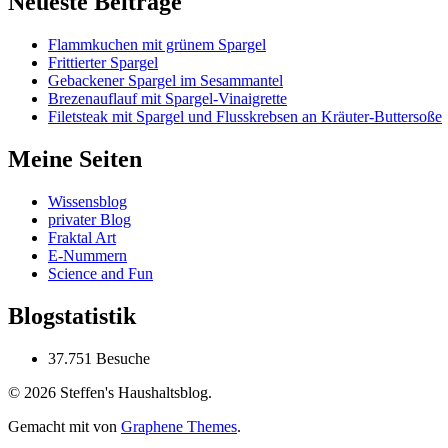
Neueste Beiträge
Flammkuchen mit grünem Spargel
Frittierter Spargel
Gebackener Spargel im Sesammantel
Brezenauflauf mit Spargel-Vinaigrette
Filetsteak mit Spargel und Flusskrebsen an Kräuter-Buttersoße
Meine Seiten
Wissensblog
privater Blog
Fraktal Art
E-Nummern
Science and Fun
Blogstatistik
37.751 Besuche
© 2026 Steffen's Haushaltsblog.
Gemacht mit
von
Graphene Themes
.