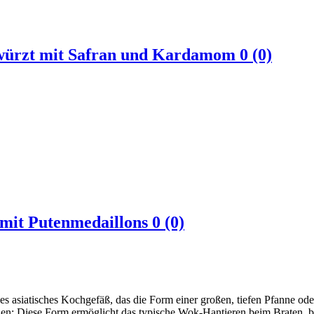
ewürzt mit Safran und Kardamom
0 (0)
mit Putenmedaillons
0 (0)
les asiatisches Kochgefäß, das die Form einer großen, tiefen Pfanne od
den: Diese Form ermöglicht das typische Wok-Hantieren beim Braten,