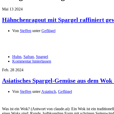
Mai
13
2024
Hähnchenragout mit Spargel raffiniert g
Von
Steffen
unter
Geflügel
Huhn
,
Safran
,
Spargel
Kommentar hinterlassen
Feb.
28
2024
Asiatisches Spargel-Gemüse aus dem Wok 
Von
Steffen
unter
Asiatisch
,
Geflügel
Was ist ein Wok? (Antwort von claude.ai): Ein Wok ist ein traditionel
eines Woks sind: Runde, halbkugelige Form mit schrägen Seitenwän