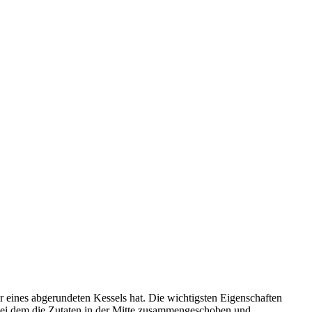
er eines abgerundeten Kessels hat. Die wichtigsten Eigenschaften
 bei dem die Zutaten in der Mitte zusammengeschoben und …