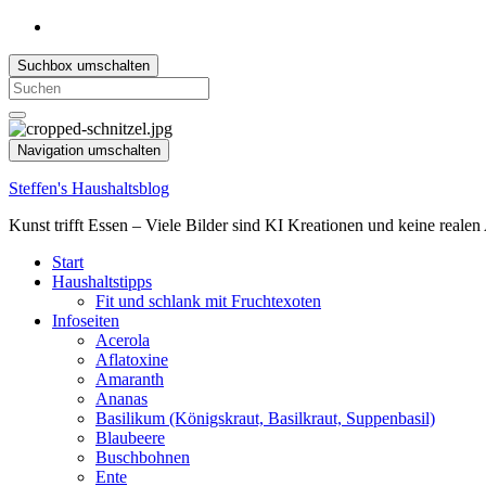
Suchbox umschalten
Search
for:
Navigation umschalten
Steffen's Haushaltsblog
Kunst trifft Essen – Viele Bilder sind KI Kreationen und keine reale
Start
Haushaltstipps
Fit und schlank mit Fruchtexoten
Infoseiten
Acerola
Aflatoxine
Amaranth
Ananas
Basilikum (Königskraut, Basilkraut, Suppenbasil)
Blaubeere
Buschbohnen
Ente