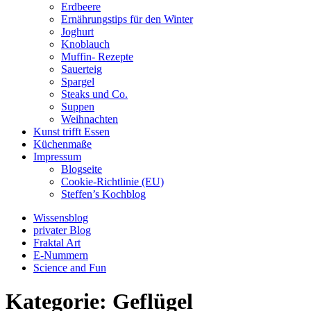
Erdbeere
Ernährungstips für den Winter
Joghurt
Knoblauch
Muffin- Rezepte
Sauerteig
Spargel
Steaks und Co.
Suppen
Weihnachten
Kunst trifft Essen
Küchenmaße
Impressum
Blogseite
Cookie-Richtlinie (EU)
Steffen’s Kochblog
Wissensblog
privater Blog
Fraktal Art
E-Nummern
Science and Fun
Kategorie:
Geflügel