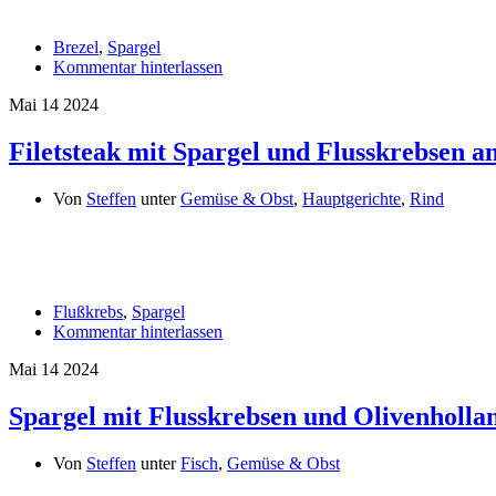
Brezel
,
Spargel
Kommentar hinterlassen
Mai
14
2024
Filetsteak mit Spargel und Flusskrebsen a
Von
Steffen
unter
Gemüse & Obst
,
Hauptgerichte
,
Rind
Flußkrebs
,
Spargel
Kommentar hinterlassen
Mai
14
2024
Spargel mit Flusskrebsen und Olivenholla
Von
Steffen
unter
Fisch
,
Gemüse & Obst