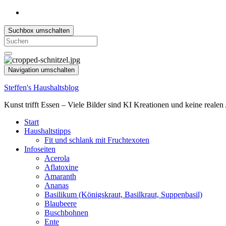
Suchbox umschalten
Search
for:
Navigation umschalten
Steffen's Haushaltsblog
Kunst trifft Essen – Viele Bilder sind KI Kreationen und keine reale
Start
Haushaltstipps
Fit und schlank mit Fruchtexoten
Infoseiten
Acerola
Aflatoxine
Amaranth
Ananas
Basilikum (Königskraut, Basilkraut, Suppenbasil)
Blaubeere
Buschbohnen
Ente