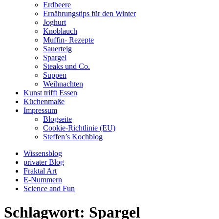
Erdbeere
Ernährungstips für den Winter
Joghurt
Knoblauch
Muffin- Rezepte
Sauerteig
Spargel
Steaks und Co.
Suppen
Weihnachten
Kunst trifft Essen
Küchenmaße
Impressum
Blogseite
Cookie-Richtlinie (EU)
Steffen’s Kochblog
Wissensblog
privater Blog
Fraktal Art
E-Nummern
Science and Fun
Schlagwort:
Spargel