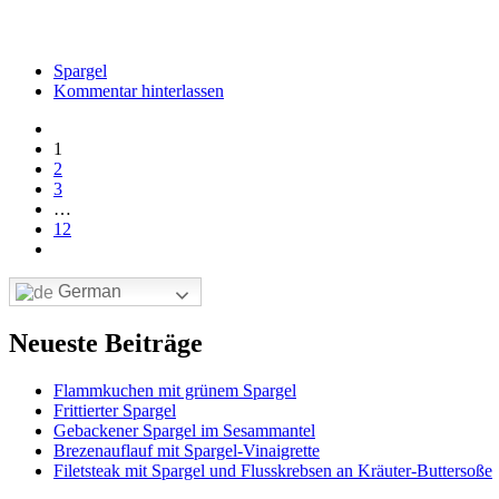
Spargel
Kommentar hinterlassen
1
2
3
…
12
German
Neueste Beiträge
Flammkuchen mit grünem Spargel
Frittierter Spargel
Gebackener Spargel im Sesammantel
Brezenauflauf mit Spargel-Vinaigrette
Filetsteak mit Spargel und Flusskrebsen an Kräuter-Buttersoße