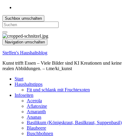
Suchbox umschalten
Search
for:
Navigation umschalten
Steffen's Haushaltsblog
Kunst trifft Essen – Viele Bilder sind KI Kreationen und keine
realen Abbildungen. – t.me/ki_kunst
Start
Haushaltstipps
Fit und schlank mit Fruchtexoten
Infoseiten
Acerola
Aflatoxine
Amaranth
Ananas
Basilikum (Königskraut, Basilkraut, Suppenbasil)
Blaubeere
Buschbohnen