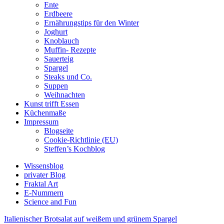
Ente
Erdbeere
Ernährungstips für den Winter
Joghurt
Knoblauch
Muffin- Rezepte
Sauerteig
Spargel
Steaks und Co.
Suppen
Weihnachten
Kunst trifft Essen
Küchenmaße
Impressum
Blogseite
Cookie-Richtlinie (EU)
Steffen’s Kochblog
Wissensblog
privater Blog
Fraktal Art
E-Nummern
Science and Fun
Italienischer Brotsalat auf weißem und grünem Spargel