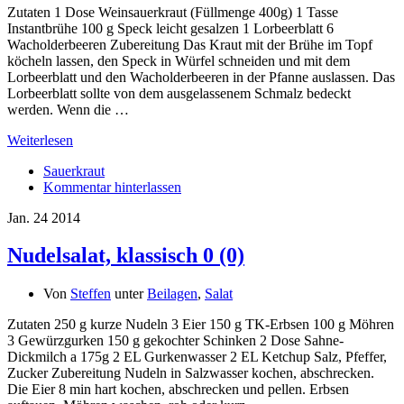
Zutaten 1 Dose Weinsauerkraut (Füllmenge 400g) 1 Tasse
Instantbrühe 100 g Speck leicht gesalzen 1 Lorbeerblatt 6
Wacholderbeeren Zubereitung Das Kraut mit der Brühe im Topf
köcheln lassen, den Speck in Würfel schneiden und mit dem
Lorbeerblatt und den Wacholderbeeren in der Pfanne auslassen. Das
Lorbeerblatt sollte von dem ausgelassenem Schmalz bedeckt
werden. Wenn die …
Weiterlesen
Sauerkraut
Kommentar hinterlassen
Jan.
24
2014
Nudelsalat, klassisch
0 (0)
Von
Steffen
unter
Beilagen
,
Salat
Zutaten 250 g kurze Nudeln 3 Eier 150 g TK-Erbsen 100 g Möhren
3 Gewürzgurken 150 g gekochter Schinken 2 Dose Sahne-
Dickmilch a 175g 2 EL Gurkenwasser 2 EL Ketchup Salz, Pfeffer,
Zucker Zubereitung Nudeln in Salzwasser kochen, abschrecken.
Die Eier 8 min hart kochen, abschrecken und pellen. Erbsen