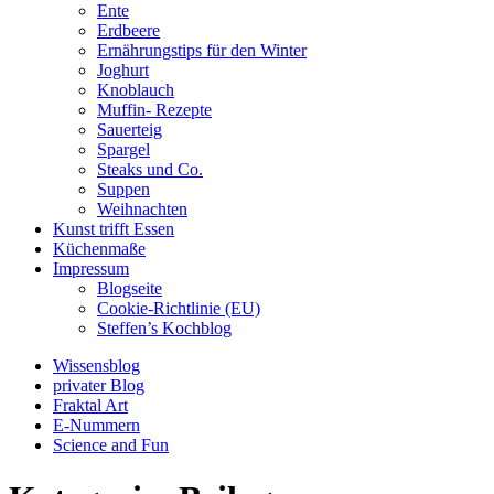
Ente
Erdbeere
Ernährungstips für den Winter
Joghurt
Knoblauch
Muffin- Rezepte
Sauerteig
Spargel
Steaks und Co.
Suppen
Weihnachten
Kunst trifft Essen
Küchenmaße
Impressum
Blogseite
Cookie-Richtlinie (EU)
Steffen’s Kochblog
Wissensblog
privater Blog
Fraktal Art
E-Nummern
Science and Fun