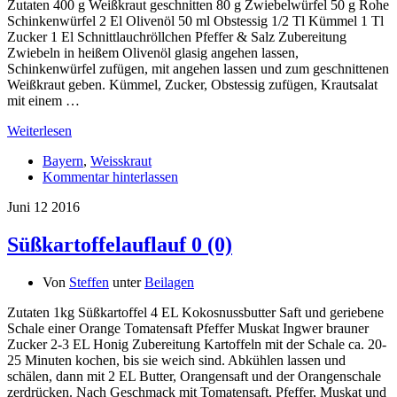
Zutaten 400 g Weißkraut geschnitten 80 g Zwiebelwürfel 50 g Rohe
Schinkenwürfel 2 El Olivenöl 50 ml Obstessig 1/2 Tl Kümmel 1 Tl
Zucker 1 El Schnittlauchröllchen Pfeffer & Salz Zubereitung
Zwiebeln in heißem Olivenöl glasig angehen lassen,
Schinkenwürfel zufügen, mit angehen lassen und zum geschnittenen
Weißkraut geben. Kümmel, Zucker, Obstessig zufügen, Krautsalat
mit einem …
Weiterlesen
Bayern
,
Weisskraut
Kommentar hinterlassen
Juni
12
2016
Süßkartoffelauflauf
0 (0)
Von
Steffen
unter
Beilagen
Zutaten 1kg Süßkartoffel 4 EL Kokosnussbutter Saft und geriebene
Schale einer Orange Tomatensaft Pfeffer Muskat Ingwer brauner
Zucker 2-3 EL Honig Zubereitung Kartoffeln mit der Schale ca. 20-
25 Minuten kochen, bis sie weich sind. Abkühlen lassen und
schälen, dann mit 2 EL Butter, Orangensaft und der Orangenschale
zerdrücken. Nach Geschmack mit Tomatensaft, Pfeffer, Muskat und