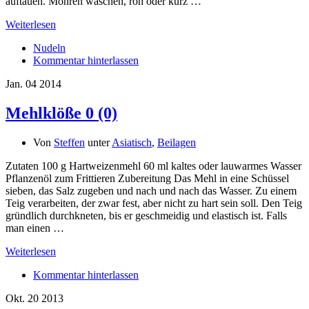
auftauen. Möhren waschen, roh oder kurz …
Weiterlesen
Nudeln
Kommentar hinterlassen
Jan.
04
2014
Mehlklöße
0 (0)
Von
Steffen
unter
Asiatisch
,
Beilagen
Zutaten 100 g Hartweizenmehl 60 ml kaltes oder lauwarmes Wasser
Pflanzenöl zum Frittieren Zubereitung Das Mehl in eine Schüssel
sieben, das Salz zugeben und nach und nach das Wasser. Zu einem
Teig verarbeiten, der zwar fest, aber nicht zu hart sein soll. Den Teig
gründlich durchkneten, bis er geschmeidig und elastisch ist. Falls
man einen …
Weiterlesen
Kommentar hinterlassen
Okt.
20
2013