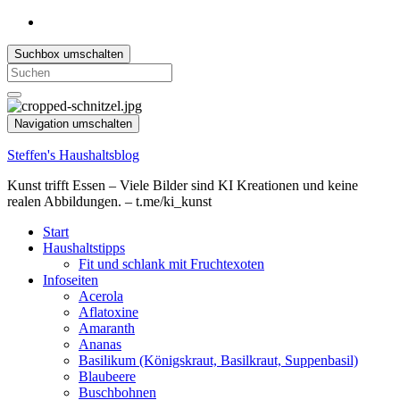
Suchbox umschalten
Search
for:
Navigation umschalten
Steffen's Haushaltsblog
Kunst trifft Essen – Viele Bilder sind KI Kreationen und keine
realen Abbildungen. – t.me/ki_kunst
Start
Haushaltstipps
Fit und schlank mit Fruchtexoten
Infoseiten
Acerola
Aflatoxine
Amaranth
Ananas
Basilikum (Königskraut, Basilkraut, Suppenbasil)
Blaubeere
Buschbohnen