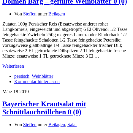
Dolmeh Barg – gefüllte Weinblätter
0 (0)
Von
Steffen
unter
Beilagen
Zutaten 100g Persischer Reis (Ersatzweise anderer roher
Langkornreis, eingeweicht und abgetropft) 6 El Olivenöl 1/2 Tasse
feingehackte Zwiebeln 250g mageres Lamm- oder Rinderhack 1/2
Tasse feingehackte Schalotten 1/2 Tasse feingehackte Petersilie;
vorzugsweise glattblättrige 1/4 Tasse feingehackter frischer Dill;
ersatzweise 2 EL getrocknete Dillspitzen 2 Tl feingehackte frische
Minze; ersatzweise 1 TL getrocknete Minze 3 El …
Weiterlesen
persisch
,
Weinblätter
Kommentar hinterlassen
März
18
2019
Bayerischer Krautsalat mit
Schnittlauchröllchen
0 (0)
Von
Steffen
unter
Beilagen
,
Salat