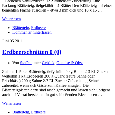
1 Päckchen Vanillezucker 1/2 Zitronensaft Zubereitung Eine
Packung Blätterteig, tiefgekühlt – 4 Blätter Den Blätterteig auf einer
bemehlten Fläche ausrollen – etwa 3 mm dick und 10 x 15 …
Weiterlesen
Blätterteig
,
Erdbeere
Kommentar hinterlassen
Juni
05
2011
Erdbeerschnitten
0 (0)
Von
Steffen
unter
Gebäck
,
Gemüse & Obst
Zutaten 1 Paket Blätterteig, tiefgekühlt 50 g Butter 2-3 EL Zucker
weiterhin 1 kg Erdbeeren 200 g Quark (saure Sahne oder
Frischkäse) 200 g Sahne 2-3 EL Zucker Zubereitung Schnell
zubereitet, wenn sich Gäste zum Kaffee ansagen. Die
Blätterteigplatten dazu sind rasch gemacht und lassen sich übrigens
auch auf Vorrat herstellen: In gut schließenden Blechdosen …
Weiterlesen
Blätterteig
,
Erdbeere