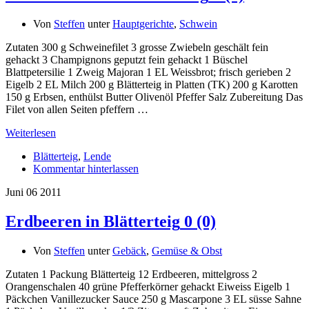
Von
Steffen
unter
Hauptgerichte
,
Schwein
Zutaten 300 g Schweinefilet 3 grosse Zwiebeln geschält fein
gehackt 3 Champignons geputzt fein gehackt 1 Büschel
Blattpetersilie 1 Zweig Majoran 1 EL Weissbrot; frisch gerieben 2
Eigelb 2 EL Milch 200 g Blätterteig in Platten (TK) 200 g Karotten
150 g Erbsen, enthülst Butter Olivenöl Pfeffer Salz Zubereitung Das
Filet von allen Seiten pfeffern …
Weiterlesen
Blätterteig
,
Lende
Kommentar hinterlassen
Juni
06
2011
Erdbeeren in Blätterteig
0 (0)
Von
Steffen
unter
Gebäck
,
Gemüse & Obst
Zutaten 1 Packung Blätterteig 12 Erdbeeren, mittelgross 2
Orangenschalen 40 grüne Pfefferkörner gehackt Eiweiss Eigelb 1
Päckchen Vanillezucker Sauce 250 g Mascarpone 3 EL süsse Sahne