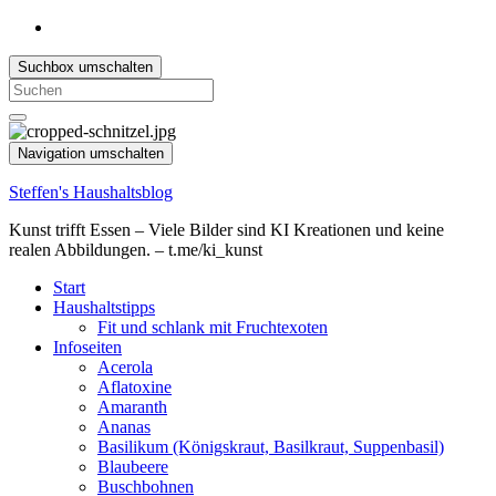
Suchbox umschalten
Search
for:
Navigation umschalten
Steffen's Haushaltsblog
Kunst trifft Essen – Viele Bilder sind KI Kreationen und keine
realen Abbildungen. – t.me/ki_kunst
Start
Haushaltstipps
Fit und schlank mit Fruchtexoten
Infoseiten
Acerola
Aflatoxine
Amaranth
Ananas
Basilikum (Königskraut, Basilkraut, Suppenbasil)
Blaubeere
Buschbohnen