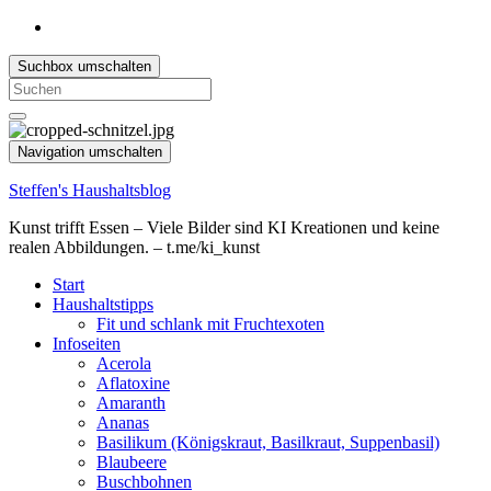
Suchbox umschalten
Search
for:
Navigation umschalten
Steffen's Haushaltsblog
Kunst trifft Essen – Viele Bilder sind KI Kreationen und keine
realen Abbildungen. – t.me/ki_kunst
Start
Haushaltstipps
Fit und schlank mit Fruchtexoten
Infoseiten
Acerola
Aflatoxine
Amaranth
Ananas
Basilikum (Königskraut, Basilkraut, Suppenbasil)
Blaubeere
Buschbohnen