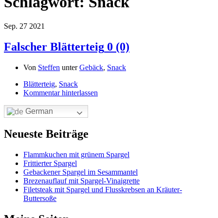
Schlagwort:
Snack
Sep.
27
2021
Falscher Blätterteig
0 (0)
Von
Steffen
unter
Gebäck
,
Snack
Blätterteig
,
Snack
Kommentar hinterlassen
German
Neueste Beiträge
Flammkuchen mit grünem Spargel
Frittierter Spargel
Gebackener Spargel im Sesammantel
Brezenauflauf mit Spargel-Vinaigrette
Filetsteak mit Spargel und Flusskrebsen an Kräuter-
Buttersoße