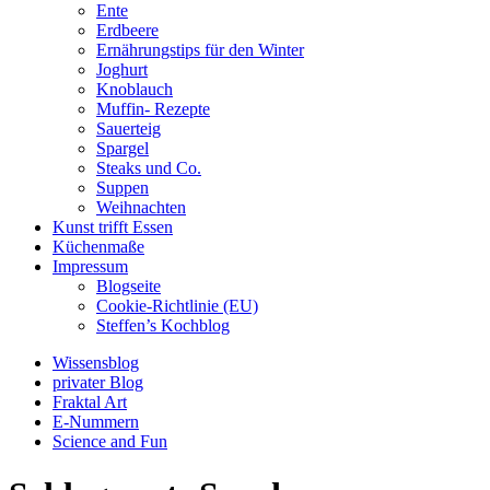
Ente
Erdbeere
Ernährungstips für den Winter
Joghurt
Knoblauch
Muffin- Rezepte
Sauerteig
Spargel
Steaks und Co.
Suppen
Weihnachten
Kunst trifft Essen
Küchenmaße
Impressum
Blogseite
Cookie-Richtlinie (EU)
Steffen’s Kochblog
Wissensblog
privater Blog
Fraktal Art
E-Nummern
Science and Fun