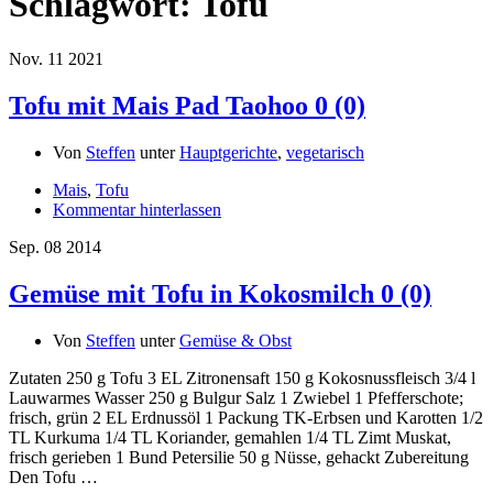
Schlagwort:
Tofu
Nov.
11
2021
Tofu mit Mais Pad Taohoo
0 (0)
Von
Steffen
unter
Hauptgerichte
,
vegetarisch
Mais
,
Tofu
Kommentar hinterlassen
Sep.
08
2014
Gemüse mit Tofu in Kokosmilch
0 (0)
Von
Steffen
unter
Gemüse & Obst
Zutaten 250 g Tofu 3 EL Zitronensaft 150 g Kokosnussfleisch 3/4 l
Lauwarmes Wasser 250 g Bulgur Salz 1 Zwiebel 1 Pfefferschote;
frisch, grün 2 EL Erdnussöl 1 Packung TK-Erbsen und Karotten 1/2
TL Kurkuma 1/4 TL Koriander, gemahlen 1/4 TL Zimt Muskat,
frisch gerieben 1 Bund Petersilie 50 g Nüsse, gehackt Zubereitung
Den Tofu …