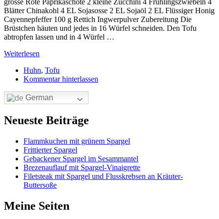
grosse Rote Paprikaschote 2 kleine Zucchini 4 Frühlingszwiebeln 4
Blätter Chinakohl 4 EL Sojasosse 2 EL Sojaöl 2 EL Flüssiger Honig
Cayennepfeffer 100 g Rettich Ingwerpulver Zubereitung Die
Brüstchen häuten und jedes in 16 Würfel schneiden. Den Tofu
abtropfen lassen und in 4 Würfel …
Weiterlesen
Huhn
,
Tofu
Kommentar hinterlassen
German
Neueste Beiträge
Flammkuchen mit grünem Spargel
Frittierter Spargel
Gebackener Spargel im Sesammantel
Brezenauflauf mit Spargel-Vinaigrette
Filetsteak mit Spargel und Flusskrebsen an Kräuter-
Buttersoße
Meine Seiten