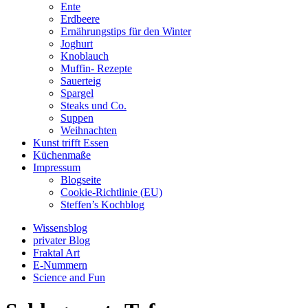
Ente
Erdbeere
Ernährungstips für den Winter
Joghurt
Knoblauch
Muffin- Rezepte
Sauerteig
Spargel
Steaks und Co.
Suppen
Weihnachten
Kunst trifft Essen
Küchenmaße
Impressum
Blogseite
Cookie-Richtlinie (EU)
Steffen’s Kochblog
Wissensblog
privater Blog
Fraktal Art
E-Nummern
Science and Fun