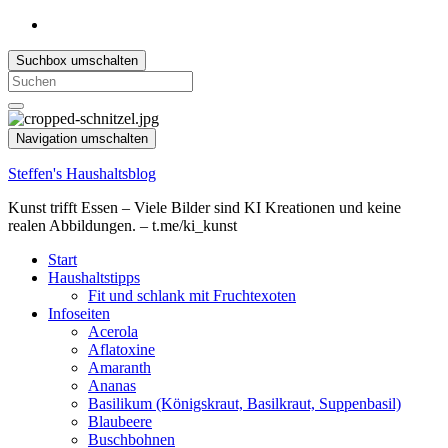
Suchbox umschalten
Search
for:
Navigation umschalten
Steffen's Haushaltsblog
Kunst trifft Essen – Viele Bilder sind KI Kreationen und keine
realen Abbildungen. – t.me/ki_kunst
Start
Haushaltstipps
Fit und schlank mit Fruchtexoten
Infoseiten
Acerola
Aflatoxine
Amaranth
Ananas
Basilikum (Königskraut, Basilkraut, Suppenbasil)
Blaubeere
Buschbohnen