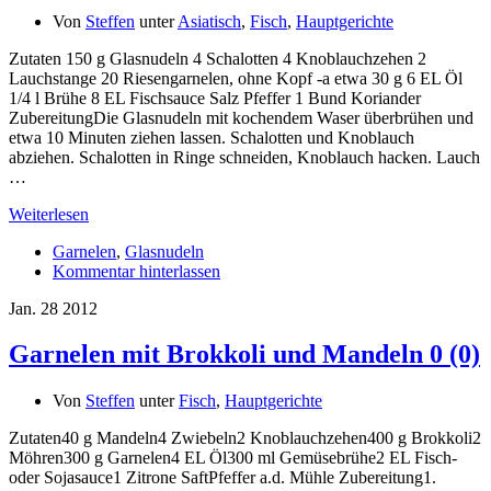
Von
Steffen
unter
Asiatisch
,
Fisch
,
Hauptgerichte
Zutaten 150 g Glasnudeln 4 Schalotten 4 Knoblauchzehen 2
Lauchstange 20 Riesengarnelen, ohne Kopf -a etwa 30 g 6 EL Öl
1/4 l Brühe 8 EL Fischsauce Salz Pfeffer 1 Bund Koriander
ZubereitungDie Glasnudeln mit kochendem Waser überbrühen und
etwa 10 Minuten ziehen lassen. Schalotten und Knoblauch
abziehen. Schalotten in Ringe schneiden, Knoblauch hacken. Lauch
…
Weiterlesen
Garnelen
,
Glasnudeln
Kommentar hinterlassen
Jan.
28
2012
Garnelen mit Brokkoli und Mandeln
0 (0)
Von
Steffen
unter
Fisch
,
Hauptgerichte
Zutaten40 g Mandeln4 Zwiebeln2 Knoblauchzehen400 g Brokkoli2
Möhren300 g Garnelen4 EL Öl300 ml Gemüsebrühe2 EL Fisch-
oder Sojasauce1 Zitrone SaftPfeffer a.d. Mühle Zubereitung1.