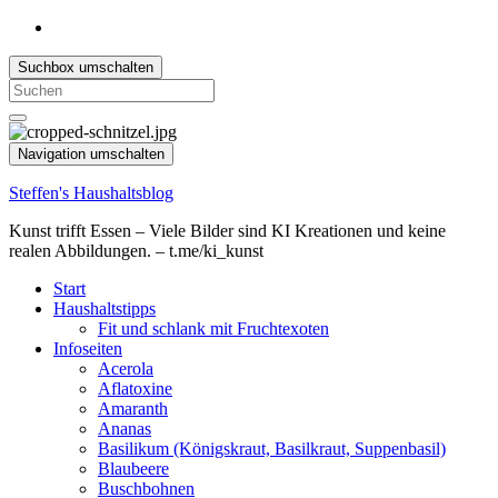
Suchbox umschalten
Search
for:
Navigation umschalten
Steffen's Haushaltsblog
Kunst trifft Essen – Viele Bilder sind KI Kreationen und keine
realen Abbildungen. – t.me/ki_kunst
Start
Haushaltstipps
Fit und schlank mit Fruchtexoten
Infoseiten
Acerola
Aflatoxine
Amaranth
Ananas
Basilikum (Königskraut, Basilkraut, Suppenbasil)
Blaubeere
Buschbohnen