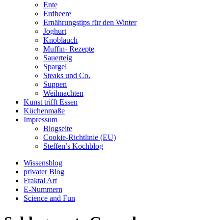
Ente
Erdbeere
Ernährungstips für den Winter
Joghurt
Knoblauch
Muffin- Rezepte
Sauerteig
Spargel
Steaks und Co.
Suppen
Weihnachten
Kunst trifft Essen
Küchenmaße
Impressum
Blogseite
Cookie-Richtlinie (EU)
Steffen’s Kochblog
Wissensblog
privater Blog
Fraktal Art
E-Nummern
Science and Fun