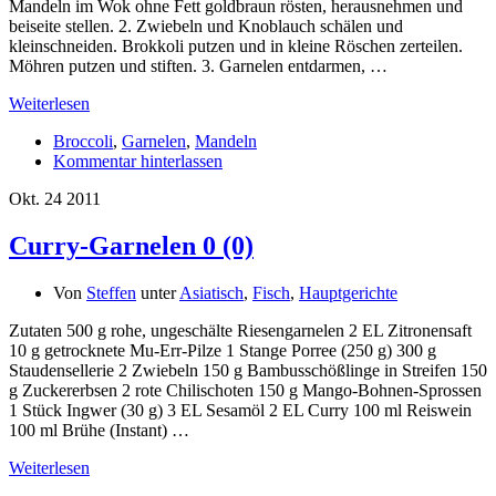
Mandeln im Wok ohne Fett goldbraun rösten, herausnehmen und
beiseite stellen. 2. Zwiebeln und Knoblauch schälen und
kleinschneiden. Brokkoli putzen und in kleine Röschen zerteilen.
Möhren putzen und stiften. 3. Garnelen entdarmen, …
Weiterlesen
Broccoli
,
Garnelen
,
Mandeln
Kommentar hinterlassen
Okt.
24
2011
Curry-Garnelen
0 (0)
Von
Steffen
unter
Asiatisch
,
Fisch
,
Hauptgerichte
Zutaten 500 g rohe, ungeschälte Riesengarnelen 2 EL Zitronensaft
10 g getrocknete Mu-Err-Pilze 1 Stange Porree (250 g) 300 g
Staudensellerie 2 Zwiebeln 150 g Bambusschößlinge in Streifen 150
g Zuckererbsen 2 rote Chilischoten 150 g Mango-Bohnen-Sprossen
1 Stück Ingwer (30 g) 3 EL Sesamöl 2 EL Curry 100 ml Reiswein
100 ml Brühe (Instant) …
Weiterlesen