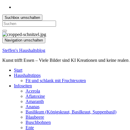
Suchbox umschalten
Search
for:
Navigation umschalten
Steffen's Haushaltsblog
Kunst trifft Essen – Viele Bilder sind KI Kreationen und keine reale
Start
Haushaltstipps
Fit und schlank mit Fruchtexoten
Infoseiten
Acerola
Aflatoxine
Amaranth
Ananas
Basilikum (Königskraut, Basilkraut, Suppenbasil)
Blaubeere
Buschbohnen
Ente