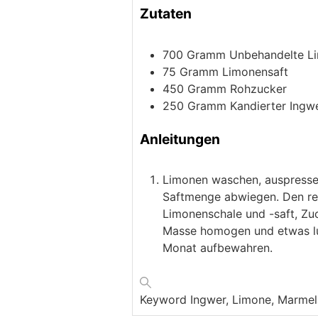
Zutaten
700
Gramm
Unbehandelte L
75
Gramm
Limonensaft
450
Gramm
Rohzucker
250
Gramm
Kandierter Ingw
Anleitungen
Limonen waschen, auspressen
Saftmenge abwiegen. Den rest
Limonenschale und -saft, Zuc
Masse homogen und etwas luf
Monat aufbewahren.
Keyword
Ingwer, Limone, Marme