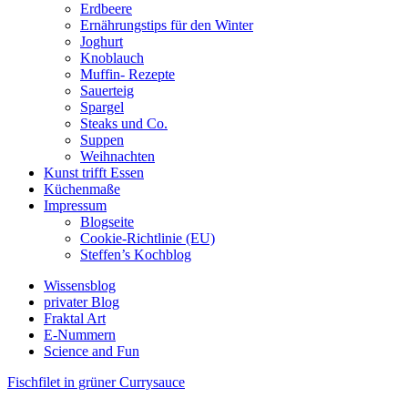
Erdbeere
Ernährungstips für den Winter
Joghurt
Knoblauch
Muffin- Rezepte
Sauerteig
Spargel
Steaks und Co.
Suppen
Weihnachten
Kunst trifft Essen
Küchenmaße
Impressum
Blogseite
Cookie-Richtlinie (EU)
Steffen’s Kochblog
Wissensblog
privater Blog
Fraktal Art
E-Nummern
Science and Fun
Fischfilet in grüner Currysauce